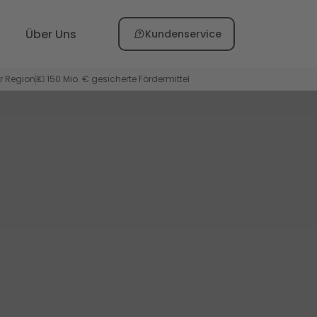
Wissen
Über uns
Beratung buchen
Über Uns
Kundenservice
on durch geprüfte Fachbetriebe in Ihrer Region
er Region
💶 150 Mio. € gesicherte Fördermittel