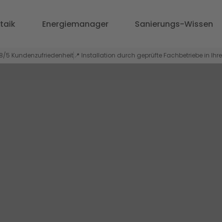
ltaik
Energiemanager
Sanierungs-
taik
Energiemanager
Sanierungs-Wissen
,8/5 Kundenzufriedenheit
💶 150 Mio. € gesicherte Fördermittel
📍 Installati
,8/5 Kundenzufriedenheit
📍 Installation durch geprüfte Fachbetriebe in Ihr