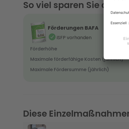
So viel sparen Sie durch
Förderungen BAFA
iSFP vorhanden
Förderhöhe
Maximale förderfähige Kosten (jährlich)
Maximale Fördersumme (jährlich)
Diese Einzelmaßnahmen 