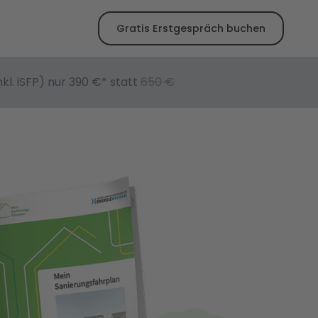
Gratis Erstgespräch buchen
kl. iSFP) nur
390
€* statt
650
€