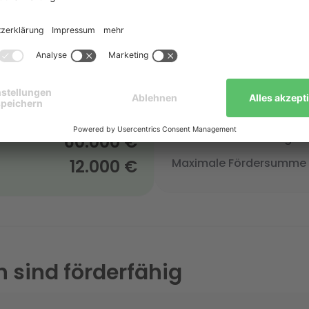
 die extra Förderung
Förderungen BAFA
ohne iSFP
20 %
Förderhöhe
60.000 €
Maximale förderfähige K
12.000 €
Maximale Fördersumme (
sind förderfähig