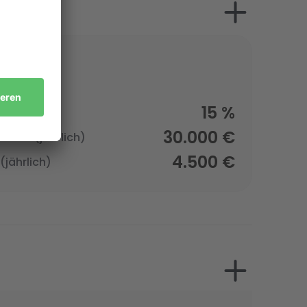
15 %
30.000 €
osten (jährlich)
4.500 €
jährlich)