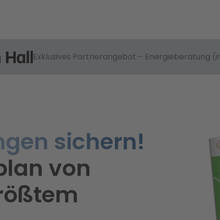
Exklusives Partnerangebot – Energieberatung (in
ngen sichern!
plan von
größtem