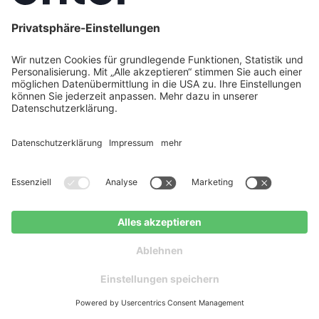
beschränkt. Die Einräumung von Rechten an
allen anderen Inhalten, die der Nutzer
eingestellt hat, wie Beiträgen und
Kommentaren, Ton- oder Bilddateien, erfolgt
zeitlich unbeschränkt. Diese können nach
Beendigung des Nutzungsverhältnisses
anonymisiert werden. Zur Löschung oder
Anonymisierung von Beiträgen, die den
ausgeschiedenen Nutzer namentlich
erwähnen, ohne von diesem erstellt worden zu
sein, ist die Betreiberin nicht verpflichtet.
6.3. Alle im Zusammenhang mit von 3e-
energy oder seinen Kooperationspartnern
erbrachten Diensten entstandenen Daten