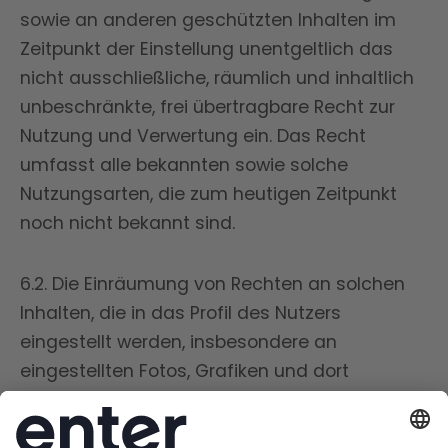
sowie an anderen geschützten Inhalten im
Zeitpunkt der Einstellung unentgeltlich das
nicht ausschließliche, räumlich und inhaltlich
unbeschränkte, frei übertragbare Recht zur
Nutzung und Verwertung ein. Das Recht
umfasst alle bekannten sowie solche
Nutzungsarten, die zum heutigen Zeitpunkt
noch nicht bekannt sind.
6.2. Die Einräumung von Rechten an solchen
Inhalten, die in das Profil des Nutzers
eingestellt werden, insbesondere an
eingestellten Fotos, Grafiken und dort
eingestellten Texten und Angaben, ist zeitlich
auf die Dauer des Nutzungsverhältnisses