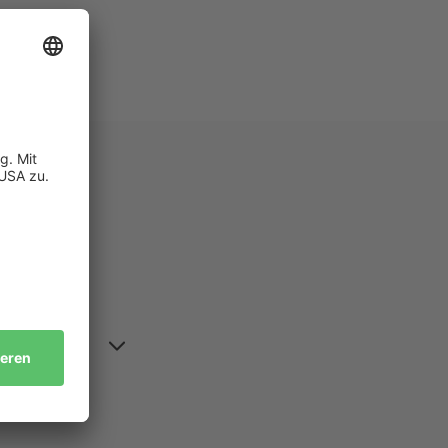
ren?
h mehrere 