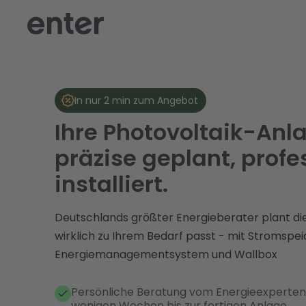
In nur 2 min zum Angebot
Ihre Photovoltaik-Anl
präzise geplant, profe
installiert.
Deutschlands größter Energieberater plant die
wirklich zu Ihrem Bedarf passt - mit Stromspei
Energiemanagementsystem und Wallbox
Persönliche Beratung vom Energieexperten 
wenigen Wochen bis zur fertigen Anlage