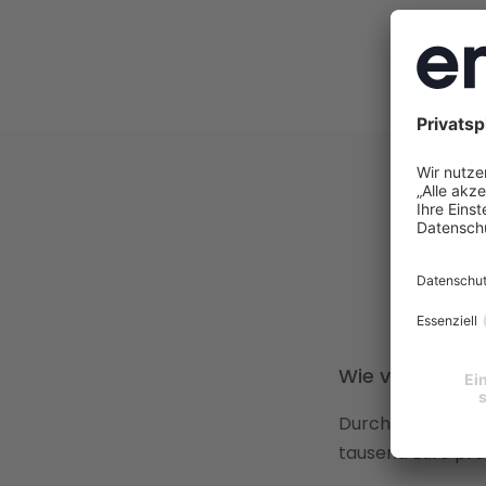
Wie viel kann 
Durch präzise Di
tausend Euro pro