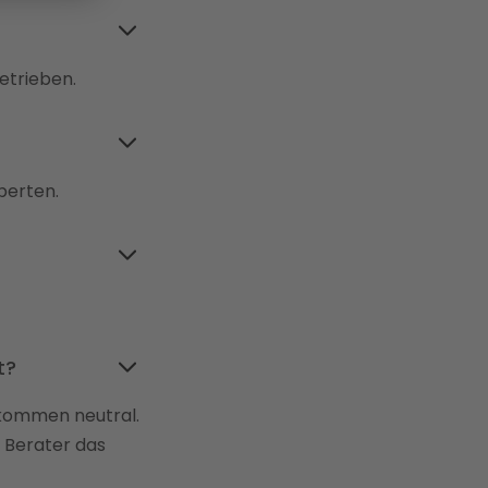
etrieben.
perten.
t?
lkommen neutral. 
 Berater das 