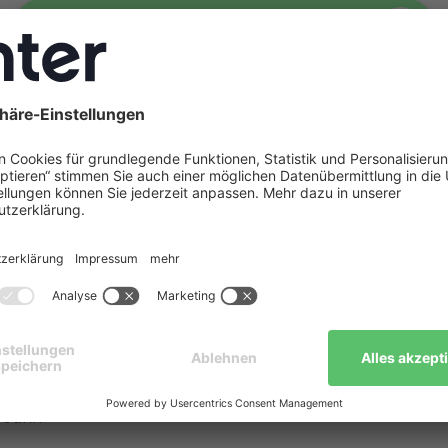
Jetzt Photovoltaik-Angebote erhalten
100 % kostenlos & unverbindlich
Häufig gestellte Fragen
ich durch den Enter Angebotsvergleich wirklich spa
mensionierung und intelligente Steuerung durchschnittlic
 Jahr.