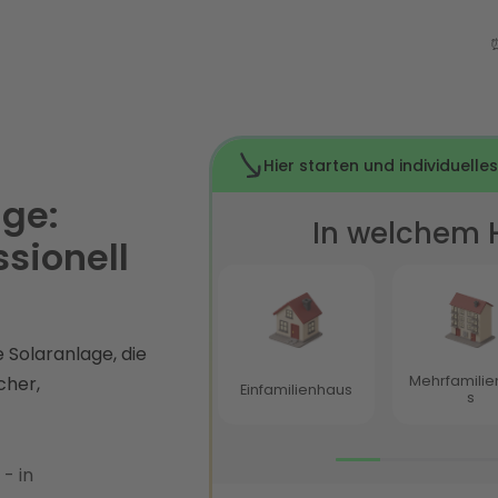
age:
ssionell
 Solaranlage, die
cher,
- in