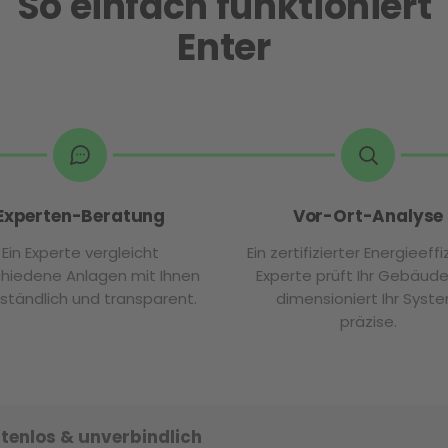
So einfach funktioniert
Enter
Experten-Beratung
Vor-Ort-Analyse
Ein Experte vergleicht
Ein zertifizierter Energieeff
chiedene Anlagen mit Ihnen
Experte prüft Ihr Gebäud
rständlich und transparent.
dimensioniert Ihr Syst
präzise.
tenlos & unverbindlich