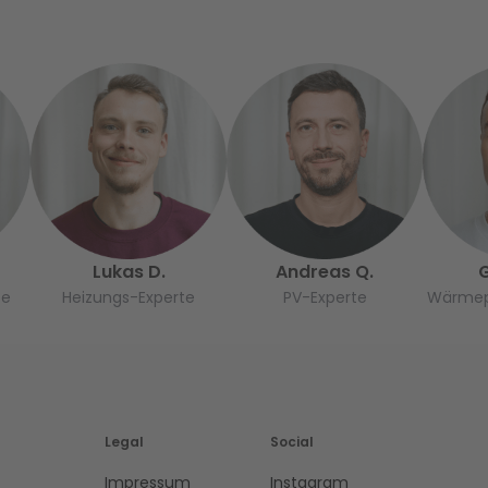
Lukas D.
Andreas Q.
G
te
Heizungs-Experte
PV-Experte
Wärmep
Legal
Social
Impressum
Instagram