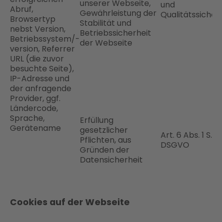
unserer Webseite,
und
Abruf,
Gewährleistung der
Qualitätssicher
Browsertyp
Stabilität und
nebst Version,
Betriebssicherheit
Betriebssystem/-
der Webseite
version, Referrer
URL (die zuvor
besuchte Seite),
IP-Adresse und
der anfragende
Provider, ggf.
Ländercode,
Sprache,
Erfüllung
Gerätename
gesetzlicher
Art. 6 Abs. 1 S. 1 l
Pflichten, aus
DSGVO
Gründen der
Datensicherheit
Cookies auf der Webseite