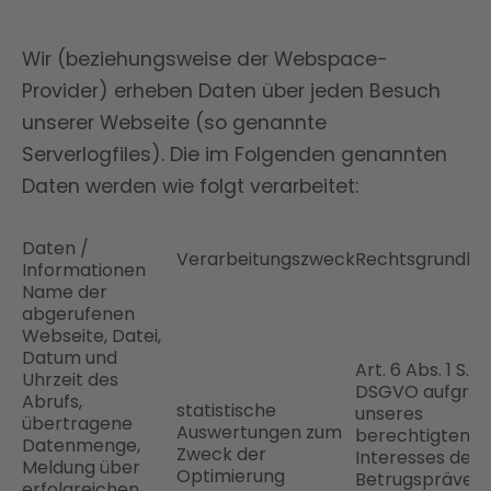
Wir (beziehungsweise der Webspace-
Provider) erheben Daten über jeden Besuch
unserer Webseite (so genannte
Serverlogfiles). Die im Folgenden genannten
Daten werden wie folgt verarbeitet:
Daten /
Verarbeitungszweck
Rechtsgrundla
Informationen
Name der
abgerufenen
Webseite, Datei,
Datum und
Art. 6 Abs. 1 S.1 lit
Uhrzeit des
DSGVO aufgrun
Abrufs,
statistische
unseres
übertragene
Auswertungen zum
berechtigten
Datenmenge,
Zweck der
Interesses der
Meldung über
Optimierung
Betrugsprävent
erfolgreichen