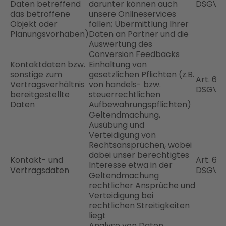
Daten betreffend
darunter können auch
DSGVO
das betroffene
unsere Onlineservices
Objekt oder
fallen; Übermittlung Ihrer
Planungsvorhaben)
Daten an Partner und die
Auswertung des
Conversion Feedbacks
Kontaktdaten bzw.
Einhaltung von
sonstige zum
gesetzlichen Pflichten (z.B.
Art. 6 Abs
Vertragsverhältnis
von handels- bzw.
DSGVO
bereitgestellte
steuerrechtlichen
Daten
Aufbewahrungspflichten)
Geltendmachung,
Ausübung und
Verteidigung von
Rechtsansprüchen, wobei
dabei unser berechtigtes
Kontakt- und
Art. 6 Abs
Interesse etwa in der
Vertragsdaten
DSGVO
Geltendmachung
rechtlicher Ansprüche und
Verteidigung bei
rechtlichen Streitigkeiten
liegt
Analyse von Daten