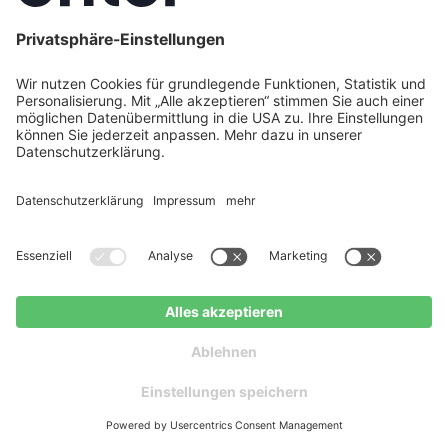
b. oder f. DSGVO
Vertragsverhältnis
(ggf. i.V.m. § 7
Kontaktdaten
durchzuführen bzw.
Abs. 3 UWG)
(E-Mail-
aufgrund unserer
Adresse),
berechtigten
technische
Interessen des
Art. 6 Abs. 1 S. 1
Daten,
Marketing, inkl. einer
Nutzungsdaten
Benachrichtigung
lit. a. DSGVO
über ähnliche
Waren oder
Dienstleistungen
Weitergabe von Daten
Wir geben Ihre Daten grundsätzlich nur an
Dritte weiter, wenn wir Sie dem zugestimmt
haben (oder eine sonstige gesetzliche
Grundlage vorliegt).
Weitergabe von Ihren Daten an externe