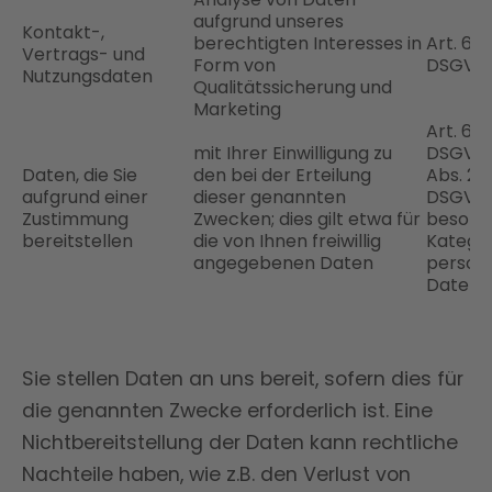
aufgrund unseres
Kontakt-,
berechtigten Interesses in
Art. 6 Abs
Vertrags- und
Form von
DSGVO
Nutzungsdaten
Qualitätssicherung und
Marketing
Art. 6 Abs
mit Ihrer Einwilligung zu
DSGVO b
Daten, die Sie
den bei der Erteilung
Abs. 2 S. 
aufgrund einer
dieser genannten
DSGVO 
Zustimmung
Zwecken; dies gilt etwa für
besond
bereitstellen
die von Ihnen freiwillig
Kategor
angegebenen Daten
person
Daten
Sie stellen Daten an uns bereit, sofern dies für
die genannten Zwecke erforderlich ist. Eine
Nichtbereitstellung der Daten kann rechtliche
Nachteile haben, wie z.B. den Verlust von