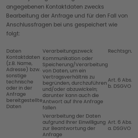
angegebenen Kontaktdaten zwecks
Bearbeitung der Anfrage und für den Fall von
Anschlussfragen bei uns gespeichert wie
folgt:
Daten
Verarbeitungszweck
Rechtsgrun
Kontaktdaten
Kommunikation oder
(z.B. Name,
Speicherung/Verarbeitung
Adresse) bzw.
von Daten, um ein
sonstige
Vertragsverhältnis zu
Art. 6 Abs. 1 S.
technische
begründen, durchzuführen
b. DSGVO
oder in der
und/oder abzuwickeln;
Anfrage
darunter kann auch die
bereitgestellte
Antwort auf Ihre Anfrage
Daten
fallen
Verarbeitung der Daten
aufgrund Ihrer Einwilligung
Art. 6 Abs. 1 S.
zur Beantwortung der
a. DSGVO
Anfrage