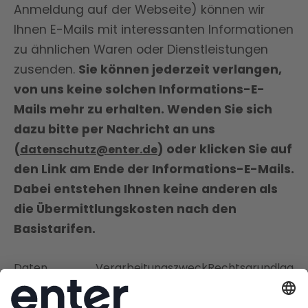
Anmeldung auf der Webseite) können wir
Ihnen E-Mails mit interessanten Informationen
zu ähnlichen Waren oder Dienstleistungen
zusenden.
Sie können jederzeit verlangen,
von uns keine solchen Informations-E-
Mails mehr zu erhalten. Wenden Sie sich
dazu bitte per Nachricht an uns
(
) oder klicken Sie auf
datenschutz@enter.de
den Link am Ende der Informations-E-Mails.
Dabei entstehen Ihnen keine anderen als
die Übermittlungskosten nach den
Basistarifen.
Daten
Verarbeitungszweck
Rechtsgrundlage
Kommunikation um
Art. 6 Abs. 1 S. 1 lit.
ein