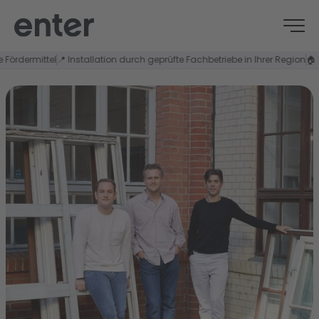
ördermittel
📍 Installation durch geprüfte Fachbetriebe in Ihrer Region
🏠 Üb