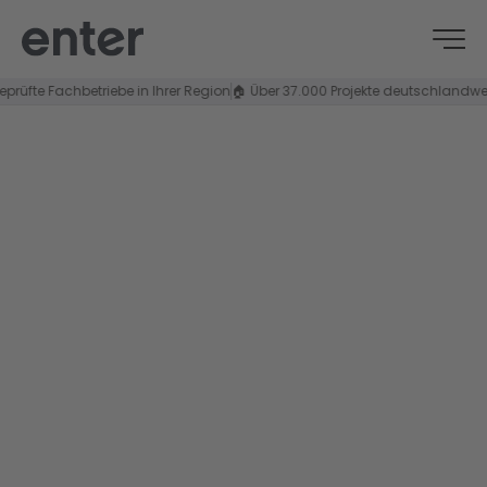
rüfte Fachbetriebe in Ihrer Region
🏠 Über 37.000 Projekte deutschlandweit
KARRIERE BEI ENTER
Build the future with