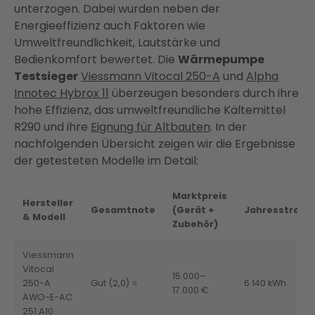
unterzogen. Dabei wurden neben der
Energieeffizienz auch Faktoren wie
Umweltfreundlichkeit, Lautstärke und
Bedienkomfort bewertet. Die
Wärmepumpe
Testsieger
Viessmann Vitocal 250-A
und
Alpha
Innotec Hybrox 11
überzeugen besonders durch ihre
hohe Effizienz, das umweltfreundliche Kältemittel
R290 und ihre
Eignung für Altbauten
. In der
nachfolgenden Übersicht zeigen wir die Ergebnisse
der getesteten Modelle im Detail:
Marktpreis
Hersteller
Gesamtnote
(Gerät +
Jahresstromv
& Modell
Zubehör)
Viessmann
Vitocal
15.000–
250-A
Gut (2,0) ⭐
6.140 kWh
17.000 €
AWO-E-AC
251.A10