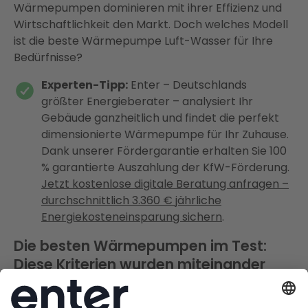
Wärmepumpen dominieren mit ihrer Effizienz und
Wirtschaftlichkeit den Markt. Doch welches Modell
ist die beste Wärmepumpe Luft-Wasser für Ihre
Bedürfnisse?
Experten-Tipp:
Enter – Deutschlands
größter Energieberater – analysiert Ihr
Gebäude ganzheitlich und findet die perfekt
dimensionierte Wärmepumpe für Ihr Zuhause.
Dank unserer Fördergarantie erhalten Sie 100
% garantierte Auszahlung der KfW-Förderung.
Jetzt kostenlose digitale Beratung anfragen –
durchschnittlich 3.360 € jährliche
Energiekosteneinsparung sichern
.
Die besten Wärmepumpen im Test:
Diese Kriterien wurden miteinander
verglichen