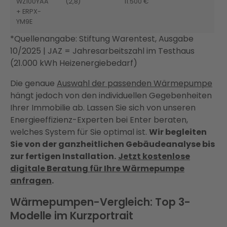
WZ100YAA
(2,8)
11.500 €
+ ERPX-
YM9E
*Quellenangabe: Stiftung Warentest, Ausgabe
10/2025 | JAZ = Jahresarbeitszahl im Testhaus
(21.000 kWh Heizenergiebedarf)
Die genaue
Auswahl der passenden Wärmepumpe
hängt jedoch von den individuellen Gegebenheiten
Ihrer Immobilie ab. Lassen Sie sich von unseren
Energieeffizienz-Experten bei Enter beraten,
welches System für Sie optimal ist.
Wir begleiten
Sie von der ganzheitlichen Gebäudeanalyse bis
zur fertigen Installation.
Jetzt kostenlose
digitale Beratung für Ihre Wärmepumpe
anfragen
.
Wärmepumpen-Vergleich: Top 3-
Modelle im Kurzportrait