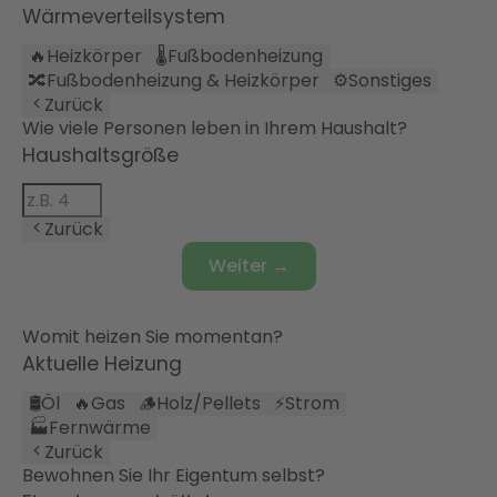
Wärmeverteilsystem
🔥
Heizkörper
🌡️
Fußbodenheizung
🔀
Fußbodenheizung & Heizkörper
⚙️
Sonstiges
Zurück
Wie viele Personen leben in Ihrem Haushalt?
Haushaltsgröße
Zurück
Weiter →
Womit heizen Sie momentan?
Aktuelle Heizung
🛢️
Öl
🔥
Gas
🪵
Holz/Pellets
⚡
Strom
🏭
Fernwärme
Zurück
Bewohnen Sie Ihr Eigentum selbst?