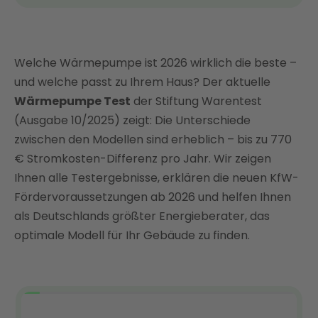
Das Thema kurz und kompakt
Wärmepumpe Test: Tabellarische Übersicht
Welche Wärmepumpe ist 2026 wirklich die beste –
Wärmepumpen-Vergleich: Top 3-Modelle im
Kurzportrait
und welche passt zu Ihrem Haus? Der aktuelle
Wärmepumpe Test
der Stiftung Warentest
Wärmepumpen im Vergleich: Alle Typen, Bauarten
& Wärmequellen
(Ausgabe 10/2025) zeigt: Die Unterschiede
zwischen den Modellen sind erheblich – bis zu 770
Die besten Wärmepumpen im Test: Diese Kriterien
€ Stromkosten-Differenz pro Jahr. Wir zeigen
wurden miteinander verglichen
Ihnen alle Testergebnisse, erklären die neuen KfW-
Checkliste: So finden Sie nach unserem
Fördervoraussetzungen ab 2026 und helfen Ihnen
Wärmepumpen-Test das richtige Modell
als Deutschlands größter Energieberater, das
Wärmepumpe im Test – mit Enter das richtige
optimale Modell für Ihr Gebäude zu finden.
Modell für Ihre Bedürfnisse finden
FAQ