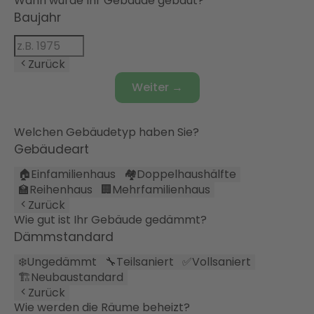
Wann wurde Ihr Gebäude gebaut?
Baujahr
Zurück
Weiter →
Welchen Gebäudetyp haben Sie?
Gebäudeart
🏠
Einfamilienhaus
🏘️
Doppelhaushälfte
🏫
Reihenhaus
🏢
Mehrfamilienhaus
Zurück
Wie gut ist Ihr Gebäude gedämmt?
Dämmstandard
❄️
Ungedämmt
🔧
Teilsaniert
✅
Vollsaniert
🏗️
Neubaustandard
Zurück
Wie werden die Räume beheizt?