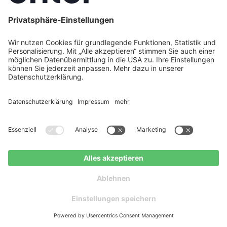
Im aktuellen
Wärmepumpen-Test der Stiftung
Warentest
wurden die Wärmepumpen nach
folgenden Hauptkriterien bewertet:
Jetzt Angebote erhalten
Kostenloser Ratgeber