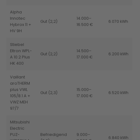
Alpha
Innotec
14.000–
Gut (2,2)
6.070 kWh
Hybrox 11 +
16.500 €
HV 9H
Stiebel
Eltron WPL-
14.500–
Gut (2,2)
6.200 kWh
A 10.2 Plus
17.000 €
HK 400
Vaillant
aroTHERM
plus VWL
15.000–
Gut (2,3)
6.520 kWh
105/8.1 A +
17.000 €
VWZ MEH
97/7
Mitsubishi
Electric
PUZ-
Befriedigend
9.000–
6.840 kWh