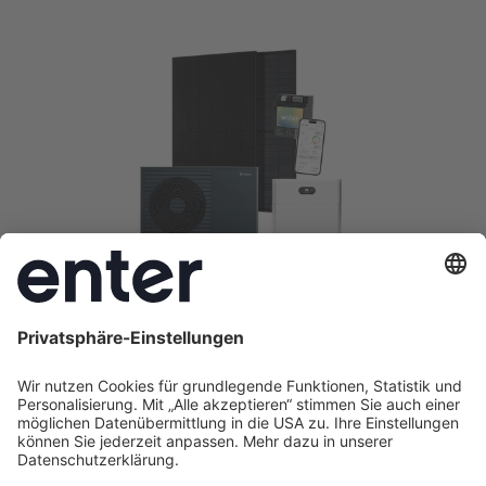
Energie-
Komplettlösungen
Maximale Ersparnis entsteht im Zusammenspiel:
Wärmepumpe, Solaranlage, Batteriespeicher,
dynamischer Stromtarif, Energiemanager.
Komplettlösung planen