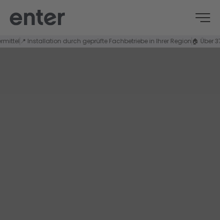
el
el
📍 Installation durch geprüfte Fachbetriebe in Ihrer Region
📍 Installation durch geprüfte Fachbetriebe in Ihrer Region
🏠 Über 37.00
🏠 Über 37.00