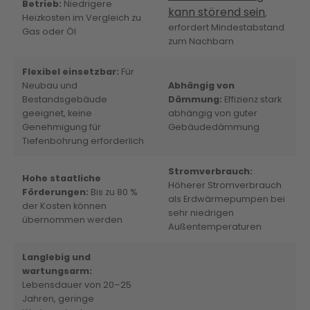
Betrieb:
Niedrigere
kann störend sein
,
Heizkosten im Vergleich zu
erfordert Mindestabstand
Gas oder Öl
zum Nachbarn
Flexibel einsetzbar:
Für
Neubau und
Abhängig von
Bestandsgebäude
Dämmung:
Effizienz stark
geeignet, keine
abhängig von guter
Genehmigung für
Gebäudedämmung
Tiefenbohrung erforderlich
Stromverbrauch:
Hohe staatliche
Höherer Stromverbrauch
Förderungen:
Bis zu 80 %
als Erdwärmepumpen bei
der Kosten können
sehr niedrigen
übernommen werden
Außentemperaturen
Langlebig und
wartungsarm:
Lebensdauer von 20–25
Jahren, geringe