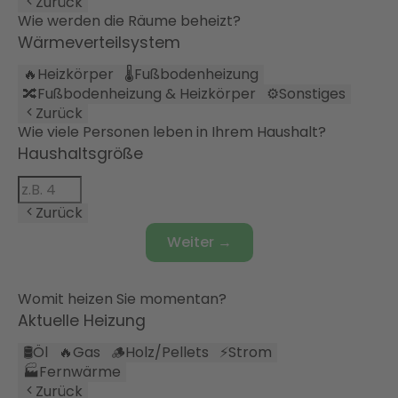
Zurück
Wie werden die Räume beheizt?
Wärmeverteilsystem
🔥
Heizkörper
🌡️
Fußbodenheizung
🔀
Fußbodenheizung & Heizkörper
⚙️
Sonstiges
Zurück
Wie viele Personen leben in Ihrem Haushalt?
Haushaltsgröße
Zurück
Weiter →
Womit heizen Sie momentan?
Aktuelle Heizung
🛢️
Öl
🔥
Gas
🪵
Holz/Pellets
⚡
Strom
🏭
Fernwärme
Zurück