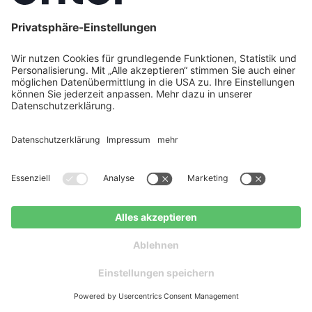
vollständig).
Einkommens-Bonus:
Gestaffelt nach
Haushaltseinkommen – 40 % bis 30.000 €, 30 %
bis 40.000 €, 10 % bis 50.000 €
Jahresbruttoeinkommen.
Mit diesen Förderprogrammen können Zuschüsse
von bis zu
22.400 €
für eine Wärmepumpe erreicht
werden, was die effektiven Anschaffungs- und
Installationskosten erheblich senkt.
Jetzt Wärmepumpen-Angebot
Kostenloser
erhalten
Ratgeber