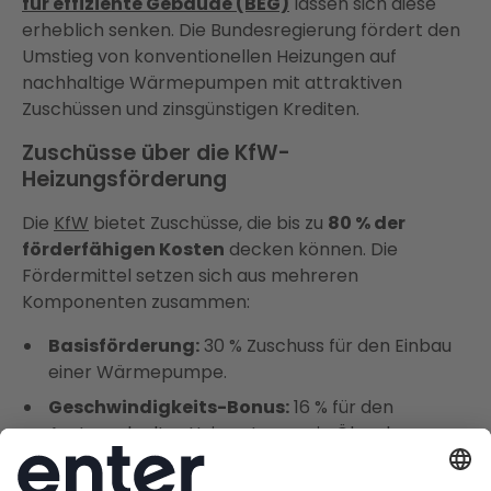
für effiziente Gebäude (BEG)
lassen sich diese
erheblich senken. Die Bundesregierung fördert den
Umstieg von konventionellen Heizungen auf
nachhaltige Wärmepumpen mit attraktiven
Zuschüssen und zinsgünstigen Krediten.
Zuschüsse über die KfW-
Heizungsförderung
Die
KfW
bietet Zuschüsse, die bis zu
80 % der
förderfähigen Kosten
decken können. Die
Fördermittel setzen sich aus mehreren
Komponenten zusammen:
Basisförderung:
30 % Zuschuss für den Einbau
einer Wärmepumpe.
Geschwindigkeits-Bonus:
16 % für den
Austausch alter Heizsysteme wie Öl- oder
Gasheizungen (sinkt seit Juli 2026 halbjährlich
um 4 Prozentpunkte, ab II. 2028 entfällt er