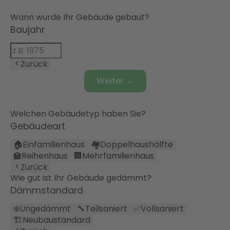
Wann wurde Ihr Gebäude gebaut?
Baujahr
Zurück
Weiter →
Welchen Gebäudetyp haben Sie?
Gebäudeart
🏠
Einfamilienhaus
🏘️
Doppelhaushälfte
🏫
Reihenhaus
🏢
Mehrfamilienhaus
Zurück
Wie gut ist Ihr Gebäude gedämmt?
Dämmstandard
❄️
Ungedämmt
🔧
Teilsaniert
✅
Vollsaniert
🏗️
Neubaustandard