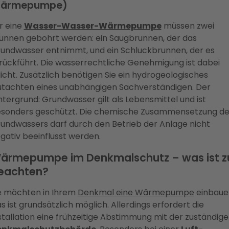
ärmepumpe)
r eine
Wasser-Wasser-Wärmepumpe
müssen zwei
unnen gebohrt werden: ein Saugbrunnen, der das
undwasser entnimmt, und ein Schluckbrunnen, der es
rückführt. Die wasserrechtliche Genehmigung ist dabei
licht. Zusätzlich benötigen Sie ein hydrogeologisches
tachten eines unabhängigen Sachverständigen. Der
ntergrund: Grundwasser gilt als Lebensmittel und ist
sonders geschützt. Die chemische Zusammensetzung de
undwassers darf durch den Betrieb der Anlage nicht
gativ beeinflusst werden.
ärmepumpe im Denkmalschutz – was ist z
eachten?
e möchten in Ihrem
Denkmal eine Wärmepumpe
einbaue
s ist grundsätzlich möglich. Allerdings erfordert die
stallation eine frühzeitige Abstimmung mit der zuständig