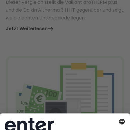
Dieser Vergleich stellt die Vaillant aroTHERM plus
und die Daikin Altherma 3 H HT gegenüber und zeigt,
wo die echten Unterschiede liegen.
Jetzt Weiterlesen