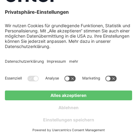
29. Juli 2026
Wärmepumpentarif-Vergleich:
Klassischer Heizstrom oder
dynamischer Tarif?
Wer eine Wärmepumpe betreibt, zahlt oft
normalen Haushaltsstrom, obwohl es günstigere
Tarife speziell für Wärmepumpen gibt. Aber
welcher Tarif lohnt sich wirklich: der klassische
Wärmepumpentarif oder ein moderner
Jetzt Weiterlesen
dynamischer Tarif?
Jetzt Wärmepumpen-Angebot
Kostenloser
erhalten
Ratgeber