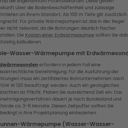
rab die sogenannten Potenzialkarten: Diese geben
skunft über die Bodenbeschaffenheit und zulässige
hrtiefen an Ihrem Standort. Ab 100 m Tiefe gilt zusätzlich
rgrecht. Für private Wärmepumpen ist das in der Regel
er nicht relevant, da die Bohrungen deutlich flacher
sfallen. Die
Kosten einer Erdwärmepumpe
sollten Sie dab
ühzeitig kalkulieren.
ole-Wasser-Wärmepumpe mit Erdwärmeson
rdwärmesonden
erfordern in jedem Fall eine
sserrechtliche Genehmigung. Für die Ausführung der
hrungen muss ein zertifiziertes Bohrunternehmen nach
GW W 120 beauftragt werden. Auch ein geologisches
tachten ist Pflicht. Planen Sie ausreichend Zeit ein: Das
nehmigungsverfahren dauert je nach Bundesland und
hörde ca. 3–6 Monate. Diesen Zeitpuffer sollten Sie
bedingt in Ihre Projektplanung einbeziehen.
runnen-Wärmepumpe (Wasser-Wasser-