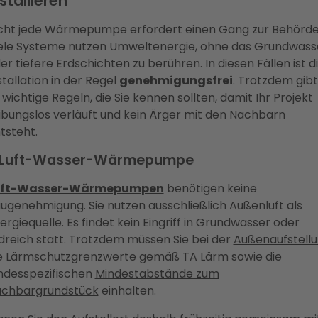
stallieren
cht jede Wärmepumpe erfordert einen Gang zur Behörde
ele Systeme nutzen Umweltenergie, ohne das Grundwass
er tiefere Erdschichten zu berühren. In diesen Fällen ist d
stallation in der Regel
genehmigungsfrei
. Trotzdem gibt
 wichtige Regeln, die Sie kennen sollten, damit Ihr Projekt
ibungslos verläuft und kein Ärger mit den Nachbarn
tsteht.
. Luft-Wasser-Wärmepumpe
uft-Wasser-Wärmepumpen
benötigen keine
ugenehmigung. Sie nutzen ausschließlich Außenluft als
ergiequelle. Es findet kein Eingriff in Grundwasser oder
dreich statt. Trotzdem müssen Sie bei der
Außenaufstell
e Lärmschutzgrenzwerte gemäß TA Lärm sowie die
ndesspezifischen
Mindestabstände zum
chbargrundstück
einhalten.