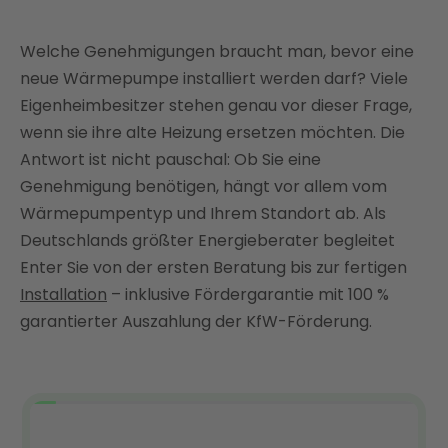
Was gilt bei der Wärmepumpen-Genehmigung?
Welche Genehmigungen braucht man, bevor eine
Genehmigungsfreie Wärmepumpen: Diese
Anlagen können Sie ohne Baugenehmigung
neue Wärmepumpe installiert werden darf? Viele
installieren
Eigenheimbesitzer stehen genau vor dieser Frage,
Genehmigungspflichtige Wärmepumpen: Wann ist
wenn sie ihre alte Heizung ersetzen möchten. Die
eine Erlaubnis zwingend erforderlich?
Antwort ist nicht pauschal: Ob Sie eine
Genehmigung benötigen, hängt vor allem vom
Wärmepumpe im Denkmalschutz – was ist zu
beachten?
Wärmepumpentyp und Ihrem Standort ab. Als
Deutschlands größter Energieberater begleitet
Wärmepumpe genehmigen lassen: So geht's
Enter Sie von der ersten Beratung bis zur fertigen
Wärmepumpen-Genehmigung richtig einschätzen
Installation
– inklusive Fördergarantie mit 100 %
und sicher planen mit Enter
garantierter Auszahlung der KfW-Förderung.
FAQ