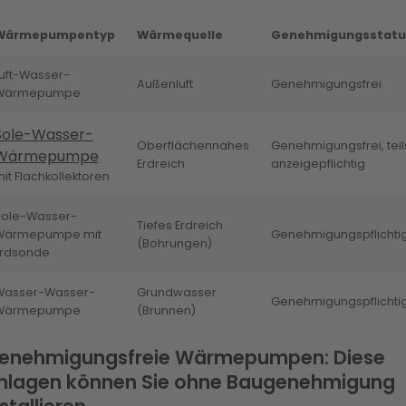
Wärmepumpentyp
Wärmequelle
Genehmigungsstatu
uft-Wasser-
Außenluft
Genehmigungsfrei
Wärmepumpe
Sole-Wasser-
Oberflächennahes
Genehmigungsfrei, teil
Wärmepumpe
Erdreich
anzeigepflichtig
it Flachkollektoren
Sole-Wasser-
Tiefes Erdreich
Wärmepumpe mit
Genehmigungspflichti
(Bohrungen)
Erdsonde
Wasser-Wasser-
Grundwasser
Genehmigungspflichti
Wärmepumpe
(Brunnen)
enehmigungsfreie Wärmepumpen: Diese
nlagen können Sie ohne Baugenehmigung