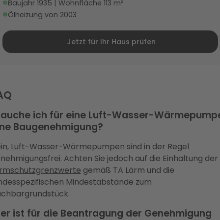
Baujahr 1935 | Wohnfläche 113 m²
Ölheizung von 2003
Jetzt für Ihr Haus prüfen
AQ
rauche ich für eine Luft-Wasser-Wärmepump
ine Baugenehmigung?
in,
Luft-Wasser-Wärmepumpen
sind in der Regel
nehmigungsfrei. Achten Sie jedoch auf die Einhaltung der
rmschutzgrenzwerte
gemäß TA Lärm und die
ndesspezifischen Mindestabstände zum
chbargrundstück.
er ist für die Beantragung der Genehmigung