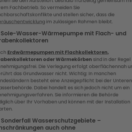
anen Sie den Aufstellort deshalb frühzeitig gemeinsam mi
rem Fachbetrieb. So vermeiden Sie
chbarschaftskonflikte und stellen sicher, dass die
räuschentwicklung
im zulässigen Rahmen bleibt.
. Sole-Wasser-Wärmepumpe mit Flach- und
rabenkollektoren
uch
Erdwärmepumpen mit Flachkollektoren
,
abenkollektoren oder Wärmekörben
sind in der Regel
nehmigungsfrei. Die Verlegung erfolgt oberflächennah u
rührt das Grundwasser nicht. Wichtig: In manchen
ndesländern besteht eine Anzeigepflicht bei der Unteren
sserbehörde. Dabei handelt es sich jedoch nicht um ein
nehmigungsverfahren. Sie informieren die Behörde
diglich über Ihr Vorhaben und können mit der Installation
arten.
. Sonderfall Wasserschutzgebiete –
inschränkungen auch ohne