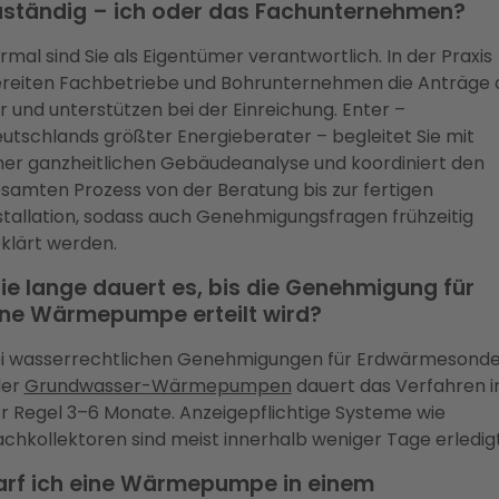
uständig – ich oder das Fachunternehmen?
rmal sind Sie als Eigentümer verantwortlich. In der Praxis
reiten Fachbetriebe und Bohrunternehmen die Anträge 
r und unterstützen bei der Einreichung. Enter –
utschlands größter Energieberater – begleitet Sie mit
ner ganzheitlichen Gebäudeanalyse und koordiniert den
samten Prozess von der Beratung bis zur fertigen
stallation, sodass auch Genehmigungsfragen frühzeitig
klärt werden.
ie lange dauert es, bis die Genehmigung für
ine Wärmepumpe erteilt wird?
i wasserrechtlichen Genehmigungen für Erdwärmesond
der
Grundwasser-Wärmepumpen
dauert das Verfahren i
r Regel 3–6 Monate. Anzeigepflichtige Systeme wie
achkollektoren sind meist innerhalb weniger Tage erledigt
arf ich eine Wärmepumpe in einem