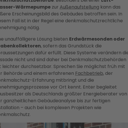
enkmalschutzbehörde
. Besonders bei einer
Luft-
asser-Wärmepumpe
zur
Außenaufstellung
kann das
ßere Erscheinungsbild des Gebäudes betroffen sein. In
esem Fall ist in der Regel eine denkmalschutzrechtliche
nehmigung nötig.
ne unauffälligere Lösung bieten
Erdwärmesonden oder
abenkollektoren
, sofern das Grundstück die
raussetzungen dafür erfüllt. Diese Systeme verändern di
ssade nicht und sind daher bei Denkmalschutzbehörden
t leichter durchsetzbar. Sprechen Sie möglichst früh mit
r Behörde und einem erfahrenen
Fachbetrieb
, der
nkmalschutz-Erfahrung mitbringt und die
nehmigungsprozesse vor Ort kennt. Enter begleitet
usbesitzer als Deutschlands größter Energieberater von
r ganzheitlichen Gebäudeanalyse bis zur fertigen
stallation – auch bei komplexen Projekten wie
nkmalschutz.