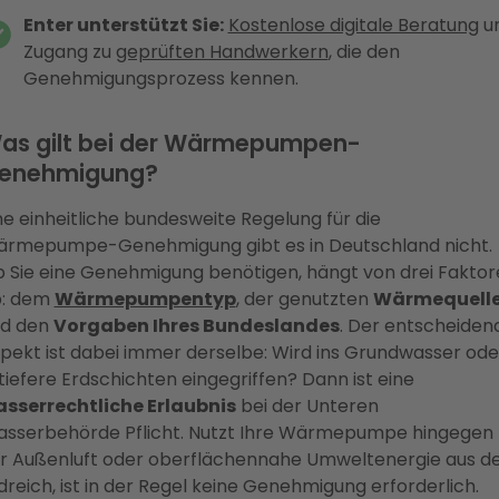
Enter unterstützt Sie:
Kostenlose digitale Beratung
u
Zugang zu
geprüften Handwerkern
, die den
Genehmigungsprozess kennen.
as gilt bei der Wärmepumpen-
enehmigung?
ne einheitliche bundesweite Regelung für die
rmepumpe-Genehmigung gibt es in Deutschland nicht.
 Sie eine Genehmigung benötigen, hängt von drei Faktor
: dem
Wärmepumpentyp
, der genutzten
Wärmequell
d den
Vorgaben Ihres Bundeslandes
. Der entscheiden
pekt ist dabei immer derselbe: Wird ins Grundwasser ode
 tiefere Erdschichten eingegriffen? Dann ist eine
sserrechtliche Erlaubnis
bei der Unteren
sserbehörde Pflicht. Nutzt Ihre Wärmepumpe hingegen
r Außenluft oder oberflächennahe Umweltenergie aus 
dreich, ist in der Regel keine Genehmigung erforderlich.