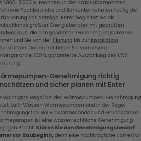
t 1.000–3.000 € rechnen. In der Praxis übernehmen
fahrene Fachbetriebe und Bohrunternehmen häufig die
rbereitung der Anträge. Enter begleitet Sie als
utschlands größter Energieberater mit
geprüften
ndwerkern
, die den gesamten Genehmigungsprozess
nnen und Sie von der
Planung
bis zur
Installation
terstützen. Dabei profitieren Sie von unserer
rdergarantie: 100 % garantierte Auszahlung der KfW-
rderung.
ärmepumpen-Genehmigung richtig
inschätzen und sicher planen mit Enter
e wichtigste Regel bei der Wärmepumpen-Genehmigung
utet:
Luft-Wasser-Wärmepumpen
sind in der Regel
nehmigungsfrei. Bei Erdwärmesonden und Grundwasser-
rmepumpen ist eine wasserrechtliche Genehmigung
ngegen Pflicht.
Klären Sie den Genehmigungsbedarf
mer vor Baubeginn,
denn eine nachträgliche Korrektur