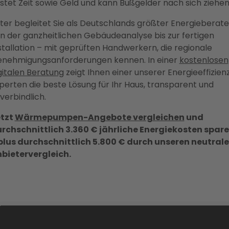
stet Zeit sowie Geld und kann Bußgelder nach sich ziehen
ter begleitet Sie als Deutschlands größter Energieberate
n der ganzheitlichen Gebäudeanalyse bis zur fertigen
stallation – mit geprüften Handwerkern, die regionale
nehmigungsanforderungen kennen. In einer
kostenlosen
gitalen Beratung
zeigt Ihnen einer unserer Energieeffizien
perten die beste Lösung für Ihr Haus, transparent und
verbindlich.
tzt
Wärmepumpen-Angebote vergleichen
und
rchschnittlich 3.360 € jährliche Energiekosten spar
plus durchschnittlich 5.800 € durch unseren neutral
bietervergleich.