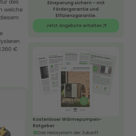
tur des
Einsparung sichern – mit
ch welche
Fördergarantie und
Effizienzgarantie.
 diesem
Jetzt Angebote erhalten
re
lysieren
3.360 €
Kostenloser Wärmepumpen-
Ratgeber
Das Heizsystem der Zukunft