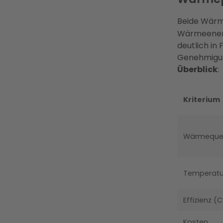
Beide Wär
Wärmeenerg
deutlich in
Genehmigung
Überblick
:
Kriterium
Wärmequel
Temperatur
Effizienz 
Kosten