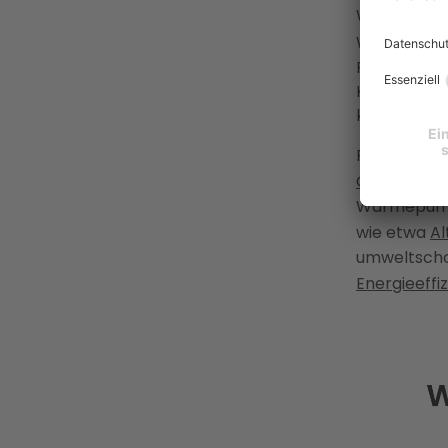
Wärmeenergi
Wärme und 
Reduzierung
Kilowattstu
können – ei
Für den Bet
Genehmigu
Wärmepumpe
wie etwa
Al
umweltscho
Energieeffi