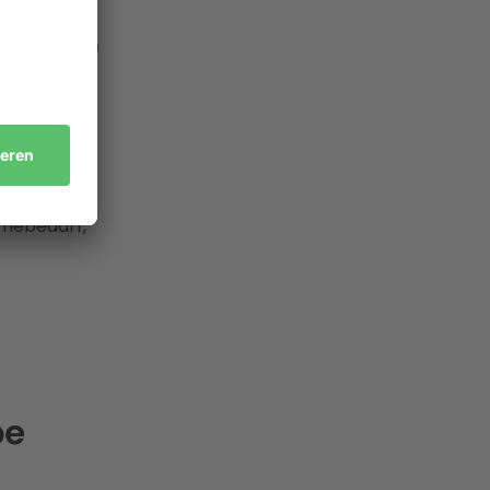
ässig
ine deutliche
ngesetzte
erden
die mit
mebedarf,