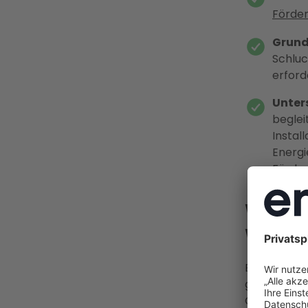
Förde
Grund
Schluc
erford
Unter
beglei
Instal
Energi
Förder
Was i
Wärm
Eine Wass
genannt, is
Grundwasse