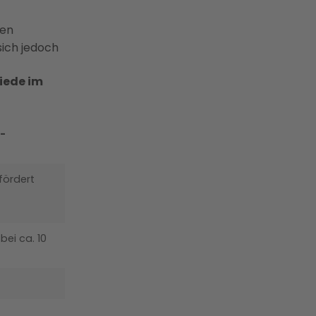
nen
ich jedoch
iede im
-
fördert
bei ca. 10