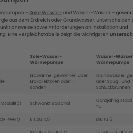
mepumpen –
Sole-Wasser-
und Wasser-Wasser – gewin
ie aus dem Erdreich oder Grundwasser, unterscheiden s
 Funktionsweise sowie Anforderungen an Installation und
. Eine Vergleichstabelle zeigt die wichtigsten
Untersch
Sole-Wasser-
Wasser-Wasser
Wärmepumpe
Wärmepumpe
Erdwärme, gewonnen über
Grundwasser, ge
le
Erdkollektoren oder -
über Saug- und
sonden
Schluckbrunnen
Ganzjährig stabil 
stabilität
Schwankt saisonal
°C
(COP-Wert)
Bis zu 4,5
Bis zu 5
18.000 – 25.000 €
15.500 – 31.000 €