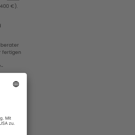
.400 €).
d
eberater
 fertigen
W-
pumpe
ante
on