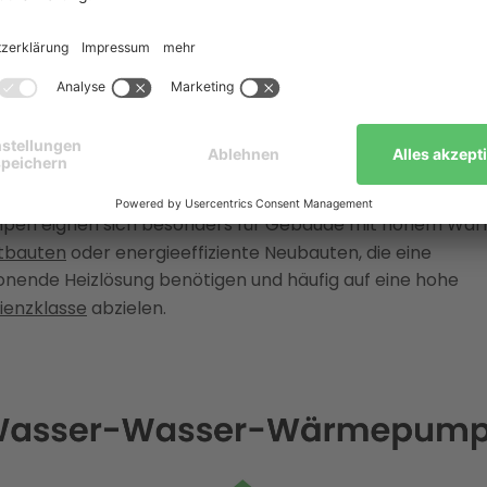
e nutzt. Dadurch liefert sie auch
an kalten Tagen
zuverl
erreicht
Wirkungsgrade (
COP
) von bis zu 5
, was für e
 der Energiekosten sorgt. Das bedeutet, dass für eine ei
nde Strom bis zu fünf Kilowattstunden Wärme erzeugt w
n wesentlicher Faktor für die Senkung der Energiekosten.
rieb sind ein
Saug- und ein Schluckbrunnen
notwendig, 
ng der Wasserbehörde
installiert werden müssen. Diese
n eignen sich besonders für Gebäude mit hohem Wär
tbauten
oder energieeffiziente Neubauten, die eine
nende Heizlösung benötigen und häufig auf eine hohe
zienzklasse
abzielen.