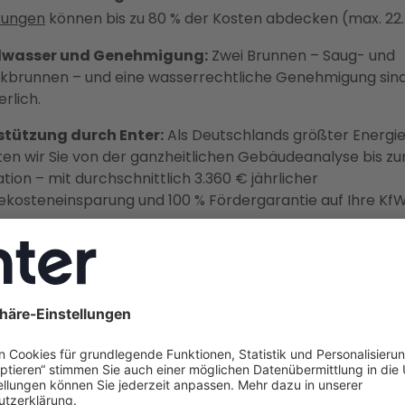
rungen
können bis zu 80 % der Kosten abdecken (max. 22
wasser und Genehmigung:
Zwei Brunnen – Saug- und
kbrunnen – und eine wasserrechtliche Genehmigung sin
erlich.
stützung durch Enter:
Als Deutschlands größter Energi
ten wir Sie von der ganzheitlichen Gebäudeanalyse bis zur
lation – mit durchschnittlich 3.360 € jährlicher
ekosteneinsparung und 100 % Fördergarantie auf Ihre Kf
ung.
st eine Wasser-Wasser-
epumpe?
er-Wasser-Wärmepumpe, auch
Grundwasser-Wärme
t eines der
effizientesten Heizsysteme
, da sie die konst
rtemperatur von etwa 10 °C ganzjährig zur Gewinnung v