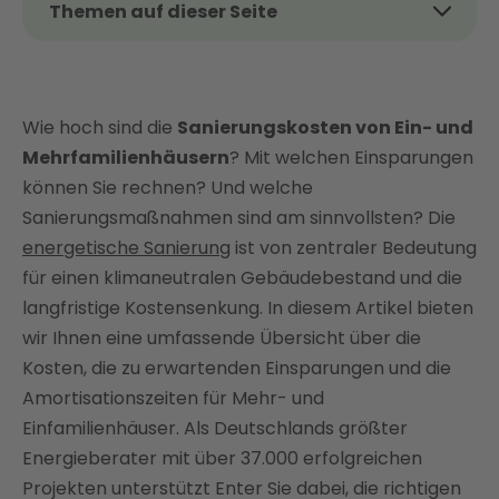
Themen auf dieser Seite
Das Thema kurz und kompakt
Was versteht man unter einer „Haussanierung"?
Wie hoch sind die
Sanierung Einfamilienhaus: Das kommt auf Sie zu
Sanierungskosten von Ein- und
Mehrfamilienhäusern
? Mit welchen Einsparungen
Sanierung Mehrfamilienhaus – Energie sparen
können Sie rechnen? Und welche
auch bei mehreren Wohnungen im Haus
Sanierungsmaßnahmen sind am sinnvollsten? Die
Was muss ich beachten, bevor ich ein Haus
energetische Sanierung
ist von zentraler Bedeutung
sanieren möchte?
für einen klimaneutralen Gebäudebestand und die
Haus sanieren, modernisieren oder neu bauen?
langfristige Kostensenkung. In diesem Artikel bieten
Welches sind die häufigsten
wir Ihnen eine umfassende Übersicht über die
Sanierungsmaßnahmen?
Kosten, die zu erwartenden Einsparungen und die
Bis zu 80 % vom Staat zurückholen: Welche
Amortisationszeiten für Mehr- und
Finanzierungsoptionen und Förderungen stehen
Einfamilienhäuser. Als Deutschlands größter
zur Verfügung?
Energieberater mit über 37.000 erfolgreichen
Zusammenfassung: Deshalb ist eine energetische
Projekten unterstützt Enter Sie dabei, die richtigen