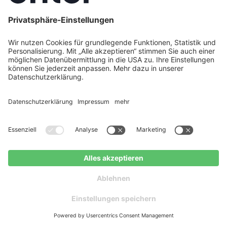
passen, ist es oft kostengünstiger, den Umbau und
die Renovierung eines alten Gebäudes
vorzunehmen. Bei niedrigen Bauzinsen können Sie
außerdem den Kaufpreis für Ihre Immobilie
vorteilhaft finanzieren.
Modernisieren ist nicht gleich sanieren
Ein neues Bad, moderne Böden oder ein frischer
Anstrich – solche Maßnahmen steigern den
Wohnkomfort und zählen zur
Modernisierung
. Sie
verbessern aber in der Regel nicht die
Energieeffizienz eines Hauses. Wer also mehr als nur
optisch aufwerten möchte, sollte prüfen, ob sich
energetische Maßnahmen integrieren lassen
.
Das lohnt sich doppelt: für die Umwelt – und durch
Jetzt kostenlos beraten
Kostenloser
staatliche Förderungen oft auch finanziell.
lassen
Ratgeber