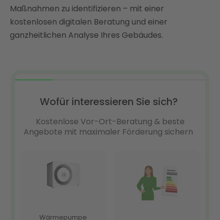
Sanierung sinnvoll
Maßnahmen zu identifizieren – mit einer
Einfach und schnell energetisch sanieren mit Enter
kostenlosen digitalen Beratung und einer
FAQ
ganzheitlichen Analyse Ihres Gebäudes.