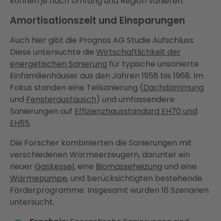
können je nach Umfang und Region variieren.
Amortisationszeit und Einsparungen
Auch hier gibt die Prognos AG Studie Aufschluss.
Diese untersuchte die
Wirtschaftlichkeit der
energetischen Sanierung
für typische unsanierte
Einfamilienhäuser aus den Jahren 1958 bis 1968. Im
Fokus standen eine Teilsanierung (
Dachdämmung
und
Fensteraustausch
) und umfassendere
Sanierungen auf
Effizienzhausstandard EH70 und
EH55
.
Die Forscher kombinierten die Sanierungen mit
verschiedenen Wärmeerzeugern, darunter ein
neuer
Gaskessel
, eine
Biomasseheizung
und eine
Wärmepumpe
, und berücksichtigten bestehende
Förderprogramme. Insgesamt wurden 16 Szenarien
untersucht.