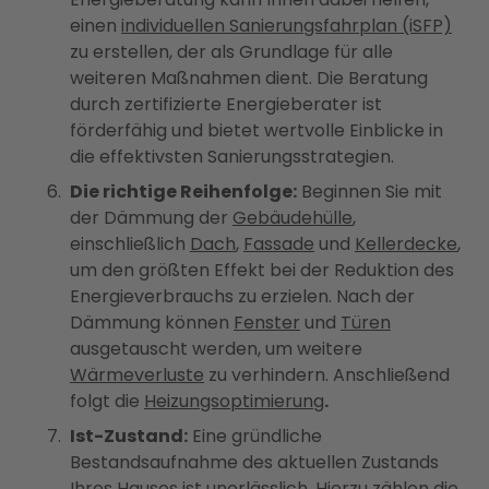
einen
individuellen Sanierungsfahrplan (iSFP)
zu erstellen, der als Grundlage für alle
weiteren Maßnahmen dient. Die Beratung
durch zertifizierte Energieberater ist
förderfähig und bietet wertvolle Einblicke in
die effektivsten Sanierungsstrategien.
Die richtige Reihenfolge:
Beginnen Sie mit
der Dämmung der
Gebäudehülle
,
einschließlich
Dach
,
Fassade
und
Kellerdecke
,
um den größten Effekt bei der Reduktion des
Energieverbrauchs zu erzielen. Nach der
Dämmung können
Fenster
und
Türen
ausgetauscht werden, um weitere
Wärmeverluste
zu verhindern​​. Anschließend
folgt die
Heizungsoptimierung
.
Ist-Zustand:
Eine gründliche
Bestandsaufnahme des aktuellen Zustands
Ihres Hauses ist unerlässlich. Hierzu zählen die