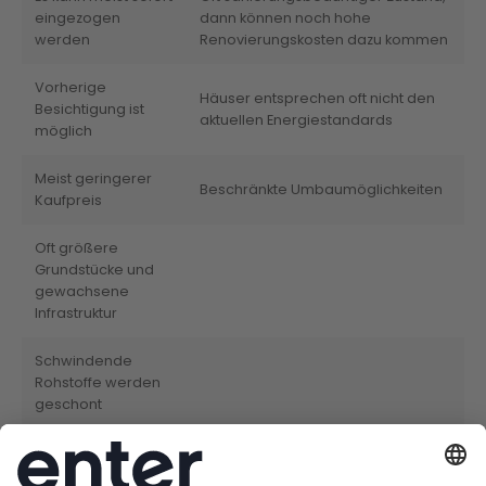
eingezogen
dann können noch hohe
werden
Renovierungskosten dazu kommen
Vorherige
Häuser entsprechen oft nicht den
Besichtigung ist
aktuellen Energiestandards
möglich
Meist geringerer
Beschränkte Umbaumöglichkeiten
Kaufpreis
Oft größere
Grundstücke und
gewachsene
Infrastruktur
Schwindende
Rohstoffe werden
geschont
Wenn die
baulichen Gegebenheiten, die
Raumaufteilung und die Lage der Treppen