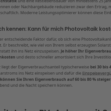
chstatik
und eine Restlebensdauer von mindestens 25 Jah
ennen oder Nachbargebäude reduzieren zwar den Ertrag, 
schaftlich. Moderne Leistungsoptimierer können diese Ein
h kennen: Kann für mich Photovoltaik kost
r entscheidende Faktor dafür, ob sich eine Photovoltaikanla
 Er beschreibt, wie viel von Ihrem selbst erzeugten Solarst
statt ihn ins Netz einzuspeisen.
Je höher Ihr Eigenverbra
omkosten
und desto schneller amortisiert sich Ihre Investitio
r
liegt der Eigenverbrauchsanteil typischerweise
bei 30 bis 
olarstroms ins Netz einspeisen und dafür die
Einspeiseverg
können Sie Ihren Eigenverbrauch auf 60 bis 80 % steige
bend und die Nacht speichern können.