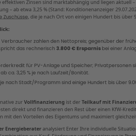
ie effektiven Zinsen sind marktabhängig und liegen aktuell – 
ung – ab etwa 3,25 % (Stand: Konditionenanzeiger 29.07.2025
e Zuschüsse
, die je nach Ort von einigen Hundert bis über 
ick:
 Verbraucher zahlen den Nettopreis; gegenüber der früh
pricht das rechnerisch
3.800 € Ersparnis
bei einer Anla
rderkredit für PV-Anlage und Speicher; Privatpersonen s
ab ca. 3,25 % je nach Laufzeit/Bonität.
je nach Stadt/Programm sind einige Hundert bis über 9.0
rnative zur
Vollfinanzierung
ist der
Teilkauf mit Finanzie
ten direkt und finanzieren den Rest über einen KfW-Kredit
n mit den Vorteilen des Eigentums und maximiert gleichzei
er Energieberater
analysiert Enter Ihre individuelle Situati