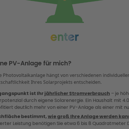
ine PV-Anlage für mich?
e Photovoltaikanlage hängt von verschiedenen individuellen
chaftlichkeit Ihres Solarprojekts entscheiden.
gangspunkt ist Ihr
jährlicher Stromverbrauch
– je höh
arpotenzial durch eigene Solarenergie. Ein Haushalt mit 4
itiert deutlich mehr von einer PV-Anlage als einer mit nu
chfläche bestimmt,
wie groß Ihre Anlage werden kan
lierter Leistung benötigen Sie etwa 6 bis 8 Quadratmeter