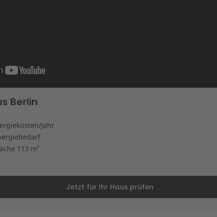
s Berlin
nergiekosten/Jahr
nergiebedarf
äche 113 m²
Jetzt für Ihr Haus prüfen