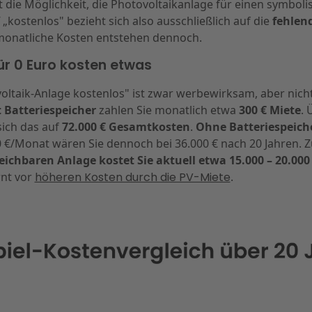
t die Möglichkeit, die Photovoltaikanlage für einen symboli
„kostenlos" bezieht sich also ausschließlich auf die
fehlen
monatliche Kosten entstehen dennoch.
r 0 Euro kosten etwas
ltaik-Anlage kostenlos" ist zwar werbewirksam, aber nicht 
 Batteriespeicher
zahlen Sie monatlich etwa
300 € Miete
. 
sich das auf
72.000 € Gesamtkosten
.
Ohne Batteriespeich
0 €/Monat wären Sie dennoch bei 36.000 € nach 20 Jahren. 
eichbaren Anlage kostet Sie aktuell etwa 15.000 – 20.000
nt vor
höheren Kosten durch die PV-Miete
.