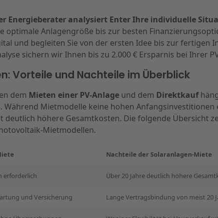
r Energieberater analysiert Enter Ihre individuelle Situ
e optimale Anlagengröße bis zur besten Finanzierungsopti
ital und begleiten Sie von der ersten Idee bis zur fertigen I
lyse sichern wir Ihnen bis zu 2.000 € Ersparnis bei Ihrer P
: Vorteile und Nachteile im Überblick
hen dem
Mieten einer PV-Anlage
und dem
Direktkauf
hängt
ab. Während Mietmodelle keine hohen Anfangsinvestitionen 
t deutlich höhere Gesamtkosten. Die folgende Übersicht ze
hotovoltaik-Mietmodellen.
Miete
Nachteile der Solaranlagen-Miete
 erforderlich
Über 20 Jahre deutlich höhere Gesamt
artung und Versicherung
Lange Vertragsbindung von meist 20 