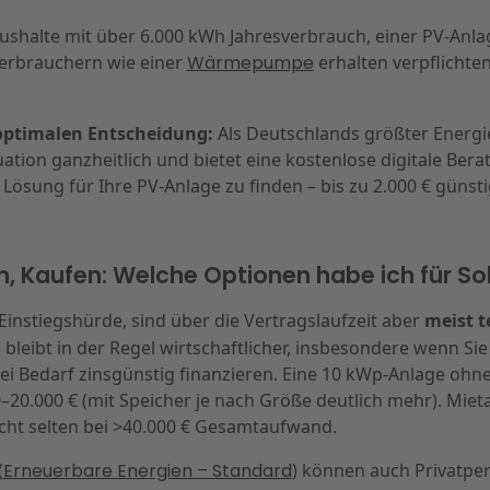
shalte mit über 6.000 kWh Jahresverbrauch, einer PV-Anla
erbrauchern wie einer
Wärmepumpe
erhalten verpflichten
r optimalen Entscheidung:
Als Deutschlands größter Energie
tuation ganzheitlich und bietet eine kostenlose digitale Ber
 Lösung für Ihre PV-Anlage zu finden – bis zu 2.000 € günsti
en, Kaufen: Welche Optionen habe ich für S
Einstiegshürde, sind über die Vertragslaufzeit aber
meist t
bleibt in der Regel wirtschaftlicher, insbesondere wenn Sie
ei Bedarf zinsgünstig finanzieren. Eine 10 kWp-Anlage ohne
0–20.000 € (mit Speicher je nach Größe deutlich mehr). Miet
icht selten bei >40.000 € Gesamtaufwand.
(
Erneuerbare Energien – Standard
) können auch Privatpe