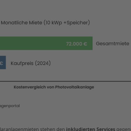
olaranlagenmieten stehen den
inkludierten Services
gegenü