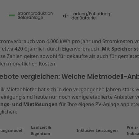
tromverbrauch von 4.000 kWh pro Jahr und Stromkosten v
 etwa 420 € jährlich durch Eigenverbrauch.
Mit Speicher st
ese Zahlen gelten sowohl für gekaufte als auch für gemiete
 den monatlichen Kosten.
bote vergleichen: Welche Mietmodell-Anbi
ik-Mietanbieter hat sich in den vergangenen Jahren stark v
nigung sind heute nur noch wenige etablierte Anbieter ve
ungs- und Mietlösungen
für Ihre eigene PV-Anlage anbieten
glichen:
Laufzeit &
Preis-
rungsmodell
Inklusive Leistungen
Eigentum
Indika