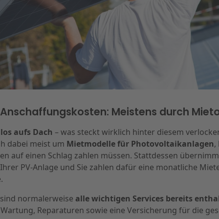
Anschaffungskosten: Meistens durch Mietop
los aufs Dach
– was steckt wirklich hinter diesem verlock
ich dabei meist um
Mietmodelle für Photovoltaikanlagen
,
n auf einen Schlag zahlen müssen. Stattdessen übernimmt 
 Ihrer PV-Anlage und Sie zahlen dafür eine monatliche Miet
.
 sind normalerweise
alle wichtigen Services bereits entha
de Wartung, Reparaturen sowie eine Versicherung für die g