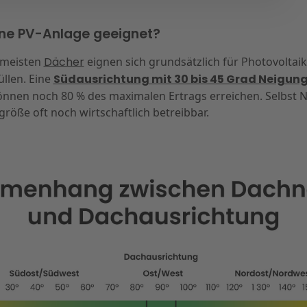
eine PV-Anlage geeignet?
 meisten
Dächer
eignen sich grundsätzlich für Photovoltaik
llen. Eine
Südausrichtung mit 30 bis 45 Grad Neigun
nnen noch 80 % des maximalen Ertrags erreichen. Selbst N
öße oft noch wirtschaftlich betreibbar.