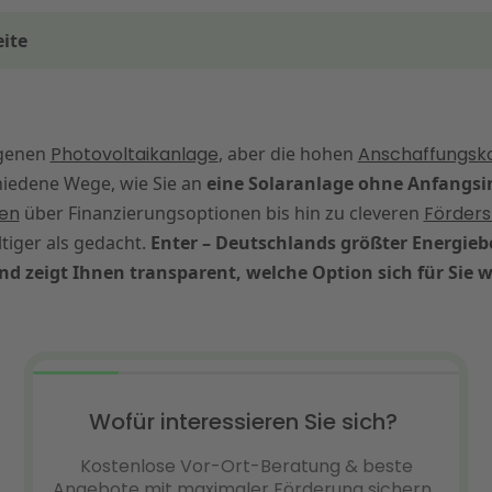
ite
kompakt
aufen: Welche Optionen habe ich für Solaranlagen?
igenen
haffungskosten: Meistens durch Mietoption erhältlich
Photovoltaikanlage
, aber die hohen
Anschaffungsk
chiedene Wege, wie Sie an
eine Solaranlage ohne Anfangsi
PV-Anlage für mich?
en
über Finanzierungsoptionen bis hin zu cleveren
Förders
nen: Kann für mich Photovoltaik kostenlos sein?
ltiger als gedacht.
Enter – Deutschlands größter Energiebe
 vergleichen: Welche Mietmodell-Anbieter gibt es?
nd zeigt Ihnen transparent, welche Option sich für Sie w
rteile und Nachteile im Überblick
n und bis zu 2.000 € sparen mit Enter