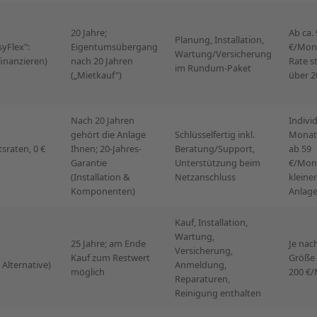
20 Jahre;
Ab ca. 
Planung, Installation,
yFlex":
Eigentumsübergang
€/Mon
Wartung/Versicherung
inanzieren)
nach 20 Jahren
Rate st
im Rundum-Paket
(„Mietkauf")
über 2
Nach 20 Jahren
Individ
gehört die Anlage
Schlüsselfertig inkl.
Monats
sraten, 0 €
Ihnen; 20-Jahres-
Beratung/Support,
ab 59
Garantie
Unterstützung beim
€/Mona
(Installation &
Netzanschluss
kleine
Komponenten)
Anlag
Kauf, Installation,
Wartung,
25 Jahre; am Ende
Je nac
Versicherung,
Kauf zum Restwert
Größe 
 Alternative)
Anmeldung,
möglich
200 €
Reparaturen,
Reinigung enthalten