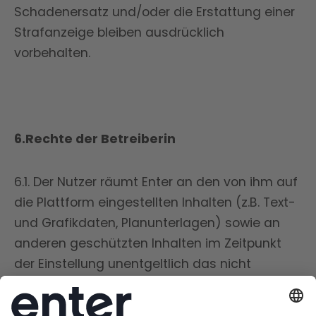
Schadenersatz und/oder die Erstattung einer
Strafanzeige bleiben ausdrücklich
vorbehalten.
6.Rechte der Betreiberin
6.1. Der Nutzer räumt Enter an den von ihm auf
die Plattform eingestellten Inhalten (z.B. Text-
und Grafikdaten, Planunterlagen) sowie an
anderen geschützten Inhalten im Zeitpunkt
der Einstellung unentgeltlich das nicht
ausschließliche, räumlich und inhaltlich
unbeschränkte, frei übertragbare Recht zur