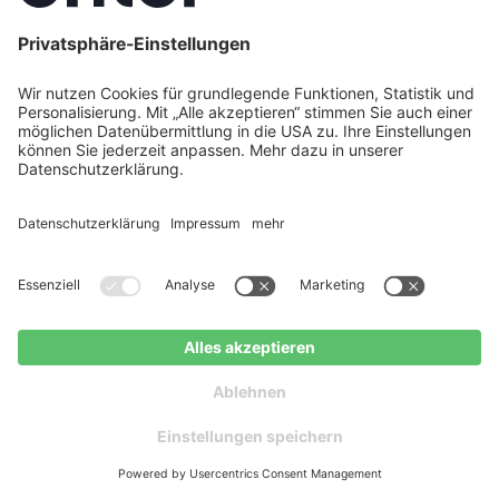
Nutzung und Verwertung ein. Das Recht
umfasst alle bekannten sowie solche
Nutzungsarten, die zum heutigen Zeitpunkt
noch nicht bekannt sind.
6.2. Die Einräumung von Rechten an solchen
Inhalten, die in das Profil des Nutzers
eingestellt werden, insbesondere an
eingestellten Fotos, Grafiken und dort
eingestellten Texten und Angaben, ist zeitlich
auf die Dauer des Nutzungsverhältnisses
beschränkt. Die Einräumung von Rechten an
allen anderen Inhalten, die der Nutzer
eingestellt hat, wie Beiträgen und
Kommentaren, Ton- oder Bilddateien, erfolgt