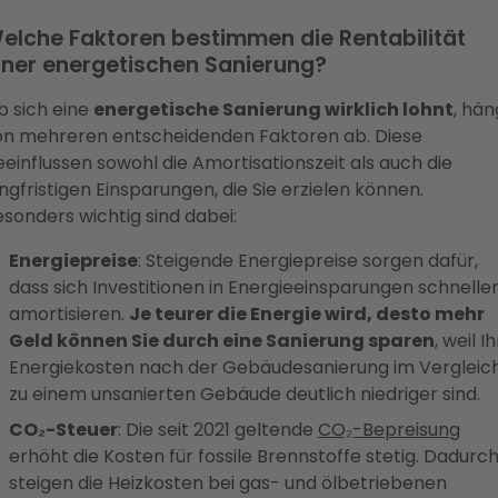
elche Faktoren bestimmen die Rentabilität
iner energetischen Sanierung?
b sich eine
energetische Sanierung wirklich lohnt
, hän
on mehreren entscheidenden Faktoren ab. Diese
einflussen sowohl die Amortisationszeit als auch die
ngfristigen Einsparungen, die Sie erzielen können.
sonders wichtig sind dabei:
Energiepreise
: Steigende Energiepreise sorgen dafür,
dass sich Investitionen in Energieeinsparungen schnelle
amortisieren.
Je teurer die Energie wird, desto mehr
Geld können Sie durch eine Sanierung sparen
, weil I
Energiekosten nach der Gebäudesanierung im Vergleic
zu einem unsanierten Gebäude deutlich niedriger sind.
CO₂-Steuer
: Die seit 2021 geltende
CO₂-Bepreisung
erhöht die Kosten für fossile Brennstoffe stetig. Dadurc
steigen die Heizkosten bei gas- und ölbetriebenen