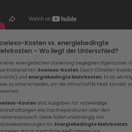
owieso-Kosten vs. energiebedingte
ehrkosten – Wo liegt der Unterschied?
ei einer energetischen Sanierung begegnen Eigentümer o
wei Kostenarten:
Sowieso-Kosten
(auch Ohnehin-Koste
enannt) und
energiebedingte Mehrkosten
. Es ist wichtig
ese zu unterscheiden, um die Wirtschaftlichkeit korrekt z
ewerten.
owieso-Kosten
sind Ausgaben für notwendige
nstandhaltungen wie Dachreparaturen oder den
ensteraustausch. Diese fallen unabhängig von
ebäudesanierungen an.
Energiebedingte Mehrkosten
ntstehen durch zusätzliche Maßnahmen zur