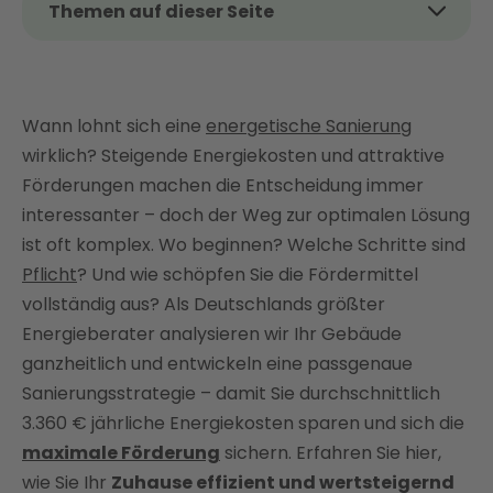
Themen auf dieser Seite
Das Thema kurz und kompakt
Wirtschaftlichkeit einer energetischen Sanierung –
Was steckt dahinter?
Wann lohnt sich eine
energetische Sanierung
Welche Vorteile hat eine energetische Sanierung?
wirklich? Steigende Energiekosten und attraktive
Förderungen machen die Entscheidung immer
Mit diesen Sanierungsmaßnahmen sparen Sie am
meisten
interessanter – doch der Weg zur optimalen Lösung
ist oft komplex. Wo beginnen? Welche Schritte sind
Sanierungslösungen mit Enter: Sparpotenziale voll
Pflicht
? Und wie schöpfen Sie die Fördermittel
ausschöpfen
vollständig aus? Als Deutschlands größter
Sowieso-Kosten vs. energiebedingte Mehrkosten –
Energieberater analysieren wir Ihr Gebäude
Wo liegt der Unterschied?
ganzheitlich und entwickeln eine passgenaue
Fördermöglichkeiten 2025: Wie Sie Zuschüsse
Sanierungsstrategie – damit Sie durchschnittlich
optimal nutzen
3.360 € jährliche Energiekosten sparen und sich die
Sanierungspflicht ab 2026: Wie Enter Sie als
maximale Förderung
sichern. Erfahren Sie hier,
Eigentümer optimal unterstützt
wie Sie Ihr
Zuhause effizient und wertsteigernd