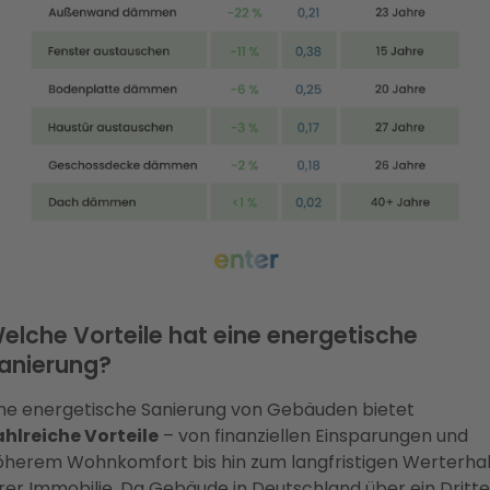
elche Vorteile hat eine energetische
anierung?
ine energetische Sanierung von Gebäuden bietet
ahlreiche Vorteile
– von finanziellen Einsparungen und
öherem Wohnkomfort bis hin zum langfristigen Werterhal
rer Immobilie. Da Gebäude in Deutschland über ein Dritte