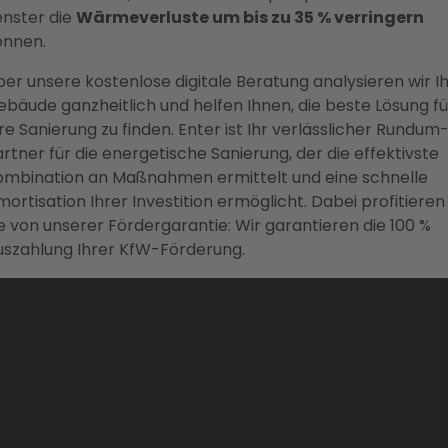
enster die
Wärmeverluste um bis zu 35 % verringern
önnen.
er unsere kostenlose digitale Beratung analysieren wir I
bäude ganzheitlich und helfen Ihnen, die beste Lösung fü
re Sanierung zu finden. Enter ist Ihr verlässlicher Rundum
rtner für die energetische Sanierung, der die effektivste
ombination an Maßnahmen ermittelt und eine schnelle
ortisation Ihrer Investition ermöglicht. Dabei profitieren
e von unserer Fördergarantie: Wir garantieren die 100 %
uszahlung Ihrer KfW-Förderung.