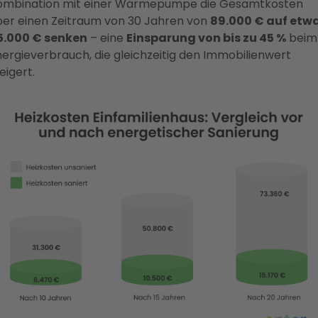
ombination mit einer Wärmepumpe die Gesamtkosten
ber einen Zeitraum von 30 Jahren von
89.000 € auf etw
5.000 € senken
– eine
Einsparung von bis zu 45 %
beim
nergieverbrauch, die gleichzeitig den Immobilienwert
eigert.