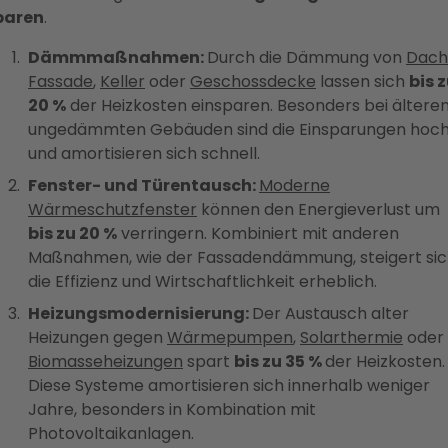
paren
.
Dämmmaßnahmen:
Durch die Dämmung von
Dach
Fassade
,
Keller
oder
Geschossdecke
lassen sich
bis 
20 %
der Heizkosten einsparen. Besonders bei älteren
ungedämmten Gebäuden sind die Einsparungen hoc
und amortisieren sich schnell.
Fenster- und Türentausch:
Moderne
Wärmeschutzfenster
können den Energieverlust um
bis zu 20 %
verringern. Kombiniert mit anderen
Maßnahmen, wie der Fassadendämmung, steigert si
die Effizienz und Wirtschaftlichkeit erheblich.
Heizungsmodernisierung:
Der Austausch alter
Heizungen gegen
Wärmepumpen
,
Solarthermie
oder
Biomasseheizungen
spart
bis zu 35 %
der Heizkosten.
Diese Systeme amortisieren sich innerhalb weniger
Jahre, besonders in Kombination mit
Photovoltaikanlagen.