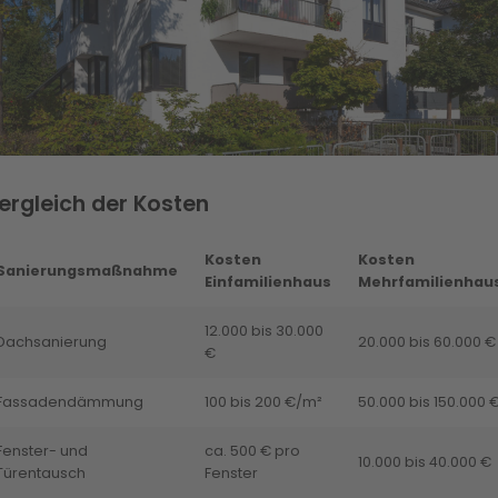
ergleich der Kosten
Kosten
Kosten
Sanierungsmaßnahme
Einfamilienhaus
Mehrfamilienhau
12.000 bis 30.000
Dachsanierung
20.000 bis 60.000 €
€
Fassadendämmung
100 bis 200 €/m²
50.000 bis 150.000 
Fenster- und
ca. 500 € pro
10.000 bis 40.000 €
Türentausch
Fenster