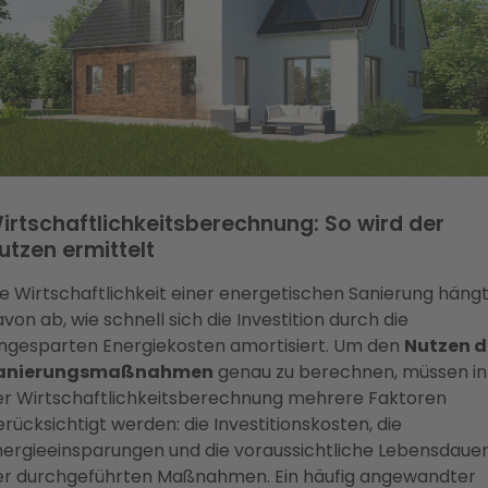
irtschaftlichkeitsberechnung: So wird der
utzen ermittelt
ie Wirtschaftlichkeit einer energetischen Sanierung häng
von ab, wie schnell sich die Investition durch die
ingesparten Energiekosten amortisiert. Um den
Nutzen d
anierungsmaßnahmen
genau zu berechnen, müssen in
er Wirtschaftlichkeitsberechnung mehrere Faktoren
rücksichtigt werden: die Investitionskosten, die
nergieeinsparungen und die voraussichtliche Lebensdaue
er durchgeführten Maßnahmen. Ein häufig angewandter