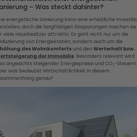
anierung – Was steckt dahinter?
ne energetische Sanierung kann eine erhebliche Investiti
rstellen, doch die langfristigen Einsparungen machen sie
r viele Hausbesitzer attraktiv. Es geht nicht nur um die
eduzierung von Energiekosten, sondern auch um die
rhöhung des Wohnkomforts
und den
Werterhalt bzw.
ertsteigerung der Immobilie
. Besonders relevant wird
ies angesichts steigender Energiepreise und CO₂-Steuern.
ber was bedeutet Wirtschaftlichkeit in diesem
usammenhang genau?