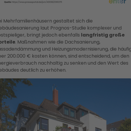
i Mehrfamilienhäusern gestaltet sich die
ebäudesanierung laut Prognos-Studie komplexer und
stspieliger, bringt jedoch ebenfalls
langfristig große
orteile
. Maßnahmen wie die Dachsanierung,
assadendämmung und Heizungsmodernisierung, die häufi
ber 200.000 € kosten können, sind entscheidend, um den
nergieverbrauch nachhaltig zu senken und den Wert des
ebäudes deutlich zu erhöhen.