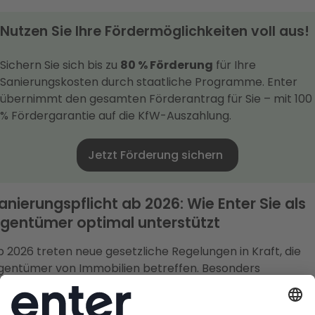
Nutzen Sie Ihre Fördermöglichkeiten voll aus!
Sichern Sie sich bis zu
80 % Förderung
für Ihre
Sanierungskosten durch staatliche Programme. Enter
übernimmt den gesamten Förderantrag für Sie – mit 100
% Fördergarantie auf die KfW-Auszahlung.
Jetzt Förderung sichern
anierungspflicht ab 2026: Wie Enter Sie als
igentümer optimal unterstützt
 2026 treten neue gesetzliche Regelungen in Kraft, die
igentümer von Immobilien betreffen. Besonders
ehrfamilienhäuser unterliegen ab diesem Zeitpunkt
trengeren Vorgaben hinsichtlich der energetischen