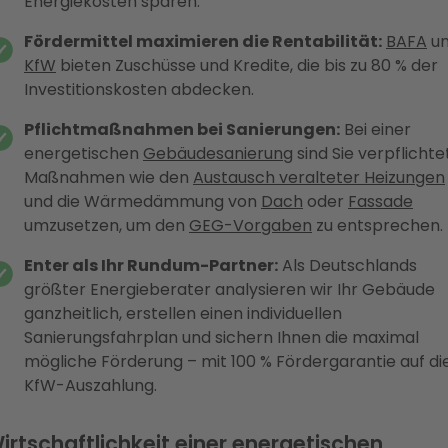
Energiekosten sparen.
Fördermittel maximieren die Rentabilität:
BAFA
u
KfW
bieten Zuschüsse und Kredite, die bis zu 80 % der
Investitionskosten abdecken.
Pflichtmaßnahmen bei Sanierungen:
Bei einer
energetischen
Gebäudesanierung
sind Sie verpflichtet
Maßnahmen wie den
Austausch veralteter Heizungen
und die Wärmedämmung von
Dach
oder
Fassade
umzusetzen, um den
GEG-Vorgaben
zu entsprechen.
Enter als Ihr Rundum-Partner:
Als Deutschlands
größter Energieberater analysieren wir Ihr Gebäude
ganzheitlich, erstellen einen individuellen
Sanierungsfahrplan und sichern Ihnen die maximal
mögliche Förderung – mit 100 % Fördergarantie auf di
KfW-Auszahlung.
irtschaftlichkeit einer energetischen