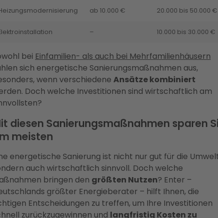
Heizungsmodernisierung
ab 10.000 €
20.000 bis 50.000 €
Elektroinstallation
–
10.000 bis 30.000 €
owohl bei
Einfamilien- als auch bei Mehrfamilienhäusern
ahlen sich energetische Sanierungsmaßnahmen aus,
esonders, wenn verschiedene
Ansätze kombiniert
erden. Doch welche Investitionen sind wirtschaftlich am
nnvollsten?
it diesen Sanierungsmaßnahmen sparen S
m meisten
ne energetische Sanierung ist nicht nur gut für die Umwelt
ondern auch wirtschaftlich sinnvoll. Doch welche
aßnahmen bringen den
größten Nutzen
? Enter –
utschlands größter Energieberater – hilft Ihnen, die
chtigen Entscheidungen zu treffen, um Ihre Investitionen
chnell zurückzugewinnen und
langfristig Kosten zu