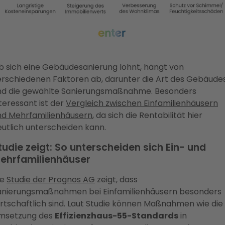
b sich eine Gebäudesanierung lohnt, hängt von
erschiedenen Faktoren ab, darunter die Art des Gebäude
nd die gewählte Sanierungsmaßnahme. Besonders
teressant ist der
Vergleich zwischen Einfamilienhäusern
nd Mehrfamilienhäusern
, da sich die Rentabilität hier
eutlich unterscheiden kann.
tudie zeigt: So unterscheiden sich Ein- und
ehrfamilienhäuser
ie
Studie der Prognos AG
zeigt, dass
anierungsmaßnahmen bei Einfamilienhäusern besonders
irtschaftlich sind. Laut Studie können Maßnahmen wie die
msetzung des
Effizienzhaus-55-Standards
in