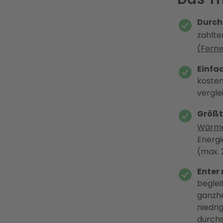
Durch
zahlte
(Fern
Einfa
kosten
vergle
Größt
Wärm
Energi
(max. 
Enter
beglei
ganzhe
niedri
durchs