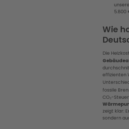
unsere
5.800 
Wie ho
Deuts
Die Heizkos
Gebäudea
durchschnit
effiziente
Unterschie
fossile Bre
CO₂-Steuer 
Wärmepump
zeigt klar:
sondern auc