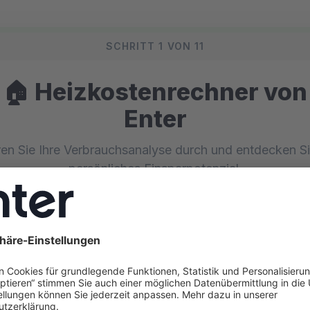
SCHRITT 1 VON 11
🏠 Heizkostenrechner von
Enter
en Sie Ihre Verbrauchsanalyse durch und entdecken Si
persönliches Einsparpotenzial.
VERBRAUCHSANALYSE
ERGEBNIS
Wie groß ist die beheizte
Wohnfläche?
Tragen Sie die Fläche ein, die regelmäßig beheizt wird.