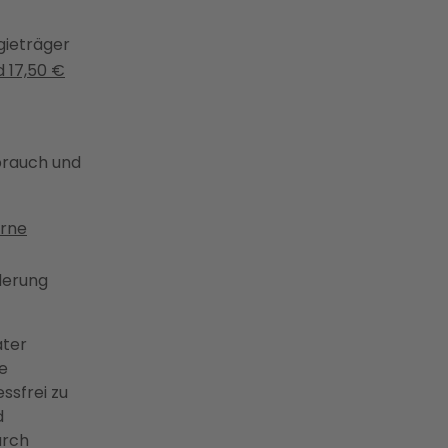
gieträger
 17,50 €
brauch und
rne
derung
ater
ie
ssfrei zu
d
urch