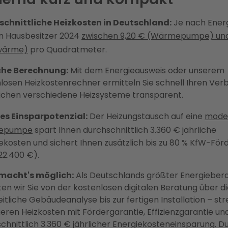
schnittliche Heizkosten in Deutschland:
Je nach Ener
n Hausbesitzer 2024
zwischen 9,20 € (Wärmepumpe) und
wärme)
pro Quadratmeter.
che Berechnung:
Mit dem Energieausweis oder unserem
losen Heizkostenrechner ermitteln Sie schnell Ihren Ver
ichen verschiedene Heizsysteme transparent.
es Einsparpotenzial:
Der Heizungstausch auf eine
mode
epumpe
spart Ihnen durchschnittlich 3.360 € jährliche
ekosten und sichert Ihnen zusätzlich bis zu 80 % KfW-För
22.400 €).
 macht's möglich:
Als Deutschlands größter Energieber
ten wir Sie von der kostenlosen digitalen Beratung über d
itliche Gebäudeanalyse bis zur fertigen Installation – stre
geren Heizkosten mit Fördergarantie, Effizienzgarantie un
chnittlich 3.360 € jährlicher Energiekosteneinsparung. D