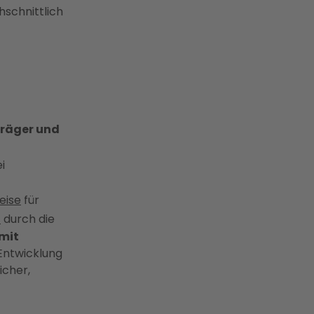
hschnittlich
träger und
i
eise
für
n
durch die
 mit
 Entwicklung
icher,