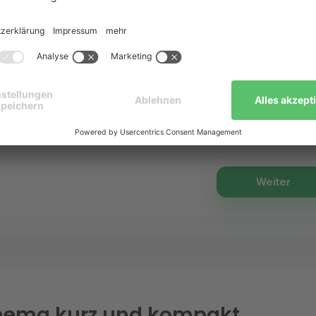
m
Hilfetext
Die beheizte Wohnfläche umfasst alle Räume, die über
Ihre Hauptheizung erwärmt werden. Unbeheizte Keller
oder Dachböden werden nicht berücksichtigt.
Weiter
hema kurz und kompakt