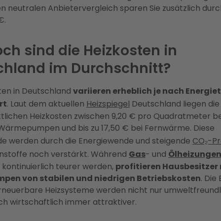
n neutralen Anbietervergleich sparen Sie zusätzlich durc
€.
ch sind die Heizkosten in
chland im Durchschnitt?
ten in Deutschland
variieren erheblich je nach Energie
rt
. Laut dem aktuellen
Heizspiegel
Deutschland liegen die
tlichen Heizkosten zwischen 9,20 € pro Quadratmeter be
n Wärmepumpen und bis zu 17,50 € bei Fernwärme. Diese
de werden durch die Energiewende und steigende
CO₂-Pr
nnstoffe noch verstärkt. Während
Gas
- und
Ölheizunge
kontinuierlich teurer werden,
profitieren Hausbesitzer
en von stabilen und niedrigen Betriebskosten
. Die
 Erneuerbare Heizsysteme werden nicht nur umweltfreundl
h wirtschaftlich immer attraktiver.