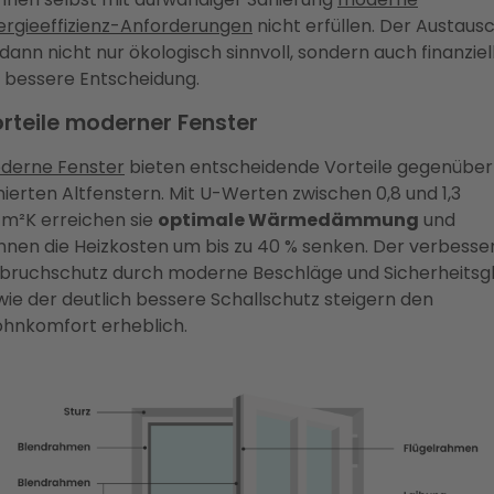
ergieeffizienz-Anforderungen
nicht erfüllen. Der Austaus
 dann nicht nur ökologisch sinnvoll, sondern auch finanziel
e bessere Entscheidung.
rteile moderner Fenster
derne Fenster
bieten entscheidende Vorteile gegenüber
nierten Altfenstern. Mit U-Werten zwischen 0,8 und 1,3
m²K erreichen sie
optimale Wärmedämmung
und
nnen die Heizkosten um bis zu 40 % senken. Der verbesse
nbruchschutz durch moderne Beschläge und Sicherheitsg
wie der deutlich bessere Schallschutz steigern den
hnkomfort erheblich.