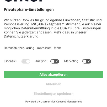
ter bietet eine kostenlose digitale Beratung durch
lifizierte Energieeffizienz-Experten. Diese analysieren Ihr
nster im Rahmen einer ganzheitlichen Gebäudeanalyse,
werten den Sanierungsbedarf und erstellen individuelle
sungsvorschläge – komplett unverbindlich und kostenfrei
r Sie. Dabei werden auch Aspekte wie Schallschutz und
cherheit berücksichtigt. Mit über 37.000 erfolgreichen
ojekten und einer Kundenzufriedenheit von 4,8 von 5 Ster
nd Sie bei Enter in besten Händen.
MEHR LESEN
Jetzt weitere Artikel entdecken
Jetzt kostenlos beraten
Kostenloser
lassen
Ratgeber