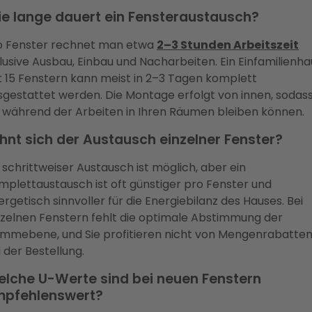
e lange dauert ein Fensteraustausch?
o Fenster rechnet man etwa
2–3 Stunden Arbeitszeit
klusive Ausbau, Einbau und Nacharbeiten. Ein Einfamilienha
t 15 Fenstern kann meist in 2–3 Tagen komplett
sgestattet werden. Die Montage erfolgt von innen, sodas
e während der Arbeiten in Ihren Räumen bleiben können.
hnt sich der Austausch einzelner Fenster?
n schrittweiser Austausch ist möglich, aber ein
mplettaustausch ist oft günstiger pro Fenster und
rgetisch sinnvoller für die Energiebilanz des Hauses. Bei
nzelnen Fenstern fehlt die optimale Abstimmung der
mmebene, und Sie profitieren nicht von Mengenrabatte
 der Bestellung.
lche U-Werte sind bei neuen Fenstern
pfehlenswert?