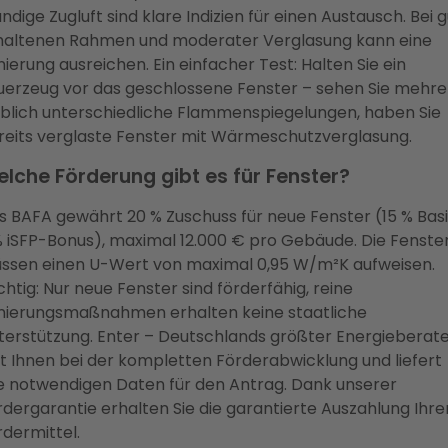
ndige Zugluft sind klare Indizien für einen Austausch. Bei 
haltenen Rahmen und moderater Verglasung kann eine
ierung ausreichen. Ein einfacher Test: Halten Sie ein
uerzeug vor das geschlossene Fenster – sehen Sie mehre
rblich unterschiedliche Flammenspiegelungen, haben Sie
reits verglaste Fenster mit Wärmeschutzverglasung.
lche Förderung gibt es für Fenster?
s BAFA gewährt 20 % Zuschuss für neue Fenster (15 % Basi
% iSFP-Bonus), maximal 12.000 € pro Gebäude. Die Fenste
ssen einen U-Wert von maximal 0,95 W/m²K aufweisen.
chtig: Nur neue Fenster sind förderfähig, reine
nierungsmaßnahmen erhalten keine staatliche
terstützung. Enter – Deutschlands größter Energieberate
lft Ihnen bei der kompletten Förderabwicklung und liefert
le notwendigen Daten für den Antrag. Dank unserer
rdergarantie erhalten Sie die garantierte Auszahlung Ihre
rdermittel.