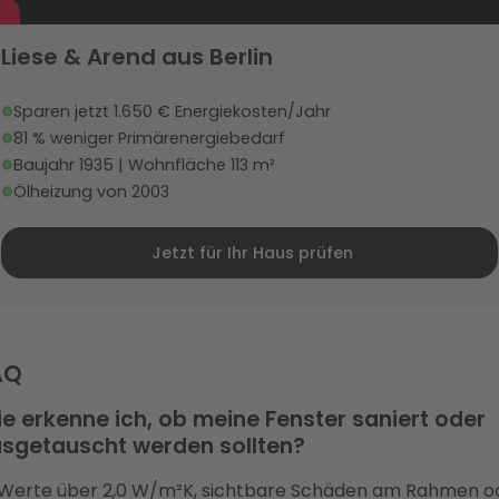
Liese & Arend aus Berlin
Sparen jetzt 1.650 € Energiekosten/Jahr
81 % weniger Primärenergiebedarf
Baujahr 1935 | Wohnfläche 113 m²
Ölheizung von 2003
Jetzt für Ihr Haus prüfen
AQ
e erkenne ich, ob meine Fenster saniert oder
sgetauscht werden sollten?
Werte über 2,0 W/m²K, sichtbare Schäden am Rahmen o