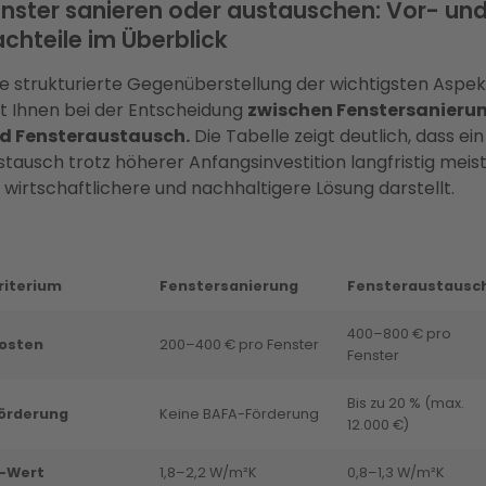
nster sanieren oder austauschen: Vor- un
chteile im Überblick
ne strukturierte Gegenüberstellung der wichtigsten Aspe
lft Ihnen bei der Entscheidung
zwischen Fenstersanieru
d Fensteraustausch.
Die Tabelle zeigt deutlich, dass ein
stausch trotz höherer Anfangsinvestition langfristig meis
e wirtschaftlichere und nachhaltigere Lösung darstellt.
riterium
Fenstersanierung
Fensteraustausc
400–800 € pro
osten
200–400 € pro Fenster
Fenster
Bis zu 20 % (max.
örderung
Keine BAFA-Förderung
12.000 €)
-Wert
1,8–2,2 W/m²K
0,8–1,3 W/m²K