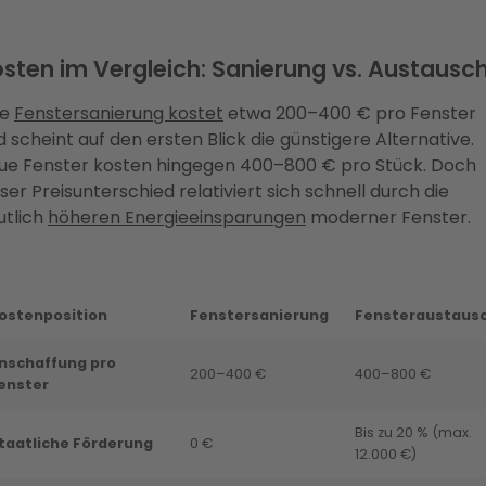
sten im Vergleich: Sanierung vs. Austausc
ne
Fenstersanierung kostet
etwa 200–400 € pro Fenster
 scheint auf den ersten Blick die günstigere Alternative.
ue Fenster kosten hingegen 400–800 € pro Stück. Doch
ser Preisunterschied relativiert sich schnell durch die
utlich
höheren Energieeinsparungen
moderner Fenster.
ostenposition
Fenstersanierung
Fensteraustaus
nschaffung pro
200–400 €
400–800 €
enster
Bis zu 20 % (max.
taatliche Förderung
0 €
12.000 €)