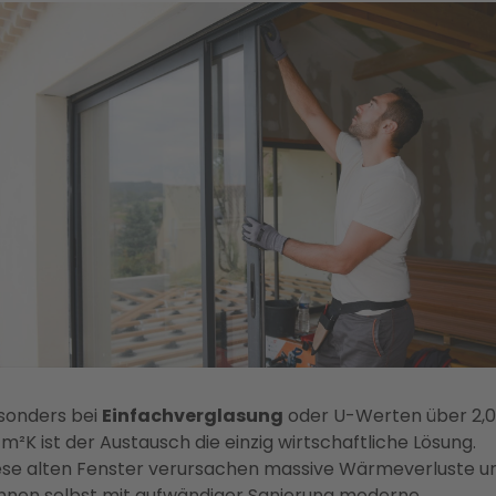
sonders bei
Einfachverglasung
oder U-Werten über 2,0
m²K ist der Austausch die einzig wirtschaftliche Lösung.
ese alten Fenster verursachen massive Wärmeverluste u
nnen selbst mit aufwändiger Sanierung
moderne