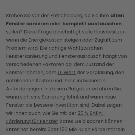
Wann lohnt sich eine Fenstersanierung?
Stehen Sie vor der Entscheidung, ob Sie Ihre
Wann ist ein Fensteraustausch die bessere Wahl?
alten
Fenster sanieren
oder
komplett austauschen
Fenster sanieren oder austauschen: Vor- und
sollen? Diese Frage beschäftigt viele Hausbesitzer,
Nachteile im Überblick
wenn die Energiekosten steigen oder Zugluft zum
Kosten im Vergleich: Sanierung vs. Austausch
Problem wird. Die richtige Wahl zwischen
Bis zu 20 % Förderung für Fenster sichern
Fenstersanierung und Fensteraustausch hängt von
Fazit: Enter findet die passende Lösung für Ihre
verschiedenen Faktoren ab: dem Zustand der
Fenster
Fensterrahmen, dem
U-Wert
der Verglasung, den
FAQ
anfallenden Kosten und Ihren individuellen
Anforderungen. In diesem Ratgeber erfahren Sie,
wann sich eine Sanierung lohnt und wann neue
Fenster die bessere Investition sind. Dabei zeigen
wir Ihnen auch, wie Sie mit der
20 % BAFA-
Förderung für Fenster
bares Geld sparen können –
Enter hat bereits über 150 Mio. € an Fördermitteln