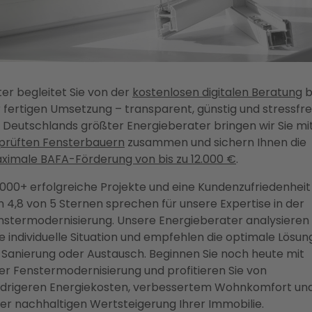
ter begleitet Sie von der
kostenlosen digitalen Beratung
b
r fertigen Umsetzung – transparent, günstig und stressfrei
s Deutschlands größter Energieberater bringen wir Sie mi
prüften Fensterbauern
zusammen und sichern Ihnen die
ximale BAFA-Förderung von bis zu 12.000 €
.
.000+ erfolgreiche Projekte und eine Kundenzufriedenheit
n 4,8 von 5 Sternen sprechen für unsere Expertise in der
nstermodernisierung. Unsere Energieberater analysieren
re individuelle Situation und empfehlen die optimale Lösun
 Sanierung oder Austausch. Beginnen Sie noch heute mit
rer Fenstermodernisierung und profitieren Sie von
edrigeren Energiekosten, verbessertem Wohnkomfort un
ner nachhaltigen Wertsteigerung Ihrer Immobilie.