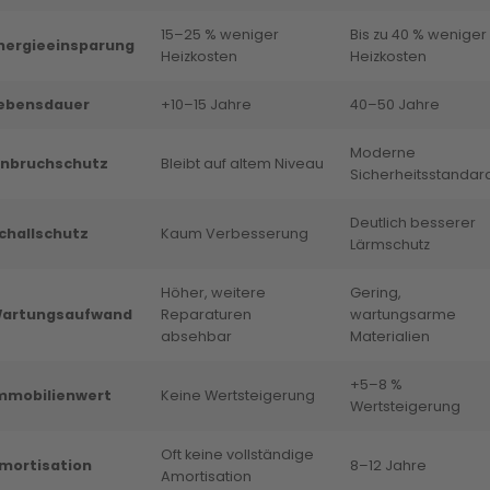
15–25 % weniger
Bis zu 40 % weniger
nergieeinsparung
Heizkosten
Heizkosten
ebensdauer
+10–15 Jahre
40–50 Jahre
Moderne
inbruchschutz
Bleibt auf altem Niveau
Sicherheitsstandar
Deutlich besserer
challschutz
Kaum Verbesserung
Lärmschutz
Höher, weitere
Gering,
artungsaufwand
Reparaturen
wartungsarme
absehbar
Materialien
+5–8 %
mmobilienwert
Keine Wertsteigerung
Wertsteigerung
Oft keine vollständige
mortisation
8–12 Jahre
Amortisation