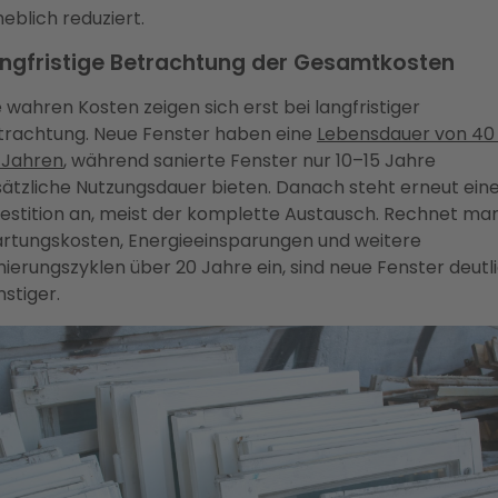
eblich reduziert.
ngfristige Betrachtung der Gesamtkosten
e wahren Kosten zeigen sich erst bei langfristiger
trachtung. Neue Fenster haben eine
Lebensdauer von 40 
 Jahren
, während sanierte Fenster nur 10–15 Jahre
sätzliche Nutzungsdauer bieten. Danach steht erneut ein
vestition an, meist der komplette Austausch. Rechnet ma
rtungskosten, Energieeinsparungen und weitere
nierungszyklen über 20 Jahre ein, sind neue Fenster deutl
nstiger.