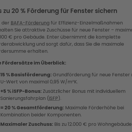
s zu 20 % Förderung für Fenster sichern
t der
BAFA-Förderung
für Effizienz-Einzelmaßnahmen
halten Sie attraktive Zuschüsse für neue Fenster – maxim
.000 € pro Gebäude. Enter übernimmt die komplette
rderabwicklung und sorgt dafür, dass Sie die maximale
rdersumme erhalten.
e Fördersätze im Überblick:
15 % Basisförderung:
Grundförderung für neue Fenster 
U-Wert von maximal 0,95 W/m²K.
+5 % iSFP-Bonus:
Zusätzlicher Bonus mit individuellem
Sanierungsfahrplan (
iSFP
).
= 20 % Gesamtförderung:
Maximale Förderhöhe bei
Kombination beider Komponenten.
Maximaler Zuschuss:
Bis zu 12.000 € pro Wohngebäude