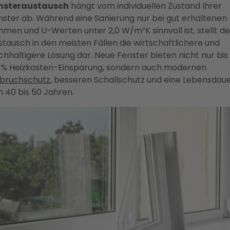
nsteraustausch
hängt vom individuellen Zustand Ihrer
nster ab. Während eine Sanierung nur bei gut erhaltenen
hmen und U-Werten unter 2,0 W/m²K sinnvoll ist, stellt de
stausch in den meisten Fällen die wirtschaftlichere und
chhaltigere Lösung dar. Neue Fenster bieten nicht nur bis
 % Heizkosten-Einsparung, sondern auch modernen
nbruchschutz
, besseren Schallschutz und eine Lebensdau
n 40 bis 50 Jahren.