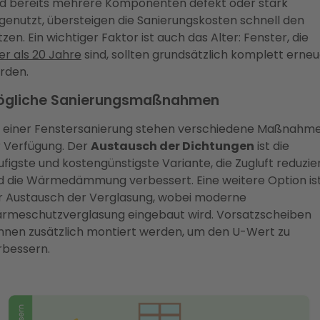
nd bereits mehrere Komponenten defekt oder stark
genutzt, übersteigen die Sanierungskosten schnell den
zen. Ein wichtiger Faktor ist auch das Alter: Fenster, die
er als 20 Jahre
sind, sollten grundsätzlich komplett erneu
rden.
ögliche Sanierungsmaßnahmen
i einer Fenstersanierung stehen verschiedene Maßnahm
r Verfügung. Der
Austausch der Dichtungen
ist die
ufigste und kostengünstigste Variante, die Zugluft reduzie
d die Wärmedämmung verbessert. Eine weitere Option is
r Austausch der Verglasung, wobei moderne
rmeschutzverglasung eingebaut wird. Vorsatzscheiben
nnen zusätzlich montiert werden, um den U-Wert zu
rbessern.