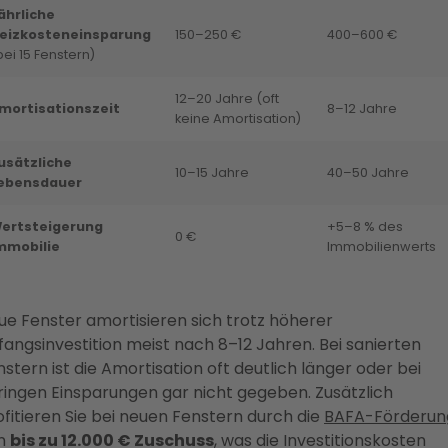
ährliche
eizkosteneinsparung
150–250 €
400–600 €
bei 15 Fenstern)
12–20 Jahre (oft
mortisationszeit
8–12 Jahre
keine Amortisation)
usätzliche
10–15 Jahre
40–50 Jahre
ebensdauer
ertsteigerung
+5–8 % des
0 €
mmobilie
Immobilienwerts
ue Fenster amortisieren sich trotz höherer
fangsinvestition meist nach 8–12 Jahren. Bei sanierten
stern ist die Amortisation oft deutlich länger oder bei
ringen Einsparungen gar nicht gegeben. Zusätzlich
ofitieren Sie bei neuen Fenstern durch die
BAFA-Förderun
n
bis zu 12.000 € Zuschuss
, was die Investitionskosten