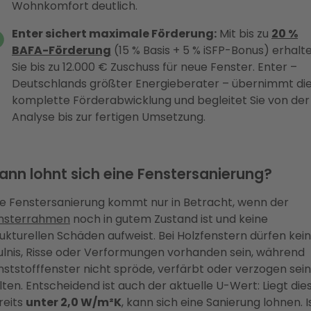
Wohnkomfort deutlich.
Enter sichert maximale Förderung:
Mit bis zu
20 %
BAFA-Förderung
(15 % Basis + 5 % iSFP-Bonus) erhalt
Sie bis zu 12.000 € Zuschuss für neue Fenster. Enter –
Deutschlands größter Energieberater – übernimmt di
komplette Förderabwicklung und begleitet Sie von der
Analyse bis zur fertigen Umsetzung.
nn lohnt sich eine Fenstersanierung?
ne Fenstersanierung kommt nur in Betracht, wenn der
nsterrahmen
noch in gutem Zustand ist und keine
rukturellen Schäden aufweist. Bei Holzfenstern dürfen kei
ulnis, Risse oder Verformungen vorhanden sein, während
nststofffenster nicht spröde, verfärbt oder verzogen sein
lten. Entscheidend ist auch der aktuelle U-Wert: Liegt die
reits
unter 2,0 W/m²K
, kann sich eine Sanierung lohnen. I