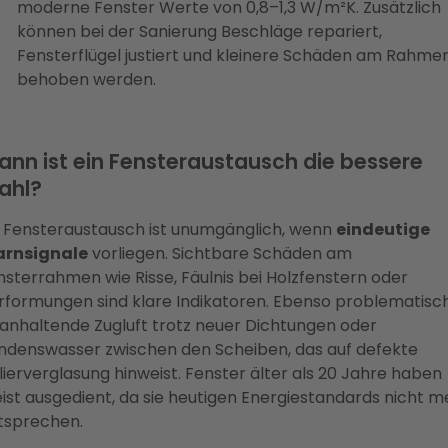
moderne Fenster Werte von 0,8–1,3 W/m²K. Zusätzlich
können bei der Sanierung Beschläge repariert,
Fensterflügel justiert und kleinere Schäden am Rahme
behoben werden.
nn ist ein Fensteraustausch die bessere
ahl?
n Fensteraustausch ist unumgänglich, wenn
eindeutige
rnsignale
vorliegen. Sichtbare Schäden am
nsterrahmen wie Risse, Fäulnis bei Holzfenstern oder
rformungen sind klare Indikatoren. Ebenso problematisc
t anhaltende Zugluft trotz neuer Dichtungen oder
ndenswasser zwischen den Scheiben, das auf defekte
olierverglasung hinweist. Fenster älter als 20 Jahre haben
ist ausgedient, da sie heutigen Energiestandards nicht m
tsprechen.