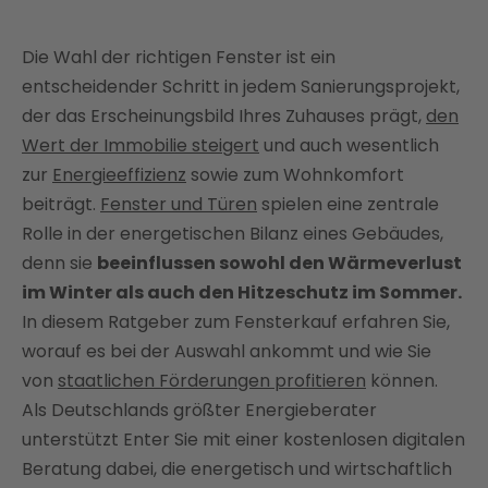
Verglasung und Co.: Energieeffizienz und
Schallschutz verbessern
Die Wahl der richtigen Fenster ist ein
‍Widerstandsklassen als Faktor beim Kauf von
entscheidender Schritt in jedem Sanierungsprojekt,
Fenstern
der das Erscheinungsbild Ihres Zuhauses prägt,
den
Materialauswahl: Von Holz bis Kunststoff
Wert der Immobilie steigert
und auch wesentlich
zur
Energieeffizienz
sowie zum Wohnkomfort
Kurz und knapp: Checkliste für den Fensterkauf
beiträgt.
Fenster und Türen
spielen eine zentrale
Beraten lassen und mit Enter Förderungen für neue
Rolle in der energetischen Bilanz eines Gebäudes,
Fenster sichern
denn sie
beeinflussen sowohl den Wärmeverlust
Energieeffizient sanieren: Fenster kaufen mit Enter
im Winter als auch den Hitzeschutz im Sommer.
FAQ
In diesem Ratgeber zum Fensterkauf erfahren Sie,
worauf es bei der Auswahl ankommt und wie Sie
von
staatlichen Förderungen profitieren
können.
Als Deutschlands größter Energieberater
unterstützt Enter Sie mit einer kostenlosen digitalen
Beratung dabei, die energetisch und wirtschaftlich