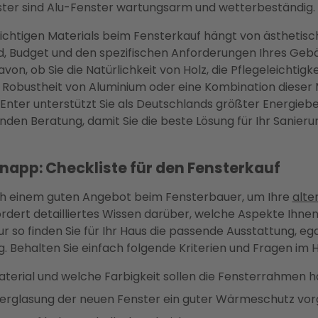
ster sind Alu-Fenster wartungsarm und wetterbeständig.
richtigen Materials beim Fensterkauf hängt von ästhetisc
, Budget und den spezifischen Anforderungen Ihres Geb
on, ob Sie die Natürlichkeit von Holz, die Pflegeleichtigke
e Robustheit von Aluminium oder eine Kombination dieser 
Enter unterstützt Sie als Deutschlands größter Energiebe
den Beratung, damit Sie die beste Lösung für Ihr Sanieru
napp: Checkliste für den Fensterkauf
h einem guten Angebot beim Fensterbauer, um Ihre
alte
ordert detailliertes Wissen darüber, welche Aspekte Ihne
Nur so finden Sie für Ihr Haus die passende Ausstattung, e
. Behalten Sie einfach folgende Kriterien und Fragen im H
terial und welche Farbigkeit sollen die Fensterrahmen 
e Verglasung der neuen Fenster ein guter Wärmeschutz vo