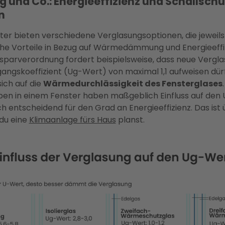
 und Co.: Energieeffizienz und Schallschu
n
er bieten verschiedene Verglasungsoptionen, die jeweils
che Vorteile in Bezug auf Wärmedämmung und Energieeffiz
nsparverordnung fordert beispielsweise, dass neue Vergl
gskoeffizient (Ug-Wert) von maximal 1,1 aufweisen dürf
ich auf die
Wärmedurchlässigkeit des Fensterglases
ben in einem Fenster haben maßgeblich Einfluss auf den
h entscheidend für den Grad an Energieeffizienz. Das ist
 du eine
Klimaanlage fürs Haus
planst.