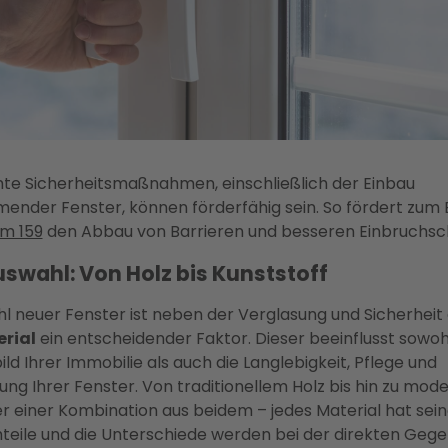
e Sicherheitsmaßnahmen, einschließlich der Einbau
nder Fenster, können förderfähig sein. So fördert zum B
m 159
den Abbau von Barrieren und besseren Einbruchsc
swahl: Von Holz bis Kunststoff
hl neuer Fenster ist neben der Verglasung und Sicherheit
rial
ein entscheidender Faktor. Dieser beeinflusst sowoh
ld Ihrer Immobilie als auch die Langlebigkeit, Pflege und
Ihrer Fenster. Von traditionellem Holz bis hin zu mo
r einer Kombination aus beidem – jedes Material hat sein
teile und die Unterschiede werden bei der direkten Geg