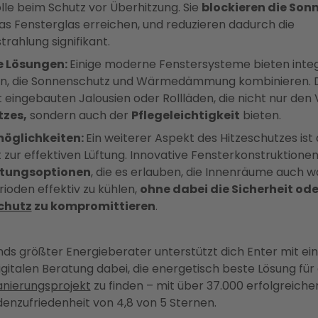
lle beim Schutz vor Überhitzung. Sie
blockieren die Son
as Fensterglas erreichen, und reduzieren dadurch die
rahlung signifikant.
te Lösungen:
Einige moderne Fenstersysteme bieten integ
an, die Sonnenschutz und Wärmedämmung kombinieren. 
 eingebauten Jalousien oder Rollläden, die nicht nur den 
tzes,
sondern auch der
Pflegeleichtigkeit
bieten.
öglichkeiten:
Ein weiterer Aspekt des Hitzeschutzes ist 
 zur effektiven Lüftung. Innovative Fensterkonstruktione
ftungsoptionen
, die es erlauben, die Innenräume auch 
ioden effektiv zu kühlen,
ohne dabei die Sicherheit od
chutz
zu kompromittieren
.
ds größter Energieberater unterstützt dich Enter mit ei
gitalen Beratung dabei, die energetisch beste Lösung für 
Sanierungsprojekt
zu finden – mit über 37.000 erfolgreiche
enzufriedenheit von 4,8 von 5 Sternen.