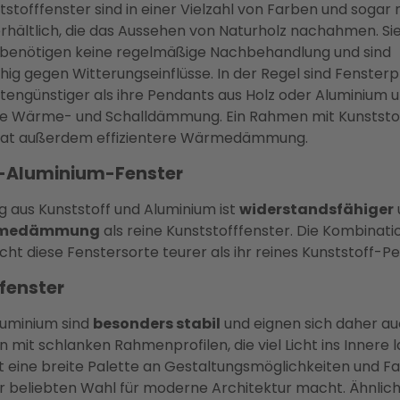
tofffenster sind in einer Vielzahl von Farben und sogar 
rhältlich, die das Aussehen von Naturholz nachahmen. Sie
 benötigen keine regelmäßige Nachbehandlung und sind
ig gegen Witterungseinflüsse. In der Regel sind Fensterpr
tengünstiger als ihre Pendants aus Holz oder Aluminium 
te Wärme- und Schalldämmung. Ein Rahmen mit Kunststo
 hat außerdem effizientere Wärmedämmung.
f-Aluminium-Fenster
g aus Kunststoff und Aluminium ist
widerstandsfähiger
rmedämmung
als reine Kunststofffenster. Die Kombinati
t diese Fenstersorte teurer als ihr reines Kunststoff-P
fenster
luminium sind
besonders stabil
und eignen sich daher au
 mit schlanken Rahmenprofilen, die viel Licht ins Innere 
t eine breite Palette an Gestaltungsmöglichkeiten und F
er beliebten Wahl für moderne Architektur macht. Ähnlich