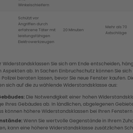
Winkelschleifern
Schützt vor
Angriffen durch
Mehr als 70
erfahrene Täter mit
20 Minuten
Axtschläge
leistungsfähigen
Elektrowerkzeugen
r Widerstandsklassen Sie sich am Ende entscheiden, hän
 Aspekten ab. In Sachen Einbruchschutz können Sie sich
n Polizei beraten lassen, bevor Sie neue Fenster kaufen. D
en sich auf die zu wählende Widerstandsklasse aus:
Gebäudes:
Die Notwendigkeit einer hohen Widerstandskl
ge Ihres Gebäudes ab. In ländlichen, abgelegenen Gebiet
s können höhere Widerstandsklassen bei Ihren Fenstern si
nstände:
Wenn Sie wertvolle Gegenstände in Ihrem Zuh
n, kann eine höhere Widerstandsklasse zusätzlichen Schu