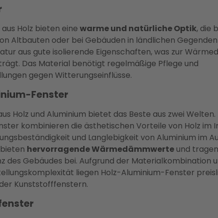
r
 aus Holz bieten eine
warme und natürliche Optik
, die
on Altbauten oder bei Gebäuden in ländlichen Gegenden b
Natur aus gute isolierende Eigenschaften, was zur Wär
rägt. Das Material benötigt regelmäßige Pflege und
ungen gegen Witterungseinflüsse.
inium-Fenster
us Holz und Aluminium bietet das Beste aus zwei Welten.
ster kombinieren die ästhetischen Vorteile von Holz im 
rungsbeständigkeit und Langlebigkeit von Aluminium im A
 bieten
hervorragende Wärmedämmwerte
und tragen
enz des Gebäudes bei. Aufgrund der Materialkombination 
ellungskomplexität liegen Holz-Aluminium-Fenster preisl
der Kunststofffenstern.
fenster