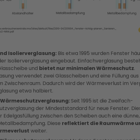
nd Isolierverglasung:
Bis etwa 1995 wurden Fenster häuf
er Isolierverglasung eingebaut. Einfachverglasung besteh
Glasscheibe und
bietet nur minimalen Wärmeschutz
.
lasung verwendet zwei Glasscheiben und eine Füllung aus 
 im Zwischenraum. Dadurch wird der Wärmeverlust im Verg
glasung etwa halbiert.
-Wärmeschutzverglasung:
Seit 1995 ist die Zweifach-
zverglasung der Mindeststandard für neue Fenster. Di
r Edelgasfüllung zwischen den Scheiben auch eine dünne
Metallbedampfung. Diese
reflektiert die Raumwärme u
rmeverlust
weiter.