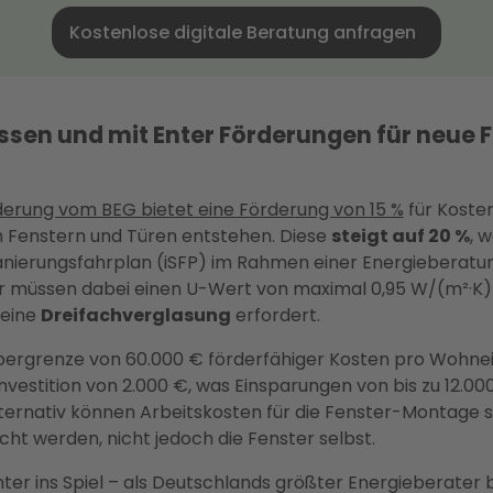
Kostenlose digitale Beratung anfragen
ssen und mit Enter Förderungen für neue 
erung vom BEG bietet eine Förderung von 15 %
für Kosten
 Fenstern und Türen entstehen. Diese
steigt auf 20 %
, 
 Sanierungsfahrplan (iSFP) im Rahmen einer Energieberatu
r müssen dabei einen U-Wert von maximal 0,95 W/(m²·K)
 eine
Dreifachverglasung
erfordert.
Obergrenze von 60.000 € förderfähiger Kosten pro Wohnei
nvestition von 2.000 €, was Einsparungen von bis zu 12.00
lternativ können Arbeitskosten für die Fenster-Montage s
ht werden, nicht jedoch die Fenster selbst.
er ins Spiel – als Deutschlands größter Energieberater b