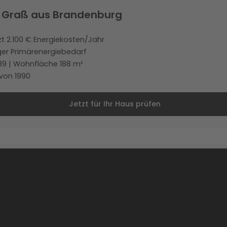
 Graß aus Brandenburg
zt 2.100 € Energiekosten/Jahr
ger Primärenergiebedarf
89 | Wohnfläche 188 m²
von 1990
Jetzt für Ihr Haus prüfen