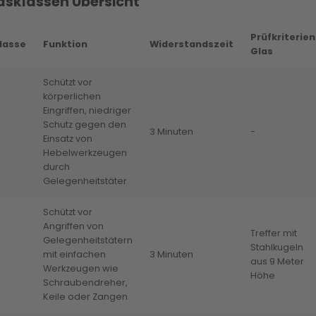
sklassen Übersicht
Prüfkriterien
lasse
Funktion
Widerstandszeit
Glas
Schützt vor
körperlichen
Eingriffen, niedriger
Schutz gegen den
3 Minuten
-
Einsatz von
Hebelwerkzeugen
durch
Gelegenheitstäter
Schützt vor
Angriffen von
Treffer mit
Gelegenheitstätern
Stahlkugeln
mit einfachen
3 Minuten
aus 9 Meter
Werkzeugen wie
Höhe
Schraubendreher,
Keile oder Zangen