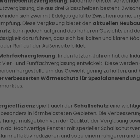
-Wärmeschutzverglasung:
Moderne Fenster verwenden 
zverglasung, die aus drei Glasscheiben besteht. Zwisch
efinden sich zwei mit Edelgas gefüllte Zwischenräume, e
mpfung. Diese Verglasung bietet den
aktuellen Neuba
utz
, kann jedoch aufgrund des höheren Gewichts und de
ässigkeit dazu führen, dass sich bei kalten und klaren Nä
der Reif auf der Außenseite bildet​​.
 Mehrfachverglasung:
In den letzten Jahren hat die Indu
t Vier- und Fünffachverglasung entwickelt. Diese werden
eiben hergestellt, um das Gewicht gering zu halten, und 
er verbesserten Wärmeschutz für Spezialanwendun
marktes​​.
ergieeffizienz
spielt auch der
Schallschutz
eine wichtig
 besonders in lärmbelasteten Gebieten. Die Verbesserun
s hängt maßgeblich von der Qualität der Verglasung so
n ab. Hochwertige Fenster mit spezieller Schallschutzve
ärm effektiv reduzieren und so zu einem ruhigeren un