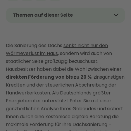
Themen auf dieser Seite
Das Thema kurz und kompakt
Bundesweite Förderprogramme für die
Dachsanierung
Die Sanierung des Dachs
senkt nicht nur den
Welche Förderprogramme können miteinander
Wärmeverlust im Haus
, sondern wird auch von
kombiniert werden?
staatlicher Seite großzügig bezuschusst.
Welche Voraussetzungen müssen für die
Hausbesitzer haben dabei die Wahl zwischen einer
Förderung der Dachsanierung erfüllt sein?
direkten Förderung von bis zu 20 %
, zinsgünstigen
Krediten und der steuerlichen Abschreibung der
Förderung Dachsanierung: Wie läuft die
Antragstellung ab?
Handwerkerkosten. Als Deutschlands größter
Energieberater unterstützt Enter Sie mit einer
Kannst du die Kosten einer Dachsanierung von der
ganzheitlichen Analyse Ihres Gebäudes und sichert
Steuer absetzen?
Ihnen durch eine kostenlose digitale Beratung die
Welche Vorteile bietet eine Dachsanierung?
maximale Förderung für Ihre Dachsanierung –
Dachsanierung mit Enter planen und maximale