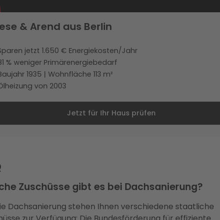
iese & Arend aus Berlin
Sparen jetzt 1.650 € Energiekosten/Jahr
81 % weniger Primärenergiebedarf
Baujahr 1935 | Wohnfläche 113 m²
Ölheizung von 2003
Jetzt für Ihr Haus prüfen
Q
che Zuschüsse gibt es bei Dachsanierung?
die Dachsanierung stehen Ihnen verschiedene staatliche
üsse zur Verfügung: Die Bundesförderung für effiziente