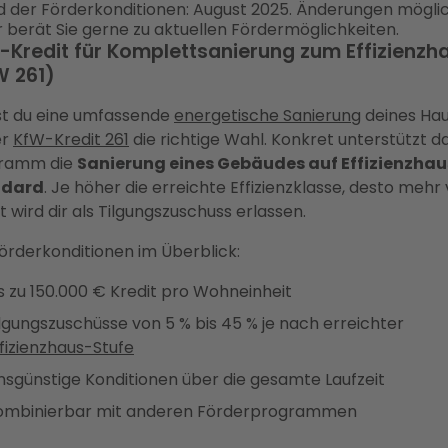
d der Förderkonditionen: August 2025. Änderungen möglic
 berät Sie gerne zu aktuellen Fördermöglichkeiten.
-Kredit für Komplettsanierung zum Effizienzh
W 261)
st du eine umfassende
energetische Sanierung
deines Hau
er
KfW-Kredit 261
die richtige Wahl. Konkret unterstützt d
ramm die
Sanierung eines Gebäudes auf Effizienzhau
ndard
. Je höher die erreichte Effizienzklasse, desto meh
t wird dir als Tilgungszuschuss erlassen.
örderkonditionen im Überblick:
s zu 150.000 € Kredit pro Wohneinheit
lgungszuschüsse von 5 % bis 45 % je nach erreichter
fizienzhaus-Stufe
insgünstige Konditionen über die gesamte Laufzeit
ombinierbar mit anderen Förderprogrammen