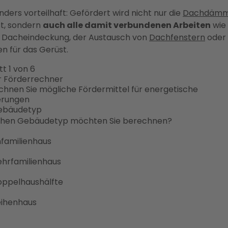
ders vorteilhaft: Gefördert wird nicht nur die
Dachdäm
st, sondern
auch alle damit verbundenen Arbeiten
wie 
 Dacheindeckung, der Austausch von
Dachfenstern
oder
n für das Gerüst.
tt 1 von 6
r Förderrechner
chnen Sie mögliche Fördermittel für energetische
erungen
ebäudetyp
hen Gebäudetyp möchten Sie berechnen?
nfamilienhaus
ehrfamilienhaus
Doppelhaushälfte
eihenhaus