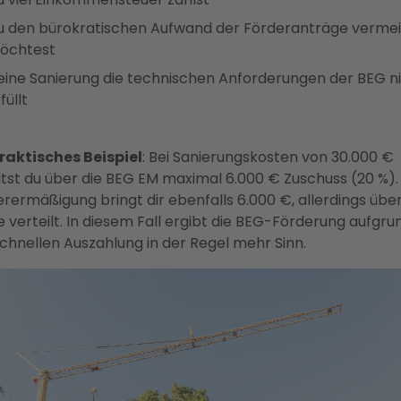
u den bürokratischen Aufwand der Förderanträge verme
öchtest
eine Sanierung die technischen Anforderungen der BEG n
füllt
praktisches Beispiel
: Bei Sanierungskosten von 30.000 €
ltst du über die BEG EM maximal 6.000 € Zuschuss (20 %).
rermäßigung bringt dir ebenfalls 6.000 €, allerdings über
 verteilt. In diesem Fall ergibt die BEG-Förderung aufgru
chnellen Auszahlung in der Regel mehr Sinn.