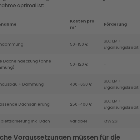
ahme optimal ist:
Kosten pro
ßnahme
Förderung
m²
BEG EM +
chdämmung
50–150 €
Ergänzungskredit
e Dacheindeckung (ohne
50–120 €
-
mung)
BEG EM +
hausbau + Dämmung
400–650 €
Ergänzungskredit
BEG EM +
assende Dachsanierung
250–400 €
Ergänzungskredit
lettsanierung inkl. Dach
variabel
KfW 261
che Voraussetzungen müssen für die