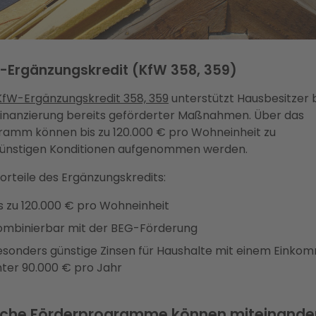
-Ergänzungskredit (KfW 358, 359)
KfW-Ergänzungskredit 358, 359
unterstützt Hausbesitzer 
Finanzierung bereits geförderter Maßnahmen. Über das
ramm können bis zu 120.000 € pro Wohneinheit zu
günstigen Konditionen aufgenommen werden.
orteile des Ergänzungskredits:
s zu 120.000 € pro Wohneinheit
ombinierbar mit der BEG-Förderung
esonders günstige Zinsen für Haushalte mit einem Einko
nter 90.000 € pro Jahr
che Förderprogramme können miteinande