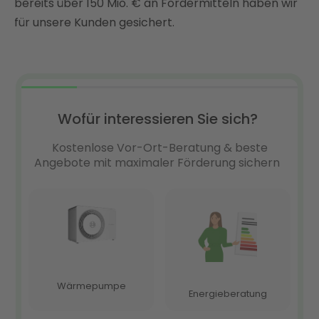
bereits über 150 Mio. € an Fördermitteln haben wir
Förderung sichern
für unsere Kunden gesichert.
FAQ