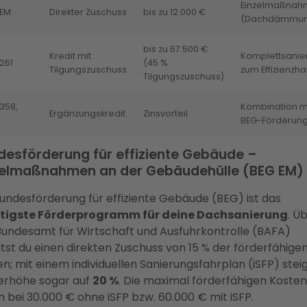
Einzelmaßnah
 EM
Direkter Zuschuss
bis zu 12.000 €
(Dachdämmun
bis zu 67.500 €
Kredit mit
Komplettsanie
261
(45 %
Tilgungszuschuss
zum Effizienzh
Tilgungszuschuss)
358,
Kombination m
Ergänzungskredit
Zinsvorteil
BEG-Förderun
desförderung für effiziente Gebäude –
zelmaßnahmen an der Gebäudehülle (BEG EM)
Bundesförderung für effiziente Gebäude (BEG) ist das
tigste Förderprogramm für deine Dachsanierung
. Ü
Bundesamt für Wirtschaft und Ausfuhrkontrolle (BAFA)
tst du einen direkten Zuschuss von 15 % der förderfähige
n; mit einem individuellen Sanierungsfahrplan (iSFP) steig
erhöhe sogar auf
20 %
. Die maximal förderfähigen Kosten
n bei 30.000 € ohne iSFP bzw. 60.000 € mit iSFP.