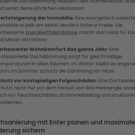
oderne Dachdämmung reduziert den Wärmeverlust dras
d senkt deine jährlichen Heizkosten.
ertsteigerung der Immobilie:
Eine energetisch saniert
mobilie erzielt am Markt deutlich höhere Preise. Die
erbesserte
Energieeffizienzklasse
macht dein Haus für Kä
d Mieter attraktiver.
erbesserter Wohnkomfort das ganze Jahr:
Eine
rofessionelle Dachdämmung sorgt für gleichmäßige
emperaturen in allen Räumen. Im Winter bleibt es ange
arm, im Sommer schützt die Dämmung vor Hitze.
chutz vor kostspieligen Folgeschäden:
Eine Dachsanie
chützt nicht nur vor dem Verlust von Wärmeenergie, son
uch vor Feuchteschäden, Schimmelbildung und strukturel
roblemen.
hsanierung mit Enter planen und maximal
derung sichern