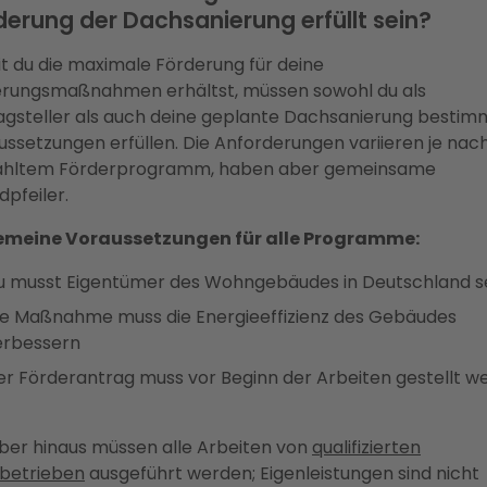
derung der Dachsanierung erfüllt sein?
t du die maximale Förderung für deine
erungsmaßnahmen erhältst, müssen sowohl du als
agsteller als auch deine geplante Dachsanierung bestim
ussetzungen erfüllen. Die Anforderungen variieren je nac
hltem Förderprogramm, haben aber gemeinsame
pfeiler.
emeine Voraussetzungen für alle Programme:
u musst Eigentümer des Wohngebäudes in Deutschland s
ie Maßnahme muss die Energieeffizienz des Gebäudes
erbessern
er Förderantrag muss vor Beginn der Arbeiten gestellt w
ber hinaus müssen alle Arbeiten von
qualifizierten
betrieben
ausgeführt werden; Eigenleistungen sind nicht