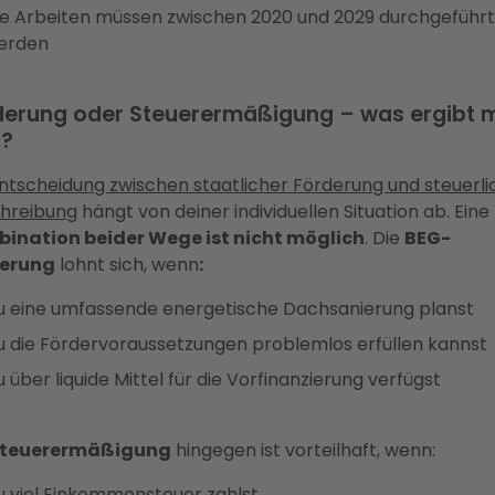
ie Arbeiten müssen zwischen 2020 und 2029 durchgeführt
erden
derung oder Steuerermäßigung – was ergibt 
n?
ntscheidung zwischen staatlicher Förderung und steuerli
hreibung
hängt von deiner individuellen Situation ab. Eine
ination beider Wege ist nicht möglich
. Die
BEG-
erung
lohnt sich, wenn
:
u eine umfassende energetische Dachsanierung planst
u die Fördervoraussetzungen problemlos erfüllen kannst
 über liquide Mittel für die Vorfinanzierung verfügst
teuerermäßigung
hingegen ist vorteilhaft, wenn:
u viel Einkommensteuer zahlst