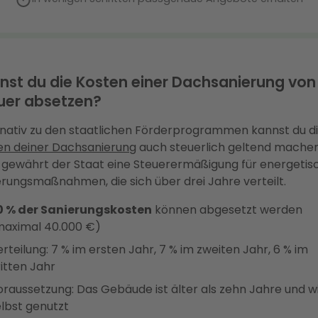
nst du die Kosten einer Dachsanierung von
uer absetzen?
rnativ zu den staatlichen Förderprogrammen kannst du d
en deiner Dachsanierung
auch steuerlich geltend machen.
 gewährt der Staat eine Steuerermäßigung für energetis
erungsmaßnahmen, die sich über drei Jahre verteilt.
0 % der Sanierungskosten
können abgesetzt werden
maximal 40.000 €)
rteilung: 7 % im ersten Jahr, 7 % im zweiten Jahr, 6 % im
itten Jahr
oraussetzung: Das Gebäude ist älter als zehn Jahre und w
elbst genutzt