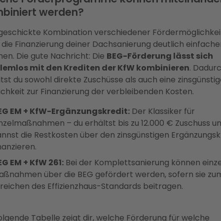
biniert werden?
 geschickte Kombination verschiedener Fördermöglichke
 die Finanzierung deiner Dachsanierung deutlich einfache
en. Die gute Nachricht: Die
BEG-Förderung lässt sich
lemlos mit den Krediten der KfW kombinieren
. Dadur
tst du sowohl direkte Zuschüsse als auch eine zinsgünsti
ichkeit zur Finanzierung der verbleibenden Kosten.
EG EM + KfW-Ergänzungskredit:
Der Klassiker für
inzelmaßnahmen – du erhältst bis zu 12.000 € Zuschuss u
annst die Restkosten über den zinsgünstigen Ergänzungsk
nanzieren.
EG EM + KfW 261:
Bei der Komplettsanierung können einz
aßnahmen über die BEG gefördert werden, sofern sie zu
rreichen des Effizienzhaus-Standards beitragen.
olgende Tabelle zeigt dir, welche Förderung für welche