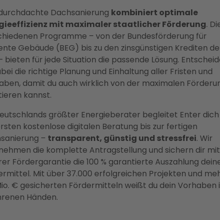
 durchdachte Dachsanierung
kombiniert optimale
gieeffizienz mit maximaler staatlicher Förderung
. Di
chiedenen Programme – von der Bundesförderung für
iente Gebäude (BEG) bis zu den zinsgünstigen Krediten de
 bieten für jede Situation die passende Lösung. Entschei
abei die richtige Planung und Einhaltung aller Fristen und
aben, damit du auch wirklich von der maximalen Förderu
tieren kannst.
Deutschlands größter Energieberater begleitet Enter dich
rsten kostenlose digitalen Beratung bis zur fertigen
sanierung –
transparent, günstig und stressfrei
. Wir
nehmen die komplette Antragstellung und sichern dir mit
rer Fördergarantie die 100 % garantierte Auszahlung dein
rmittel. Mit über 37.000 erfolgreichen Projekten und meh
Mio. € gesicherten Fördermitteln weißt du dein Vorhaben 
hrenen Händen.