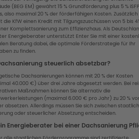
ude (BEG EM) gewährt 15 % Grundförderung plus 5 % iSF
, also maximal 20 % der förderfähigen Kosten. Zusätzlich
t die KfW einen Kredit mit Tilgungszuschüssen von 5 bis 4
einer Komplettsanierung zum Effizienzhaus. Als Deutschla
er Energieberater unterstützt Enter Sie mit einer kosten
alen Beratung dabei, die optimale Förderstrategie für Ihr
aben zu finden.
 Dachsanierung steuerlich absetzbar?
getische Dachsanierungen können mit 20 % der Kosten
imal 40.000 €) über drei Jahre abgesetzt werden. Bei rei
rativen Maßnahmen können Sie alternativ die
werkerleistungen (maximal 6.000 € pro Jahr) zu 20 % vo
r absetzen. Allerdings müssen Sie sich zwischen staatlic
erung oder steuerlicher Absetzung entscheiden.
ein Energieberater bei einer Dachsanierung Pfl
ür alle staatlichen Förderprogramme sind zertifizierte