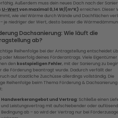
erfähig. Außerdem muss dein neues Dach nach der Sanie
n
U-Wert
von maximal 0,14 W/(m²K)
erreichen. Dieser 
immt, wie viel Wärme durch Wände und Dachflächen ver
 – je niedriger der Wert, desto besser die Wärmedämmun
derung Dachsanierung: Wie läuft die
ragstellung ab?
ichtige Reihenfolge bei der Antragstellung entscheidet ü
g oder Misserfolg deines Förderantrags. Viele Eigentümer
hen den
kostspieligen Fehler
, mit der Sanierung zu begi
r die Förderung beantragt wurde. Dadurch verfällt der
uch auf staatliche Zuschüsse allerdings vollständig. Die
tige Reihenfolge beim Thema Förderung & Dachsanierung
t:
Handwerkerangebot und Vertrag
: Schließe einen Lief
und Leistungsvertrag mit aufschiebender oder auflösen
Bedingung ab – so wird der Vertrag nur bei Förderzusag