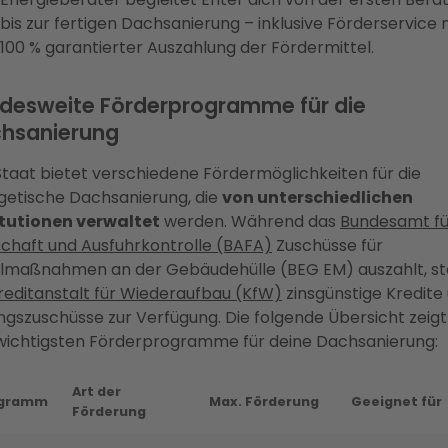
bis zur fertigen Dachsanierung – inklusive Förderservice 
100 % garantierter Auszahlung der Fördermittel.
desweite Förderprogramme für die
hsanierung
Staat bietet verschiedene Fördermöglichkeiten für die
getische Dachsanierung, die
von unterschiedlichen
itutionen verwaltet
werden. Während das
Bundesamt fü
schaft und Ausfuhrkontrolle (BAFA)
Zuschüsse für
elmaßnahmen an der Gebäudehülle (BEG EM) auszahlt, ste
reditanstalt für Wiederaufbau (KfW)
zinsgünstige Kredite
ngszuschüsse zur Verfügung. Die folgende Übersicht zeigt
 wichtigsten Förderprogramme für deine Dachsanierung:
Art der
ogramm
Max. Förderung
Geeignet für
Förderung