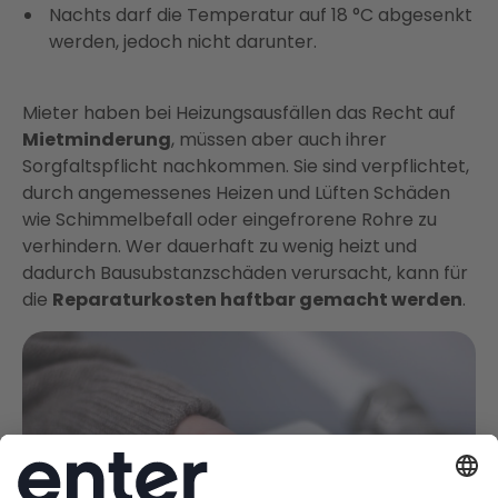
Nachts darf die Temperatur auf 18 °C abgesenkt
werden, jedoch nicht darunter.
Mieter haben bei Heizungsausfällen das Recht auf
Mietminderung
, müssen aber auch ihrer
Sorgfaltspflicht nachkommen. Sie sind verpflichtet,
durch angemessenes Heizen und Lüften Schäden
wie Schimmelbefall oder eingefrorene Rohre zu
verhindern. Wer dauerhaft zu wenig heizt und
dadurch Bausubstanzschäden verursacht, kann für
die
Reparaturkosten haftbar gemacht werden
.