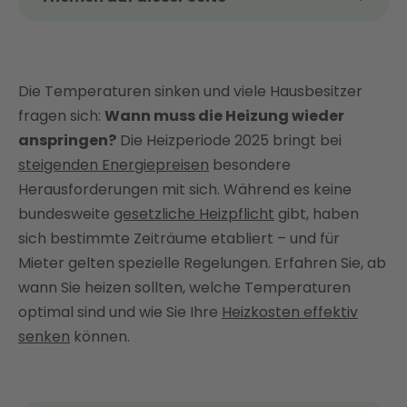
Das Wichtigste zur Heizperiode im Überblick
Wann beginnt die Heizperiode?
Die Temperaturen sinken und viele Hausbesitzer
Heizen nach Außentemperaturen
fragen sich:
Wann muss die Heizung wieder
Die optimale Raumtemperatur
anspringen?
Die Heizperiode 2025 bringt bei
Heizpflicht: Ist die Heizperiode gesetzlich geregelt?
steigenden Energiepreisen
besondere
Heizperiode im Jahr 2025
Herausforderungen mit sich. Während es keine
Wie teuer ist das Heizen in diesem Jahr?
bundesweite
gesetzliche Heizpflicht
gibt, haben
Energiespartipps von Enter
sich bestimmte Zeiträume etabliert – und für
Mieter gelten spezielle Regelungen. Erfahren Sie, ab
Heizperiode: Das müssen Vermieter und Mieter
wann Sie heizen sollten, welche Temperaturen
beachten
optimal sind und wie Sie Ihre
Heizkosten effektiv
Fazit: Jetzt Heizkosten senken mit Enter
senken
können.
FAQ