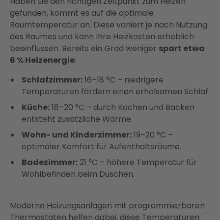
Haben Sie den richtigen Zeitpunkt zum Heizen
gefunden, kommt es auf die optimale
Raumtemperatur an. Diese variiert je nach Nutzung
des Raumes und kann Ihre
Heizkosten
erheblich
beeinflussen. Bereits ein Grad weniger
spart etwa
6 % Heizenergie
:
Schlafzimmer:
16–18 °C – niedrigere
Temperaturen fördern einen erholsamen Schlaf.
Küche:
18–20 °C – durch Kochen und Backen
entsteht zusätzliche Wärme.
Wohn- und Kinderzimmer:
19–20 °C –
optimaler Komfort für Aufenthaltsräume.
Badezimmer:
21 °C – höhere Temperatur für
Wohlbefinden beim Duschen.
Moderne Heizungsanlagen
mit
programmierbaren
Thermostaten
helfen dabei, diese Temperaturen