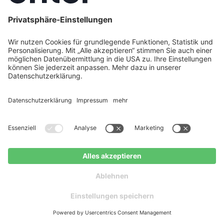
Finden Sie mit unserem
Heizkostenrechner heraus, wie viel Sie
sparen können!
Hohe Heizkosten belasten Haushalte und Vermieter
gleichermaßen. Mit dem Enter-Heizkostenrechner
können Sie schnell und kostenlos ermitteln, wie viel
Sie durch moderne Heiztechnik und energetische
Sanierungen sparen können. Der Rechner
berücksichtigt Ihren aktuellen Energieverbrauch,
Kostenlose Beratung
Kostenloser Ratgeber
die Gebäudedaten und mögliche Förderungen, um