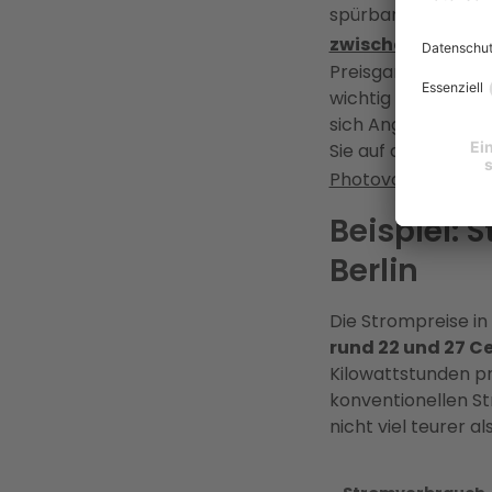
spürbar senken. Ne
zwischen 27 und 
Preisgarantie profi
wichtig ein regelm
sich Angebote je n
Sie auf der Suche
Photovoltaik
langfr
Beispiel:
Berlin
Die Strompreise in
rund 22 und 27 C
Kilowattstunden pr
konventionellen S
nicht viel teurer a