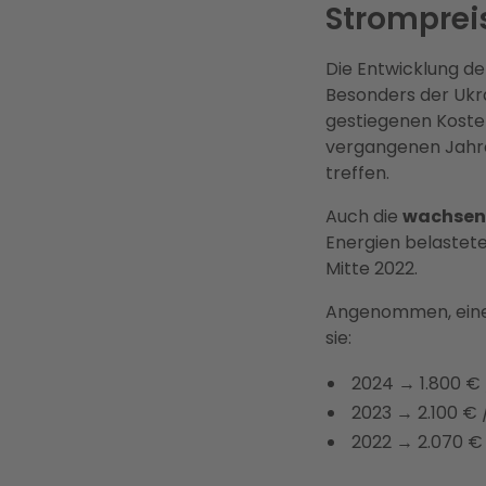
Stromprei
Die Entwicklung d
Besonders der Ukra
gestiegenen Kosten
vergangenen Jahre 
treffen.
Auch die
wachsend
Energien belastete
Mitte 2022.
Angenommen, eine 
sie:
2024 → 1.800 € 
2023 → 2.100 € 
2022 → 2.070 € 