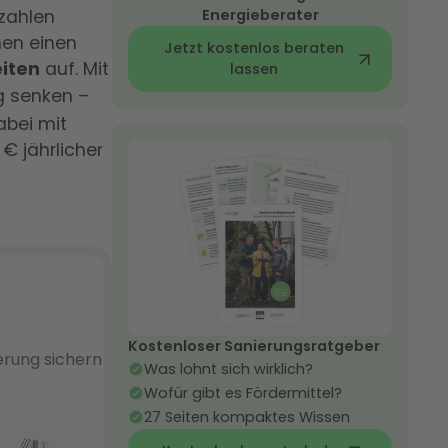
 zahlen
Energieberater
nen einen
Jetzt kostenlos beraten
iten
auf. Mit
lassen
g senken –
abei mit
€ jährlicher
Kostenloser Sanierungsratgeber
Was lohnt sich wirklich?
Wofür gibt es Fördermittel?
27 Seiten kompaktes Wissen