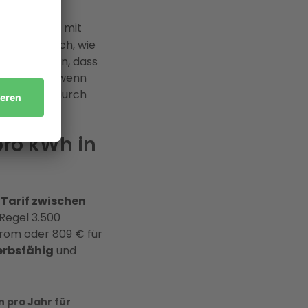
ell
Tarife
von Tarifen mit
ier zeigt sich, wie
mer beachten, dass
 Besonders, wenn
können Sie durch
pro kWh in
 Tarif zwischen
Regel 3.500
trom oder 809 € für
erbsfähig
und
 pro Jahr für