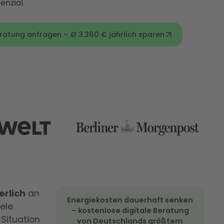
enzial.
eratung anfragen – Ø 3.360 € jährlich sparen
erlich
an
Energiekosten dauerhaft senken
ele
– kostenlose digitale Beratung
Situation
von Deutschlands größtem