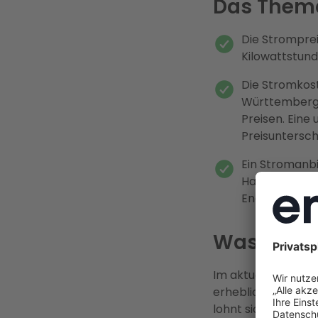
Das Them
Die Stromprei
Kilowattstund
Die Stromkost
Württemberg b
Preisen. Eine
Preisuntersch
Ein Stromanbi
Haushalte du
Energiekosten
Was kostet
Im aktuellen Stromv
erheblich. Im Durc
lohnt sich definit