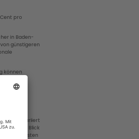
 Cent pro
cher in Baden-
 von günstigeren
onale
ig können
e ihre
l?
ttstunde variiert
n genauerer Blick
die Stromkosten