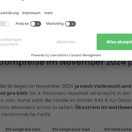
ukunden finden bei alternativen Energieversorgern aktu
32 Cent pro Kilowattstunde
. Neukunden können zudem 
tieren, die sie vor zukünftigen Preiserhöhungen schützen. H
äßiger Strompreisvergleich ist. Allerdings müssen Sie im
ach Anbieter sowie regional und saisonal unterscheiden.
 nach
alternativer, natürlicher Stromgewinnung
sind, 
istig Ihre Stromkosten senken.
 Strompreise im November 2024 
 Berlin liegen im November 2024
je nach Verbrauch und
ent pro kWh
. Ein 4-Personen-Haushalt verbraucht in der 
o Jahr. Somit zahlt die Familie im Schnitt 845 € für Ökos
trom. Besonders schön zu sehen:
Ökostrom ist wettbew
ls herkömmliche Tarife.
Strompreis von
Strompreise von
Stromkosten