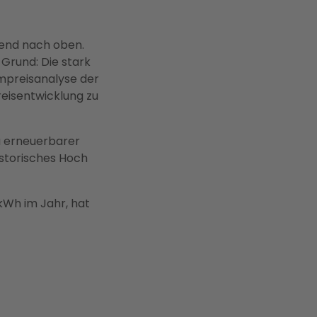
rend nach oben.
 Grund: Die stark
ompreisanalyse der
reisentwicklung zu
 erneuerbarer
istorisches Hoch
kWh im Jahr, hat