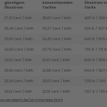
günstigem
konventionellen
Ökostrom vs
Ökostrom
Tarifen
Tarife
27,01 Cent / kWh
26,63 Cent / kWh
405 € / 399 
26,46 Cent / kWh
25,37 Cent / kWh
529 € / 507 
25,61 Cent / kWh
24,20 Cent / kWh
640 € / 605 
24,50 Cent / kWh
23,75 Cent / kWh
735 € / 713 €
24,12 Cent / kWh
23,10 Cent / kWh
845 € / 809 
23,60 Cent / kWh
22,68 Cent / kWh
944 € / 907 
23,34 Cent / kWh
22,51 Cent / kWh
1.051 € / 1.013
23,14 Cent / kWh
22,19 Cent / kWh
1.157 € / 1.115
ww.vergleich.de/strompreise.html