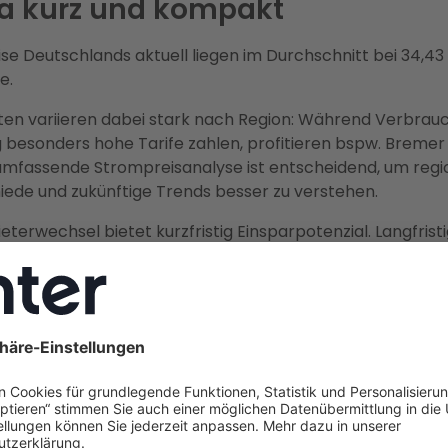
a kurz und kompakt
se Deutschlands aktuell liegen im Durchschnitt bei 34,43
e.
en variieren dabei stark nach Region: Während Verbrau
esonders hohe Tarife zahlen, profitieren bspw. Bremer
 umfassende Strompreisanalyse ist entscheidend, um regi
iede und zukünftige Trends besser zu verstehen.
eterwechsel bietet kurzfristig Einsparpotenzial. Langfrist
rch energetische Sanierung und moderne Heizungssystem
 deutlich reduzieren.
 1 Kilowattstunde Strom aktuel
ergleich stellt man schnell fest: Der Preis für eine Kilowa
hschnitt zahlen wir
Ende 2024 zwar 34,43 Cent
, doch ei
iv. Denn wer einen Stromanbieterwechsel vornimmt, kann 