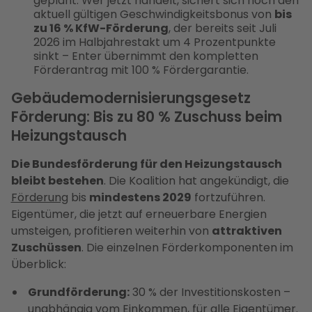
geplant. Wer jetzt handelt, sichert sich noch den
aktuell gültigen Geschwindigkeitsbonus von
bis
zu 16 % KfW-Förderung
, der bereits seit Juli
2026 im Halbjahrestakt um 4 Prozentpunkte
sinkt – Enter übernimmt den kompletten
Förderantrag mit 100 % Fördergarantie.
Gebäudemodernisierungsgesetz
Förderung: Bis zu 80 % Zuschuss beim
Heizungstausch
Die Bundesförderung für den Heizungstausch
bleibt bestehen
. Die Koalition hat angekündigt, die
Förderung
bis
mindestens 2029
fortzuführen.
Eigentümer, die jetzt auf erneuerbare Energien
umsteigen, profitieren weiterhin von
attraktiven
Zuschüssen
. Die einzelnen Förderkomponenten im
Überblick:
Grundförderung:
30 % der Investitionskosten –
unabhängig vom Einkommen, für alle Eigentümer.