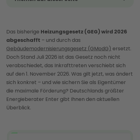
Das Thema kurz und kompakt
Was ist das Gebäudemodernisierungsgesetz
(GModG) – und warum ersetzt es das
Das bisherige
Heizungsgesetz (GEG) wird 2026
Heizungsgesetz?
abgeschafft
– und durch das
Aktueller Stand des Gesetzgebungsverfahrens
Gebäudemodernisierungsgesetz (GModG)
ersetzt.
Die wichtigsten Eckpunkte des
Doch Stand Juli 2026 ist das Gesetz noch nicht
Gebäudemodernisierungsgesetzes im Überblick
verabschiedet, das Inkrafttreten verschiebt sich
auf den 1. November 2026. Was gilt jetzt, was ändert
Was bedeutet das GModG konkret für
Hausbesitzer?
sich konkret – und wie sichern Sie als Eigentümer
die maximale Förderung? Deutschlands größter
Gebäudemodernisierungsgesetz Förderung: Bis zu
Energieberater Enter gibt Ihnen den aktuellen
80 % Zuschuss beim Heizungstausch
Überblick.
Mieterschutz: Was Vermieter und Mieter wissen
müssen
Fazit: Mehr Freiheit beim Heizen – jetzt mit Enter die
beste Entscheidung treffen