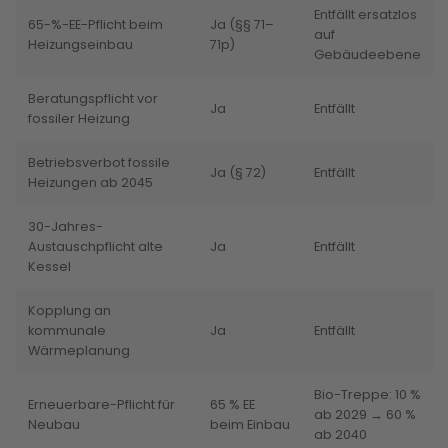
Entfällt ersatzlos
65-%-EE-Pflicht beim
Ja (§§ 71–
auf
Heizungseinbau
71p)
Gebäudeebene
Beratungspflicht vor
Ja
Entfällt
fossiler Heizung
Betriebsverbot fossile
Ja (§ 72)
Entfällt
Heizungen ab 2045
30-Jahres-
Austauschpflicht alte
Ja
Entfällt
Kessel
Kopplung an
kommunale
Ja
Entfällt
Wärmeplanung
Bio-Treppe: 10 %
Erneuerbare-Pflicht für
65 % EE
ab 2029 → 60 %
Neubau
beim Einbau
ab 2040