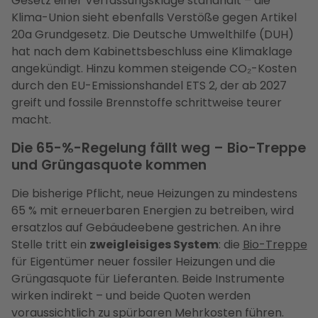
Gesetz einer Verfassungsklage standhält – die
Klima-Union sieht ebenfalls Verstöße gegen Artikel
20a Grundgesetz. Die Deutsche Umwelthilfe (DUH)
hat nach dem Kabinettsbeschluss eine Klimaklage
angekündigt. Hinzu kommen steigende CO₂-Kosten
durch den EU-Emissionshandel ETS 2, der ab 2027
greift und fossile Brennstoffe schrittweise teurer
macht.
Die 65-%-Regelung fällt weg – Bio-Treppe
und Grüngasquote kommen
Die bisherige Pflicht, neue Heizungen zu mindestens
65 % mit erneuerbaren Energien zu betreiben, wird
ersatzlos auf Gebäudeebene gestrichen. An ihre
Stelle tritt ein
zweigleisiges System
: die
Bio-Treppe
für Eigentümer neuer fossiler Heizungen und die
Grüngasquote für Lieferanten. Beide Instrumente
wirken indirekt – und beide Quoten werden
voraussichtlich zu spürbaren Mehrkosten führen.