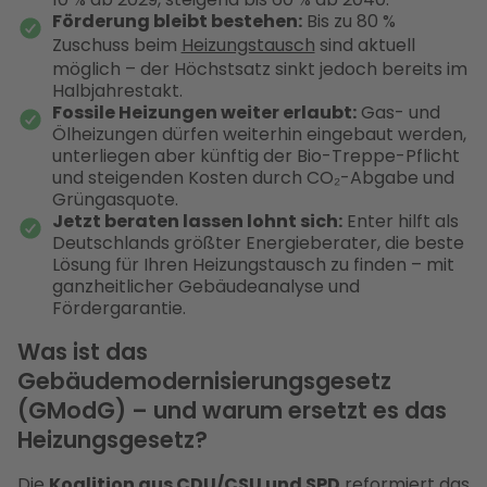
Förderung bleibt bestehen:
Bis zu 80 %
Zuschuss beim
Heizungstausch
sind aktuell
möglich – der Höchstsatz sinkt jedoch bereits im
Halbjahrestakt.
Fossile Heizungen weiter erlaubt:
Gas- und
Ölheizungen dürfen weiterhin eingebaut werden,
unterliegen aber künftig der Bio-Treppe-Pflicht
und steigenden Kosten durch CO₂-Abgabe und
Grüngasquote.
Jetzt beraten lassen lohnt sich:
Enter hilft als
Deutschlands größter Energieberater, die beste
Lösung für Ihren Heizungstausch zu finden – mit
ganzheitlicher Gebäudeanalyse und
Fördergarantie.
Was ist das
Gebäudemodernisierungsgesetz
(GModG) – und warum ersetzt es das
Heizungsgesetz?
Die
Koalition aus CDU/CSU und SPD
reformiert das