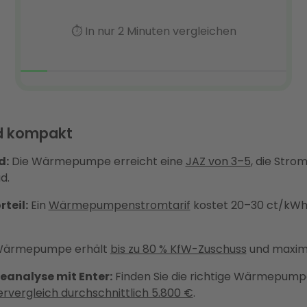
d kompakt
d:
Die Wärmepumpe erreicht eine
JAZ von 3–5
, die Stro
d.
teil:
Ein
Wärmepumpenstromtarif
kostet 20–30 ct/kWh 
 Wärmepumpe erhält
bis zu 80 % KfW-Zuschuss
und maxima
analyse mit Enter:
Finden Sie die richtige Wärmepumpe
rvergleich durchschnittlich 5.800 €
.