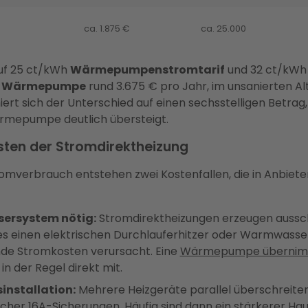
ca. 1.875 €
ca. 25.000
auf 25 ct/kWh
Wärmepumpenstromtarif
und 32 ct/kWh 
e
Wärmepumpe
rund 3.675 € pro Jahr, im unsanierten Al
rt sich der Unterschied auf einen sechsstelligen Betrag,
ärmepumpe deutlich übersteigt.
sten der Stromdirektheizung
mverbrauch entstehen zwei Kostenfallen, die in Anbiete
ersystem nötig:
Stromdirektheizungen erzeugen aussc
 einen elektrischen Durchlauferhitzer oder Warmwasser
ende Stromkosten verursacht. Eine
Wärmepumpe übernim
in der Regel direkt mit.
installation:
Mehrere Heizgeräte parallel überschreiten
cher 16A-Sicherungen. Häufig sind dann ein stärkerer Ha