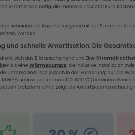
iche Stromkreise nötig, die mehrere Tausend Euro kosten
den scheinbaren Anschaffungsvorteil der Stromdirektheiz
erechnet werden.
ng und schnelle Amortisation: Die Gesamtk
 dreht sich das Bild anscheinend um: Eine
Stromdirekthe
iger als eine
Wärmepumpe
,
die inklusive Installation zw
de Unterschied liegt jedoch in der Förderung: Nur die W
0 % KfW-Zuschuss und maximal 22.400 € (bei einem Haush
stition trotzdem lohnt, zeigt die
Amortisationsrechnung
i