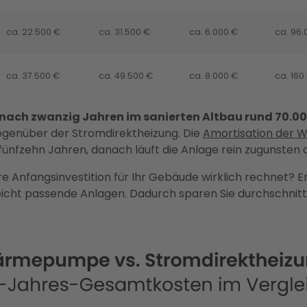
ca. 22.500 €
ca. 31.500 €
ca. 6.000 €
ca. 96.
ca. 37.500 €
ca. 49.500 €
ca. 8.000 €
ca. 160
ch zwanzig Jahren im sanierten Altbau rund 70.00
genüber der Stromdirektheizung. Die
Amortisation der
fünfzehn Jahren, danach läuft die Anlage rein zugunsten
re Anfangsinvestition für Ihr Gebäude wirklich rechnet? En
cht passende Anlagen. Dadurch sparen Sie durchschnittl