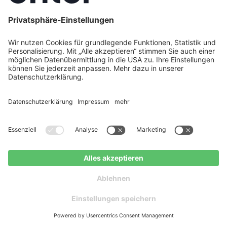
7. August 2026
Wärmepumpe als Kostenfalle: Diese 7
Fehler sollten Sie 2026 unbedingt
vermeiden
Eine falsche Dimensionierung oder ein ungeeignetes
Gebäude können die Wärmepumpe zur Kostenfalle
machen. Erfahren Sie, welche Fehler Sie vermeiden
sollten und wie Enter als Deutschlands größter
Energieberater Sie vor versteckten Kosten schützt.
Jetzt Weiterlesen
baupal GmbH
Schlesische Straße 26
Wärmepumpen-Angebot
Kostenloser
10997 Berlin
erhalten
Ratgeber
Deutschland