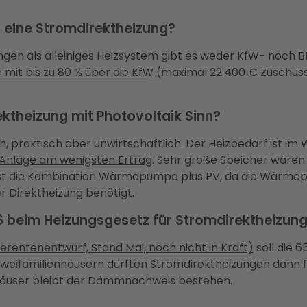
r eine Stromdirektheizung?
ungen als alleiniges Heizsystem gibt es weder KfW- noch
t bis zu 80 % über die KfW
(maximal 22.400 € Zuschus
ktheizung mit Photovoltaik Sinn?
h, praktisch aber unwirtschaftlich. Der Heizbedarf ist im
Anlage am wenigsten Ertrag
. Sehr große Speicher wären 
ist die Kombination Wärmepumpe plus PV, da die Wärmepu
er Direktheizung benötigt.
6 beim Heizungsgesetz für Stromdirektheizun
rentenentwurf, Stand Mai, noch nicht in Kraft)
soll die 
Zweifamilienhäusern dürften Stromdirektheizungen dann fr
häuser bleibt der Dämmnachweis bestehen.