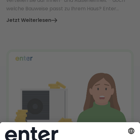
verteilen sie auf Innen- und Außeneinheit – doch
welche Bauweise passt zu Ihrem Haus? Enter
vergleicht beide Systeme und zeigt, worauf es bei
Jetzt Weiterlesen
Installation, Kosten und Förderung wirklich
ankommt.