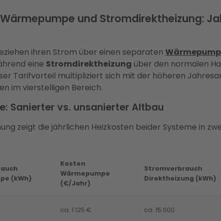
 Wärmepumpe und Stromdirektheizung: Ja
iehen ihren Strom über einen separaten
Wärmepumpe
während eine
Stromdirektheizung
über den normalen Hau
er Tarifvorteil multipliziert sich mit der höheren Jahresa
n im vierstelligen Bereich.
: Sanierter vs. unsanierter Altbau
ung zeigt die jährlichen Heizkosten beider Systeme in zw
Kosten
rauch
Stromverbrauch
Wärmepumpe
e (kWh)
Direktheizung (kWh)
(€/Jahr)
ca. 1.125 €
ca. 15.000