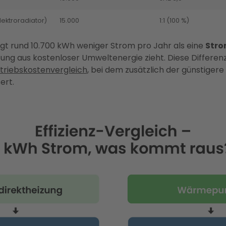
lektroradiator)
15.000
1:1 (100 %)
gt rund 10.700 kWh weniger Strom pro Jahr als eine
Stro
stung aus kostenloser Umweltenergie zieht. Diese Differe
triebskostenvergleich
, bei dem zusätzlich der günstig
ert.