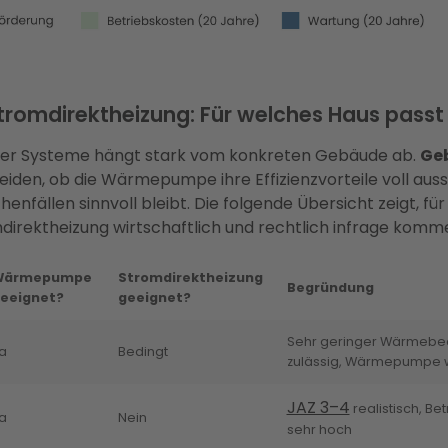
omdirektheizung: Für welches Haus passt
eider Systeme hängt stark vom konkreten Gebäude ab.
Ge
iden, ob die Wärmepumpe ihre Effizienzvorteile voll auss
henfällen sinnvoll bleibt. Die folgende Übersicht zeigt, 
ektheizung wirtschaftlich und rechtlich infrage komm
Wärmepumpe
Stromdirektheizung
Begründung
eeignet?
geeignet?
Sehr geringer Wärmebeda
a
Bedingt
zulässig, Wärmepumpe wi
JAZ 3–4
realistisch, Be
a
Nein
sehr hoch