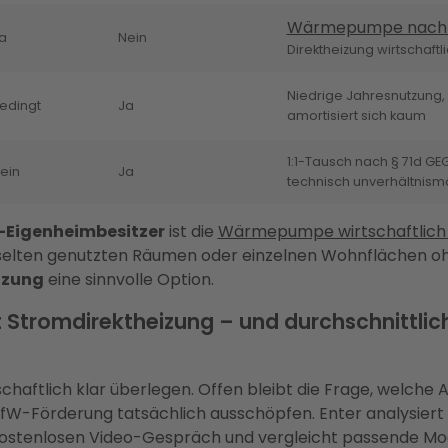
Wärmepumpe nach § 
a
Nein
Direktheizung wirtschaftl
Niedrige Jahresnutzung,
edingt
Ja
amortisiert sich kaum
1:1-Tausch nach § 71d 
ein
Ja
technisch unverhältnism
-Eigenheimbesitzer
ist die
Wärmepumpe wirtschaftlich 
 selten genutzten Räumen oder einzelnen Wohnflächen o
izung
eine sinnvolle Option.
tromdirektheizung – und durchschnittlich
haftlich klar überlegen. Offen bleibt die Frage, welche 
KfW-Förderung tatsächlich ausschöpfen. Enter analysiert
stenlosen Video-Gespräch und vergleicht passende Mod