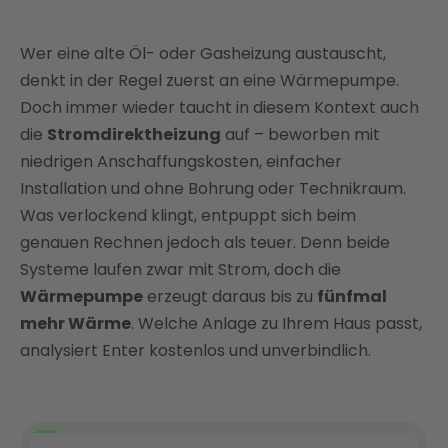
Effizienz von Wärmepumpe und
Stromdirektheizung: JAZ vs. 1:1-Wirkungsgrad
Wer eine alte Öl- oder Gasheizung austauscht,
Betriebskosten von Wärmepumpe und
denkt in der Regel zuerst an eine Wärmepumpe.
Stromdirektheizung: Jahresheizkosten im direkten
Doch immer wieder taucht in diesem Kontext auch
Vergleich
die
Stromdirektheizung
auf – beworben mit
Bis zu 80 % Förderung und schnelle Amortisation:
niedrigen Anschaffungskosten, einfacher
Die Gesamtkosten im Vergleich
Installation und ohne Bohrung oder Technikraum.
Wärmepumpe vs. Stromdirektheizung: Für welches
Was verlockend klingt, entpuppt sich beim
Haus passt was?
genauen Rechnen jedoch als teuer. Denn beide
Systeme laufen zwar mit Strom, doch die
Wärmepumpe statt Stromdirektheizung – und
durchschnittlich 5.800 € sparen mit Enter
Wärmepumpe
erzeugt daraus bis zu
fünfmal
mehr Wärme
. Welche Anlage zu Ihrem Haus passt,
FAQ
analysiert Enter kostenlos und unverbindlich.