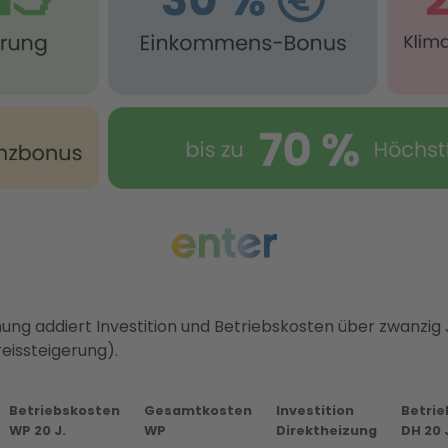
ung addiert Investition und Betriebskosten über zwanzig 
eissteigerung).
Betriebskosten
Gesamtkosten
Investition
Betri
WP 20 J.
WP
Direktheizung
DH 20 