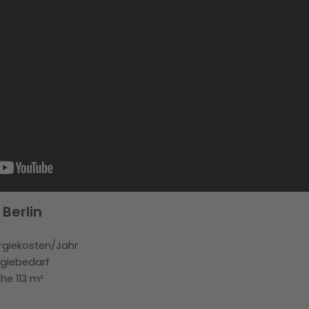
Berlin
ergiekosten/Jahr
rgiebedarf
he 113 m²