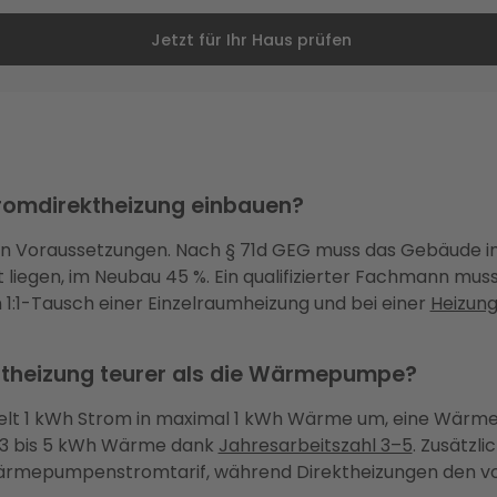
Jetzt für Ihr Haus prüfen
tromdirektheizung einbauen?
gen Voraussetzungen. Nach § 71d GEG muss das Gebäude 
liegen, im Neubau 45 %. Ein qualifizierter Fachmann mus
1:1-Tausch einer Einzelraumheizung und bei einer
Heizung
rotheizung teurer als die Wärmepumpe?
delt 1 kWh Strom in maximal 1 kWh Wärme um, eine Wär
 3 bis 5 kWh Wärme dank
Jahresarbeitszahl 3–5
. Zusätzl
ärmepumpenstromtarif, während Direktheizungen den vo