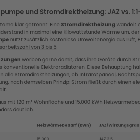
epumpe und Stromdirektheizung: JAZ vs. 1:
steme klar getrennt: Eine
Stromdirektheizung
wandelt e
iderstand in maximal eine Kilowattstunde Wärme um, der 
mpe
nutzt zusätzlich kostenlose Umweltenergie aus Luft,
arbeitszahl von 3 bis 5
.
eizungen
werben gerne damit, dass ihre Geräte durch S
s konventionelle Elektroradiatoren. Diese Behauptung häl
ten alle Stromdirektheizungen, ob Infrarotpaneel, Nachts
ng, nach demselben Prinzip: Strom fließt durch einen el
lt.
haus mit 120 m² Wohnfläche und 15.000 kWh Heizwärmebed
ders deutlich.
Heizwärmebedarf (kWh)
JAZ/Wirkungsgrad
15.000
JAZ 3,5