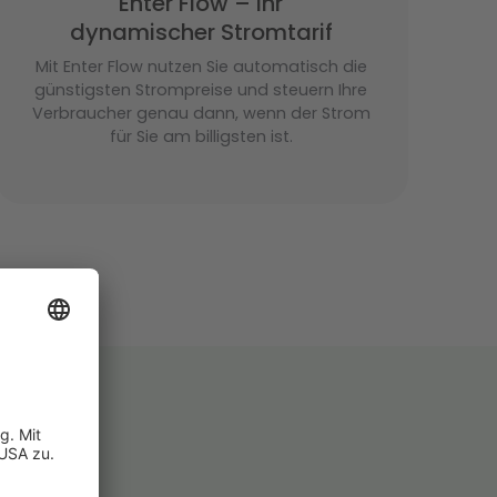
Enter Flow – Ihr
dynamischer Stromtarif
Mit Enter Flow nutzen Sie automatisch die
günstigsten Strompreise und steuern Ihre
Verbraucher genau dann, wenn der Strom
für Sie am billigsten ist.