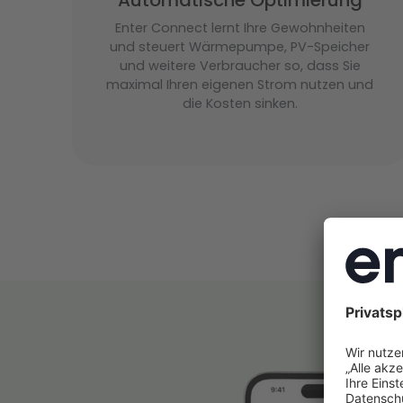
Enter Connect lernt Ihre Gewohnheiten
und steuert Wärmepumpe, PV-Speicher
und weitere Verbraucher so, dass Sie
maximal Ihren eigenen Strom nutzen und
die Kosten sinken.