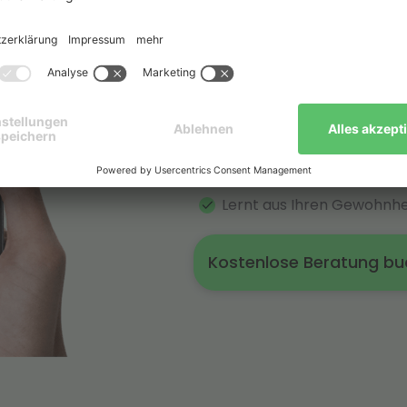
Ihre Vorteil
Connect auf
Perfekt abgestimmt auf I
Kein Aufwand – Mehr Effi
Lernt aus Ihren Gewohnhe
Kostenlose Beratung b