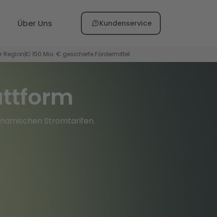
Über Uns
Kundenservice
er Region
💶 150 Mio. € gesicherte Fördermittel
attform
dynamischen Stromtarifen.