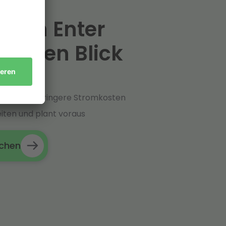
e von Enter
 einen Blick
hr System
zienz und geringere Stromkosten
iten und plant voraus
uchen