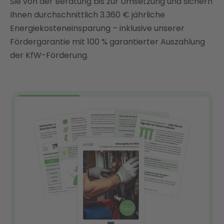
Sie von der Beratung bis zur Umsetzung und sichern
Fazit: Jetzt durchschnittlich 3.360 € jährlich an
Ihnen durchschnittlich 3.360 € jährliche
Heizkosten sparen mit Enter
Energiekosteneinsparung – inklusive unserer
FAQ
Fördergarantie mit 100 % garantierter Auszahlung
der KfW-Förderung.