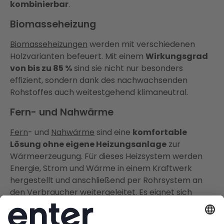
kombinierbar
.
Biomasseheizung
Biomasseheizungen
werden mit verschiedenen
Holzvarianten befeuert. Mit einem
Wirkungsgrad
von bis zu 85 %
sind sie nicht nur besonders
effizient, sondern dank des nachwachsenden
Rohstoffes auch weitestgehend klimaneutral.
Fern- und Nahwärme
Fern
- und
Nahwärme
sind eine
komfortable
Lösung ohne eigene Heizungsanlage
zur
Wärmeerzeugung. Für dieses Heizsystem werden
Energie, Strom und Wärme in einem Kraftwerk
hergestellt und anschließend per Rohrsystem an
den Verbraucher weitergeleitet. Es eignet sich
besonders für dicht besiedelte Städte
, ist jedoch
nicht bundesweit für jeden zugänglich.