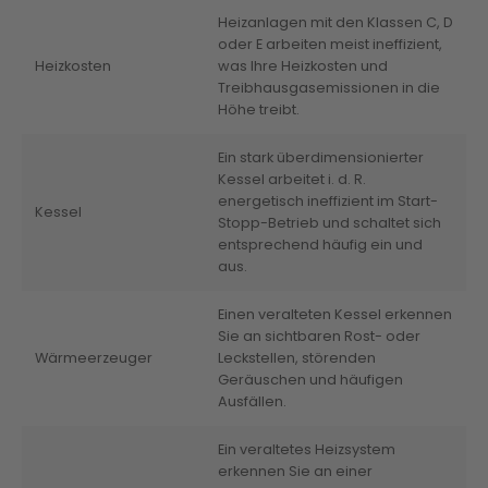
Heizanlagen mit den Klassen C, D
oder E arbeiten meist ineffizient,
Heizkosten
was Ihre Heizkosten und
Treibhausgasemissionen in die
Höhe treibt.
Ein stark überdimensionierter
Kessel arbeitet i. d. R.
energetisch ineffizient im Start-
Kessel
Stopp-Betrieb und schaltet sich
entsprechend häufig ein und
aus.
Einen veralteten Kessel erkennen
Sie an sichtbaren Rost- oder
Wärmeerzeuger
Leckstellen, störenden
Geräuschen und häufigen
Ausfällen.
Ein veraltetes Heizsystem
erkennen Sie an einer