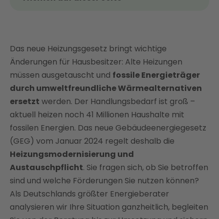
Das Thema kurz und kompakt
Neues Heizungsgesetz: Diese Austauschpflichten
gelten für Heizungen
Das neue Heizungsgesetz bringt wichtige
Mögliche Änderungen des Heizungsgesetzes durch
Änderungen für Hausbesitzer: Alte Heizungen
die neue Regierung 2025
müssen ausgetauscht und
fossile Energieträger
Austauschpflicht für die Heizung: Diese
durch umweltfreundliche Wärmealternativen
Ausnahmen gibt es
ersetzt
werden. Der Handlungsbedarf ist groß –
aktuell heizen noch 41 Millionen Haushalte mit
Woher weiß ich, wie alt meine Heizung ist?
fossilen Energien. Das neue Gebäudeenergiegesetz
Checkliste: Wann muss ich die Heizung
(GEG) vom Januar 2024 regelt deshalb die
austauschen?
Heizungsmodernisierung und
Heizungstausch: Welche Alternativen gibt es?
Austauschpflicht
. Sie fragen sich, ob Sie betroffen
Wie kann Enter Sie beim Heizungstausch
sind und welche Förderungen Sie nutzen können?
unterstützen?
Als Deutschlands größter Energieberater
Förderung Heizungstausch: Bis zu 80 % Zuschuss
analysieren wir Ihre Situation ganzheitlich, begleiten
sichern