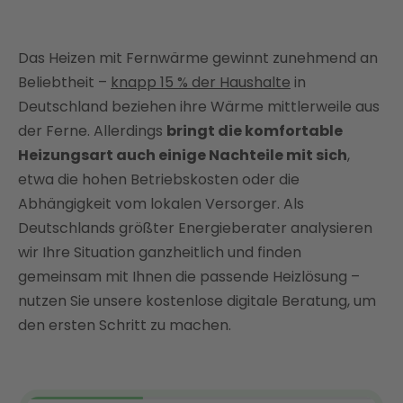
Was ist Fernwärme?
Das Heizen mit Fernwärme gewinnt zunehmend an
Was kostet Fernwärme?
Beliebtheit –
knapp 15 % der Haushalte
in
Welche Vor- und Nachteile hat Fernwärme?
Deutschland beziehen ihre Wärme mittlerweile aus
Welche Bedeutung hat Fernwärme als
der Ferne. Allerdings
bringt die komfortable
Wärmequelle?
Heizungsart auch einige Nachteile mit sich
,
Was sind die Alternativen zu Fernwärme?
etwa die hohen Betriebskosten oder die
Fazit: Heizen mit Fernwärme hat Licht und Schatten
Abhängigkeit vom lokalen Versorger. Als
FAQ
Deutschlands größter Energieberater analysieren
wir Ihre Situation ganzheitlich und finden
gemeinsam mit Ihnen die passende Heizlösung –
nutzen Sie unsere kostenlose digitale Beratung, um
den ersten Schritt zu machen.