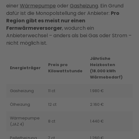
einer
Wärmepumpe
oder
Gasheizung
. Ein Grund
dafür ist die Monopolstellung der Anbieter:
Pro
Region gibt es meist nur einen
Fernwärmeversorger
, wodurch ein
Anbieterwechsel – anders als bei Gas oder Strom –
nicht möglich ist.
Jährliche
Preis pro
Heizkosten
Energieträger
Kilowattstunde
(18.000 kWh
Wärmebedarf)
Gasheizung
11 ct
1.980 €
Ölheizung
12 ct
2.160 €
Wärmepumpe
8 ct
1.440 €
(JAZ 4)
Pelletheizung
7 ct
1.260 €