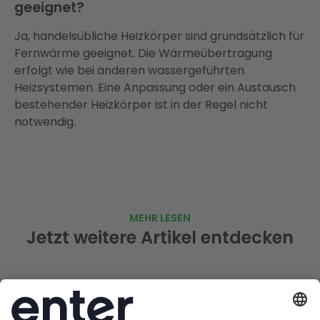
geeignet?
Ja, handelsübliche Heizkörper sind grundsätzlich für
Fernwärme geeignet. Die Wärmeübertragung
erfolgt wie bei anderen wassergeführten
Heizsystemen. Eine Anpassung oder ein Austausch
bestehender Heizkörper ist in der Regel nicht
notwendig.
MEHR LESEN
Jetzt weitere Artikel entdecken