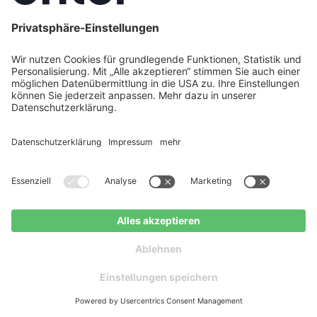
7. August 2026
Wärmepumpe planen 2026: Die 10-
Schritte-Checkliste für Hausbesitzer
Von der Wahl der Wärmequelle über die
Dimensionierung bis zu Förderung und
Jetzt kostenlos beraten
Kostenloser
lassen
Ratgeber
Handwerkersuche: Dieser Schritt-für-Schritt-
Leitfaden bringt Ordnung in Ihr Wärmepumpen-