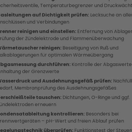
icherheitsventile, Temperaturbegrenzer und Druckwäch
asleitungen auf Dichtigkeit prüfen:
Lecksuche an alle
nschlüssen und Verbindungen
renner reinigen und einstellen:
Entfernung von Ablage
rüfung der Zündelektrode und Flammenüberwachung
ärmetauscher reinigen:
Beseitigung von Ruß und
alkablagerungen für optimalen Wärmeübergang
bgasmessung durchführen:
Kontrolle der Abgaswerte
inhaltung der Grenzwerte
asserdruck und Ausdehnungsgefäß prüfen:
Nachfüll
edarf, Membranprüfung des Ausdehnungsgefäßes
erschleißteile tauschen:
Dichtungen, O-Ringe und ggf.
ündelektroden erneuern
ondensatableitung kontrollieren:
Besonders bei
rennwertgeräten – pH-Wert und freien Ablauf prüfen
egelungstechnik überprüfen:
Funktionstest der Steuer