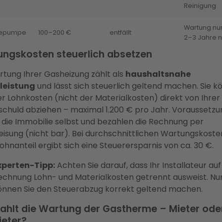
Reinigung
Wartung nur
epumpe
100–200 €
entfällt
2–3 Jahre n
ngskosten steuerlich absetzen
rtung Ihrer Gasheizung zählt als
haushaltsnahe
leistung
und lässt sich steuerlich geltend machen. Sie 
er Lohnkosten (nicht der Materialkosten) direkt von Ihrer
schuld abziehen – maximal 1.200 € pro Jahr. Voraussetzun
 die Immobilie selbst und bezahlen die Rechnung per
isung (nicht bar). Bei durchschnittlichen Wartungskoste
ohnanteil ergibt sich eine Steuerersparnis von ca. 30 €.
xperten-Tipp:
Achten Sie darauf, dass Ihr Installateur auf
echnung Lohn- und Materialkosten getrennt ausweist. Nu
önnen Sie den Steuerabzug korrekt geltend machen.
ahlt die Wartung der Gastherme – Mieter ode
eter?