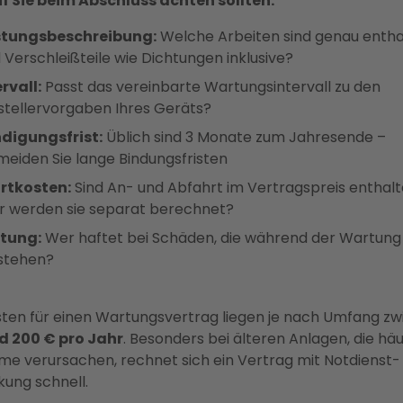
 Sie beim Abschluss achten sollten:
stungsbeschreibung:
Welche Arbeiten sind genau entha
d Verschleißteile wie Dichtungen inklusive?
rvall:
Passt das vereinbarte Wartungsintervall zu den
stellervorgaben Ihres Geräts?
digungsfrist:
Üblich sind 3 Monate zum Jahresende –
meiden Sie lange Bindungsfristen
rtkosten:
Sind An- und Abfahrt im Vertragspreis enthal
r werden sie separat berechnet?
tung:
Wer haftet bei Schäden, die während der Wartung
stehen?
sten für einen Wartungsvertrag liegen je nach Umfang z
d 200 € pro Jahr
. Besonders bei älteren Anlagen, die häu
me verursachen, rechnet sich ein Vertrag mit Notdienst-
ung schnell.