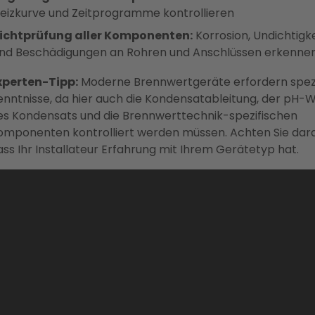
eizkurve und Zeitprogramme kontrollieren
ichtprüfung aller Komponenten:
Korrosion, Undichtigk
nd Beschädigungen an Rohren und Anschlüssen erkenne
xperten-Tipp:
Moderne Brennwertgeräte erfordern spezi
enntnisse, da hier auch die Kondensatableitung, der pH-
es Kondensats und die Brennwerttechnik-spezifischen
omponenten kontrolliert werden müssen. Achten Sie dara
ass Ihr Installateur Erfahrung mit Ihrem Gerätetyp hat.