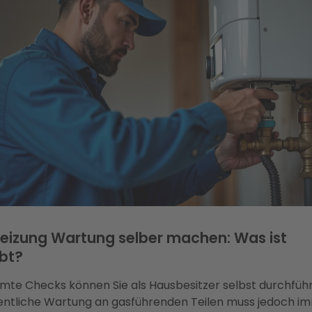
eizung Wartung selber machen: Was ist
bt?
mte Checks können Sie als Hausbesitzer selbst durchfüh
gentliche Wartung an gasführenden Teilen muss jedoch i