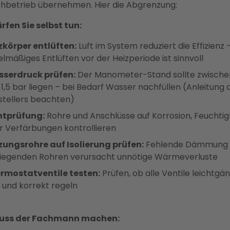
chbetrieb übernehmen. Hier die Abgrenzung:
rfen Sie selbst tun:
zkörper entlüften:
Luft im System reduziert die Effizienz 
elmäßiges Entlüften vor der Heizperiode ist sinnvoll
serdruck prüfen:
Der Manometer-Stand sollte zwischen
 1,5 bar liegen – bei Bedarf Wasser nachfüllen (Anleitung 
stellers beachten)
htprüfung:
Rohre und Anschlüsse auf Korrosion, Feuchtig
r Verfärbungen kontrollieren
zungsrohre auf Isolierung prüfen:
Fehlende Dämmung
iliegenden Rohren verursacht unnötige Wärmeverluste
rmostatventile testen:
Prüfen, ob alle Ventile leichtgän
d und korrekt regeln
uss der Fachmann machen: