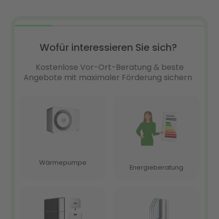
das?
Zukunftsfähige Alternativen zur Gasheizung im
Schnellcheck
Fazit: Gasheizung warten oder auf eine neue
Heizung umsteigen?
FAQ zur Gasheizung Wartung