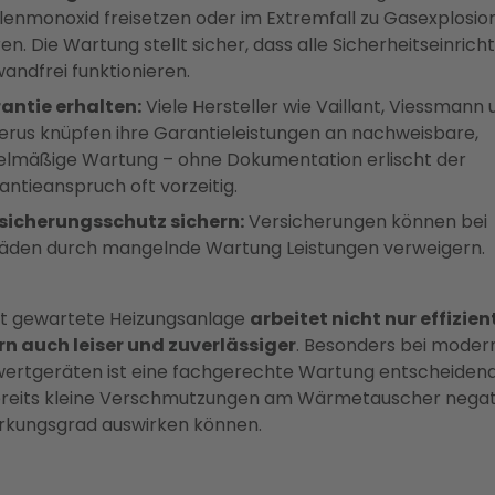
lenmonoxid freisetzen oder im Extremfall zu Gasexplosio
en. Die Wartung stellt sicher, dass alle Sicherheitseinric
wandfrei funktionieren.
antie erhalten:
Viele Hersteller wie Vaillant, Viessmann 
erus knüpfen ihre Garantieleistungen an nachweisbare,
elmäßige Wartung – ohne Dokumentation erlischt der
antieanspruch oft vorzeitig.
sicherungsschutz sichern:
Versicherungen können bei
äden durch mangelnde Wartung Leistungen verweigern.
ut gewartete Heizungsanlage
arbeitet nicht nur effizien
n auch leiser und zuverlässiger
. Besonders bei moder
ertgeräten ist eine fachgerechte Wartung entscheidend
ereits kleine Verschmutzungen am Wärmetauscher negat
rkungsgrad auswirken können.