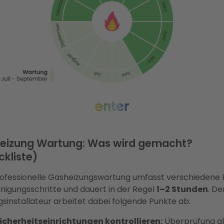
eizung Wartung: Was wird gemacht?
kliste)
rofessionelle Gasheizungswartung umfasst verschiedene 
inigungsschritte und dauert in der Regel
1–2 Stunden
. De
gsinstallateur arbeitet dabei folgende Punkte ab:
icherheitseinrichtungen kontrollieren:
Überprüfung al