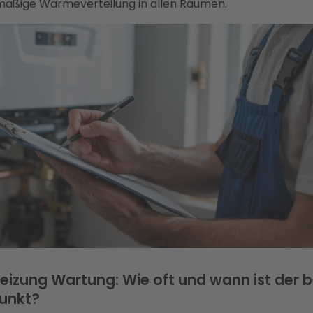
mäßige Wärmeverteilung in allen Räumen.
izung Wartung: Wie oft und wann ist der 
punkt?