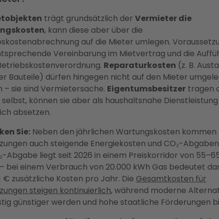
etobjekten
trägt grundsätzlich der
Vermieter die
ngskosten
, kann diese aber über die
bskostenabrechnung auf die Mieter umlegen. Voraussetzu
ntsprechende Vereinbarung im Mietvertrag und die Auffü
 Betriebskostenverordnung.
Reparaturkosten
(z. B. Aust
er Bauteile) dürfen hingegen nicht auf den Mieter umgele
 – sie sind Vermietersache.
Eigentumsbesitzer
tragen d
 selbst, können sie aber als haushaltsnahe Dienstleistung
lich absetzen.
en Sie:
Neben den jährlichen Wartungskosten kommen 
zungen auch steigende Energiekosten und CO₂-Abgaben 
₂-Abgabe liegt seit 2026 in einem Preiskorridor von 55–6
– bei einem Verbrauch von 20.000 kWh Gas bedeutet das
1 € zusätzliche Kosten pro Jahr. Die
Gesamtkosten für
zungen steigen kontinuierlich
, während moderne Alterna
istig günstiger werden und hohe staatliche Förderungen b