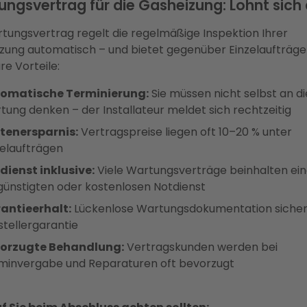
ngsvertrag für die Gasheizung: Lohnt sich
rtungsvertrag regelt die regelmäßige Inspektion Ihrer
zung automatisch – und bietet gegenüber Einzelaufträg
re Vorteile:
omatische Terminierung:
Sie müssen nicht selbst an di
tung denken – der Installateur meldet sich rechtzeitig
tenersparnis:
Vertragspreise liegen oft 10–20 % unter
zelaufträgen
dienst inklusive:
Viele Wartungsverträge beinhalten ei
günstigten oder kostenlosen Notdienst
antieerhalt:
Lückenlose Wartungsdokumentation sichert
stellergarantie
orzugte Behandlung:
Vertragskunden werden bei
minvergabe und Reparaturen oft bevorzugt