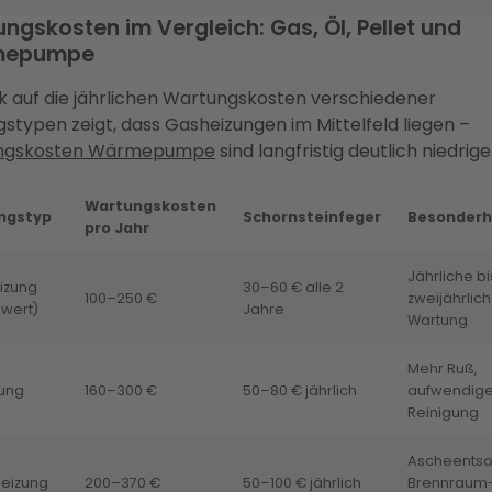
ngskosten im Vergleich: Gas, Öl, Pellet und
mepumpe
ick auf die jährlichen Wartungskosten verschiedener
gstypen zeigt, dass Gasheizungen im Mittelfeld liegen –
ngskosten Wärmepumpe
sind langfristig deutlich niedrige
Wartungskosten
ngstyp
Schornsteinfeger
Besonderh
pro Jahr
Jährliche bi
izung
30–60 € alle 2
100–250 €
zweijährlic
wert)
Jahre
Wartung
Mehr Ruß,
zung
160–300 €
50–80 € jährlich
aufwendig
Reinigung
Ascheentso
heizung
200–370 €
50–100 € jährlich
Brennraum