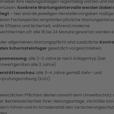
etreiber ihre Heizungsanlagen regelmäßig warten und in
 müssen.
Konkrete Wartungsintervalle werden dabei 
legt
– hier sind die jeweiligen Herstellervorgaben maßgeb
isten Fachexperten empfehlen jährliche Wartungsinterval
le Effizienz und Sicherheit, während moderne
ertthermen oft alle 18 bis 24 Monate gewartet werden 
der allgemeinen Wartungspflicht sind zusätzliche
Kontro
 den Schornsteinfeger
gesetzlich vorgeschrieben:
gasmessung:
alle 2–3 Jahre je nach Anlagentyp (bei
nnwertgeräten alle 2 Jahre)
erstättenschau:
alle 3–4 Jahre gemäß Kehr- und
rprüfungsordnung (KÜO)
gesetzlichen Pflichten dienen sowohl dem Umweltschutz 
er Betriebssicherheit Ihrer Heizungsanlage. Verstöße kö
dern führen und im Schadensfall den Versicherungsschut
den.