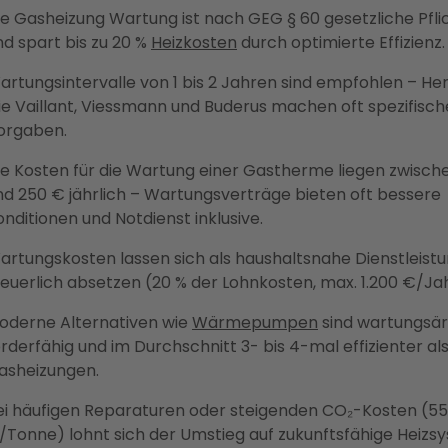
ie Gasheizung Wartung ist nach GEG § 60 gesetzliche Pfli
nd spart bis zu 20 %
Heizkosten
durch optimierte Effizienz.
artungsintervalle von 1 bis 2 Jahren sind empfohlen – Her
ie Vaillant, Viessmann und Buderus machen oft spezifisch
orgaben.
ie Kosten für die Wartung einer Gastherme liegen zwisch
nd 250 € jährlich – Wartungsverträge bieten oft bessere
onditionen und Notdienst inklusive.
artungskosten lassen sich als haushaltsnahe Dienstleist
teuerlich absetzen (20 % der Lohnkosten, max. 1.200 €/Jah
oderne Alternativen wie
Wärmepumpen
sind wartungsä
örderfähig und im Durchschnitt 3- bis 4-mal effizienter al
asheizungen.
ei häufigen Reparaturen oder steigenden CO₂-Kosten (5
/Tonne) lohnt sich der Umstieg auf zukunftsfähige Heizs