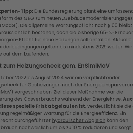
xperten-Tipp:
Die Bundesregierung plant eine umfassen
eform des GEG zum neuen „Gebäudemodernisierungsges
GModG). Die allgemeine Wartungspflicht nach § 60 bleibt
oraussichtlich bestehen, doch die bisherige 65-%-Erneue
nergien-Pflicht für neue Heizungen soll entfallen. Aktuelle
örderbedingungen gelten bis mindestens 2029 weiter. Wir
ie auf dem Laufenden.
ht zum Heizungscheck gem. EnSimiMaV
tober 2022 bis August 2024 war ein verpflichtender
gscheck
für Gasheizungen nach der Energieeinsparvero
iMaV) vorgeschrieben. Ziel dieser Maßnahme war die
erung des Gasverbrauchs während der Energiekrise.
Auc
iese spezielle Frist abgelaufen ist
, verdeutlicht sie di
ung regelmäßiger Wartung für die Energieeffizienz. Ein
recht durchgeführter
hydraulischer Abgleich
kann den
brauch nachweislich um bis zu 10 % reduzieren und sorgt 