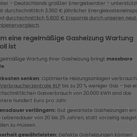
nter – Deutschlands größter Energieberater – unterstützt
it durchschnittlich 3.360 € jährlicher Energiekosteneins
nd
durchschnittlich 5.800 € Ersparnis durch unseren neut
nbietervergleich
.
m eine regelmäßige Gasheizung Wartung
ll ist
egelmäßige Wartung Ihrer Gasheizung bringt
messbare
le
:
zkosten senken:
Optimierte Heizungsanlagen verbrauch
Verbraucherzentrale RLP
bis zu 20 % weniger Gas – bei 
chschnittlichen Gasverbrauch von 20.000 kWh sind das
rere hundert Euro pro Jahr.
ensdauer verlängern:
Gut gewartete Gasheizungen err
e Lebensdauer von 20 bis 25 Jahren, statt vorzeitig ausge
den zu müssen.
herheit gewährleisten:
Defekte Gasheizungen können