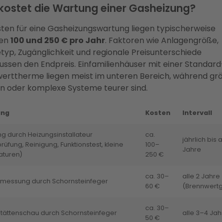
kostet die Wartung einer Gasheizung?
sten für eine Gasheizungswartung liegen typischerweise
hen
100 und 250 € pro Jahr
. Faktoren wie Anlagengröße,
typ, Zugänglichkeit und regionale Preisunterschiede
lussen den Endpreis. Einfamilienhäuser mit einer Standard
erttherme liegen meist im unteren Bereich, während gr
n oder komplexe Systeme teurer sind.
ung
Kosten
Intervall
g durch Heizungsinstallateur
ca.
jährlich bis a
prüfung, Reinigung, Funktionstest, kleine
100–
Jahre
aturen)
250 €
ca. 30–
alle 2 Jahre
messung durch Schornsteinfeger
60 €
(Brennwertg
ca. 30–
tättenschau durch Schornsteinfeger
alle 3–4 Jah
50 €