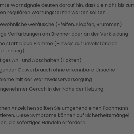
mte Warnsignale deuten darauf hin, dass Sie nicht bis zu
en regulären Wartungstermin warten sollten:
ewöhnliche Geräusche (Pfeifen, Klopfen, Brummen)
ige Verfärbungen am Brenner oder an der Verkleidung
be statt blaue Flamme (Hinweis auf unvollständige
brennung)
figes An- und Abschalten (Takten)
igender Gasverbrauch ohne erkennbare Ursache
bleme mit der Warmwasserversorgung
ngenehmer Geruch in der Nähe der Heizung
lchen Anzeichen sollten Sie umgehend einen Fachmann
tieren. Diese Symptome können auf Sicherheitsmängel
en, die sofortiges Handeln erfordern.