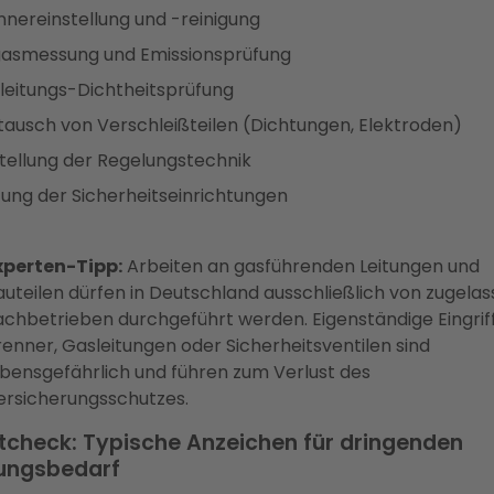
nnereinstellung und -reinigung
asmessung und Emissionsprüfung
leitungs-Dichtheitsprüfung
tausch von Verschleißteilen (Dichtungen, Elektroden)
stellung der Regelungstechnik
fung der Sicherheitseinrichtungen
xperten-Tipp:
Arbeiten an gasführenden Leitungen und
auteilen dürfen in Deutschland ausschließlich von zugela
achbetrieben durchgeführt werden. Eigenständige Eingrif
renner, Gasleitungen oder Sicherheitsventilen sind
ebensgefährlich und führen zum Verlust des
ersicherungsschutzes.
tcheck: Typische Anzeichen für dringenden
ungsbedarf