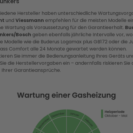
unkers
iedene Hersteller haben unterschiedliche Wartungsvorg
nt
und
Viessmann
empfehlen für die meisten Modelle ei
che Wartung als Voraussetzung für den Garantieerhalt.
Bu
nkers/Bosch
geben ebenfalls jährliche Intervalle vor, wo
ne Modelle wie die Buderus Logamax plus GB172 oder die J
ass Comfort alle 24 Monate gewartet werden können.
tieren Sie immer die Bedienungsanleitung Ihres Geräts un
Sie die Herstellervorgaben ein – andernfalls riskieren Sie
t Ihrer Garantieansprüche.