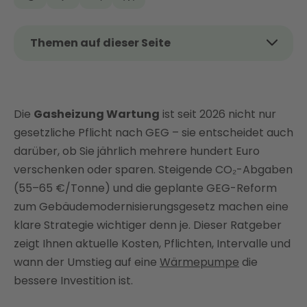
Themen auf dieser Seite
Das Thema kurz und kompakt
Warum eine regelmäßige Gasheizung Wartung
sinnvoll ist
Die
Gasheizung Wartung
ist seit 2026 nicht nur
Gasheizung Wartung: Gesetzliche Pflicht und
gesetzliche Pflicht nach GEG – sie entscheidet auch
Intervalle
darüber, ob Sie jährlich mehrere hundert Euro
Gasheizung Wartung: Wie oft und wann ist der
verschenken oder sparen. Steigende CO₂-Abgaben
beste Zeitpunkt?
(55–65 €/Tonne) und die geplante GEG-Reform
zum Gebäudemodernisierungsgesetz machen eine
Gasheizung Wartung: Was wird gemacht?
(Checkliste)
klare Strategie wichtiger denn je. Dieser Ratgeber
zeigt Ihnen aktuelle Kosten, Pflichten, Intervalle und
Gasheizung Wartung selber machen: Was ist
wann der Umstieg auf eine
erlaubt?
Wärmepumpe
die
bessere Investition ist.
Was kostet die Wartung einer Gasheizung?
Wartungsvertrag für die Gasheizung: Lohnt sich