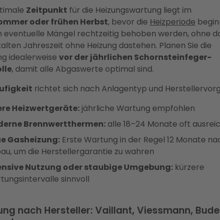
timale
Zeitpunkt
für die Heizungswartung liegt im
ommer oder frühen Herbst
, bevor die
Heizperiode
beginn
 eventuelle Mängel rechtzeitig behoben werden, ohne da
kalten Jahreszeit ohne Heizung dastehen. Planen Sie die
g idealerweise
vor der jährlichen Schornsteinfeger-
lle
, damit alle Abgaswerte optimal sind.
ufigkeit
richtet sich nach Anlagentyp und Herstellervor
ere Heizwertgeräte:
jährliche Wartung empfohlen
erne Brennwertthermen:
alle 18–24 Monate oft ausrei
e Gasheizung:
Erste Wartung in der Regel 12 Monate na
bau, um die Herstellergarantie zu wahren
ensive Nutzung oder staubige Umgebung:
kürzere
tungsintervalle sinnvoll
ng nach Hersteller: Vaillant, Viessmann, Bude