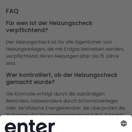
FAQ
Für wen ist der Heizungscheck
verpflichtend?
Der Heizungscheck ist für alle Eigentümer von
Heizungsanlagen, die mit Erdgas betrieben werden,
verpflichtend, deren Heizungen älter als 15 Jahre
sind.
Wer kontrolliert, ob der Heizungscheck
gemacht wurde?
Die Kontrolle erfolgt durch die zuständigen
Behörden, insbesondere durch Schornsteinfeger
oder zertifizierte Energieberater. Sie überprüfen die
Sicherung der Energieversorgung und den Zustand
der Heizungssysteme.