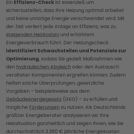
Ein
Effizienz-Check
ist essenziell, um
Sonderfall: Gasheizung
sicherzustellen, dass Ihre Heizung optimal arbeitet
und keine unnötige Energie verschwendet wird. Mit
Effizienz-Check Heizung: Was beinhaltet er?
der Zeit verliert jede Anlage an Effizienz, was zu
Worin unterscheidet sich der Heizungscheck von
steigenden Heizkosten
und erhöhtem
der regelmäßigen Heizungswartung?
Energieverbrauch führt. Der Heizungscheck
Der hydraulische Abgleich
identifiziert Schwachstellen und Potenziale zur
Welche Maßnahmen zur Heizungsoptimierung gibt
Optimierung
, sodass Sie gezielt Maßnahmen wie
es?
den
hydraulischen Abgleich
oder den Austausch
Fazit: Heizungscheck durchführen und Heizkosten
veralteter Komponenten ergreifen können. Zudem
sparen
helfen solche Überprüfungen, gesetzliche
FAQ
Vorgaben – beispielsweise aus dem
Gebäudeenergiegesetz
(GEG) – zu erfüllen und
mögliche
Förderungen
zu nutzen. Als Deutschlands
größter Energieberater analysieren wir Ihre
Heizsituation ganzheitlich und zeigen Ihnen, wie Sie
durchschnittlich 3.360 € jährliche Energiekosten