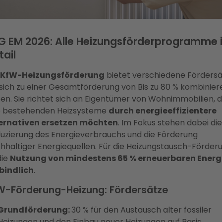
G EM 2026: Alle Heizungsförderprogramme 
tail
KfW-Heizungsförderung
bietet verschiedene Fördersä
 sich zu einer Gesamtförderung von Bis zu 80 % kombinier
sen. Sie richtet sich an Eigentümer von Wohnimmobilien, d
e bestehenden Heizsysteme
durch energieeffizientere
ernativen ersetzen möchten
. Im Fokus stehen dabei die
uzierung des Energieverbrauchs und die Förderung
hhaltiger Energiequellen. Für die Heizungstausch-Förder
die
Nutzung von mindestens 65 % erneuerbaren Energ
bindlich
.
W-Förderung-Heizung: Fördersätze
Grundförderung:
30 % für den Austausch alter fossiler
Heizungen und den Einbau neuer Heizungen auf Basis