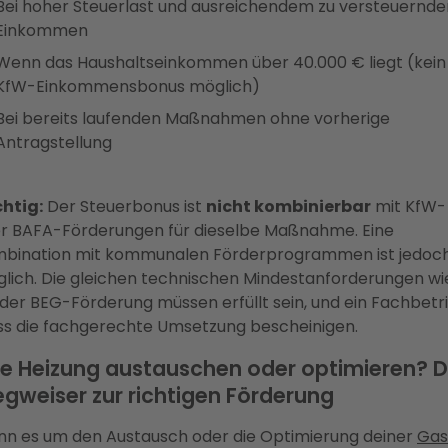
Bei hoher Steuerlast und ausreichendem zu versteuernd
Einkommen
Wenn das Haushaltseinkommen über 40.000 € liegt (kein
KfW-Einkommensbonus möglich)
Bei bereits laufenden Maßnahmen ohne vorherige
Antragstellung
htig:
Der Steuerbonus ist
nicht kombinierbar
mit KfW-
r BAFA-Förderungen für dieselbe Maßnahme. Eine
bination mit kommunalen Förderprogrammen ist jedoc
lich. Die gleichen technischen Mindestanforderungen wi
 der BEG-Förderung müssen erfüllt sein, und ein Fachbetr
s die fachgerechte Umsetzung bescheinigen.
te Heizung austauschen oder optimieren? D
gweiser zur richtigen Förderung
n es um den Austausch oder die Optimierung deiner
Gas