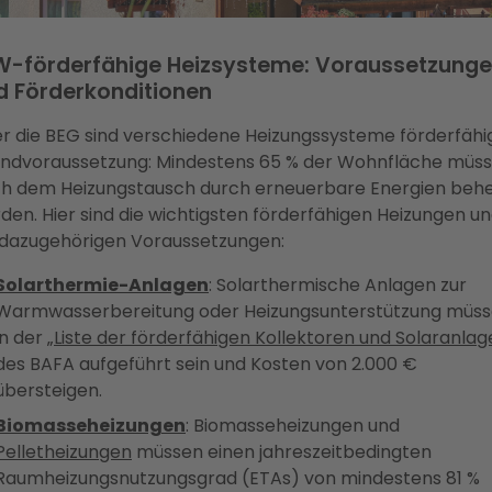
W-förderfähige Heizsysteme: Voraussetzung
d Förderkonditionen
r die BEG sind verschiedene Heizungssysteme förderfähig
ndvoraussetzung: Mindestens 65 % der Wohnfläche müs
h dem Heizungstausch durch erneuerbare Energien behe
den. Hier sind die wichtigsten förderfähigen Heizungen u
 dazugehörigen Voraussetzungen:
Solarthermie-Anlagen
: Solarthermische Anlagen zur
Warmwasserbereitung oder Heizungsunterstützung müs
in der „
Liste der förderfähigen Kollektoren und Solaranla
des BAFA aufgeführt sein und Kosten von 2.000 €
übersteigen.
Biomasseheizungen
: Biomasseheizungen und
Pelletheizungen
müssen einen jahreszeitbedingten
Raumheizungsnutzungsgrad (ETAs) von mindestens 81 %