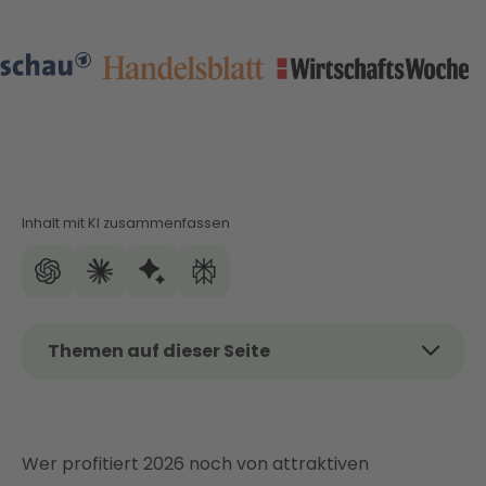
Inhalt mit KI zusammenfassen
Themen auf dieser Seite
Das Thema kurz und kompakt
Staatliche Heizungsförderung in 2026: KfW und
BAFA im Überblick
Wer profitiert 2026 noch von attraktiven