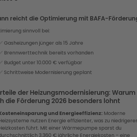
nn reicht die Optimierung mit BAFA-Förderun
imierung sinnvoll bei:
✅ Gasheizungen jünger als 15 Jahre
✅ Brennwerttechnik bereits vorhanden
✅ Budget unter 10.000 € verfügbar
✅ Schrittweise Modernisierung geplant
rteile der Heizungsmodernisierung: Warum
ch die Förderung 2026 besonders lohnt
Kosteneinsparung und Energieeffizienz:
Moderne
Heizsysteme nutzen Energie effizienter, was zu niedrigere
Heizkosten führt. Mit einer Wärmepumpe sparst du
durchschnittlich 3.360 € jährliche Energiekosten – eine