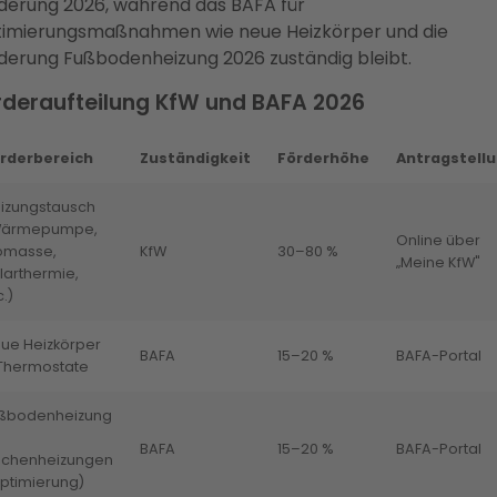
derung 2026, während das BAFA für
imierungsmaßnahmen wie neue Heizkörper und die
derung Fußbodenheizung 2026 zuständig bleibt.
rderaufteilung KfW und BAFA 2026
rderbereich
Zuständigkeit
Förderhöhe
Antragstell
izungstausch
Wärmepumpe,
Online über
omasse,
KfW
30–80 %
„Meine KfW"
larthermie,
c.)
ue Heizkörper
BAFA
15–20 %
BAFA-Portal
Thermostate
ßbodenheizung
BAFA
15–20 %
BAFA-Portal
ächenheizungen
ptimierung)