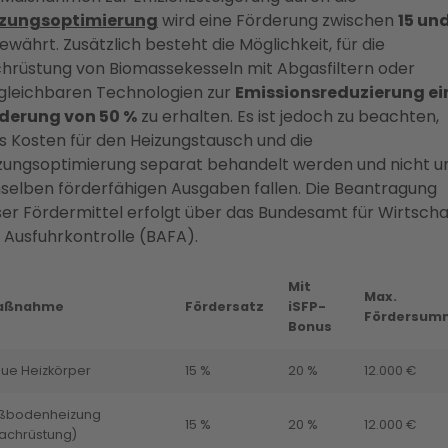
izungsoptimierung
wird eine Förderung zwischen
15 un
ewährt. Zusätzlich besteht die Möglichkeit, für die
hrüstung von Biomassekesseln mit Abgasfiltern oder
gleichbaren Technologien zur
Emissionsreduzierung ei
derung von 50 %
zu erhalten. Es ist jedoch zu beachten,
s Kosten für den Heizungstausch und die
zungsoptimierung separat behandelt werden und nicht u
selben förderfähigen Ausgaben fallen. Die Beantragung
ser Fördermittel erfolgt über das Bundesamt für Wirtscha
 Ausfuhrkontrolle (BAFA).
Mit
Max.
aßnahme
Fördersatz
iSFP-
Fördersum
Bonus
ue Heizkörper
15 %
20 %
12.000 €
ßbodenheizung
15 %
20 %
12.000 €
achrüstung)