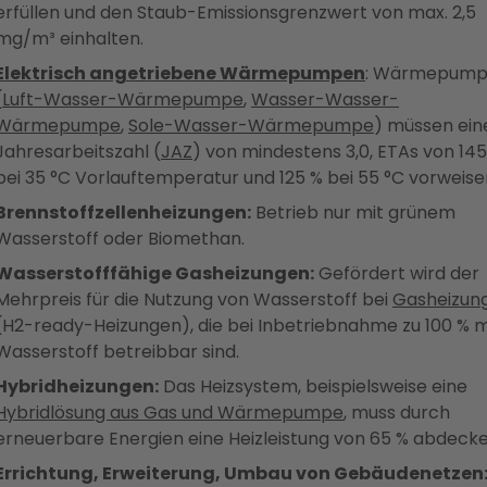
erfüllen und den Staub-Emissionsgrenzwert von max. 2,5
mg/m³ einhalten.
Elektrisch angetriebene Wärmepumpen
: Wärmepum
(
Luft-Wasser-Wärmepumpe
,
Wasser-Wasser-
Wärmepumpe
,
Sole-Wasser-Wärmepumpe
) müssen ein
Jahresarbeitszahl (
JAZ
) von mindestens 3,0, ETAs von 14
bei 35 °C Vorlauftemperatur und 125 % bei 55 °C vorweise
Brennstoffzellenheizungen:
Betrieb nur mit grünem
Wasserstoff oder Biomethan.
Wasserstofffähige Gasheizungen:
Gefördert wird der
Mehrpreis für die Nutzung von Wasserstoff bei
Gasheizun
(H2-ready-Heizungen), die bei Inbetriebnahme zu 100 % m
Wasserstoff betreibbar sind.
Hybridheizungen:
Das Heizsystem, beispielsweise eine
Hybridlösung aus Gas und Wärmepumpe
, muss durch
erneuerbare Energien eine Heizleistung von 65 % abdecke
Errichtung, Erweiterung, Umbau von Gebäudenetzen