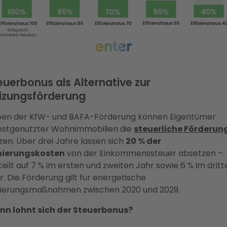
euerbonus als Alternative zur
izungsförderung
en der KfW- und BAFA-Förderung können Eigentümer
bstgenutzter Wohnimmobilien die
steuerliche Förderun
zen. Über drei Jahre lassen sich
20 % der
nierungskosten
von der Einkommenssteuer absetzen –
teilt auf 7 % im ersten und zweiten Jahr sowie 6 % im dritt
r. Die Förderung gilt für energetische
ierungsmaßnahmen zwischen 2020 und 2029.
n lohnt sich der Steuerbonus?