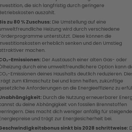
Investition, die sich langfristig durch geringere
Betriebskosten auszahlt.
Bis zu 80 % Zuschuss:
Die Umstellung auf eine
umweltfreundliche Heizung wird durch verschiedene
Förderprogramme unterstützt. Diese können die
Investitionskosten erheblich senken und den Umstieg
attraktiver machen.
CO₂-Emissionen:
Der Austausch einer alten Gas- oder
Ölheizung durch eine umweltfreundlichere Option kann di
CO₂-Emissionen deines Haushalts deutlich reduzieren. Die
trägt zum Klimaschutz bei und kann helfen, zukünftige
gesetzliche Anforderungen an die Energieeffizienz zu erfül
Unabhängigkeit:
Durch die Nutzung erneuerbarer Energ
kannst du deine Abhängigkeit von fossilen Brennstoffen
verringern. Dies macht dich weniger anfällig für steigende
Energiepreise und trägt zur Energiesicherheit bei.
Geschwindigkeitsbonus sinkt bis 2028 schrittweise:
D