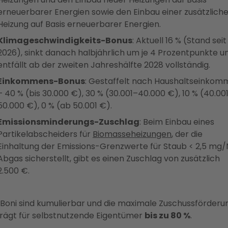
erneuerbarer Energien sowie den Einbau einer zusätzlich
Heizung auf Basis erneuerbarer Energien.
Klimageschwindigkeits-Bonus
: Aktuell 16 % (Stand seit 
2026), sinkt danach halbjährlich um je 4 Prozentpunkte u
entfällt ab der zweiten Jahreshälfte 2028 vollständig.
Einkommens-Bonus
: Gestaffelt nach Haushaltseinko
– 40 % (bis 30.000 €), 30 % (30.001–40.000 €), 10 % (40.00
50.000 €), 0 % (ab 50.001 €).
Emissionsminderungs-Zuschlag
: Beim Einbau eines
Partikelabscheiders für
Biomasseheizungen
, der die
Einhaltung der Emissions-Grenzwerte für Staub < 2,5 mg
Abgas sicherstellt, gibt es einen Zuschlag von zusätzlich
2.500 €.
 Boni sind kumulierbar und die maximale Zuschussförderu
rägt für selbstnutzende Eigentümer
bis zu 80 %
.