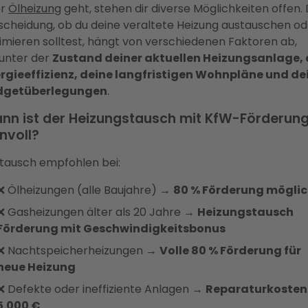
er
Ölheizung
geht, stehen dir diverse Möglichkeiten offen. 
scheidung, ob du deine veraltete Heizung austauschen od
imieren solltest, hängt von verschiedenen Faktoren ab,
unter der
Zustand deiner aktuellen Heizungsanlage, 
rgieeffizienz, deine langfristigen Wohnpläne und de
dgetüberlegungen
.
nn ist der Heizungstausch mit KfW-Förderun
nvoll?
tausch empfohlen bei:
❌ Ölheizungen (alle Baujahre) →
80 % Förderung mögli
❌ Gasheizungen älter als 20 Jahre →
Heizungstausch
Förderung mit Geschwindigkeitsbonus
❌ Nachtspeicherheizungen →
Volle 80 % Förderung für
neue Heizung
❌ Defekte oder ineffiziente Anlagen →
Reparaturkosten
5.000 €