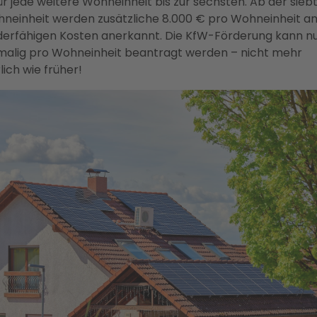
ür jede weitere Wohneinheit bis zur sechsten. Ab der sieb
neinheit werden zusätzliche 8.000 € pro Wohneinheit a
derfähigen Kosten anerkannt. Die KfW-Förderung kann n
malig pro Wohneinheit beantragt werden – nicht mehr
lich wie früher!