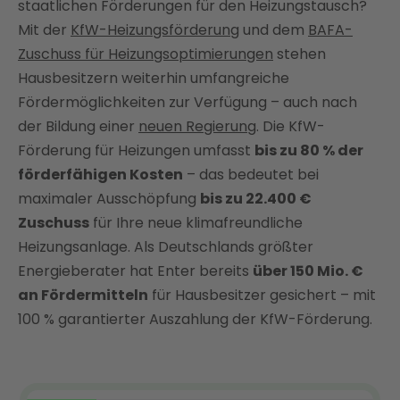
BEG EM 2026: Alle Heizungsförderprogramme im
staatlichen Förderungen für den Heizungstausch?
Detail
Mit der
KfW-Heizungsförderung
und dem
BAFA-
Steuerbonus als Alternative zur Heizungsförderung
Zuschuss für Heizungsoptimierungen
stehen
Hausbesitzern weiterhin umfangreiche
Alte Heizung austauschen oder optimieren? Der
Fördermöglichkeiten zur Verfügung – auch nach
Wegweiser zur richtigen Förderung
der Bildung einer
neuen Regierung
. Die KfW-
Vorteile der Heizungsmodernisierung: Warum sich
Förderung für Heizungen umfasst
bis zu 80 % der
die Förderung 2026 besonders lohnt
förderfähigen Kosten
– das bedeutet bei
Deine Immobilie fit für die Zukunft machen: Jetzt
maximaler Ausschöpfung
bis zu 22.400 €
Energiewende starten mit Enter
Zuschuss
für Ihre neue klimafreundliche
Fördermittel beantragen: Schritt für Schritt zur
Heizungsanlage. Als Deutschlands größter
maximalen Förderung
Energieberater hat Enter bereits
über 150 Mio. €
Fazit: Heizungstausch durchschnittlich 3.360 €
an Fördermitteln
für Hausbesitzer gesichert – mit
jährlich sparen mit Enter
100 % garantierter Auszahlung der KfW-Förderung.
FAQ