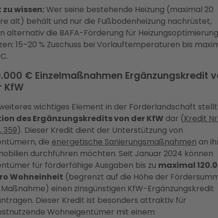
 zu wissen:
Wer seine bestehende Heizung (maximal 20
re alt) behält und nur die Fußbodenheizung nachrüstet,
n alternativ die BAFA-Förderung für Heizungsoptimierun
zen: 15–20 % Zuschuss bei Vorlauftemperaturen bis maxi
°C.
0.000 € Einzelmaßnahmen Ergänzungskredit 
r KfW
 weiteres wichtiges Element in der Förderlandschaft stellt
ion des Ergänzungskredits von der KfW
dar (
Kredit Nr
, 359
). Dieser Kredit dient der Unterstützung von
entümern, die
energetische Sanierungsmaßnahmen
an ih
obilien durchführen möchten. Seit Januar 2024 können
entümer für förderfähige Ausgaben bis zu
maximal 120.
ro Wohneinheit
(begrenzt auf die Höhe der Fördersum
 Maßnahme) einen zinsgünstigen KfW-Ergänzungskredit
ntragen. Dieser Kredit ist besonders attraktiv für
bstnutzende Wohneigentümer mit einem