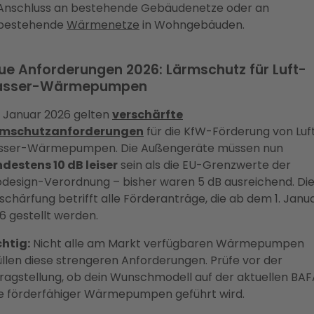
Anschluss an bestehende Gebäudenetze oder an
bestehende
Wärmenetze
in Wohngebäuden.
ue Anforderungen 2026: Lärmschutz für Luft-
sser-Wärmepumpen
t Januar 2026 gelten
verschärfte
rmschutzanforderungen
für die KfW-Förderung von Luf
ser-Wärmepumpen. Die Außengeräte müssen nun
destens 10 dB leiser
sein als die EU-Grenzwerte der
design-Verordnung – bisher waren 5 dB ausreichend. Di
schärfung betrifft alle Förderanträge, die ab dem 1. Janu
6 gestellt werden.
htig:
Nicht alle am Markt verfügbaren Wärmepumpen
üllen diese strengeren Anforderungen. Prüfe vor der
ragstellung, ob dein Wunschmodell auf der aktuellen BA
te förderfähiger Wärmepumpen geführt wird.