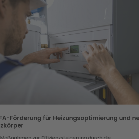
FA-Förderung für Heizungsoptimierung und n
izkörper
 Maßnahmen zur Effizienzsteigerung durch die