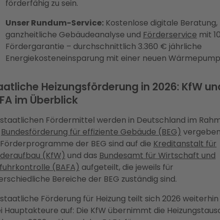
förderfähig zu sein.
Unser Rundum-Service:
Kostenlose digitale Beratung,
ganzheitliche Gebäudeanalyse und
Förderservice
mit 1
Fördergarantie – durchschnittlich 3.360 € jährliche
Energiekosteneinsparung mit einer neuen Wärmepump
aatliche Heizungsförderung in 2026: KfW un
FA im Überblick
 staatlichen Fördermittel werden in Deutschland im Rah
r
Bundesförderung für effiziente Gebäude (BEG)
vergeben
 Förderprogramme der BEG sind auf die
Kreditanstalt für
deraufbau (KfW)
und das
Bundesamt für Wirtschaft und
fuhrkontrolle (BAFA)
aufgeteilt, die jeweils für
erschiedliche Bereiche der BEG zuständig sind.
 staatliche Förderung für Heizung teilt sich 2026 weiterhin
i Hauptakteure auf: Die KfW übernimmt die Heizungstaus