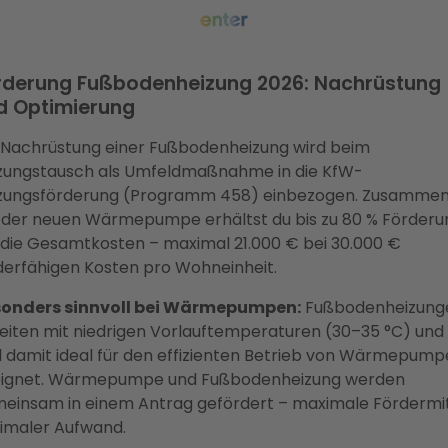
rderung Fußbodenheizung 2026: Nachrüstung
d Optimierung
 Nachrüstung einer Fußbodenheizung wird beim
zungstausch als Umfeldmaßnahme in die KfW-
zungsförderung (Programm 458) einbezogen. Zusamme
 der neuen Wärmepumpe erhältst du bis zu 80 % Förderu
 die Gesamtkosten – maximal 21.000 € bei 30.000 €
derfähigen Kosten pro Wohneinheit.
onders sinnvoll bei Wärmepumpen:
Fußbodenheizung
eiten mit niedrigen Vorlauftemperaturen (30–35 °C) und
d damit ideal für den effizienten Betrieb von Wärmepum
ignet. Wärmepumpe und Fußbodenheizung werden
einsam in einem Antrag gefördert – maximale Fördermit
imaler Aufwand.