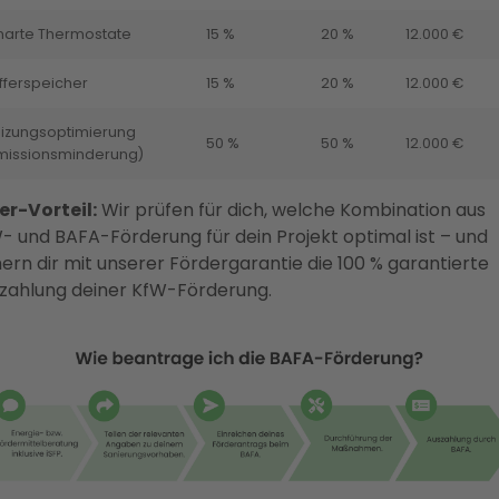
arte Thermostate
15 %
20 %
12.000 €
fferspeicher
15 %
20 %
12.000 €
izungsoptimierung
50 %
50 %
12.000 €
missionsminderung)
er-Vorteil:
Wir prüfen für dich, welche Kombination aus
- und BAFA-Förderung für dein Projekt optimal ist – und
hern dir mit unserer Fördergarantie die 100 % garantierte
zahlung deiner KfW-Förderung.