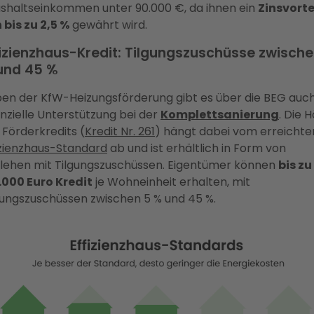
shaltseinkommen unter 90.000 €, da ihnen ein
Zinsvorte
 bis zu 2,5 %
gewährt wird.
fizienzhaus-Kredit: Tilgungszuschüsse zwische
und 45 %
en der KfW-Heizungsförderung gibt es über die BEG auc
anzielle Unterstützung bei der
Komplettsanierung
. Die 
 Förderkredits (
Kredit Nr. 261
) hängt dabei vom erreichte
izienzhaus-Standard
ab und ist erhältlich in Form von
lehen mit Tilgungszuschüssen. Eigentümer können
bis zu
.000 Euro Kredit
je Wohneinheit erhalten, mit
gungszuschüssen zwischen 5 % und 45 %.