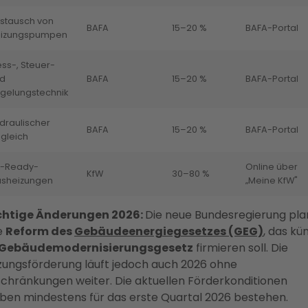
stausch von
BAFA
15–20 %
BAFA-Portal
izungspumpen
ss-, Steuer-
d
BAFA
15–20 %
BAFA-Portal
gelungstechnik
draulischer
BAFA
15–20 %
BAFA-Portal
gleich
-Ready-
Online über
KfW
30–80 %
sheizungen
„Meine KfW"
htige Änderungen 2026:
Die neue Bundesregierung pla
e
Reform des
Gebäudeenergiegesetzes (GEG)
, das kün
Gebäudemodernisierungsgesetz
firmieren soll. Die
zungsförderung läuft jedoch auch 2026 ohne
schränkungen weiter. Die aktuellen Förderkonditionen
iben mindestens für das erste Quartal 2026 bestehen.