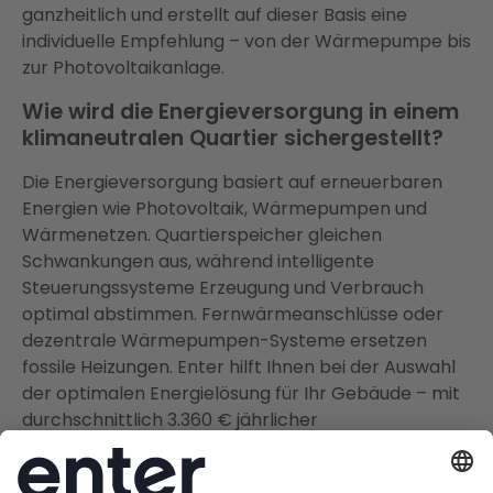
ganzheitlich und erstellt auf dieser Basis eine
individuelle Empfehlung – von der Wärmepumpe bis
zur Photovoltaikanlage.
Wie wird die Energieversorgung in einem
klimaneutralen Quartier sichergestellt?
Die Energieversorgung basiert auf erneuerbaren
Energien wie Photovoltaik, Wärmepumpen und
Wärmenetzen. Quartierspeicher gleichen
Schwankungen aus, während intelligente
Steuerungssysteme Erzeugung und Verbrauch
optimal abstimmen. Fernwärmeanschlüsse oder
dezentrale Wärmepumpen-Systeme ersetzen
fossile Heizungen. Enter hilft Ihnen bei der Auswahl
der optimalen Energielösung für Ihr Gebäude – mit
durchschnittlich 3.360 € jährlicher
Energiekosteneinsparung durch eine Wärmepumpe
und PV-Anlagen bis zu 2.000 € günstiger.