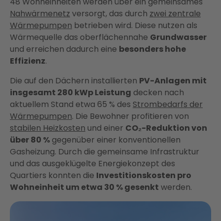
48 Wohneinheiten werden über ein gemeinsames
Nahwärmenetz
versorgt, das durch
zwei zentrale
Wärmepumpen
betrieben wird. Diese nutzen als
Wärmequelle das oberflächennahe
Grundwasser
und erreichen dadurch eine
besonders hohe
Effizienz
.
Die auf den Dächern installierten
PV-Anlagen mit
insgesamt 280 kWp Leistung
decken nach
aktuellem Stand etwa 65 % des
Strombedarfs der
Wärmepumpen
. Die Bewohner profitieren von
stabilen Heizkosten
und einer
CO₂-Reduktion von
über 80 %
gegenüber einer konventionellen
Gasheizung. Durch die gemeinsame Infrastruktur
und das ausgeklügelte Energiekonzept des
Quartiers konnten die
Investitionskosten pro
Wohneinheit um etwa 30 % gesenkt
werden.