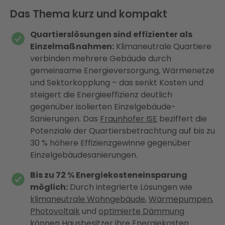
Das Thema kurz und kompakt
Quartierslösungen sind effizienter als
Einzelmaßnahmen:
Klimaneutrale Quartiere
verbinden mehrere Gebäude durch
gemeinsame Energieversorgung, Wärmenetze
und Sektorkopplung – das senkt Kosten und
steigert die Energieeffizienz deutlich
gegenüber isolierten Einzelgebäude-
Sanierungen. Das
Fraunhofer ISE
beziffert die
Potenziale der Quartiersbetrachtung auf bis zu
30 % höhere Effizienzgewinne gegenüber
Einzelgebäudesanierungen.
Bis zu 72 % Energiekosteneinsparung
möglich:
Durch integrierte Lösungen wie
klimaneutrale Wohngebäude
,
Wärmepumpen
,
Photovoltaik
und
optimierte Dämmung
können Hausbesitzer ihre Energiekosten