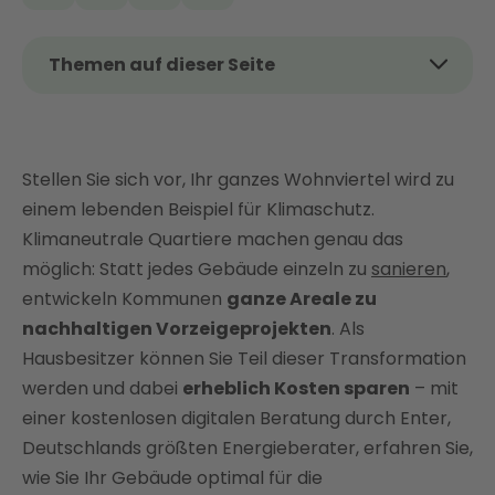
Themen auf dieser Seite
Das Thema kurz und kompakt
Pilotprojekt: Das sind klimaneutrale Quartiere
Stellen Sie sich vor, Ihr ganzes Wohnviertel wird zu
Gebäude modernisieren, Quartiere stärken:
Energetische Sanierung mit Enter
einem lebenden Beispiel für Klimaschutz.
Klimaneutrale Quartiere machen genau das
FAQ
möglich: Statt jedes Gebäude einzeln zu
sanieren
,
entwickeln Kommunen
ganze Areale zu
nachhaltigen Vorzeigeprojekten
. Als
Hausbesitzer können Sie Teil dieser Transformation
werden und dabei
erheblich Kosten sparen
– mit
einer kostenlosen digitalen Beratung durch Enter,
Deutschlands größten Energieberater, erfahren Sie,
wie Sie Ihr Gebäude optimal für die