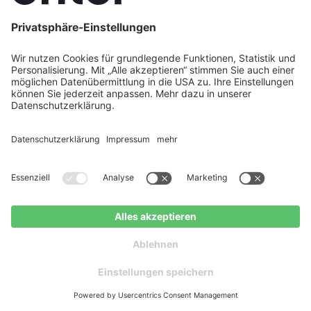
und Sie können aktiv dazu beitragen. Mit den
richtigen Modernisierungsmaßnahmen können Sie
Ihren
Energieverbrauch und dadurch auch Ihre
Energiekosten deutlich senken
– durchschnittlich
3.360 € pro Jahr. Enter als Deutschlands größter
Energieberater analysiert Ihr Gebäude ganzheitlich
und begleitet Sie von der ersten Beratung bis zur
fertigen Installation.
Vereinbaren Sie jetzt Ihre
kostenlose digitale Beratung
und profitieren Sie von
unserer Effizienzgarantie: Ihre neue Anlage arbeitet
mindestens 3× so effizient wie Ihre fossile Altanlage.
Mit über 37.000 erfolgreichen Projekten und einer
Kundenzufriedenheit von 4,8 von 5 Sternen sind Sie
bei Enter in besten Händen.
Jetzt Beratung anfragen
Kostenloser Ratgeber