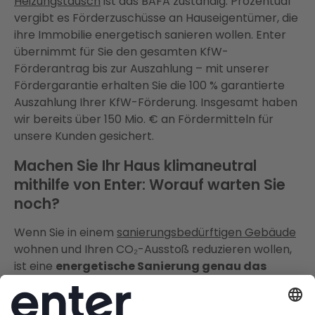
Heizungstausch
ist das BAFA zuständig. Prozentual
vergibt es Förderzuschüsse an Hauseigentümer, die
ihre Immobilie energetisch sanieren wollen. Enter
übernimmt für Sie den gesamten KfW-
Förderantrag bis zur Auszahlung – mit unserer
Fördergarantie erhalten Sie die 100 % garantierte
Auszahlung Ihrer KfW-Förderung. Insgesamt haben
wir bereits über 150 Mio. € an Fördermitteln für
unsere Kunden gesichert.
Machen Sie Ihr Haus klimaneutral
mithilfe von Enter: Worauf warten Sie
noch?
Wenn Sie in einem
sanierungsbedürftigen Gebäude
wohnen und Ihren CO₂-Ausstoß reduzieren wollen,
ist eine
energetische Sanierung genau das
Richtige
. Klimaneutralität ist momentan und auch
in der Zukunft eines der wichtigsten Ziele weltweit