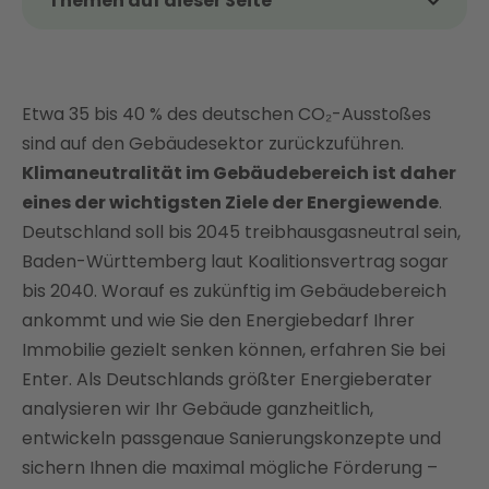
Themen auf dieser Seite
Das Thema kurz und kompakt
Was bedeutet klimaneutral?
Etwa 35 bis 40 % des deutschen CO₂-Ausstoßes
Was sind klimaneutrale Gebäude?
sind auf den Gebäudesektor zurückzuführen.
Wie wird ein Gebäude klimaneutral? Tipps für
Klimaneutralität im Gebäudebereich ist daher
Hausbesitzer
eines der wichtigsten Ziele der Energiewende
.
EU-Pläne: Müssen alle Häuser bis 2030 klimaneutral
Deutschland soll bis 2045 treibhausgasneutral sein,
sein?
Baden-Württemberg laut Koalitionsvertrag sogar
Wohngebäude klimaneutral sanieren: Das sind die
bis 2040. Worauf es zukünftig im Gebäudebereich
Kosten
ankommt und wie Sie den Energiebedarf Ihrer
Welche Förderprogramme gibt es?
Immobilie gezielt senken können, erfahren Sie bei
Machen Sie Ihr Haus klimaneutral mithilfe von Enter:
Enter. Als Deutschlands größter Energieberater
Worauf warten Sie noch?
analysieren wir Ihr Gebäude ganzheitlich,
FAQ
entwickeln passgenaue Sanierungskonzepte und
sichern Ihnen die maximal mögliche Förderung –