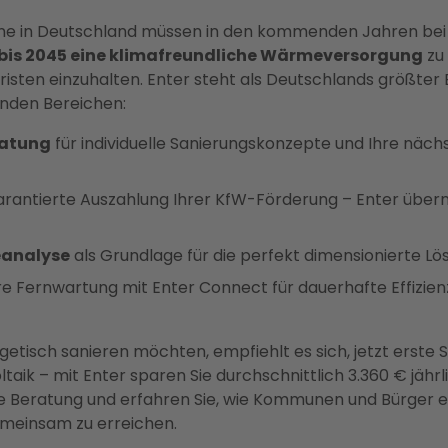
 in Deutschland müssen in den kommenden Jahren bei
bis 2045 eine klimafreundliche Wärmeversorgung
zu 
risten einzuhalten. Enter steht als Deutschlands größter
genden Bereichen:
ratung
für individuelle Sanierungskonzepte und Ihre nächs
arantierte Auszahlung Ihrer KfW-Förderung – Enter üb
eanalyse
als Grundlage für die perfekt dimensionierte Lös
e Fernwartung mit Enter Connect für dauerhafte Effizien
rgetisch sanieren möchten, empfiehlt es sich, jetzt erste
k – mit Enter sparen Sie durchschnittlich 3.360 € jährl
tale Beratung und erfahren Sie, wie Kommunen und Bürge
emeinsam zu erreichen.