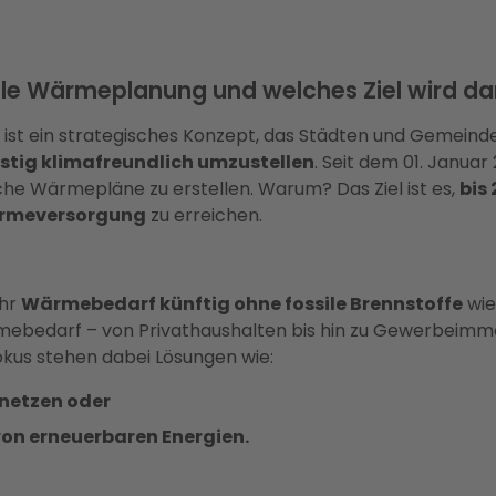
e Wärmeplanung und welches Ziel wird dam
t ein strategisches Konzept, das Städten und Gemeinden 
tig klimafreundlich umzustellen
. Seit dem 01. Januar
he Wärmepläne zu erstellen. Warum? Das Ziel ist es,
bis
ärmeversorgung
zu erreichen.
ihr
Wärmebedarf künftig ohne fossile Brennstoffe
wie
bedarf – von Privathaushalten bis hin zu Gewerbeimmob
us stehen dabei Lösungen wie:
netzen oder
von erneuerbaren Energien.