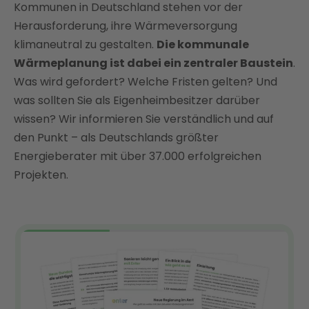
welches Ziel wird damit verfolgt?
Kommunen in Deutschland stehen vor der
Wärmeplanung der verschiedenen Bundesländer
Herausforderung, ihre Wärmeversorgung
im Überblick
klimaneutral zu gestalten.
Die kommunale
Ausblick: Zukünftige Wärmeplanung in Europa
Wärmeplanung ist dabei ein zentraler Baustein
.
Was wird gefordert? Welche Fristen gelten? Und
Fazit: Mit Enter keine Fristen für die Wärmeplanung
was sollten Sie als Eigenheimbesitzer darüber
verpassen und zum Klimaschutz beitragen
wissen? Wir informieren Sie verständlich und auf
FAQ
den Punkt – als Deutschlands größter
Energieberater mit über 37.000 erfolgreichen
Projekten.