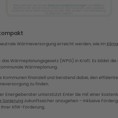
 kompakt
maneutrale Wärmeversorgung erreicht werden, wie im
Klim
4 das Wärmeplanungsgesetz (WPG) in Kraft. Es bildet die
 kommunale Wärmeplanung.
e Kommunen finanziell und beratend dabei, den effiziente
eversorgung zu finden.
r Energieberater unterstützt Enter Sie mit einer kostenl
e Sanierung
zukunftssicher anzugehen – inklusive Förderga
 Ihrer KfW-Förderung.