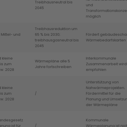
Treibhausneutral bis
und
2045
Transformationskonze
möglich
Treibhausreduktion um
 Mittel- und
65 % bis 2030;
Fördert gebäudescha
treibhausgasneutral bis
Wärmebedarfskarten
2045
 kleine
Interkommunale
Wärmepläne alle 5
is zum
Zusammenarbeit wird
Jahre fortschreiben
zw. 2028
empfohlen
Unterstützung von
 kleine
Nahwärmeprojekten;
is zum
/
Fördermittel für die
zw. 2028
Planung und Umsetzu
der Wärmepläne
Landesgesetz
Kommunale
ung ist für
/
Wärmeplanung ist nic