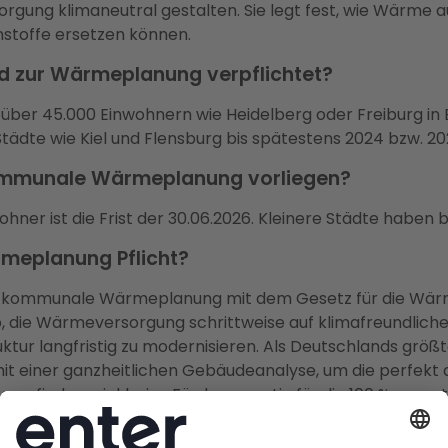
ung klimaneutral gestalten. Sie legt fest, wie Wärme 
stoffe ersetzen können.
 zur Wärmeplanung verpflichtet?
 über 45.000 Einwohnern wie Heidelberg oder Freiburg i
tädte wie Kiel und Flensburg bis spätestens 2024 bzw. 
ommunale Wärmeplanung vorliegen?
hner ist die Frist der 30.06.2026. Kleinere Städte haben b
meplanung Pflicht?
 die kommunale Wärmeplanung mit dem Gesetz für die Wär
ab, die Wärmeversorgung schrittweise auf klimafreundlich
ktur langfristig zu modernisieren. Als Deutschlands größ
mit einer ganzheitlichen Gebäudeanalyse, um die perfekt 
u finden – inklusive Fördergarantie für die 100 % garan