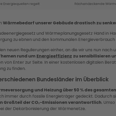
 Energiequellen regelt
flächendeckende Wärme
en
Wärmebedarf unserer Gebäude drastisch zu senke
udeenergiegesetz und Wärmeplanungsgesetz Hand in Han
rgung zu ebnen und den kommunalen Energieverbrauch n
len neuen Regulierungen einher, an die wir uns nun nach
 Themen rund um
Energieeffizienz
zu sensibilisieren 
von Enter zur Seite. In einer kostenlosen digitalen Berat
ng zu finden.
rschiedenen Bundesländer im Überblick
meversorgung und Heizung über 50 % des gesamten
h immer durch fossile Energieträger gedeckt. Dadurch s
n Großteil der CO₂-Emissionen verantwortlich
. Umso 
 der Dekarbonisierung der Wärmenetze.