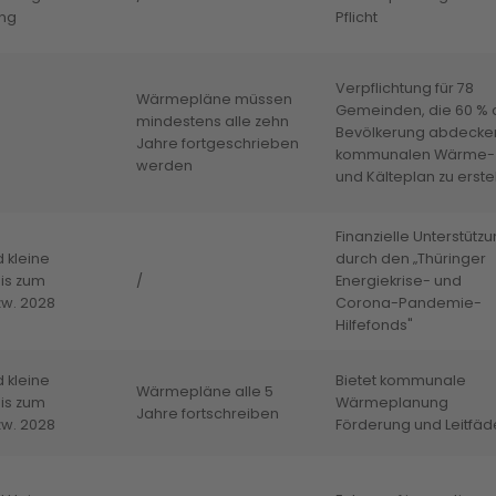
ung
Pflicht
Verpflichtung für 78
Wärmepläne müssen
Gemeinden, die 60 % 
mindestens alle zehn
Bevölkerung abdecke
Jahre fortgeschrieben
kommunalen Wärme-
werden
und Kälteplan zu erste
Finanzielle Unterstütz
 kleine
durch den „Thüringer
is zum
/
Energiekrise- und
zw. 2028
Corona-Pandemie-
Hilfefonds"
 kleine
Bietet kommunale
Wärmepläne alle 5
is zum
Wärmeplanung
Jahre fortschreiben
zw. 2028
Förderung und Leitfäd