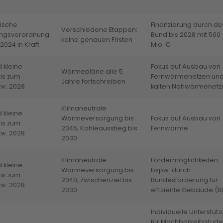
ische
Finanzierung durch de
Verschiedene Etappen;
ngsverordnung
Bund bis 2028 mit 500
keine genauen Fristen
2024 in Kraft
Mio. €
 kleine
Fokus auf Ausbau von
Wärmepläne alle 5
is zum
Fernwärmenetzen un
Jahre fortschreiben
zw. 2028
kalten Nahwärmenetz
Klimaneutrale
 kleine
Wärmeversorgung bis
Fokus auf Ausbau von
is zum
2045; Kohleausstieg bis
Fernwärme
zw. 2028
2030
Klimaneutrale
Fördermöglichkeiten
 kleine
Wärmeversorgung bis
bspw. durch
is zum
2040; Zwischenziel bis
Bundesförderung für
zw. 2028
2030
effiziente Gebäude (B
Individuelle Unterstüt
für Machbarkeitsstudi