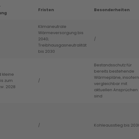
r
Fristen
Besonderheiten
ung
Klimaneutrale
Wärmeversorgung bis
2040;
/
Treibhausgasneutralität
bis 2030
Bestandsschutz für
bereits bestehende
 kleine
Wärmepläne, insofern
is zum
/
vergleichbar mit
zw. 2028
aktuellen Ansprüchen
sind
/
Kohleausstieg bis 203