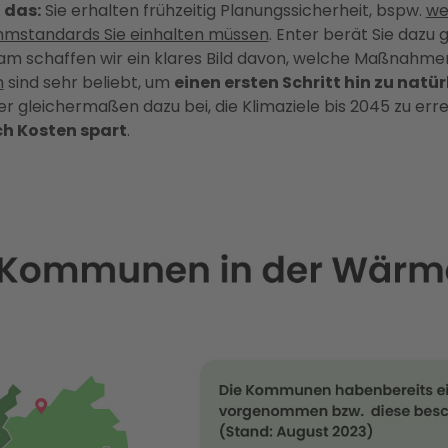
 das:
Sie erhalten frühzeitig Planungssicherheit, bspw.
we
mstandards Sie einhalten müssen
. Enter berät Sie dazu 
am schaffen wir ein klares Bild davon, welche Maßnahme
n
sind sehr beliebt, um
einen ersten Schritt hin zu natür
gleichermaßen dazu bei, die Klimaziele bis 2045 zu err
ch Kosten spart
.