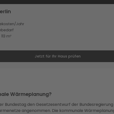
erlin
iekosten/Jahr
iebedarf
 113 m²
Jetzt für Ihr Haus prüfen
nale Wärmeplanung?
er Bundestag den Gesetzesentwurf der Bundesregierung
Wärmenetze angenommen. Die kommunale Wärmeplanung b