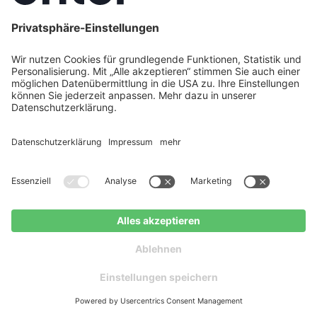
Bruch auf die kommunale Wärmeplanung in De
t keinen direkten Einfluss auf die kommunale Wärmeplanu
ünftige politische Entscheidungen könnten jedoch die finan
 Kommunen sollten daher bestehende Fördermöglichkeite
hen Wärmeversorgung abzusichern und Fortschritte zu sic
-Vergleich
, um die beste Lösung für Ihr Zuhause zu finde
MEHR LESEN
Jetzt weitere Artikel entdecken
Kostenlose Beratung
Kostenloser
anfragen
Ratgeber