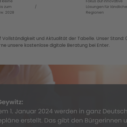
 kleine
Fokus auf innovative
is zum
/
Lösungen für ländlich
zw. 2028
Regionen
 Vollständigkeit und Aktualität der Tabelle. Unser Stand: 
ne unsere kostenlose digitale Beratung bei Enter.