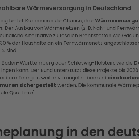
ezahlbare Wärmeversorgung in Deutschland
g bietet Kommunen die Chance, ihre
Wärmeversorgun
n
. Der Ausbau von Wärmenetzen (z. B. Nah- und
Fernwä
reundliche Alternative zu fossilen Brennstoffen wie
Gas
u
 30 % der Haushalte an ein Fernwärmenetz angeschlossen
 % sind.
e
Baden-Württemberg
oder
Schleswig-Holstein
, wie die
D
lingen kann. Der Bund unterstützt diese Projekte bis 2028
uerbare Energien weiter vorangetrieben und
eine kosten
unen sichergestellt
werden. Die kommunale Wärmeplan
ale Quartiere
".