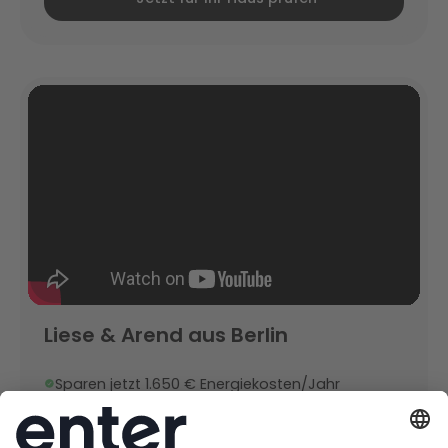
Liese & Arend aus Berlin
Sparen jetzt 1.650 € Energiekosten/Jahr
81 % weniger Primärenergiebedarf
Baujahr 1935 | Wohnfläche 113 m²