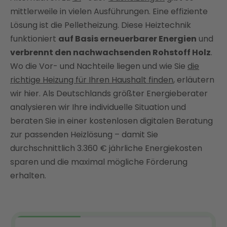
mittlerweile in vielen Ausführungen. Eine effiziente
Dient eine Pelletheizung als umweltfreundliche
Lösung ist die Pelletheizung. Diese Heiztechnik
Heizalternative?
funktioniert
auf Basis erneuerbarer Energien
und
Pelletkessel und Pelletofen: Der Unterschied
verbrennt den nachwachsenden Rohstoff Holz
.
Effizienter Betrieb mit Pufferspeicher
Wo die Vor- und Nachteile liegen und wie Sie
die
Alles zum staatlichen Förderprogramm mit der
richtige Heizung für Ihren Haushalt finden
, erläutern
KfW
wir hier. Als Deutschlands größter Energieberater
Pelletheizung smart kombinieren: So geht's!
analysieren wir Ihre individuelle Situation und
Vor- und Nachteile der Pelletheizung im Überblick
beraten Sie in einer kostenlosen digitalen Beratung
zur passenden Heizlösung – damit Sie
Heizen mit Pellets: Mit Enter die passende
Heizlösung finden!
durchschnittlich 3.360 € jährliche Energiekosten
sparen und die maximal mögliche Förderung
FAQ
erhalten.