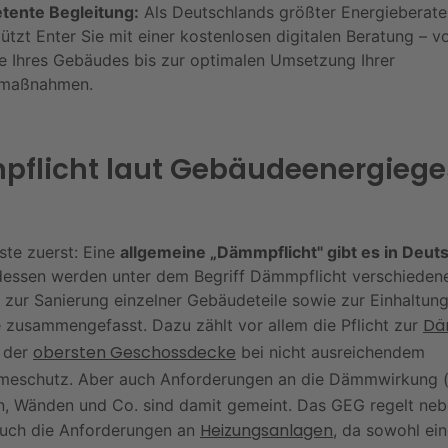
tente Begleitung:
Als Deutschlands größter Energieberate
tützt Enter Sie mit einer kostenlosen digitalen Beratung – v
e Ihres Gebäudes bis zur optimalen Umsetzung Ihrer
aßnahmen.
flicht laut Gebäudeenergiege
ste zuerst: Eine
allgemeine „Dämmpflicht" gibt es in Deut
tdessen werden unter dem Begriff Dämmpflicht verschieden
n zur Sanierung einzelner Gebäudeteile sowie zur Einhaltun
Dä
usammengefasst. Dazu zählt vor allem die Pflicht zur
obersten Geschossdecke
 der
bei nicht ausreichendem
meschutz. Aber auch Anforderungen an die Dämmwirkung 
n, Wänden und Co. sind damit gemeint. Das GEG regelt neb
Heizungsanlagen
ch die Anforderungen an
, da sowohl ein