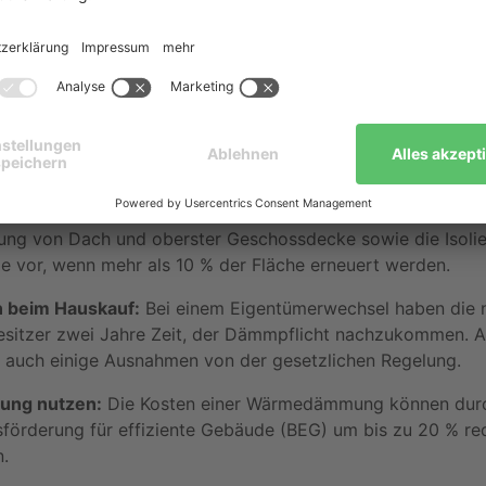
hema kurz und kompakt
liche Vorgaben:
Das Gebäudeenergiegesetz (GEG) schreib
g von Dach und oberster Geschossdecke sowie die Isolie
e vor, wenn mehr als 10 % der Fläche erneuert werden.
 beim Hauskauf:
Bei einem Eigentümerwechsel haben die 
sitzer zwei Jahre Zeit, der Dämmpflicht nachzukommen. Al
s auch einige Ausnahmen von der gesetzlichen Regelung.
ung nutzen:
Die Kosten einer Wärmedämmung können durc
förderung für effiziente Gebäude (BEG) um bis zu 20 % re
.