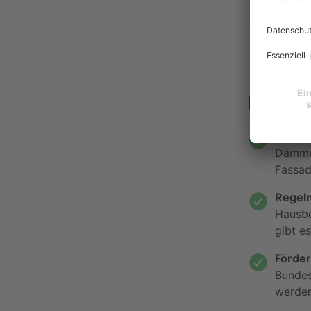
Das T
Gesetz
Dämmun
Fassad
Regeln
Hausbe
gibt e
Förder
Bundes
werden