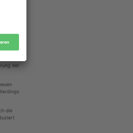
t die
rung der
neuen
lerdings
h die
duziert