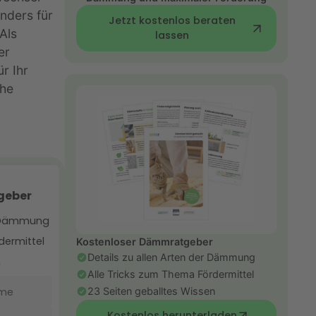
nders für
Jetzt kostenlos beraten
 Als
lassen
er
r Ihr
che
Kostenloser Dämmratgeber
Details zu allen Arten der Dämmung
Alle Tricks zum Thema Fördermittel
23 Seiten geballtes Wissen
Kostenlos herunterladen