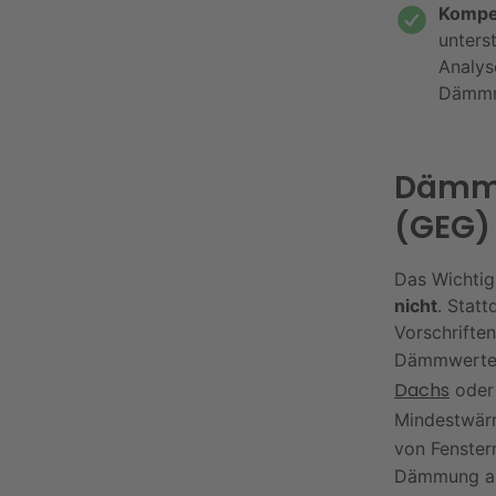
Kompe
unters
Analys
Dämmm
Dämmp
(GEG)
Das Wichtig
nicht
. Stat
Vorschrifte
Dämmwerte z
Dachs
oder
Mindestwär
von Fenster
Dämmung au