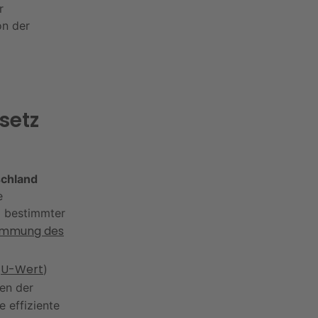
r
on der
setz
schland
e
g bestimmter
mmung des
U-Wert
(
)
en der
e effiziente