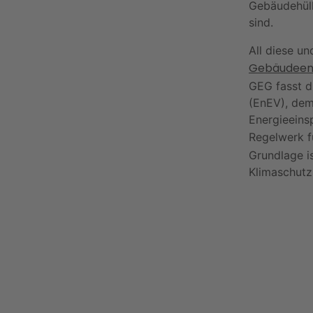
Gebäudehüll
sind.
All diese u
Gebäudeen
GEG fasst d
(EnEV), de
Energieeins
Regelwerk f
Grundlage i
Klimaschutz