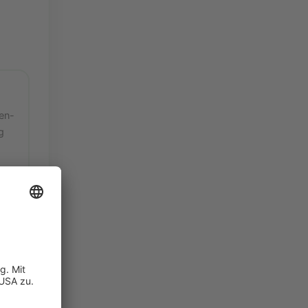
en-
g
ke