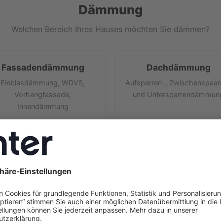
Dämmung
Welchen Bereich Ihres Hauses möchten Sie dämmen?
Fassadendämmung
Dachdämmung
Einblasdämmung, WDVS,
Aufsparren-, Zwischenspaar
Vorhangfassade,
und Untersparrendämmun
Innendämmung
Kellerdämmung
Oberste Geschossdec
Kellerdeckendämmung oder
Begehbare oder Nicht
Perimeterdämmung
begehbare Dämmung