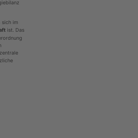
iebilanz
 sich im
aft
ist. Das
erordnung
m
zentrale
zliche