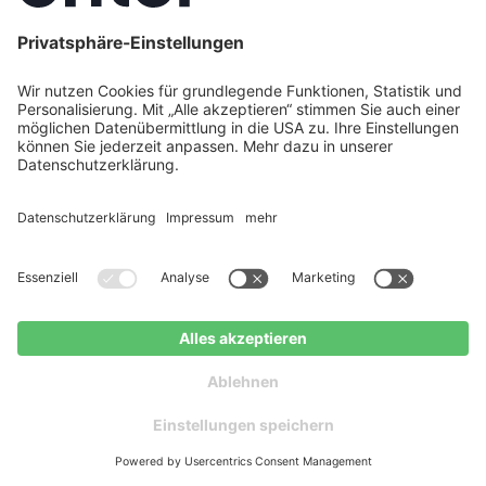
entscheiden.
Lohnt sich eine Wärmepumpe auch in
einem unsanierten Altbau im Vergleich zur
Fernwärme?
Moderne Wärmepumpen funktionieren auch in vielen
unsanierten Altbauten
zuverlässig. Ergänzende
Maßnahmen wie Dämmung oder Fenstertausch
verbessern die Effizienz und senken die Heizkosten
zusätzlich. Enter begleitet Sie als Deutschlands
größter Energieberater beim gesamten
Sanierungsprozess – von der ganzheitlichen
Gebäudeanalyse über die perfekt dimensionierte
Wärmepumpe bis zur Gebäudehülle. Inklusive
Fördergarantie: 100 % garantierte Auszahlung der
KfW-Förderung.
Jetzt Angebot erhalten
Kostenloser Ratgeber