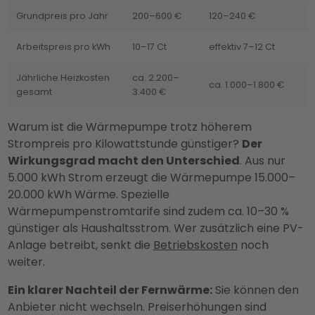
Grundpreis pro Jahr
200–600 €
120–240 €
Arbeitspreis pro kWh
10–17 Ct
effektiv 7–12 Ct
Jährliche Heizkosten
ca. 2.200–
ca. 1.000–1.800 €
gesamt
3.400 €
Warum ist die Wärmepumpe trotz höherem
Strompreis pro Kilowattstunde günstiger?
Der
Wirkungsgrad macht den Unterschied
. Aus nur
5.000 kWh Strom erzeugt die Wärmepumpe 15.000–
20.000 kWh Wärme. Spezielle
Wärmepumpenstromtarife sind zudem ca. 10–30 %
günstiger als Haushaltsstrom. Wer zusätzlich eine PV-
Anlage betreibt, senkt die
Betriebskosten
noch
weiter.
Ein klarer Nachteil der Fernwärme:
Sie können den
Anbieter nicht wechseln. Preiserhöhungen sind