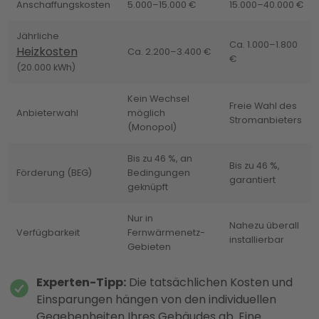
Anschaffungskosten
5.000–15.000 €
15.000–40.000 €
Jährliche
Ca. 1.000–1.800
Heizkosten
Ca. 2.200–3.400 €
€
(20.000 kWh)
Kein Wechsel
Freie Wahl des
Anbieterwahl
möglich
Stromanbieters
(Monopol)
Bis zu 46 %, an
Bis zu 46 %,
Förderung (BEG)
Bedingungen
garantiert
geknüpft
Nur in
Nahezu überall
Verfügbarkeit
Fernwärmenetz-
installierbar
Gebieten
Experten-Tipp:
Die tatsächlichen Kosten und
Einsparungen hängen von den individuellen
Gegebenheiten Ihres Gebäudes ab. Eine