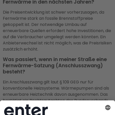
Fernwärme in den nächsten Jahren?
Die Preisentwicklung ist schwer vorherzusagen, da
Fernwärme stark an fossile Brennstoffpreise
gekoppelt ist. Der notwendige Umbau auf
erneuerbare Quellen erfordert hohe Investitionen, die
auf die Verbraucher umgelegt werden könnten. Ein
Anbieterwechsel ist nicht möglich, was die Preisrisiken
zusätzlich erhöht.
Was passiert, wenn in meiner Straße eine
Fernwärme-Satzung (Anschlusszwang)
besteht?
Ein Anschlusszwang gilt laut § 109 GEG nur für
konventionelle Heizsysteme. Wärmepumpen sind als
erneuerbare Heiztechnik davon ausgenommen. Das
bestätigt ein Rechtsgutachten des Bundesverbands
Wärmepumpe. Sie dürfen sich also auch in Gebieten
mit Anschlusszwang für eine Wärmepumpe