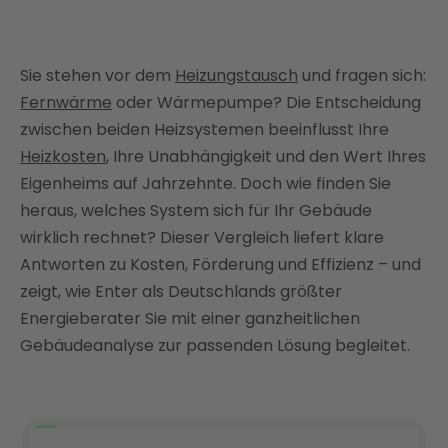
Das Thema kurz und kompakt
Fernwärme vs. Wärmepumpe: Die wichtigsten
Unterschiede im Überblick
Sie stehen vor dem
Heizungstausch
und fragen sich:
Was ist besser: Fernwärme oder Wärmepumpe?
Fernwärme
oder Wärmepumpe? Die Entscheidung
Die Vor- und Nachteile
zwischen beiden Heizsystemen beeinflusst Ihre
Was ist günstiger: Fernwärme oder
Heizkosten
, Ihre Unabhängigkeit und den Wert Ihres
Wärmepumpe? Der Kosten-Check
Eigenheims auf Jahrzehnte. Doch wie finden Sie
heraus, welches System sich für Ihr Gebäude
Warum Wärmepumpen die zukunftssichere Wahl
sind – jetzt mit Enter umsteigen
wirklich rechnet? Dieser Vergleich liefert klare
Antworten zu Kosten, Förderung und Effizienz – und
FAQ
zeigt, wie Enter als Deutschlands größter
Energieberater Sie mit einer ganzheitlichen
Gebäudeanalyse zur passenden Lösung begleitet.