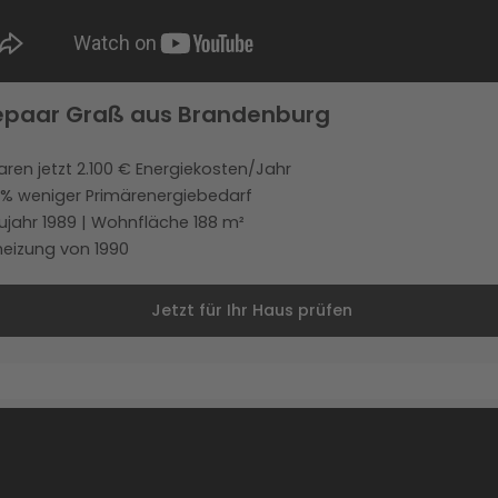
epaar Graß aus Brandenburg
aren jetzt 2.100 € Energiekosten/Jahr
 % weniger Primärenergiebedarf
ujahr 1989 | Wohnfläche 188 m²
heizung von 1990
Jetzt für Ihr Haus prüfen