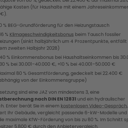
quote von 80 %, gedeckelt bei 22.400 € auf maximal 28.
fähige Kosten (für Haushalte mit einem Jahreseinkommen
 €).
0 % BEG-Grundförderung für den Heizungstausch
16 %
Klimageschwindigkeitsbonus
beim Tausch fossiler
eizungen (sinkt halbjährlich um 4 Prozentpunkte, entfällt
em zweiten Halbjahr 2028)
40 % Einkommensbonus bei Haushaltseinkommen bis 30.
30 % bei 30.001–40.000 €, +10 % bei 40.001–50.000 €
aximal 80 % Gesamtförderung, gedeckelt bei 22.400 €
abhängig von der Einkommensgruppe)
setzung sind eine JAZ von mindestens 3, eine
stberechnung nach DIN EN 12831
und ein hydraulischer
h. Enter berät Sie in einem
kostenlosen Video-Gespräch
,
iert Ihr Gebäude, vergleicht passende 6-kW-Modelle und 
die maximale KfW-Förderung von bis zu 80 %. Im Schnitt 
sitzer 5.800 € durch den Anbietervergleich.