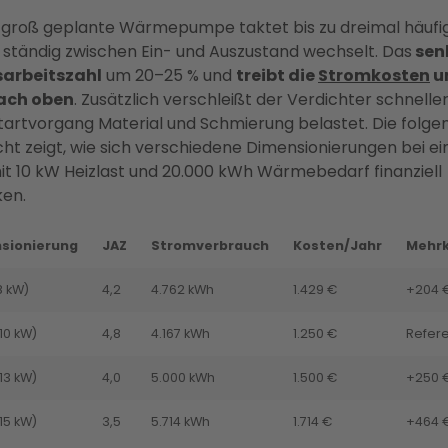
u groß geplante Wärmepumpe taktet bis zu dreimal häufig
e ständig zwischen Ein- und Auszustand wechselt. Das
senk
arbeitszahl
um 20–25 % und
treibt die
Stromkosten
u
ach oben
. Zusätzlich verschleißt der Verdichter schneller
Startvorgang Material und Schmierung belastet. Die folge
cht zeigt, wie sich verschiedene Dimensionierungen bei e
it 10 kW Heizlast und 20.000 kWh Wärmebedarf finanziell
ken.
sionierung
JAZ
Stromverbrauch
Kosten/Jahr
Mehr
8 kW)
4,2
4.762 kWh
1.429 €
+204 
10 kW)
4,8
4.167 kWh
1.250 €
Refer
13 kW)
4,0
5.000 kWh
1.500 €
+250 
15 kW)
3,5
5.714 kWh
1.714 €
+464 