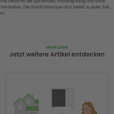
erte Heizstab die Spitzenlast, kostengünstig und ohne
teinbußen. Die Wohlfühltemperatur bleibt zu jeder Zeit
rt.
MEHR LESEN
Jetzt weitere Artikel entdecken