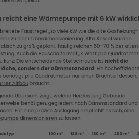
nbietervergleich.
 reicht eine Wärmepumpe mit 6 kW wirklic
breitete Faustregel „so viele kW wie die alte Gasheizung“ 
mmer zu einer Überdimensionierung. Alte Kessel wurden
atisch zu groß geplant, häufig reichen 60–70 % der alten
istung. Auch die Pauschalformel „X Watt pro Quadratmet
zu kurz: Die entscheidende Stellschraube ist
nicht die
läche, sondern der Dämmstandard
. Ein hocheffizient
 benötigt pro Quadratmeter nur einen Bruchteil dessen, 
erter Altbau
braucht.
lgende Übersicht zeigt, welche Heizleistung Gebäude
herweise benötigen, gegliedert nach Dämmstandard und
che. Für eine präzise Auslegung empfiehlt es sich, eine
pumpe dimensionieren
zu lassen.
udetyp
100 m²
120 m²
150 m²
200 m²