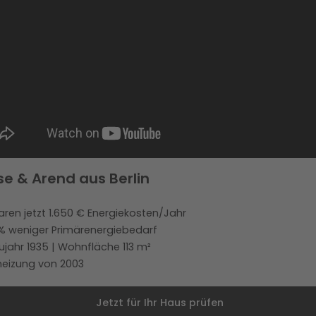
se & Arend aus Berlin
aren jetzt 1.650 € Energiekosten/Jahr
 % weniger Primärenergiebedarf
ujahr 1935 | Wohnfläche 113 m²
heizung von 2003
Jetzt für Ihr Haus prüfen