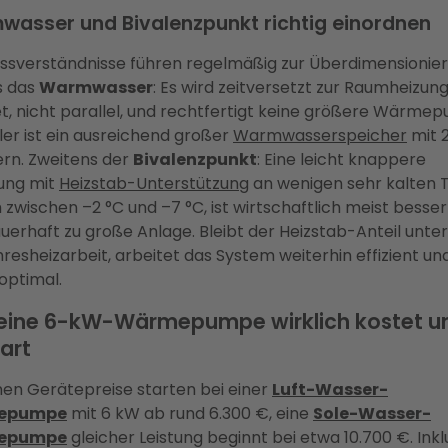
asser und Bivalenzpunkt richtig einordnen
issverständnisse führen regelmäßig zur Überdimensionier
s das
Warmwasser
: Es wird zeitversetzt zur Raumheizun
et, nicht parallel, und rechtfertigt keine größere Wärme
ler ist ein ausreichend großer
Warmwasserspeicher
mit 
ern. Zweitens der
Bivalenzpunkt
: Eine leicht knappere
ung mit
Heizstab-Unterstützung
an wenigen sehr kalten 
 zwischen –2 °C und –7 °C, ist wirtschaftlich meist besser
uerhaft zu große Anlage. Bleibt der Heizstab-Anteil unter
resheizarbeit, arbeitet das System weiterhin effizient un
optimal.
eine 6-kW-Wärmepumpe wirklich kostet u
art
nen Gerätepreise starten bei einer
Luft-Wasser-
epumpe
mit 6 kW ab rund 6.300 €, eine
Sole-Wasser-
epumpe
gleicher Leistung beginnt bei etwa 10.700 €. Inkl