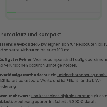
Thema kurz und kompakt
assende Gebäude:
6 kW eignen sich für Neubauten bis 1
d sanierte Altbauten bis etwa 100 m².
äufigster Fehler:
Wärmepumpen sind häufig überdimensi
nd verursachen dadurch unnötige Kosten.
uverlässige Methode:
Nur die
Heizlastberechnung nach 
831
liefert belastbare Werte und ist Pflicht für die KfW-
örderung.
nter-Mehrwert:
Eine kostenlose digitale Beratung
plus V
eizlastberechnung sparen im Schnitt 5.800 € durch