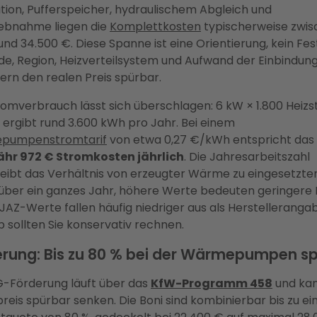
ation, Pufferspeicher, hydraulischem Abgleich und
iebnahme liegen die
Komplettkosten
typischerweise zwi
und 34.500 €. Diese Spanne ist eine Orientierung, kein Fes
e, Region, Heizverteilsystem und Aufwand der Einbindun
ern den realen Preis spürbar.
romverbrauch lässt sich überschlagen: 6 kW × 1.800 Heiz
 ergibt rund 3.600 kWh pro Jahr. Bei einem
pumpenstromtarif
von etwa 0,27 €/kWh entspricht das
hr 972 € Stromkosten jährlich
. Die Jahresarbeitszahl
eibt das Verhältnis von erzeugter Wärme zu eingesetzt
über ein ganzes Jahr, höhere Werte bedeuten geringere 
JAZ-Werte fallen häufig niedriger aus als Herstelleranga
 sollten Sie konservativ rechnen.
erung: Bis zu 80 % bei der Wärmepumpen s
G-Förderung läuft über das
KfW-Programm 458
und ka
reis spürbar senken. Die Boni sind kombinierbar bis zu ei