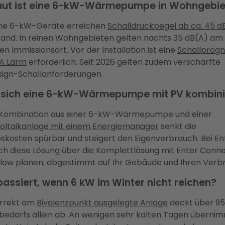
aut ist eine 6-kW-Wärmepumpe in Wohngebi
e 6-kW-Geräte erreichen
Schalldruckpegel ab ca. 45 d
and. In reinen Wohngebieten gelten nachts 35 dB(A) am
n Immissionsort. Vor der Installation ist eine
Schallprog
A Lärm
erforderlich. Seit 2026 gelten zudem verschärfte
ign-Schallanforderungen.
 sich eine 6-kW-Wärmepumpe mit PV kombin
e Kombination aus einer 6-kW-Wärmepumpe und einer
oltaikanlage mit einem Energiemanager
senkt die
bskosten spürbar und steigert den Eigenverbrauch. Bei En
sich diese Lösung über die Komplettlösung mit Enter Conn
Flow planen, abgestimmt auf Ihr Gebäude und Ihren Verb
assiert, wenn 6 kW im Winter nicht reichen?
orrekt am
Bivalenzpunkt ausgelegte Anlage
deckt über 95
bedarfs allein ab. An wenigen sehr kalten Tagen überni