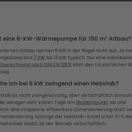
t eine 6-kW-Wärmepumpe für 150 m² Altbau?
nierten Altbau reichen 6 kW in der Regel nicht aus. Je n
ungsstand sind
7 kW
bis 13 kW typisch. Nur eine individuelle
stberechnung nach DIN EN 12831
klärt den tatsächlichen B
ssig.
he ich bei 6 kW zwingend einen Heizstab?
zstab ist nicht zwingend nötig, aber wirtschaftlich sinnvoll.
die wenigen sehr kalten Tage am
Bivalenzpunkt
ab und
cht eine knappere, effizientere Dimensionierung statt te
mensionierung. Solange der Heizstab-Anteil unter 10 % de
eizarbeit bleibt, ist der Betrieb wirtschaftlich.