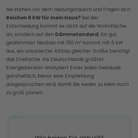
Sie stehen vor dem Heizungstausch und fragen sich:
Der teuerste Fehler: Wärmepumpe
überdimensionieren
Reichen 6 kW für mein Haus?
Bei der
Entscheidung kommt es nicht auf die Wohnfläche
Was eine 6-kW-Wärmepumpe wirklich kostet und
einspart
an, sondern auf den
Dämmstandard
. Ein gut
gedämmter Neubau mit 150 m² kommt mit 6 kW
Förderung: Bis zu 80 % bei der Wärmepumpen
aus, ein unsanierter Altbau gleicher Größe benötigt
sparen
das Dreifache. Als Deutschlands größter
6-kW-Wärmepumpe richtig planen mit Enter
Energieberater analysiert Enter jedes Gebäude
FAQ
ganzheitlich, bevor eine Empfehlung
ausgesprochen wird, damit Sie weder zu klein noch
zu groß planen.