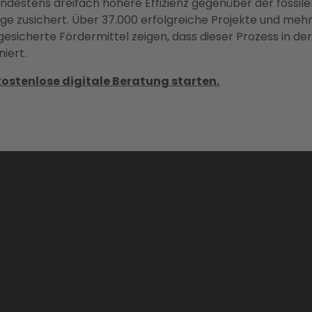
ndestens dreifach höhere Effizienz gegenüber der fossile
ge zusichert. Über 37.000 erfolgreiche Projekte und mehr
gesicherte Fördermittel zeigen, dass dieser Prozess in der
niert.
kostenlose digitale Beratung starten.