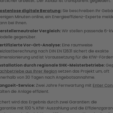
aftlicher arbeitet. Der Ablauf ist transparent gegliedert.
ostenlose digitale Beratung
:
Sie beschreiben Ihr Gebä
enigen Minuten online, ein Energieeffizienz-Experte meld
ann bei Ihnen.
erstellerneutraler Vergleich:
Wir stellen passende 6-
odelle gegenüber.
ertifizierte Vor-Ort-Analyse:
Eine raumweise
eizlastberechnung nach DIN EN 12831 sichert die exakte
imensionierung und ist Voraussetzung für die KfW-Förder
nstallation durch regionale SHK-Meisterbetriebe:
Gep
achbetriebe aus Ihrer Region
setzen das Projekt um, oft
nnerhalb von 30 Tagen nach Angebotsannahme.
angzeit-Service:
Zwei Jahre Fernwartung mit
Enter Con
alten die Anlage effizient.
chert wird das Ergebnis durch zwei Garantien: die
arantie mit 100 % KfW-Auszahlung und die Effizienzgarant