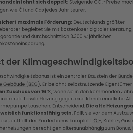
handeln lohnt sich doppelt:
Steigende CO₂-Preise ma
gen wie Öl und Gas
jedes Jahr teurer.
 sichert maximale Förderung:
Deutschlands größter
eberater begleitet Sie mit kostenloser digitaler Beratung,
garantie und durchschnittlich 3.360 € jährlicher
ekosteneinsparung.
st der Klimageschwindigkeitsb
schwindigkeitsbonus ist ein zentraler Baustein der
Bunde
nte Gebäude (BEG)
. Er belohnt selbstnutzende Eigentümer
en Zuschuss von 16 %
, wenn sie in den kommenden Jahr
onierende fossile Heizung gegen eine klimafreundliche Al
ärmepumpe tauschen. Entscheidend:
Die alte Heizungs
eislich funktionsfähig sein.
Fällt sie vor dem Austaus
 aus, entfällt der Förderbonus komplett.
Öl
-, Kohle-, Gas
herheizungen berechtigen altersunabhängig zum Bonus. 