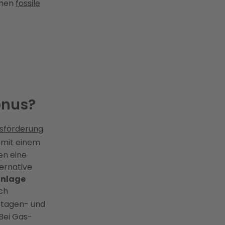
chen
fossile
onus?
sförderung
 mit einem
en eine
ternative
anlage
ch
etagen- und
Bei Gas-