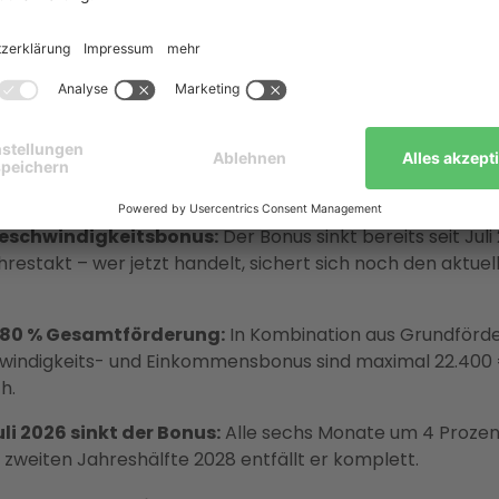
 Förderkonditionen: August 2025. Änderungen möglich. Enter berät 
len Fördermöglichkeiten.
hema kurz und kompakt
Geschwindigkeitsbonus:
Der Bonus sinkt bereits seit Juli
hrestakt – wer jetzt handelt, sichert sich noch den aktue
u 80 % Gesamtförderung:
In Kombination aus Grundförde
indigkeits- und Einkommensbonus sind maximal 22.400
h.
uli 2026 sinkt der Bonus:
Alle sechs Monate um 4 Proze
 zweiten Jahreshälfte 2028 entfällt er komplett.