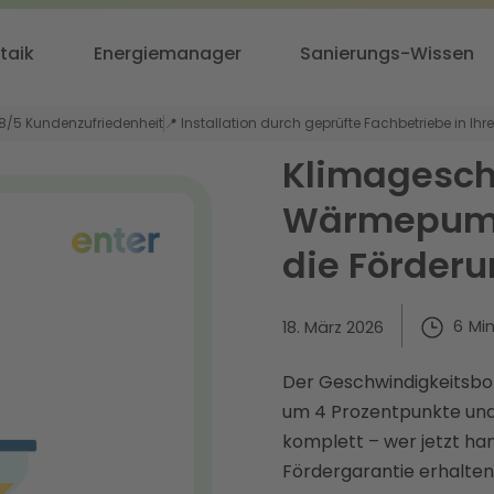
taik
Energiemanager
Sanierungs-Wissen
,8/5 Kundenzufriedenheit
📍 Installation durch geprüfte Fachbetriebe in Ihr
Klimagesch
Wärmepumpe
die Förder
6
Mi
18. März 2026
Der Geschwindigkeitsbonu
um 4 Prozentpunkte und 
komplett – wer jetzt ha
Fördergarantie erhalten