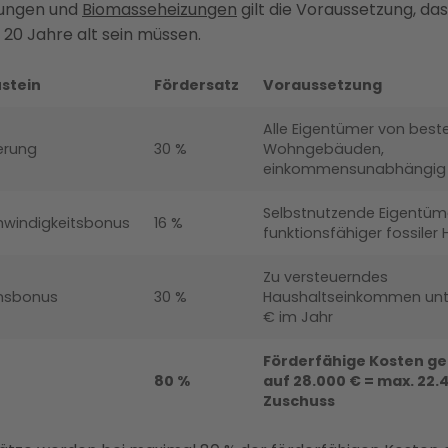
zungen und
Biomasseheizungen
gilt die Voraussetzung, das
20 Jahre alt sein müssen.
stein
Fördersatz
Voraussetzung
Alle Eigentümer von bes
erung
30 %
Wohngebäuden,
einkommensunabhängig
Selbstnutzende Eigentüm
hwindigkeitsbonus
16 %
funktionsfähiger fossiler
Zu versteuerndes
nsbonus
30 %
Haushaltseinkommen unt
€ im Jahr
Förderfähige Kosten ge
80 %
auf 28.000 € = max. 22.
Zuschuss