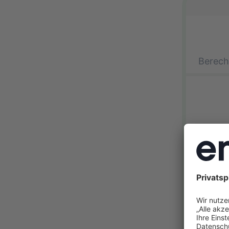
Berech
🏡 Ei
🏘️ D