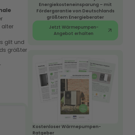
Energiekosteneinsparung – mit
male
Fördergarantie von Deutschlands
größtem Energieberater
er
alter
Jetzt Wärmepumpen-
Angebot erhalten
 gilt und
ds größter
r
Kostenloser Wärmepumpen-
Ratgeber