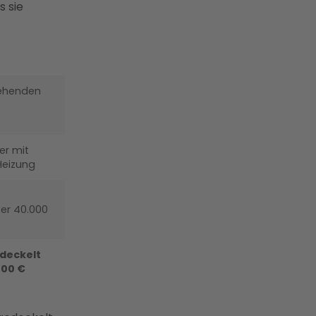
s sie
tehenden
er mit
 Heizung
er 40.000
deckelt
400 €