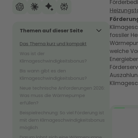
Förderbedi
Heizungst
Förderung
Klimagesch
Themen auf dieser Seite
fossiler 
Wärmepumpe
Das Thema kurz und kompakt
welche Vo
Was ist der
Energieber
Klimageschwindigkeitsbonus?
Förderserv
Bis wann gibt es den
Auszahlung
Klimageschwindigkeitsbonus?
Klimagesc
Neue technische Anforderungen 2026:
Was muss die Wärmepumpe
erfüllen?
Beispielrechnung: So viel Förderung ist
mit dem Klimageschwindigkeitsbonus
möglich
Darum lohnt sich eine Wärmepumpe