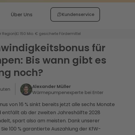
Über Uns
Kundenservice
er Region
💶 150 Mio. € gesicherte Fördermittel
windigkeitsbonus für
n: Bis wann gibt es
ung noch?
Alexander Müller
nuten
Wärmepumpenexperte bei Enter
s von 16 % sinkt bereits jetzt alle sechs Monate
entfällt ab der zweiten Jahreshälfte 2028
ndelt, spart also am meisten. Dank unserer
 Sie 100 % garantierte Auszahlung der KfW-