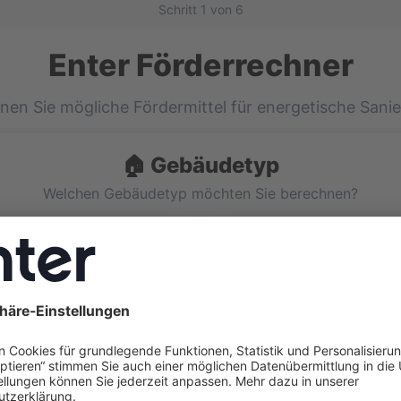
Schritt 1 von 6
Enter Förderrechner
nen Sie mögliche Fördermittel für energetische Sani
🏠 Gebäudetyp
Welchen Gebäudetyp möchten Sie berechnen?
nfamilienhaus
🏢 Mehrfamilienhaus
oppelhaushälfte
🏠 Reihenhaus