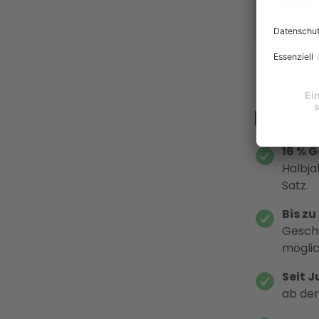
Stand der
zu aktuel
Das T
16 % 
Halbja
Satz.
Bis z
Geschw
möglic
Seit J
ab der