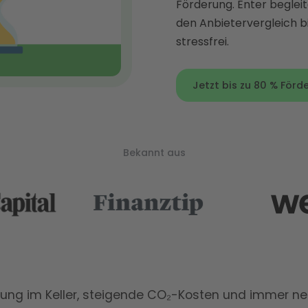
Förderung. Enter begleit
den Anbietervergleich bi
stressfrei.
Jetzt bis zu 80 % Förd
Bekannt aus
zung im Keller, steigende CO₂-Kosten und immer n