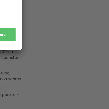
Sie gerne
 2026 im
ll höchsten
rung,
 € Zuschuss
ntpunkte –