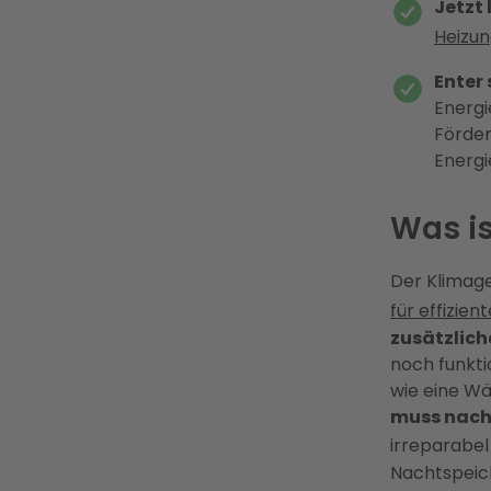
Jetzt 
Heizun
Enter
Energi
Förder
Energi
Was i
Der Klimage
für effizie
zusätzlich
noch funkti
wie eine W
muss nachw
irreparabel
Nachtspeic