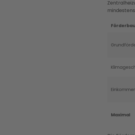
Zentralhei
mindestens 
Förderbau
Grundförd
Klimagesc
Einkomme
Maximal