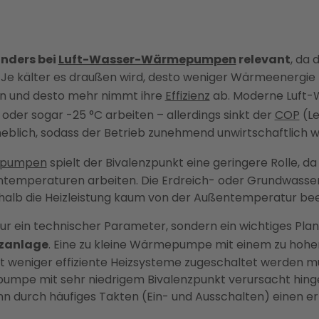
nders bei
Luft-Wasser-Wärmepumpen
relevant
, da 
Je kälter es draußen wird, desto weniger Wärmeenergi
n und desto mehr nimmt ihre
Effizienz
ab. Moderne Luf
oder sogar -25 °C arbeiten – allerdings sinkt der
COP
(Le
blich, sodass der Betrieb zunehmend unwirtschaftlich wi
epumpen
spielt der Bivalenzpunkt eine geringere Rolle, d
temperaturen arbeiten. Die Erdreich- oder Grundwasse
eshalb die Heizleistung kaum von der Außentemperatur beei
nur ein technischer Parameter, sondern ein wichtiges Plan
izanlage
. Eine zu kleine Wärmepumpe mit einem zu hohen
ist weniger effiziente Heizsysteme zugeschaltet werden m
mpe mit sehr niedrigem Bivalenzpunkt verursacht hing
n durch häufiges Takten (Ein- und Ausschalten) einen e