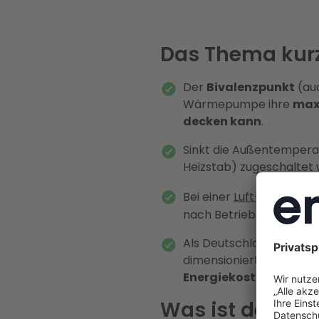
Das Thema kur
Der
Bivalenzpunkt
(au
Wärmepumpe ihre
max
decken kann
.
Sinkt die Außentemper
Heizstab) zugeschaltet
Bei einer
Luft-Wasser
nach Betriebsweise und
Als Deutschlands größter
dimensionierte Wärmep
Energiekosteneinspa
Was ist der Bi