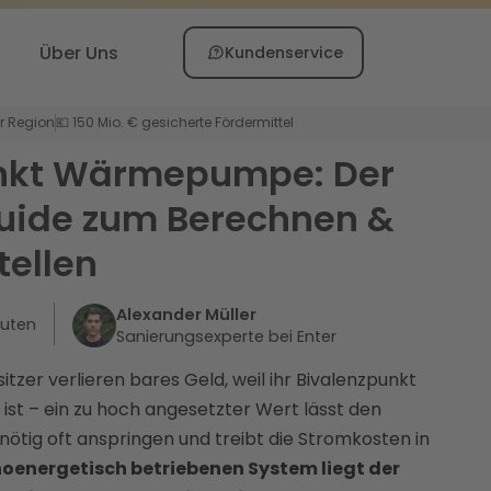
Über Uns
Kundenservice
er Region
💶 150 Mio. € gesicherte Fördermittel
nkt Wärmepumpe: Der
uide zum Berechnen &
tellen
Alexander Müller
uten
Sanierungsexperte bei Enter
er verlieren bares Geld, weil ihr Bivalenzpunkt
t ist – ein zu hoch angesetzter Wert lässt den
nnötig oft anspringen und treibt die Stromkosten in
energetisch betriebenen System liegt der