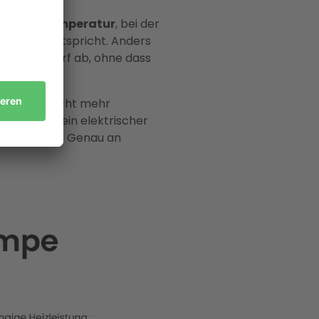
e
Außentemperatur
, bei der
ebäudes
entspricht. Anders
 Heizbedarf ab, ohne dass
e allein nicht mehr
cherweise ein elektrischer
st zu decken. Genau an