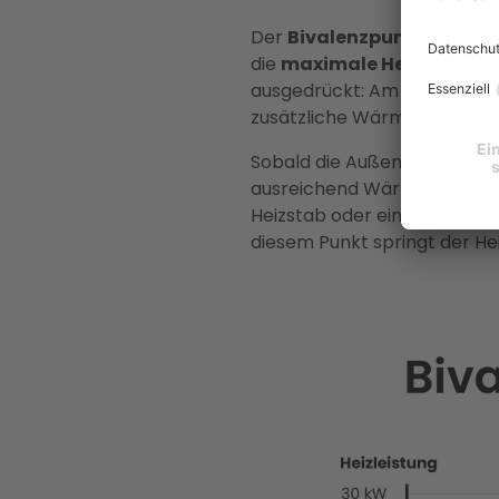
Der
Bivalenzpunkt
(auch
B
die
maximale Heizleistu
ausgedrückt: Am Bivalenzp
zusätzliche Wärmeerzeuger 
Sobald die Außentemperatur 
ausreichend Wärmeenergie li
Heizstab oder eine konventi
diesem Punkt springt der H