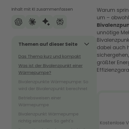
Inhalt mit KI zusammenfassen
Warum spring
um – obwohl 
Bivalenzpu
unnötige Meh
Bivalenzpunk
Themen auf dieser Seite
dabei auch h
sichergehen
Das Thema kurz und kompakt
größter Ener
Was ist der Bivalenzpunkt einer
Effizienzgara
Wärmepumpe?
Bivalenzpunkte Wärmepumpe: So
wird der Bivalenzpunkt berechnet
Betriebsweisen einer
Wärmepumpe
Bivalenzpunkt Wärmepumpe
richtig einstellen: So geht's