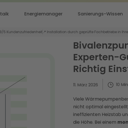
taik
Energiemanager
Sanierungs-Wissen
,8/5 Kundenzufriedenheit
📍 Installation durch geprüfte Fachbetriebe in Ihr
Bivalenzpu
Experten-G
Richtig Eins
10
Min
11. März 2026
Viele Wärmepumpenbesitz
nicht optimal eingestell
ineffizienten Heizstab u
die Höhe. Bei einem
mono