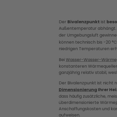
Der
Bivalenzpunkt
ist
beso
Außentemperatur abhängt. 
der Umgebungsluft gewinne
können technisch bis -20 °C 
niedrigen Temperaturen erhe
Bei
Wasser-Wasser-Wärm
konstanteren Wärmequellen
ganzjährig relativ stabil, w
Der Bivalenzpunkt ist nicht 
Dimensionierung
Ihrer He
dass häufig zusätzliche, me
überdimensionierte Wärmepu
Anschaffungskosten und kan
aufweisen.