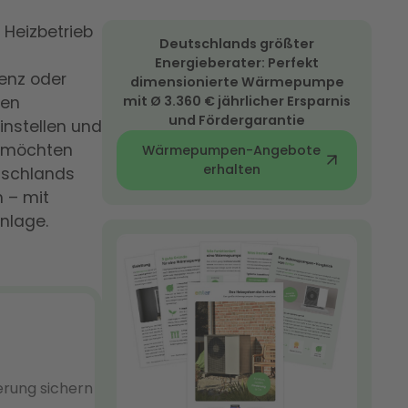
 Heizbetrieb
Deutschlands größter
Energieberater: Perfekt
ienz oder
dimensionierte Wärmepumpe
den
mit Ø 3.360 € jährlicher Ersparnis
und Fördergarantie
instellen und
e möchten
Wärmepumpen-Angebote
erhalten
tschlands
h – mit
anlage.