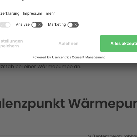
ivalenztemperatur
) einer
Wärmepumpe
definiert jen
ng der Wärmepumpe genau dem Wärmebedarf des G
unkt deckt die Wärmepumpe gerade noch den kompletten
unterstützen müssen.
unter diesen kritischen Punkt fällt, kann die Wärmepump
efern. In diesem Fall muss ein zweites Heizsystem – typis
onelle Heizung – einspringen, um die verbleibende Heizla
eizstab bei einer Wärmepumpe an.