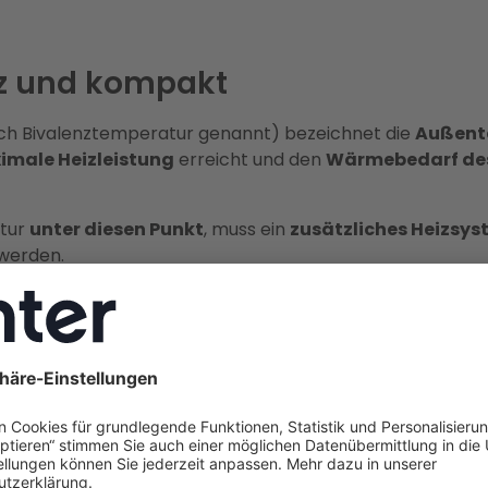
z und kompakt
ch Bivalenztemperatur genannt) bezeichnet die
Außent
imale Heizleistung
erreicht und den
Wärmebedarf de
atur
unter diesen Punkt
, muss ein
zusätzliches Heizsy
 werden.
-Wärmepumpe
liegt der
Bivalenzpunkt typischerweise z
 Gebäudetyp.
 Energieberater analysiert Enter Ihr Gebäude ganzheitlic
umpe und sichert Ihnen
durchschnittlich 3.360 € jährl
rung
sowie die
maximal mögliche Förderung
.
valenzpunkt einer Wärmepumpe