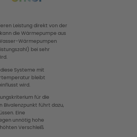
deren Leistung direkt von der
e kann die Wärmepumpe aus
t-Wasser-Wärmepumpen
istungszahl) bei sehr
rd.
a diese Systeme mit
rtemperatur bleibt
nflusst wird.
ungskriterium für die
 Bivalenzpunkt führt dazu,
üssen. Eine
egen unnötig hohe
rhöhten Verschleiß