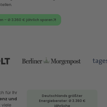
ellen.
 – Ø 3.360 € jährlich sparen
h für Ihr
Deutschlands größter
ienz und
Energieberater: Ø 3.360 €
 viele
jährliche