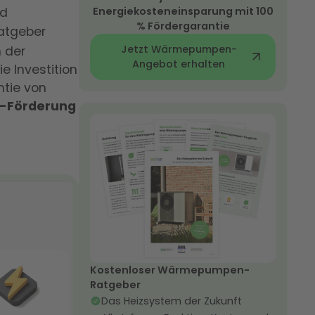
nd
Energiekosteneinsparung mit 100
% Fördergarantie
Ratgeber
Jetzt Wärmepumpen-
 der
Angebot erhalten
e Investition
ntie von
W-Förderung
Kostenloser Wärmepumpen-
Ratgeber
Das Heizsystem der Zukunft