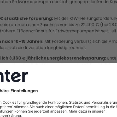
sachen Erdwärmepumpen deutlich geringere laufende Koste
 € staatliche Förderung:
Mit der KfW-Heizungsförderung 
seinkommen einen Zuschuss von bis zu 22.400 € (bei 28.
frühere Effizienz-Bonus für Erdwärmepumpen ist seit Juli 
 nach 10–15 Jahren:
Mit Förderung verkürzt sich die Amo
ss sich die Investition langfristig rechnet.
lich 3.360 € jährliche Energiekosteneinsparung:
Ente
ieberater – begleitet Sie von der ganzheitlichen Gebäude
llation und sichert Ihnen zusätzlich bis zu 80 % Förderung 
e.
n Kosten können Sie bei einer
pumpe rechnen?
ne Erdwärmepumpe – auch
Sole-Wasser-Wärmepumpe
ge