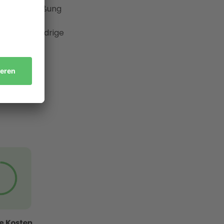
er Erschließung
end die
m durch niedrige