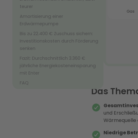
teurer
Amortisierung einer
Erdwärmepumpe
Bis zu 22.400 € Zuschuss sichern:
Investitionskosten durch Förderung
senken
Fazit: Durchschnittlich 3.360 €
jährliche Energiekosteneinsparung
mit Enter
FAQ
Das Thema
Gesamtinvest
und Erschließ
Wärmequelle d
Niedrige Bet