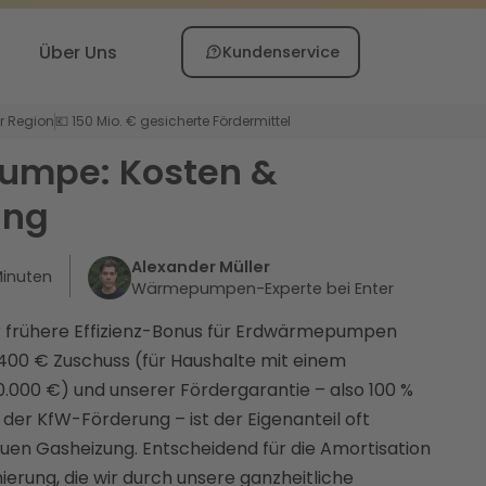
Über Uns
Kundenservice
er Region
💶 150 Mio. € gesicherte Fördermittel
umpe: Kosten &
ung
Alexander Müller
inuten
Wärmepumpen-Experte bei Enter
der frühere Effizienz-Bonus für Erdwärmepumpen
22.400 € Zuschuss (für Haushalte mit einem
000 €) und unserer Fördergarantie – also 100 %
der KfW-Förderung – ist der Eigenanteil oft
neuen Gasheizung. Entscheidend für die Amortisation
nierung, die wir durch unsere ganzheitliche