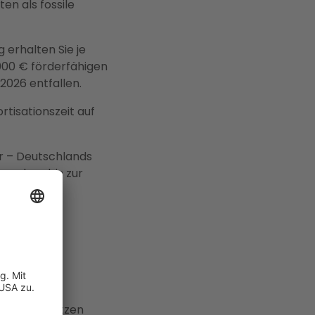
n als fossile
erhalten Sie je
000 € förderfähigen
2026 entfallen.
rtisationszeit auf
r – Deutschlands
analyse bis zur
mit unserer
nannt – setzen