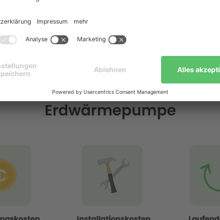
 Komponenten zusammen: der Anschaffung des Geräts, d
owie den laufenden Betriebs- und Wartungskosten. Währ
zunächst hoch erscheinen, amortisiert sich das Heizsyste
etrieb.