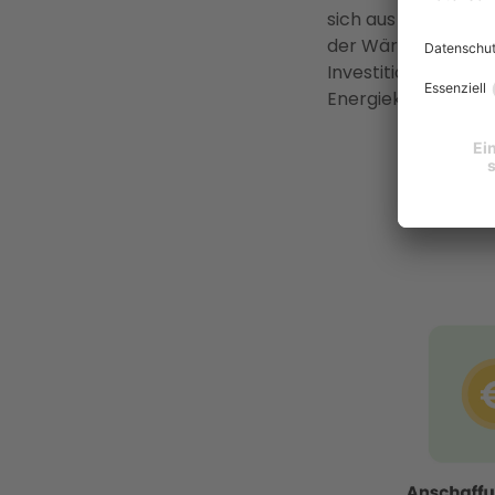
sich aus mehreren
der Wärmequelle s
Investitionskosten 
Energiekosten im B