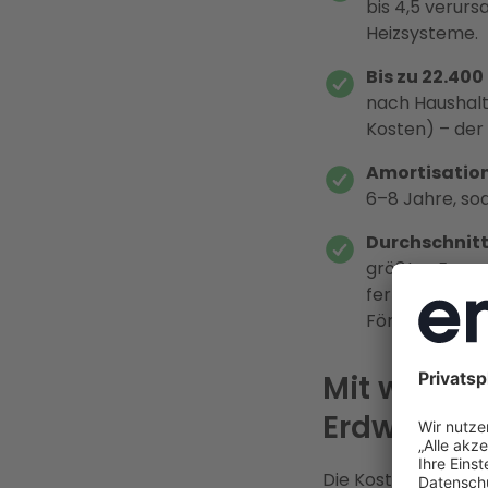
bis 4,5 verur
Heizsysteme.
Bis zu 22.400
nach Haushalt
Kosten) – der 
Amortisation
6–8 Jahre, soda
Durchschnitt
größter Energ
fertigen Insta
Fördergaranti
Mit welche
Erdwärme
Die Kosten für ei