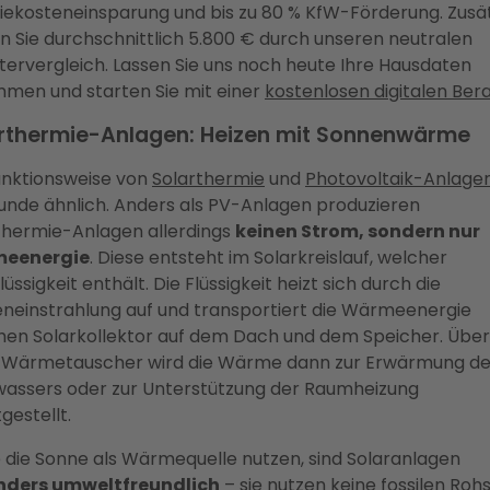
iekosteneinsparung und bis zu 80 % KfW-Förderung. Zusät
n Sie durchschnittlich 5.800 € durch unseren neutralen
tervergleich. Lassen Sie uns noch heute Ihre Hausdaten
men und starten Sie mit einer
kostenlosen digitalen Ber
rthermie-Anlagen: Heizen mit Sonnenwärme
unktionsweise von
Solarthermie
und
Photovoltaik-Anlage
unde ähnlich. Anders als PV-Anlagen produzieren
thermie-Anlagen allerdings
keinen Strom, sondern nur
eenergie
. Diese entsteht im Solarkreislauf, welcher
lüssigkeit enthält. Die Flüssigkeit heizt sich durch die
neinstrahlung auf und transportiert die Wärmeenergie
hen Solarkollektor auf dem Dach und dem Speicher. Über
 Wärmetauscher wird die Wärme dann zur Erwärmung d
wassers oder zur Unterstützung der Raumheizung
gestellt.
e die Sonne als Wärmequelle nutzen, sind Solaranlagen
nders umweltfreundlich
– sie nutzen keine fossilen Roh