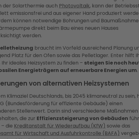
 der Solarthermie auch
Photovoltaik
, kann der Betriebs
ett emissionsfrei und aus eigener Hand produziert werde
rdem können notwendige Bohrungen und Baumaßnahmen
ärmepumpe direkt beim Bau eines neuen Hauses
ksichtigt werden.
elletheizung
braucht im Vorfeld ausreichend Planung u
end Platz für den Ofen sowie das Pelletlager. Enter hilft 
, Ihr ideales Heizsystem zu finden –
steigen Sie noch heu
ossilen Energieträgern auf erneuerbare Energien um
.
erungen von alternativen Heizsystemen
em Klimaziel Deutschlands, bis 2045 klimaneutral zu sein, 
EG (Bundesförderung für effiziente Gebäude) einen
deren Stellenwert. Darin sind verschiedene Maßnahmen
ehalten, die zur
Effizienzsteigerung von Gebäuden
füh
 – die
Kreditanstalt für Wiederaufbau (KfW)
sowie das
samt für Wirtschaft und Ausfuhrkontrolle (BAFA)
vergeb