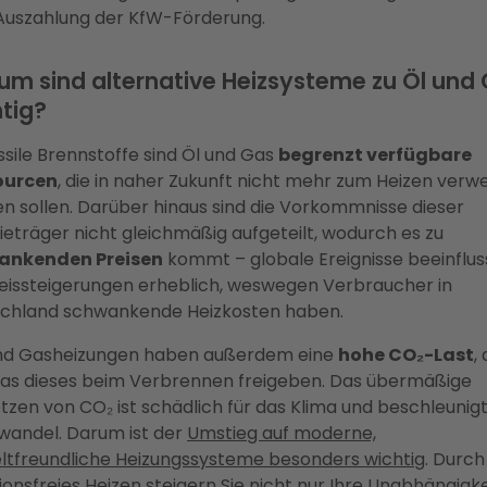
Auszahlung der KfW-Förderung.
m sind alternative Heizsysteme zu Öl und
tig?
ossile Brennstoffe sind Öl und Gas
begrenzt verfügbare
ourcen
, die in naher Zukunft nicht mehr zum Heizen verw
n sollen. Darüber hinaus sind die Vorkommnisse dieser
ieträger nicht gleichmäßig aufgeteilt, wodurch es zu
ankenden Preisen
kommt – globale Ereignisse beeinflu
reissteigerungen erheblich, weswegen Verbraucher in
chland schwankende Heizkosten haben.
nd Gasheizungen haben außerdem eine
hohe CO₂-Last
,
as dieses beim Verbrennen freigeben. Das übermäßige
etzen von CO₂ ist schädlich für das Klima und beschleunig
wandel. Darum ist der
Umstieg auf moderne,
tfreundliche Heizungssysteme besonders wichtig
. Durch
ionsfreies Heizen steigern Sie nicht nur Ihre Unabhängigke