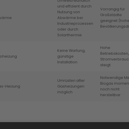
Umweltfreundlich
und effizient durch
Vorrangig für
Nutzung von
Großstädte
wärme
Abwärme bei
geeignet (hoh
Industrieprozessen
Bevölkerungsdi
oder durch
Solarthermie
Hohe
Keine Wartung,
Betriebskosten,
roheizung
günstige
Stromverbrauc
Installation
steigt
Notwendige M
Umrüsten alter
Biogas momen
as-Heizung
Gasheizungen
noch nicht
möglich
herstellbar