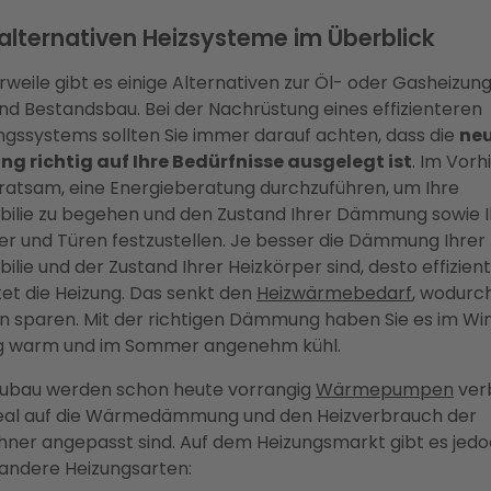
 alternativen Heizsysteme im Überblick
erweile gibt es einige Alternativen zur Öl- oder Gasheizun
und Bestandsbau. Bei der Nachrüstung eines effizienteren
ngssystems sollten Sie immer darauf achten, dass die
ne
ng richtig auf Ihre Bedürfnisse ausgelegt ist
. Im Vorh
s ratsam, eine Energieberatung durchzuführen, um Ihre
ilie zu begehen und den Zustand Ihrer Dämmung sowie I
er und Türen festzustellen. Je besser die Dämmung Ihrer
ilie und der Zustand Ihrer Heizkörper sind, desto effizien
tet die Heizung. Das senkt den
Heizwärmebedarf
, wodurch
n sparen. Mit der richtigen Dämmung haben Sie es im Wi
g warm und im Sommer angenehm kühl.
ubau werden schon heute vorrangig
Wärmepumpen
ver
deal auf die Wärmedämmung und den Heizverbrauch der
ner angepasst sind. Auf dem Heizungsmarkt gibt es jed
andere Heizungsarten: