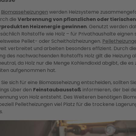
r
Biomasseheizungen
werden Heizsysteme zusammengefa
urch die
Verbrennung von pflanzlichen oder tierischen
rprodukten Heizenergie gewinnen
. Genutzt werden da
sächlich Rohstoffe wie Holz – für Privathaushalte eignen 
ielsweise Pellet- oder Scheitholzheizungen.
Pelletheizung
weit verbreitet und arbeiten besonders effizient. Durch di
ng des nachwachsenden Rohstoffs Holz gilt die Heizung a
eutral, da Holz nur die Menge Kohlendioxid abgibt, die es 
iten aufgenommen hat.
 Sie sich für eine Biomasseheizung entscheiden, sollten Sie
dings über den
Feinstaubausstoß
informieren, der bei d
ennung von Holz entsteht. Des Weiteren benötigen Biom
peziell Pelletheizungen viel Platz für die trockene Lagerun
s.