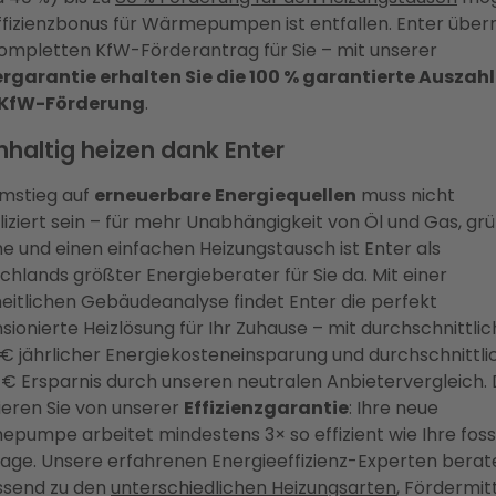
ffizienzbonus für Wärmepumpen ist entfallen. Enter übe
ompletten KfW-Förderantrag für Sie – mit unserer
rgarantie erhalten Sie die 100 % garantierte Auszah
r KfW-Förderung
.
haltig heizen dank Enter
mstieg auf
erneuerbare Energiequellen
muss nicht
iziert sein – für mehr Unabhängigkeit von Öl und Gas, gr
 und einen einfachen Heizungstausch ist Enter als
chlands größter Energieberater für Sie da. Mit einer
eitlichen Gebäudeanalyse findet Enter die perfekt
sionierte Heizlösung für Ihr Zuhause – mit durchschnittlic
 € jährlicher Energiekosteneinsparung und durchschnittli
 € Ersparnis durch unseren neutralen Anbietervergleich.
tieren Sie von unserer
Effizienzgarantie
: Ihre neue
pumpe arbeitet mindestens 3× so effizient wie Ihre foss
lage. Unsere erfahrenen Energieeffizienz-Experten berat
send zu den
unterschiedlichen Heizungsarten
, Fördermit