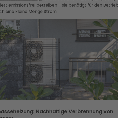
ett emissionsfrei betreiben – sie benötigt für den Betrie
ch eine kleine Menge Strom.
asseheizung: Nachhaltige Verbrennung von
masse