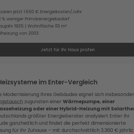
paren jetzt 1.650 € Energiekosten/Jahr
1 % weniger Primärenergiebedarf
aujahr 1935 | Wohnfläche 113 m²
lheizung von 2003
Jetzt für Ihr Haus prüfen
Heizsysteme im Enter-Vergleich
ie Modernisierung Ihres Gebäudes eignet sich insbesonde
ngstausch
zugunsten einer
Wärmepumpe, einer
sseheizung oder einer Hybrid-Heizung mit Solarthe
eutschlands größter Energieberater analysiert Enter Ihr
de ganzheitlich und findet die perfekt dimensionierte
sung für Ihr Zuhause – mit durchschnittlich 3.360 € jährli