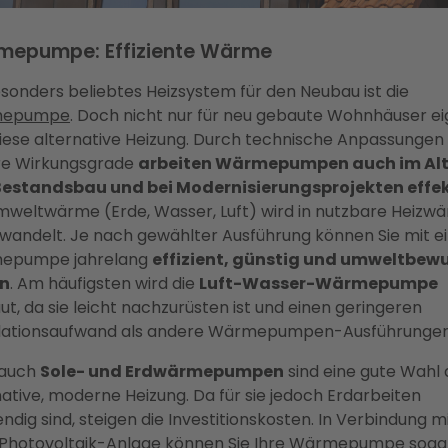
epumpe: Effiziente Wärme
esonders beliebtes Heizsystem für den Neubau ist die
mepumpe
. Doch nicht nur für neu gebaute Wohnhäuser e
diese alternative Heizung. Durch technische Anpassungen
e Wirkungsgrade
arbeiten Wärmepumpen auch im Al
estandsbau und bei Modernisierungsprojekten effek
mweltwärme (Erde, Wasser, Luft) wird in nutzbare Heizw
andelt. Je nach gewählter Ausführung können Sie mit e
epumpe jahrelang
effizient, günstig und umweltbew
en
. Am häufigsten wird die
Luft-Wasser-Wärmepumpe
ut, da sie leicht nachzurüsten ist und einen geringeren
llationsaufwand als andere Wärmepumpen-Ausführungen
 auch
Sole- und Erdwärmepumpen
sind eine gute Wahl 
native, moderne Heizung. Da für sie jedoch Erdarbeiten
ndig sind, steigen die Investitionskosten. In Verbindung m
Photovoltaik-Anlage
können Sie Ihre Wärmepumpe soga