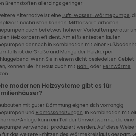
en Brennstoffen allerdings geringer.
eitere Alternative ist eine
Luft-Wasser-Wärmepumpe
, d
pliziert nachrüsten können. Mittlerweile arbeiten
pumpen auch bei etwas höherer Vorlauftemperatur u
len Heizkörpern effizient. Am effizientesten laufen
pumpen dennoch in Kombination mit einer Fußbodenh
ernfalls ist die Größe und Menge der Heizkörper
hlaggebend. Wenn Sie in einem dicht besiedelten Gebiet
n, können Sie Ihr Haus auch mit
Nah-
oder
Fernwärme
zen.
he modernen Heizsysteme gibt es für
amilienhäuser?
eubauten mit guter Dämmung eignen sich vorrangig
epumpen und
Biomasseheizungen
. In Kombination mit e
thermie-Anlage kann ein Teil der Umweltwärme, die eine
mepumpe
verwendet, produziert werden. Auf diese Weise 
 für das weitere Erhitzen des Wärmekreislaufs gespart. G