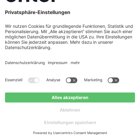
7. August 2026
Wärmepumpe vs. Gas: Gasheizung
oder Wärmepumpe – Kosten, Effizienz
& Förderung 2026 im Vergleich
Im Neubau ist die Wärmepumpe bereits das
bevorzugte Heizsystem, doch in vielen
Bestandsbauten dominieren weiterhin
Gasheizungen. Lohnt sich der Umstieg auf eine
Wärmepumpe – und welche Vorteile bieten beide
Jetzt Weiterlesen
Systeme im direkten Vergleich?
Kostenlose Beratung
Kostenloser
anfragen
Ratgeber