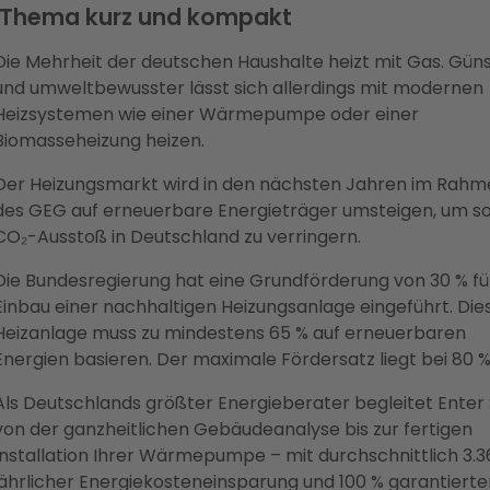
 Thema kurz und kompakt
Die Mehrheit der deutschen Haushalte heizt mit Gas. Güns
und umweltbewusster lässt sich allerdings mit modernen
Heizsystemen wie einer Wärmepumpe oder einer
Biomasseheizung heizen.
Der Heizungsmarkt wird in den nächsten Jahren im Rahm
des GEG auf erneuerbare Energieträger umsteigen, um s
CO₂-Ausstoß in Deutschland zu verringern.
Die Bundesregierung hat eine Grundförderung von 30 % fü
Einbau einer nachhaltigen Heizungsanlage eingeführt. Die
Heizanlage muss zu mindestens 65 % auf erneuerbaren
Energien basieren. Der maximale Fördersatz liegt bei 80 %
Als Deutschlands größter Energieberater begleitet Enter 
von der ganzheitlichen Gebäudeanalyse bis zur fertigen
Installation Ihrer Wärmepumpe – mit durchschnittlich 3.
jährlicher Energiekosteneinsparung und 100 % garantierte