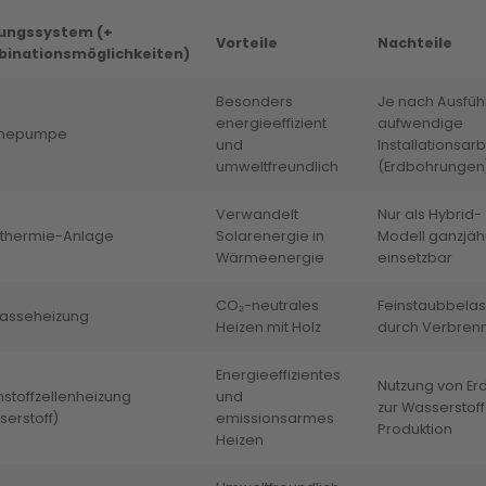
ungssystem (+
Vorteile
Nachteile
inationsmöglichkeiten)
Besonders
Je nach Ausfü
energieeffizient
aufwendige
mepumpe
und
Installationsar
umweltfreundlich
(Erdbohrungen
Verwandelt
Nur als Hybrid-
rthermie-Anlage
Solarenergie in
Modell ganzjäh
Wärmeenergie
einsetzbar
CO₂-neutrales
Feinstaubbela
asseheizung
Heizen mit Holz
durch Verbren
Energieeffizientes
Nutzung von Er
stoffzellenheizung
und
zur Wasserstoff
erstoff)
emissionsarmes
Produktion
Heizen