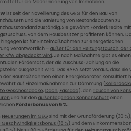
rmittel für die Modernisierung von Immobilien.
fW
ist seit der Novellierung des GEG für den Bau von
ienzhäusern und die Sanierung von Bestandsbauten zu
ienzhausstandard zuständig. Sie gewährt Förderkredite mit
ngszuschuss, von dem Hausbesitzer profitieren können. D
hingegen ist für Einzelmaßnahmen zur energetischen
rung verantwortlich –
außer für den Heizungstausch, der
er KfW abgedeckt wird
. Je nach Maßnahme gibt es einen
ntualen Fördersatz, der als Zuschuss-Zahlung an die
gsteller ausgezahlt wird. Das BAFA setzt voraus, dass Sie 
n der Baumaßnahmen einen Energieberater konsultiert 
ewährt auf Einzelmaßnahmen zur Dämmung (
Kellerdeck
te Geschossdecke
,
Dach
,
Fassade
), den
Tausch von Fens
üren
und für den
außenliegenden Sonnenschutz
einen
zlichen
Förderbonus von 5 %
.
h
Neuerungen im GEG
sind mit der Grundförderung (30 %)
-Geschwindigkeitsbonus (16 %)
und dem Einkommensbon
u 40 %) bis zu
80 % Förderung für den Heizungstausch
mögl