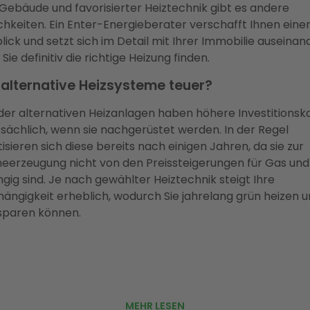
Gebäude und favorisierter Heiztechnik gibt es andere
chkeiten. Ein Enter-Energieberater verschafft Ihnen eine
lick und setzt sich im Detail mit Ihrer Immobilie auseinan
Sie definitiv die richtige Heizung finden.
 alternative Heizsysteme teuer?
 der alternativen Heizanlagen haben höhere Investitionsk
sächlich, wenn sie nachgerüstet werden. In der Regel
isieren sich diese bereits nach einigen Jahren, da sie zur
erzeugung nicht von den Preissteigerungen für Gas und
gig sind. Je nach gewählter Heiztechnik steigt Ihre
ängigkeit erheblich, wodurch Sie jahrelang grün heizen 
sparen können.
MEHR LESEN