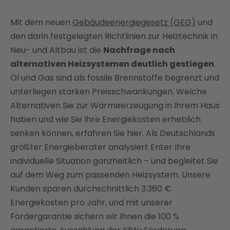
Warum sind alternative Heizsysteme zu Öl und Gas
wichtig?
Mit dem neuen
Gebäudeenergiegesetz (GEG)
und
Alle alternativen Heizsysteme im Überblick
den darin festgelegten Richtlinien zur Heiztechnik in
Neu- und Altbau ist die
Nachfrage nach
Die Heizsysteme im Enter-Vergleich
alternativen Heizsystemen deutlich gestiegen
.
Welches Heizsystem passt zu meinem Gebäude?
Öl und Gas sind als fossile Brennstoffe begrenzt und
Förderungen von alternativen Heizsystemen
unterliegen starken Preisschwankungen. Welche
Nachhaltig heizen dank Enter
Alternativen Sie zur Wärmeerzeugung in Ihrem Haus
FAQ
haben und wie Sie Ihre Energiekosten erheblich
senken können, erfahren Sie hier. Als Deutschlands
größter Energieberater analysiert Enter Ihre
individuelle Situation ganzheitlich – und begleitet Sie
auf dem Weg zum passenden Heizsystem. Unsere
Kunden sparen durchschnittlich 3.360 €
Energiekosten pro Jahr, und mit unserer
Fördergarantie sichern wir Ihnen die 100 %