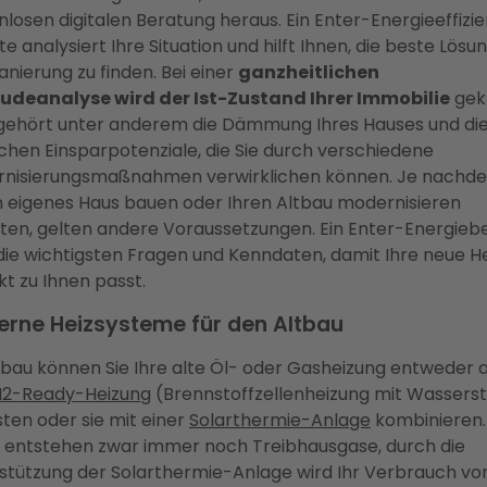
nlosen digitalen Beratung heraus. Ein Enter-Energieeffizi
e analysiert Ihre Situation und hilft Ihnen, die beste Lösun
anierung zu finden. Bei einer
ganzheitlichen
deanalyse wird der Ist-Zustand Ihrer Immobilie
gekl
gehört unter anderem die Dämmung Ihres Hauses und di
chen Einsparpotenziale, die Sie durch verschiedene
nisierungsmaßnahmen verwirklichen können. Je nachde
in eigenes Haus bauen oder Ihren Altbau modernisieren
en, gelten andere Voraussetzungen. Ein Enter-Energieb
 die wichtigsten Fragen und Kenndaten, damit Ihre neue H
kt zu Ihnen passt.
rne Heizsysteme für den Altbau
tbau können Sie Ihre alte Öl- oder Gasheizung entweder 
H2-Ready-Heizung
(Brennstoffzellenheizung mit Wasserst
ten oder sie mit einer
Solarthermie-Anlage
kombinieren.
 entstehen zwar immer noch Treibhausgase, durch die
stützung der Solarthermie-Anlage wird Ihr Verbrauch vo