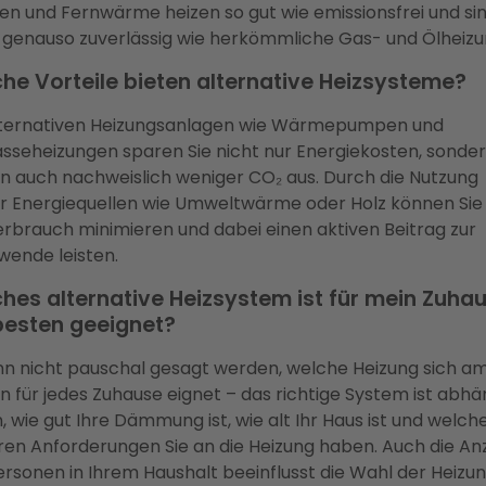
en und Fernwärme heizen so gut wie emissionsfrei und si
 genauso zuverlässig wie herkömmliche Gas- und Ölheizu
he Vorteile bieten alternative Heizsysteme?
lternativen Heizungsanlagen wie Wärmepumpen und
sseheizungen sparen Sie nicht nur Energiekosten, sonde
n auch nachweislich weniger CO₂ aus. Durch die Nutzung
r Energiequellen wie Umweltwärme oder Holz können Sie
rbrauch minimieren und dabei einen aktiven Beitrag zur
wende leisten.
hes alternative Heizsystem ist für mein Zuha
esten geeignet?
nn nicht pauschal gesagt werden, welche Heizung sich a
n für jedes Zuhause eignet – das richtige System ist abhä
, wie gut Ihre Dämmung ist, wie alt Ihr Haus ist und welch
ren Anforderungen Sie an die Heizung haben. Auch die An
ersonen in Ihrem Haushalt beeinflusst die Wahl der Heizun