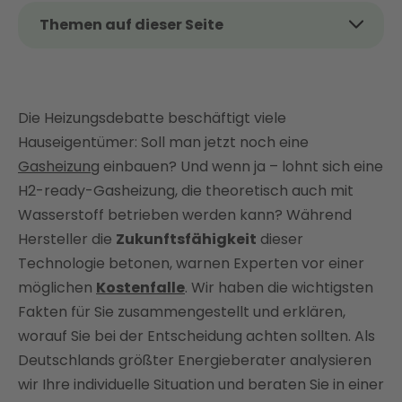
Themen auf dieser Seite
Das Thema kurz und kompakt
Was bedeutet H2-ready bei Gasheizungen?
Die Heizungsdebatte beschäftigt viele
Kosten einer H2-ready-Gasheizung
Hauseigentümer: Soll man jetzt noch eine
Hybridlösungen für H2-ready-Gasheizungen
Gasheizung
einbauen? Und wenn ja – lohnt sich eine
Jetzt mit Enter bis zu 80 % Förderung für H2-ready-
H2-ready-Gasheizung, die theoretisch auch mit
Gasheizungen sichern
Wasserstoff betrieben werden kann? Während
Vor- und Nachteile einer H2-ready-Gasheizung
Hersteller die
Zukunftsfähigkeit
dieser
Fazit: Mit Enter auf H2-ready-Gasheizung
Technologie betonen, warnen Experten vor einer
umsteigen – Investment in die Zukunft?
möglichen
Kostenfalle
. Wir haben die wichtigsten
FAQ
Fakten für Sie zusammengestellt und erklären,
worauf Sie bei der Entscheidung achten sollten. Als
Deutschlands größter Energieberater analysieren
wir Ihre individuelle Situation und beraten Sie in einer