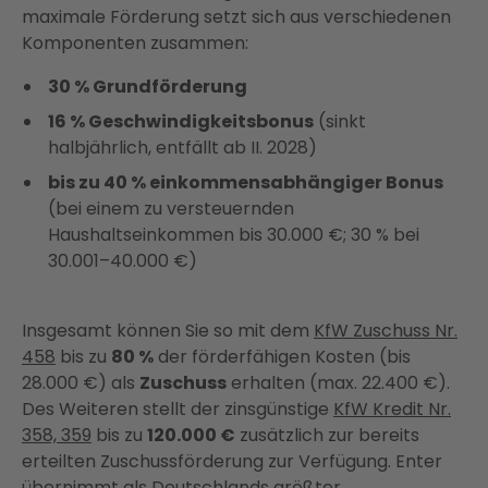
maximale Förderung setzt sich aus verschiedenen
Komponenten zusammen:
30 % Grundförderung
16 % Geschwindigkeitsbonus
(sinkt
halbjährlich, entfällt ab II. 2028)
bis zu 40 % einkommensabhängiger Bonus
(bei einem zu versteuernden
Haushaltseinkommen bis 30.000 €; 30 % bei
30.001–40.000 €)
Insgesamt können Sie so mit dem
KfW Zuschuss Nr.
458
bis zu
80 %
der förderfähigen Kosten (bis
28.000 €) als
Zuschuss
erhalten (max. 22.400 €).
Des Weiteren stellt der zinsgünstige
KfW Kredit Nr.
358, 359
bis zu
120.000 €
zusätzlich zur bereits
erteilten Zuschussförderung zur Verfügung. Enter
übernimmt als Deutschlands größter