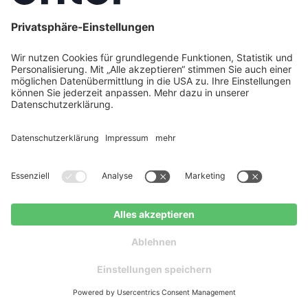
installieren oder bis 2027 warten?
Direktvermarktung oder Einspeisevergütung?
Erfahren Sie, was der Kabinettsbeschluss zur EEG-
Reform 2027 für Ihre PV-Anlage bedeutet.
Jetzt Weiterlesen
Jetzt kostenlos beraten
Kostenloser
lassen
Ratgeber