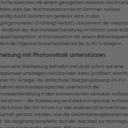
 Pufferspeicher mit einem geregelten Heizstab nachrüste
chten, dass der Warmwasseranteil im Sommer nahezu
tändig durch Solarstrom gedeckt wird. In den
gangsmonaten (Frühling/Herbst) übernimmt der Heizst
 Großteil der Warmwasserbereitung, im Winter unterstüt
auptheizsystem. In Kombination mit einem Batteriespeic
 sich der Eigenverbrauchsanteil auf Bis zu 80 % steigern.
eizung mit Photovoltaik unterstützen
och eine Gasheizung betreibt und nicht sofort auf eine
epumpe umsteigen möchte oder kann, profitiert ebenfa
iner PV-Anlage. Die einfachste Übergangslösung: Ein PV-
stab im Warmwasserspeicher übernimmt die
wasserbereitung in den sonnenreichen Monaten vollstä
olarstrom – die Gasheizung wird dadurch spürbar entlast
zlich kann der PV-Strom für alle anderen Stromverbrau
ushalt genutzt werden, was die Gesamtenergiekosten se
l- bis langfristig empfiehlt sich der Wechsel zur Wärme