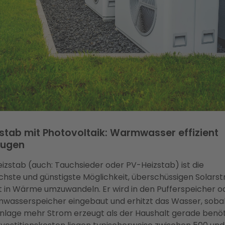
stab mit Photovoltaik: Warmwasser effizient
eugen
eizstab (auch: Tauchsieder oder PV-Heizstab) ist die
chste und günstigste Möglichkeit, überschüssigen Solars
t in Wärme umzuwandeln. Er wird in den Pufferspeicher o
asserspeicher eingebaut und erhitzt das Wasser, sobal
lage mehr Strom erzeugt als der Haushalt gerade benöt