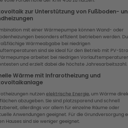
e volle Förderhöhe der KfW 458 zu nutzen.
ovoltaik zur Unterstützung von Fußboden- u
dheizungen
ombination mit einer Wärmepumpe können Wand- oder
odenheizungen besonders effizient betrieben werden. D
großflächige Wärmeabgabe bei niedrigen
uftemperaturen sind sie ideal für den Betrieb mit PV-Str
Wärmepumpe arbeitet bei niedrigen Vorlauftemperature
ientesten und erzielt dabei die höchste Jahresarbeitszahl.
elle Wärme mit Infrarotheizung und
tovoltaikanlage
arotheizungen nutzen
elektrische Energie
, um Wärme direk
lächen abzugeben. Sie sind platzsparend und schnell
tzbereit, allerdings vor allem für einzelne Räume oder
tuelle Anwendungen geeignet. Für die Grundversorgung e
n Hauses sind sie weniger geeignet.