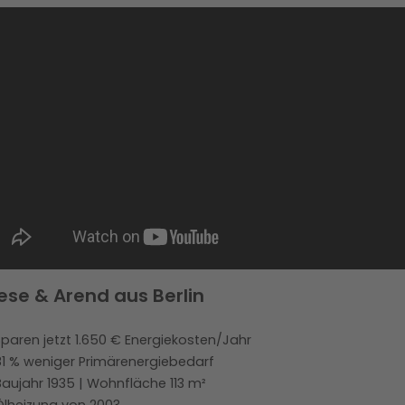
iese & Arend aus Berlin
Sparen jetzt 1.650 € Energiekosten/Jahr
81 % weniger Primärenergiebedarf
Baujahr 1935 | Wohnfläche 113 m²