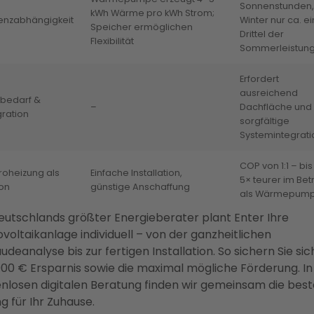
Sonnenstunden,
kWh Wärme pro kWh Strom;
zienzabhängigkeit
Winter nur ca. ei
Speicher ermöglichen
Drittel der
Flexibilität
Sommerleistun
Erfordert
ausreichend
zbedarf &
–
Dachfläche und
gration
sorgfältige
Systemintegrati
COP von 1:1 – bis
troheizung als
Einfache Installation,
5× teurer im Bet
on
günstige Anschaffung
als Wärmepum
eutschlands größter Energieberater plant Enter Ihre
voltaikanlage individuell – von der ganzheitlichen
deanalyse bis zur fertigen Installation. So sichern Sie sic
000 € Ersparnis sowie die maximal mögliche Förderung. In
nlosen digitalen Beratung finden wir gemeinsam die best
g für Ihr Zuhause.