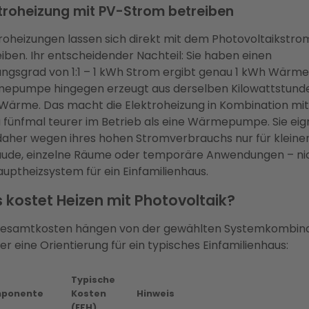
troheizung mit PV-Strom betreiben
roheizungen lassen sich direkt mit dem Photovoltaikstro
iben. Ihr entscheidender Nachteil: Sie haben einen
ngsgrad von 1:1 – 1 kWh Strom ergibt genau 1 kWh Wärme.
epumpe hingegen erzeugt aus derselben Kilowattstund
Wärme. Das macht die Elektroheizung in Kombination mit
u fünfmal teurer im Betrieb als eine Wärmepumpe. Sie eig
daher wegen ihres hohen Stromverbrauchs nur für kleine
ude, einzelne Räume oder temporäre Anwendungen – ni
auptheizsystem für ein Einfamilienhaus.
 kostet Heizen mit Photovoltaik?
Gesamtkosten hängen von der gewählten Systemkombina
ier eine Orientierung für ein typisches Einfamilienhaus:
Typische
ponente
Kosten
Hinweis
(EFH)