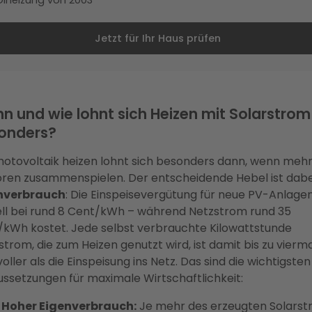
Ölheizung von 2003
Jetzt für Ihr Haus prüfen
n und wie lohnt sich Heizen mit Solarstrom
onders?
hotovoltaik heizen lohnt sich besonders dann, wenn meh
ren zusammenspielen. Der entscheidende Hebel ist dabe
nverbrauch
: Die Einspeisevergütung für neue PV-Anlagen
ll bei rund 8 Cent/kWh – während Netzstrom rund 35
kWh kostet. Jede selbst verbrauchte Kilowattstunde
strom, die zum Heizen genutzt wird, ist damit bis zu vierm
oller als die Einspeisung ins Netz. Das sind die wichtigsten
ssetzungen für maximale Wirtschaftlichkeit:
Hoher Eigenverbrauch:
Je mehr des erzeugten Solars