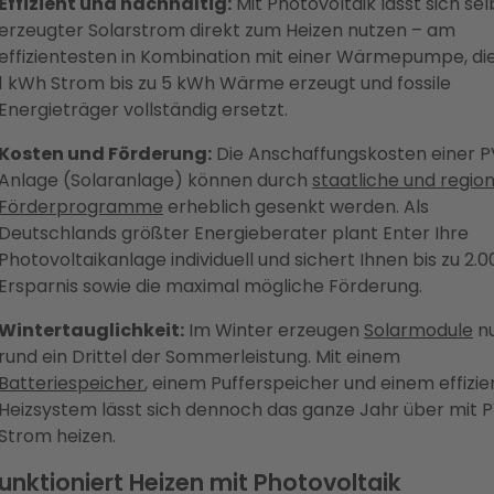
Effizient und nachhaltig:
Mit Photovoltaik lässt sich sel
erzeugter Solarstrom direkt zum Heizen nutzen – am
effizientesten in Kombination mit einer Wärmepumpe, di
1 kWh Strom bis zu 5 kWh Wärme erzeugt und fossile
Energieträger vollständig ersetzt.
Kosten und Förderung:
Die Anschaffungskosten einer P
Anlage (Solaranlage) können durch
staatliche und regio
Förderprogramme
erheblich gesenkt werden. Als
Deutschlands größter Energieberater plant Enter Ihre
Photovoltaikanlage individuell und sichert Ihnen bis zu 2.
Ersparnis sowie die maximal mögliche Förderung.
Wintertauglichkeit:
Im Winter erzeugen
Solarmodule
n
rund ein Drittel der Sommerleistung. Mit einem
Batteriespeicher
, einem Pufferspeicher und einem effizi
Heizsystem lässt sich dennoch das ganze Jahr über mit 
Strom heizen.
unktioniert Heizen mit Photovoltaik