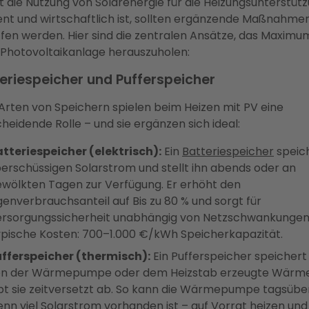
 die Nutzung von Solarenergie für die Heizungsunterstüt
ient und wirtschaftlich ist, sollten ergänzende Maßnahme
ffen werden. Hier sind die zentralen Ansätze, das Maximu
 Photovoltaikanlage herauszuholen:
eriespeicher und Pufferspeicher
Arten von Speichern spielen beim Heizen mit PV eine
heidende Rolle – und sie ergänzen sich ideal:
tteriespeicher (elektrisch):
Ein
Batteriespeicher
speic
erschüssigen Solarstrom und stellt ihn abends oder an
wölkten Tagen zur Verfügung. Er erhöht den
genverbrauchsanteil auf Bis zu 80 % und sorgt für
rsorgungssicherheit unabhängig von Netzschwankungen
pische Kosten: 700–1.000 €/kWh Speicherkapazität.
fferspeicher (thermisch):
Ein Pufferspeicher speichert
on der Wärmepumpe oder dem Heizstab erzeugte Wärm
bt sie zeitversetzt ab. So kann die Wärmepumpe tagsübe
nn viel Solarstrom vorhanden ist – auf Vorrat heizen und