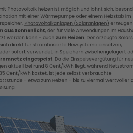
mit Photovoltaik heizen ist möglich und lohnt sich, besond
ination mit einer Wärmepumpe oder einem Heizstab im
rspeicher.
Photovoltaikanlagen (Solaranlagen)
erzeugen
m aus Sonnenlicht
, der für viele Anwendungen im Haush
tzt werden kann – auch
zum Heizen
. Der erzeugte Solar
 sich direkt für strombasierte Heizsysteme einsetzen,
der sofort verwendet, in Speichern zwischengelagert o
tromnetz eingespeist
. Da die
Einspeisevergütung
für ne
en aktuell bei rund 8 Cent/kWh liegt, während Netzstro
35 Cent/kWh kostet, ist jede selbst verbrauchte
attstunde – etwa zum Heizen – bis zu viermal wertvoller a
eisung.