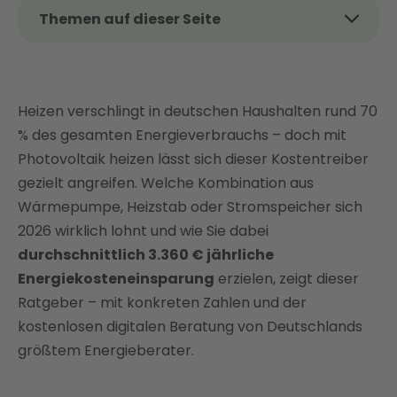
Themen auf dieser Seite
Das Thema kurz und kompakt
So funktioniert Heizen mit Photovoltaik
Heizen verschlingt in deutschen Haushalten rund 70
Möglichkeiten, mit Photovoltaik zu heizen
% des gesamten Energieverbrauchs – doch mit
Was kostet Heizen mit Photovoltaik?
Photovoltaik heizen lässt sich dieser Kostentreiber
Vor- und Nachteile für das Heizen mit Photovoltaik
gezielt angreifen. Welche Kombination aus
Solarenergie möglichst effektiv zum Heizen nutzen
Wärmepumpe, Heizstab oder Stromspeicher sich
Wann und wie lohnt sich Heizen mit Solarstrom
2026 wirklich lohnt und wie Sie dabei
besonders?
durchschnittlich 3.360 € jährliche
Unterschiede: Heizen mit Photovoltaik und
Energiekosteneinsparung
erzielen, zeigt dieser
Solarthermie
Ratgeber – mit konkreten Zahlen und der
Heizen mit Photovoltaik im Winter und nachts: So
kostenlosen digitalen Beratung von Deutschlands
funktioniert es
größtem Energieberater.
Fördermöglichkeiten für Photovoltaik und Heizung
2026