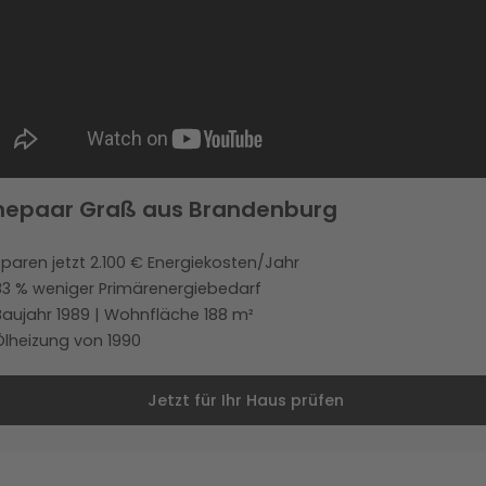
hepaar Graß aus Brandenburg
Sparen jetzt 2.100 € Energiekosten/Jahr
83 % weniger Primärenergiebedarf
Baujahr 1989 | Wohnfläche 188 m²
Ölheizung von 1990
Jetzt für Ihr Haus prüfen