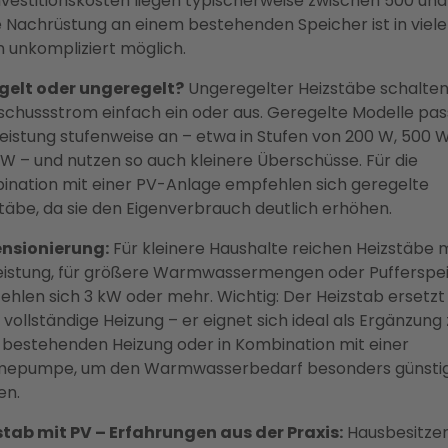
nvestitionskosten liegen typischerweise zwischen 500 und
e Nachrüstung an einem bestehenden Speicher ist in viel
n unkompliziert möglich.
gelt oder ungeregelt?
Ungeregelter Heizstäbe schalten
chussstrom einfach ein oder aus. Geregelte Modelle pa
Leistung stufenweise an – etwa in Stufen von 200 W, 500 
 W – und nutzen so auch kleinere Überschüsse. Für die
ination mit einer PV-Anlage empfehlen sich geregelte
täbe, da sie den Eigenverbrauch deutlich erhöhen.
nsionierung:
Für kleinere Haushalte reichen Heizstäbe m
eistung, für größere Warmwassermengen oder Pufferspe
hlen sich 3 kW oder mehr. Wichtig: Der Heizstab ersetzt
 vollständige Heizung – er eignet sich ideal als Ergänzung 
 bestehenden Heizung oder in Kombination mit einer
epumpe, um den Warmwasserbedarf besonders günstig
en.
stab mit PV – Erfahrungen aus der Praxis:
Hausbesitzer,