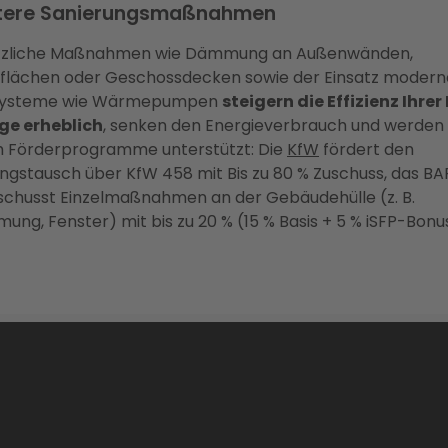
tere Sanierungsmaßnahmen
tzliche Maßnahmen wie Dämmung an Außenwänden,
flächen oder Geschossdecken sowie der Einsatz modern
systeme wie Wärmepumpen
steigern die Effizienz Ihrer
ge erheblich
, senken den Energieverbrauch und werden
h Förderprogramme unterstützt: Die
KfW
fördert den
ngstausch über KfW 458 mit Bis zu 80 % Zuschuss, das BA
schusst Einzelmaßnahmen an der Gebäudehülle (z. B.
ng, Fenster) mit bis zu 20 % (15 % Basis + 5 % iSFP-Bonu