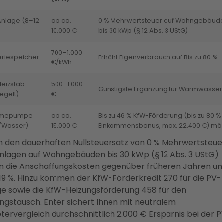
nlage (8–12
ab ca.
0 % Mehrwertsteuer auf Wohngebäud
)
10.000 €
bis 30 kWp (§ 12 Abs. 3 UStG)
700–1.000
eriespeicher
Erhöht Eigenverbrauch auf Bis zu 80 %
€/kWh
eizstab
500–1.000
Günstigste Ergänzung für Warmwasser
egelt)
€
mepumpe
ab ca.
Bis zu 46 % KfW-Förderung (bis zu 80 %
t/Wasser)
15.000 €
Einkommensbonus, max. 22.400 €) mö
 den dauerhaften Nullsteuersatz von 0 % Mehrwertsteue
nlagen auf Wohngebäuden bis 30 kWp (§ 12 Abs. 3 UStG)
en die Anschaffungskosten gegenüber früheren Jahren u
19 %. Hinzu kommen der KfW-Förderkredit 270 für die PV-
e sowie die KfW-Heizungsförderung 458 für den
ngstausch. Enter sichert Ihnen mit neutralem
tervergleich durchschnittlich 2.000 € Ersparnis bei der 