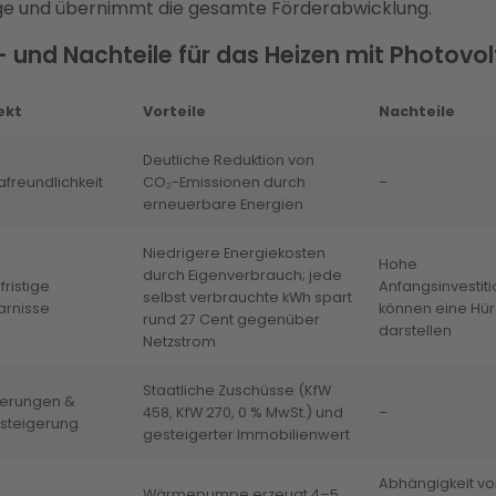
ge und übernimmt die gesamte Förderabwicklung.
- und Nachteile für das Heizen mit Photovol
ekt
Vorteile
Nachteile
Deutliche Reduktion von
afreundlichkeit
CO₂-Emissionen durch
–
erneuerbare Energien
Niedrigere Energiekosten
Hohe
durch Eigenverbrauch; jede
fristige
Anfangsinvestit
selbst verbrauchte kWh spart
arnisse
können eine Hü
rund 27 Cent gegenüber
darstellen
Netzstrom
Staatliche Zuschüsse (KfW
derungen &
458, KfW 270, 0 % MwSt.) und
–
steigerung
gesteigerter Immobilienwert
Abhängigkeit vo
Wärmepumpe erzeugt 4–5