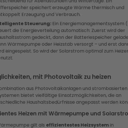
tscheidend für Abendstunden und Wintertage. Ein
fferspeicher speichert erzeugte Wärme thermisch und
tkoppelt Erzeugung und Verbrauch.
telligente Steuerung:
Ein Energiemanagementsystem 
euert die Energieverteilung automatisch: Zuerst wird der
ushaltsstrom gedeckt, dann der Batteriespeicher gelade
nn Wärmepumpe oder Heizstab versorgt – und erst dan
rd eingespeist. So wird der Solarstrom optimal zum Heize
nutzt.
lichkeiten, mit Photovoltaik zu heizen
Kombination aus Photovoltaikanlagen und strombasierten
ystemen bietet vielfältige Einsatzmöglichkeiten, die an
rschiedliche Haushaltsbedürfnisse angepasst werden kön
izientes Heizen mit Wärmepumpe und Solarstr
Wärmepumpe gilt als
effizientestes Heizsystem
in