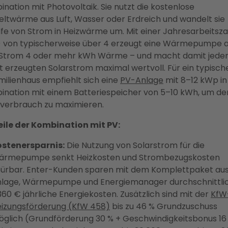
nation mit Photovoltaik. Sie nutzt die kostenlose
twärme aus Luft, Wasser oder Erdreich und wandelt sie
lfe von Strom in Heizwärme um. Mit einer Jahresarbeitsza
) von typischerweise über 4 erzeugt eine Wärmepumpe a
Strom 4 oder mehr kWh Wärme – und macht damit jede
t erzeugten Solarstrom maximal wertvoll. Für ein typisch
milienhaus empfiehlt sich eine
PV-Anlage
mit 8–12 kWp in
ination mit einem Batteriespeicher von 5–10 kWh, um de
nverbrauch zu maximieren.
eile der Kombination mit PV:
ostenersparnis:
Die Nutzung von Solarstrom für die
ärmepumpe senkt Heizkosten und Strombezugskosten
ürbar. Enter-Kunden sparen mit dem Komplettpaket au
lage, Wärmepumpe und Energiemanager durchschnittli
360 € jährliche Energiekosten. Zusätzlich sind mit der
KfW
izungsförderung (KfW 458)
bis zu 46 % Grundzuschuss
glich (Grundförderung 30 % + Geschwindigkeitsbonus 16