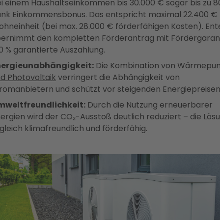
i einem Haushaltseinkommen bis 30.000 € sogar bis zu 8
nk Einkommensbonus. Das entspricht maximal 22.400 €
hneinheit (bei max. 28.000 € förderfähigen Kosten). Ent
ernimmt den kompletten Förderantrag mit Fördergarant
0 % garantierte Auszahlung.
nergieunabhängigkeit:
Die
Kombination von Wärmepu
d Photovoltaik
verringert die Abhängigkeit von
romanbietern und schützt vor steigenden Energiepreisen
mweltfreundlichkeit:
Durch die Nutzung erneuerbarer
ergien wird der CO₂-Ausstoß deutlich reduziert – die Lösu
gleich klimafreundlich und förderfähig.