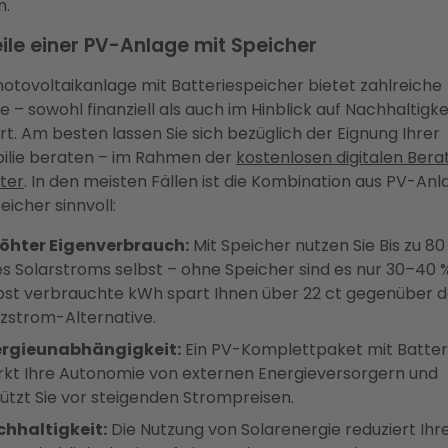
n.
ile einer PV-Anlage mit Speicher
hotovoltaikanlage mit Batteriespeicher bietet zahlreiche
le – sowohl finanziell als auch im Hinblick auf Nachhaltigke
t. Am besten lassen Sie sich bezüglich der Eignung Ihrer
ilie beraten – im Rahmen der
kostenlosen digitalen Bera
ter
. In den meisten Fällen ist die Kombination aus PV-Anl
eicher sinnvoll:
öhter Eigenverbrauch:
Mit Speicher nutzen Sie Bis zu 80
es Solarstroms selbst – ohne Speicher sind es nur 30–40 
bst verbrauchte kWh spart Ihnen über 22 ct gegenüber d
zstrom-Alternative.
ergieunabhängigkeit:
Ein PV-Komplettpaket mit Batter
rkt Ihre Autonomie von externen Energieversorgern und
ützt Sie vor steigenden Strompreisen.
hhaltigkeit:
Die Nutzung von Solarenergie reduziert Ihr