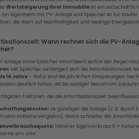
die
Wertsteigerung Ihrer Immobilie
ist ein wirtschaftlic
: Ein Eigenheim mit PV-Anlage und Speicher ist für Käufer
tiver, die Wert auf Nachhaltigkeit und niedrige Energieko
isationszeit: Wann rechnet sich die PV-Anlag
cher?
V-Anlage ohne Speicher amortisiert sich in der Regel na
hren
. Mit Speicher verlängert sich die Amortisationszeit le
bis 14 Jahre
– dafür sind die jährlichen Einsparungen nach
sation deutlich höher, da Sie weniger Netzstrom zukaufen
chtigsten Faktoren, die die Amortisationszeit beeinflussen
schaffungskosten:
Je günstiger die Anlage (z. B. durch 
tralen Anbietervergleich), desto schneller die Amortisati
genverbrauchsquote:
Höherer Eigenverbrauch = höhere
parnis pro Jahr.