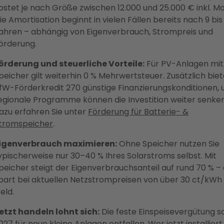
ostet je nach Größe zwischen 12.000 und 25.000 € inkl. M
ie Amortisation beginnt in vielen Fällen bereits nach 9 bis 
ahren – abhängig von Eigenverbrauch, Strompreis und
örderung.
örderung und steuerliche Vorteile:
Für PV-Anlagen mit
peicher gilt weiterhin 0 % Mehrwertsteuer. Zusätzlich biet
fW-Förderkredit 270 günstige Finanzierungskonditionen, 
egionale Programme können die Investition weiter senke
azu erfahren Sie unter
Förderung für Batterie- &
tromspeicher
.
igenverbrauch maximieren:
Ohne Speicher nutzen Sie
ypischerweise nur 30–40 % Ihres Solarstroms selbst. Mit
peicher steigt der Eigenverbrauchsanteil auf rund 70 % –
part bei aktuellen Netzstrompreisen von über 30 ct/kWh
eld.
etzt handeln lohnt sich:
Die feste Einspeisevergütung so
027 für neue kleine Anlagen entfallen. Wer jetzt installiert,