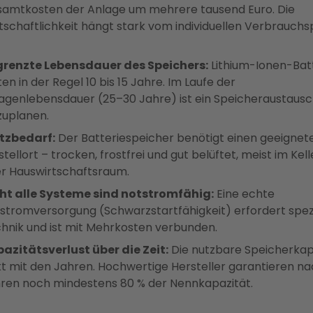
amtkosten der Anlage um mehrere tausend Euro. Die
tschaftlichkeit hängt stark vom individuellen Verbrauchsp
renzte Lebensdauer des Speichers:
Lithium-Ionen-Bat
ten in der Regel 10 bis 15 Jahre. Im Laufe der
agenlebensdauer (25–30 Jahre) ist ein Speicheraustaus
zuplanen.
tzbedarf:
Der Batteriespeicher benötigt einen geeignet
stellort – trocken, frostfrei und gut belüftet, meist im Kell
r Hauswirtschaftsraum.
ht alle Systeme sind notstromfähig:
Eine echte
stromversorgung (Schwarzstartfähigkeit) erfordert spez
hnik und ist mit Mehrkosten verbunden.
azitätsverlust über die Zeit:
Die nutzbare Speicherkap
kt mit den Jahren. Hochwertige Hersteller garantieren na
ren noch mindestens 80 % der Nennkapazität.