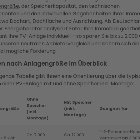
engröße
, der Speicherkapazität, den technischen
enten und den individuellen Gegebenheiten Ihrer Immob
twa Dachart, Dachfläche und Ausrichtung. Als Deutschla
r Energieberater analysiert Enter Ihre Immobilie ganzheit
ant Ihre PV-Anlage individuell – so sparen Sie bis zu 2.000
unseren neutralen Anbietervergleich und sichern sich die
l mögliche Förderung.
en nach Anlagengröße im Überblick
lgende Tabelle gibt Ihnen eine Orientierung über die typi
 einer PV-Anlage mit und ohne Speicher inkl. Montage:
Ohne
Mit Speicher
Speicher
gengröße
(inkl.
Geeignet für
(inkl.
Montage)
Montage)
1–2-Personen-Haush
Ca. 7.000–
Ca. 12.000–
 + 5 kWh
Verbrauch bis 3.500