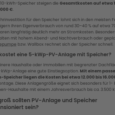
10-kWh-Speicher steigen die
Gesamtkosten auf etwa 
.000 €
.
hrinvestition für den Speicher lohnt sich in den meisten Fä
eigern Ihren Eigenverbrauch von rund 30–40 % auf etwa 7
aren langfristig deutlich mehr an Stromkosten. Besonder
alten mit hohem Abend- und Nachtverbrauch oder gepl
epumpe
bzw. Wallbox rechnet sich der Speicher schnell.
kostet eine 5-kWp-PV-Anlage mit Speicher?
einere Haushalte oder Immobilien mit begrenzter Dachflä
-kWp-Anlage eine gute Einstiegsoption.
Mit einem pass
Speicher liegen die Kosten bei etwa 12.000 bis 16.00
Montage. Diese Anlagengröße eignet sich besonders für 1- 
en-Haushalte mit einem Jahresverbrauch bis ca. 3.500 
groß sollten PV-Anlage und Speicher
nsioniert sein?