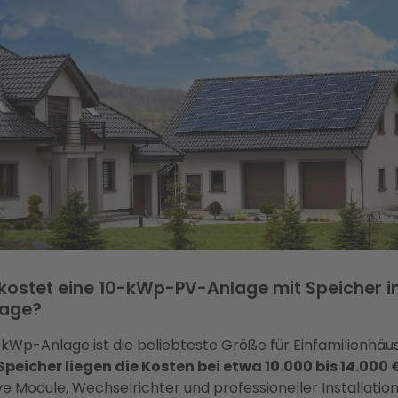
ostet eine 10-kWp-PV-Anlage mit Speicher in
age?
-kWp-Anlage ist die beliebteste Größe für Einfamilienhäus
peicher liegen die Kosten bei etwa 10.000 bis 14.000 
ive Module, Wechselrichter und professioneller Installation