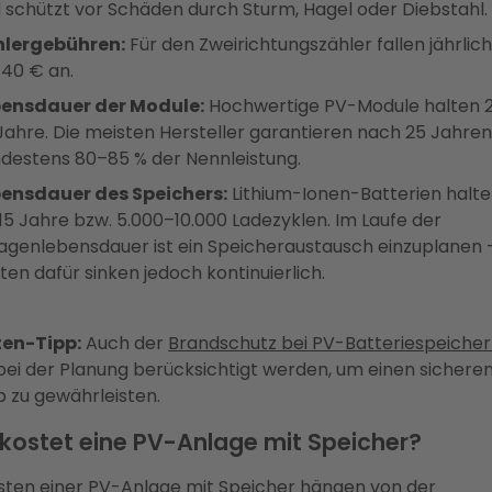
 schützt vor Schäden durch Sturm, Hagel oder Diebstahl.
hlergebühren:
Für den Zweirichtungszähler fallen jährlich
40 € an.
ensdauer der Module:
Hochwertige PV-Module halten 2
Jahre. Die meisten Hersteller garantieren nach 25 Jahre
destens 80–85 % der Nennleistung.
ensdauer des Speichers:
Lithium-Ionen-Batterien halte
 15 Jahre bzw. 5.000–10.000 Ladezyklen. Im Laufe der
agenlebensdauer ist ein Speicheraustausch einzuplanen –
ten dafür sinken jedoch kontinuierlich.
ten-Tipp:
Auch der
Brandschutz bei PV-Batteriespeiche
 bei der Planung berücksichtigt werden, um einen sichere
b zu gewährleisten.
kostet eine PV-Anlage mit Speicher?
sten einer PV-Anlage mit Speicher hängen von der