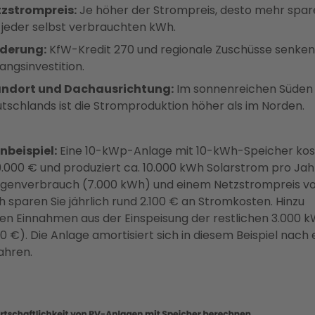
zstrompreis:
Je höher der Strompreis, desto mehr spar
 jeder selbst verbrauchten kWh.
rderung:
KfW-Kredit 270 und regionale Zuschüsse senken
angsinvestition.
andort und Dachausrichtung:
Im sonnenreichen Süden
tschlands ist die Stromproduktion höher als im Norden.
nbeispiel:
Eine 10-kWp-Anlage mit 10-kWh-Speicher kos
9.000 € und produziert ca. 10.000 kWh Solarstrom pro Jahr
igenverbrauch (7.000 kWh) und einem Netzstrompreis v
 sparen Sie jährlich rund 2.100 € an Stromkosten. Hinzu
 Einnahmen aus der Einspeisung der restlichen 3.000 
30 €). Die Anlage amortisiert sich in diesem Beispiel nach
Jahren.