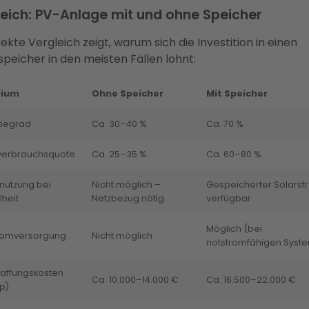
eich: PV-Anlage mit und ohne Speicher
rekte Vergleich zeigt, warum sich die Investition in einen
peicher in den meisten Fällen lohnt:
rium
Ohne Speicher
Mit Speicher
kiegrad
Ca. 30–40 %
Ca. 70 %
verbrauchsquote
Ca. 25–35 %
Ca. 60–80 %
nutzung bei
Nicht möglich –
Gespeicherter Solarst
lheit
Netzbezug nötig
verfügbar
Möglich (bei
romversorgung
Nicht möglich
notstromfähigen Syst
affungskosten
Ca. 10.000–14.000 €
Ca. 16.500–22.000 €
p)