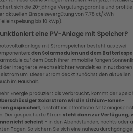
ichert sich die 20-jährige Vergütungsgarantie und profitie
er aktuellen Einspeisevergütung von 7,78 ct/kWh
Teileinspeisung bis 10 kWp).
funktioniert eine PV-Anlage mit Speicher?
hotovoltaikanlage mit
Stromspeicher
besteht aus zwei
omponenten:
den Solarmodulen und dem Batteriespe
larmodule auf dem Dach Ihrer Immobilie fangen Sonnenli
nd der integrierte Wechselrichter wandelt es in nutzbaren
lstrom um. Dieser Strom deckt zunächst den aktuellen
uch im Haushalt.
ehr Energie produziert als verbraucht, kommt der Speich
Überschüssiger Solarstrom wird in Lithium-Ionen-
rien gespeichert
, anstatt ins öffentliche Netz eingespeis
n. Der gespeicherte Strom
steht dann zur Verfügung,
nne nicht scheint
– in den Abendstunden, nachts oder 
ten Tagen. So sichern Sie sich eine nahezu durchgängige