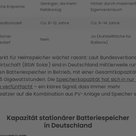
Geringer, da mehr
Höher durch maximier
che Ersparnis
Netzbezug
Eigenverbrauch
sationszeit
Ca. 8–12 Jahre
Ca. 9–14 Jahre
licher
Ja (Aufstellfläche für
Nein
bedarf
Batterie)
rkt für Heimspeicher wächst rasant: Laut Bundesverban
irtschaft (BSW Solar) sind in Deutschland mittlerweile ru
nen Batteriespeicher in Betrieb, mit einer Gesamtkapazitä
5 Gigawattstunden. Die
Speicherkapazität hat sich in nur 
 verfünffacht
– ein klares Signal, dass immer mehr
sitzer auf die Kombination aus PV-Anlage und Speicher s