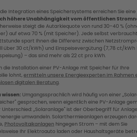
die Integration eines Speichersystems erreichen Sie eine
ich höhere Unabhängigkeit vom öffentlichen Stromn
herweise steigt die Autarkiequote von rund 30–40 % (ohn
er) auf etwa 70 % (mit Speicher). Jede selbst verbrauch
ttstunde spart Ihnen die Differenz zwischen Netzstrompr
ll über 30 ct/kWh) und Einspeisevergütung (7,78 ct/kWh 
nspeisung) – das sind mehr als 22 ct pro kWh.
h die Installation einer PV-Anlage mit Speicher für Ihre
lie lohnt,
ermitteln unsere Energieexperten im Rahmen 
losen digitalen Beratung
.
 wissen:
Umgangssprachlich wird häufig von einer „Sola
eicher" gesprochen, wenn eigentlich eine PV-Anlage gem
er Unterschied: „Solaranlage" ist der Oberbegriff für Anlage
nenergie umwandeln. Solarthermieanlagen erzeugen dar
e,
Photovoltaikanlagen
hingegen Strom – mit dem Sie
elsweise Ihr Elektroauto laden oder Haushaltsgeräte betr