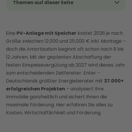
Themen auf dieser Seite
Das Thema kurz und kompakt
Wie funktioniert eine PV-Anlage mit Speicher?
Eine
Wie wirtschaftlich ist eine PV-Anlage mit Speicher?
PV-Anlage mit Speicher
kostet 2026 je nach
Größe zwischen 12.000 und 25.000 € inkl. Montage –
Was kostet eine PV-Anlage mit Speicher?
doch die Amortisation beginnt oft schon nach 9 bis
Wie groß sollten PV-Anlage und Speicher
12 Jahren. Mit der geplanten Abschaffung der
dimensioniert sein?
festen Einspeisevergütung ab 2027 wird dieses Jahr
PV-Anlage mit Speicher kombinieren:
zum entscheidenden Zeitfenster. Enter –
Wärmepumpe, E-Auto und Energiemanager
Deutschlands größter Energieberater mit
37.000+
Für wen lohnt sich eine PV-Anlage mit Speicher?
erfolgreichen Projekten
– analysiert Ihre
Speicher nachrüsten: PV-Anlage nachträglich mit
Immobilie ganzheitlich und sichert Ihnen die
Batterie erweitern
maximale Förderung. Hier erfahren Sie alles zu
Wird eine PV-Anlage mit Speicher finanziell
Kosten, Wirtschaftlichkeit und Förderung.
gefördert?
Fazit: Mit Enter zur PV-Anlage mit Speicher –