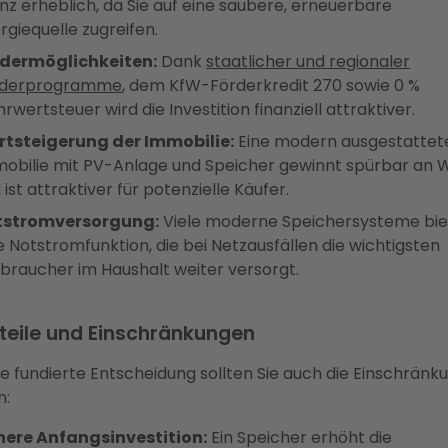
anz erheblich, da Sie auf eine saubere, erneuerbare
rgiequelle zugreifen.
dermöglichkeiten:
Dank
staatlicher und regionaler
rderprogramme
, dem KfW-Förderkredit 270 sowie 0 %
rwertsteuer wird die Investition finanziell attraktiver.
tsteigerung der Immobilie:
Eine modern ausgestattet
obilie mit PV-Anlage und Speicher gewinnt spürbar an 
 ist attraktiver für potenzielle Käufer.
tstromversorgung:
Viele moderne Speichersysteme bi
e Notstromfunktion, die bei Netzausfällen die wichtigsten
braucher im Haushalt weiter versorgt.
teile und Einschränkungen
ne fundierte Entscheidung sollten Sie auch die Einschrän
n:
ere Anfangsinvestition:
Ein Speicher erhöht die