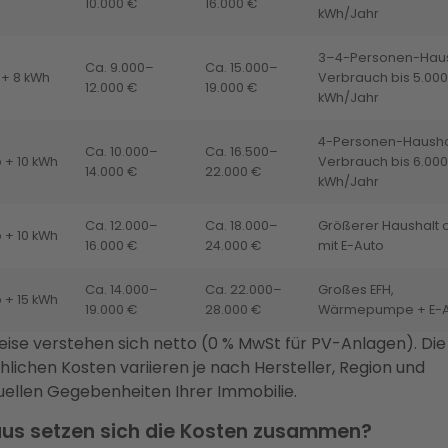
10.000 €
16.000 €
kWh/Jahr
3–4-Personen-Haus
Ca. 9.000–
Ca. 15.000–
 + 8 kWh
Verbrauch bis 5.000
12.000 €
19.000 €
kWh/Jahr
4-Personen-Hausha
Ca. 10.000–
Ca. 16.500–
 + 10 kWh
Verbrauch bis 6.000
14.000 €
22.000 €
kWh/Jahr
Ca. 12.000–
Ca. 18.000–
Größerer Haushalt 
 + 10 kWh
16.000 €
24.000 €
mit E-Auto
Ca. 14.000–
Ca. 22.000–
Großes EFH,
 + 15 kWh
19.000 €
28.000 €
Wärmepumpe + E-A
reise verstehen sich netto (0 % MwSt für PV-Anlagen). Die
hlichen Kosten variieren je nach Hersteller, Region und
duellen Gegebenheiten Ihrer Immobilie.
us setzen sich die Kosten zusammen?