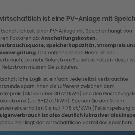
wirtschaftlich ist eine PV-Anlage mit Speic
rtschaftlichkeit einer PV-Anlage mit Speicher hängt von
ren Faktoren ab:
Anschaffungskosten,
verbrauchsquote, Speicherkapazität, Strompreis un
eisevergütung
. Der entscheidende Hebel ist der
erbrauch: Je mehr Solarstrom Sie selbst nutzen, desto w
 Netzstrom müssen Sie zukaufen.
rtschaftliche Logik ist einfach: Jede selbst verbrauchte
ttstunde spart Ihnen die Differenz zwischen dem
rompreis (aktuell über 30 ct/kWh) und den Gestehungs
Solarstroms (ca. 8–12 ct/kWh). Speisen Sie den Strom
essen ein, erhalten Sie nur 7,78 ct/kWh (Teileinspeisung bi
Eigenverbrauch ist also deutlich lukrativer als Einsp
genau hier liegt der wirtschaftliche Vorteil des Speichers.