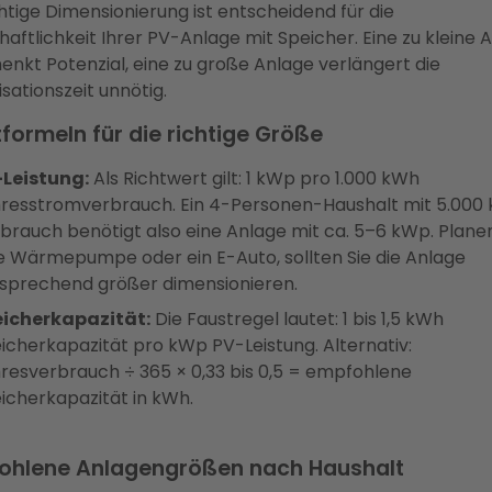
chtige Dimensionierung ist entscheidend für die
haftlichkeit Ihrer PV-Anlage mit Speicher. Eine zu kleine 
enkt Potenzial, eine zu große Anlage verlängert die
sationszeit unnötig.
formeln für die richtige Größe
Leistung:
Als Richtwert gilt: 1 kWp pro 1.000 kWh
resstromverbrauch. Ein 4-Personen-Haushalt mit 5.000
brauch benötigt also eine Anlage mit ca. 5–6 kWp. Planen
e Wärmepumpe oder ein E-Auto, sollten Sie die Anlage
sprechend größer dimensionieren.
icherkapazität:
Die Faustregel lautet: 1 bis 1,5 kWh
icherkapazität pro kWp PV-Leistung. Alternativ:
resverbrauch ÷ 365 × 0,33 bis 0,5 = empfohlene
icherkapazität in kWh.
ohlene Anlagengrößen nach Haushalt