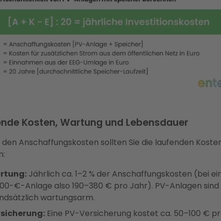
ende Kosten, Wartung und Lebensdauer
den Anschaffungskosten sollten Sie die laufenden Koste
n:
rtung:
Jährlich ca. 1–2 % der Anschaffungskosten (bei ei
000-€-Anlage also 190–380 € pro Jahr). PV-Anlagen sind
ndsätzlich wartungsarm.
sicherung:
Eine PV-Versicherung kostet ca. 50–100 € pr