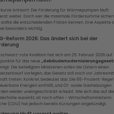
 kurze Antwort: Die Förderung für Wärmepumpen läuft
erst weiter. Doch wer die maximale Fördersumme sicher
l, sollte die entscheidenden Fristen kennen. Drei Aspekte 
ei besonders wichtig.
G-Reform 2026: Das ändert sich bei der
rderung
 schwarz-rote Koalition hat sich am 25. Februar 2026 auf
punkte für das neue
„Gebäudemodernisierungsgeset
inigt. Die beteiligten Ministerien sollen bis Ostern einen
etzentwurf vorlegen, das Gesetz soll noch vor Jahresmi
Kraft treten. Konkret bedeutet das: Die 65-Prozent-Regel 
euerbare Energien entfällt, und Öl- sowie Gasheizungen
den wieder uneingeschränkt erlaubt. Wie sich das auf die
derhöhe auswirkt, ist noch offen – Wirtschaftsministerin
che (CDU) hat jedoch bereits Kürzungen angekündigt.
rderung läuft vorerst weiter