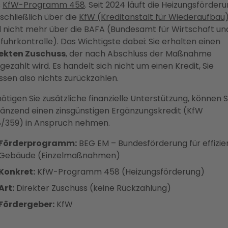
s
KfW-Programm 458
. Seit 2024 läuft die Heizungsförder
schließlich über die
KfW (Kreditanstalt für Wiederaufbau
 nicht mehr über die BAFA (Bundesamt für Wirtschaft un
fuhrkontrolle). Das Wichtigste dabei: Sie erhalten einen
rekten Zuschuss
, der nach Abschluss der Maßnahme
gezahlt wird. Es handelt sich nicht um einen Kredit, Sie
sen also nichts zurückzahlen.
ötigen Sie zusätzliche finanzielle Unterstützung, können S
änzend einen zinsgünstigen Ergänzungskredit (KfW
/359) in Anspruch nehmen.
Förderprogramm:
BEG EM – Bundesförderung für effizie
Gebäude (Einzelmaßnahmen)
Konkret:
KfW-Programm 458 (Heizungsförderung)
Art:
Direkter Zuschuss (keine Rückzahlung)
Fördergeber:
KfW