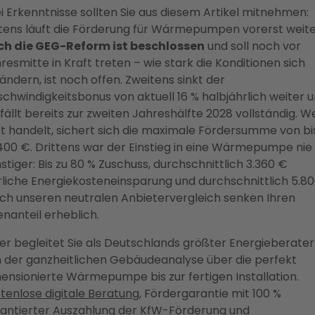
i Erkenntnisse sollten Sie aus diesem Artikel mitnehmen:
tens läuft die Förderung für Wärmepumpen vorerst weite
ch die GEG-Reform ist beschlossen
und soll noch vor
resmitte in Kraft treten – wie stark die Konditionen sich
ändern, ist noch offen. Zweitens sinkt der
chwindigkeitsbonus von aktuell 16 % halbjährlich weiter 
fällt bereits zur zweiten Jahreshälfte 2028 vollständig. W
zt handelt, sichert sich die maximale Fördersumme von bi
400 €. Drittens war der Einstieg in eine Wärmepumpe nie
stiger: Bis zu 80 % Zuschuss, durchschnittlich 3.360 €
rliche Energiekosteneinsparung und durchschnittlich 5.8
ch unseren neutralen Anbietervergleich senken Ihren
enanteil erheblich.
er begleitet Sie als Deutschlands größter Energieberater
 der ganzheitlichen Gebäudeanalyse über die perfekt
ensionierte Wärmepumpe bis zur fertigen Installation.
tenlose digitale Beratung
, Fördergarantie mit 100 %
antierter Auszahlung der KfW-Förderung und