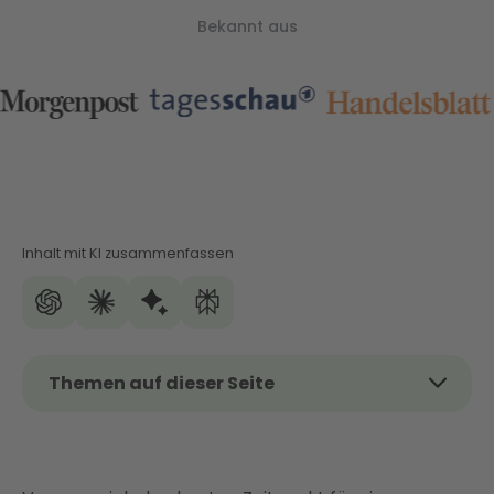
Bekannt aus
Inhalt mit KI zusammenfassen
Themen auf dieser Seite
Das Thema kurz und kompakt
Förderung für Wärmepumpen: Was steckt
dahinter?