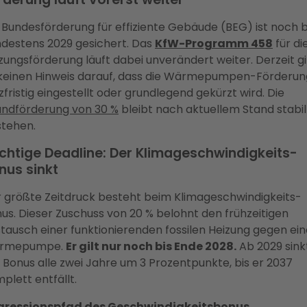
 Bundesförderung für effiziente Gebäude (BEG) ist noch b
destens 2029 gesichert. Das
KfW-Programm 458
für di
zungsförderung läuft dabei unverändert weiter. Derzeit g
keinen Hinweis darauf, dass die Wärmepumpen-Förderun
zfristig eingestellt oder grundlegend gekürzt wird. Die
ndförderung von 30 %
bleibt nach aktuellem Stand stabil
tehen.
chtige Deadline: Der Klimageschwindigkeits-
nus sinkt
 größte Zeitdruck besteht beim Klimageschwindigkeits-
us. Dieser Zuschuss von 20 % belohnt den frühzeitigen
tausch einer funktionierenden fossilen Heizung gegen ein
rmepumpe.
Er gilt nur noch bis Ende 2028.
Ab 2029 sink
 Bonus alle zwei Jahre um 3 Prozentpunkte, bis er 2037
plett entfällt.
gressionspfad des Geschwindigkeitsbonus