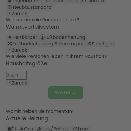
❄️
Ungedämmt
🔧
Teilsaniert
✅
Vollsaniert
🏗️
Neubaustandard
Zurück
Wie werden die Räume beheizt?
Wärmeverteilsystem
🔥
Heizkörper
🌡️
Fußbodenheizung
🔀
Fußbodenheizung & Heizkörper
⚙️
Sonstiges
Zurück
Wie viele Personen leben in Ihrem Haushalt?
Haushaltsgröße
Zurück
Weiter →
Womit heizen Sie momentan?
Aktuelle Heizung
🛢️
Öl
🔥
Gas
🪵
Holz/Pellets
⚡
Strom