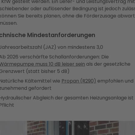
 KfW gestellt werden. Ein Liefer- und Leistungsvertrag mit
schiebender oder auflösender Bedingung ist jedoch zuläss
können Sie bereits planen, ohne die Förderzusage abwar
müssen.
chnische Mindestanforderungen
Jahresarbeitszahl (JAZ) von mindestens 3,0
Ab 2026 verschärfte Schallanforderungen: Die
Wärmepumpe muss 10 dB leiser sein
als der gesetzliche
Grenzwert (statt bisher 5 dB)
Natürliche Kältemittel wie
Propan (R290)
empfohlen und
zunehmend gefordert
Hydraulischer Abgleich der gesamten Heizungsanlage ist
Pflicht