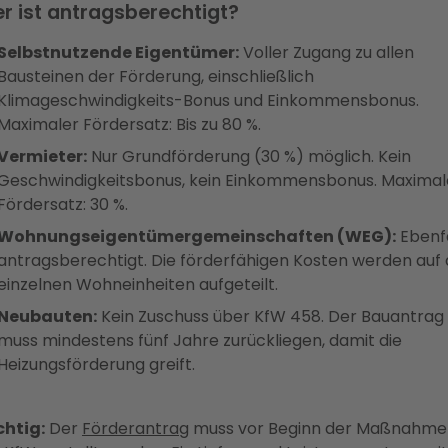
r ist antragsberechtigt?
Selbstnutzende Eigentümer:
Voller Zugang zu allen
Bausteinen der Förderung, einschließlich
Klimageschwindigkeits-Bonus und Einkommensbonus.
Maximaler Fördersatz: Bis zu 80 %.
Vermieter:
Nur Grundförderung (30 %) möglich. Kein
Geschwindigkeitsbonus, kein Einkommensbonus. Maximal
Fördersatz: 30 %.
Wohnungseigentümergemeinschaften (WEG):
Ebenfa
antragsberechtigt. Die förderfähigen Kosten werden auf 
einzelnen Wohneinheiten aufgeteilt.
Neubauten:
Kein Zuschuss über KfW 458. Der Bauantrag
muss mindestens fünf Jahre zurückliegen, damit die
Heizungsförderung greift.
htig:
Der
Förderantrag
muss vor Beginn der Maßnahme