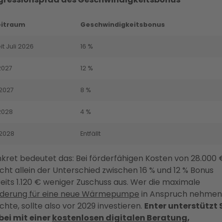
eitraum
Geschwindigkeitsbonus
it Juli 2026
16 %
 2027
12 %
. 2027
8 %
 2028
4 %
. 2028
Entfällt
kret bedeutet das: Bei förderfähigen Kosten von 28.000 
ht allein der Unterschied zwischen 16 % und 12 % Bonus
eits 1.120 € weniger Zuschuss aus. Wer die maximale
rderung für eine neue Wärmepumpe
in Anspruch nehmen
hte, sollte also vor 2029 investieren.
Enter unterstützt 
ei mit einer
kostenlosen digitalen Beratung
,