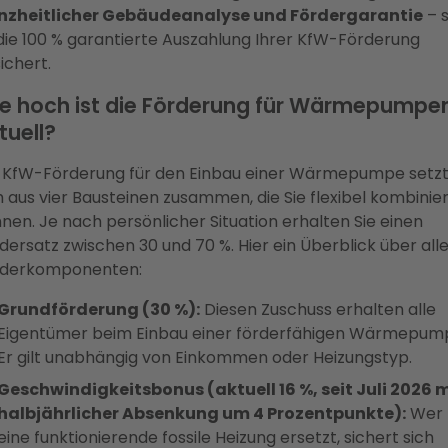
nzheitlicher Gebäudeanalyse und Fördergarantie
– 
 die 100 % garantierte Auszahlung Ihrer KfW-Förderung
ichert.
e hoch ist die Förderung für Wärmepumpe
tuell?
 KfW-Förderung für den Einbau einer Wärmepumpe setz
h aus vier Bausteinen zusammen, die Sie flexibel kombinie
nen. Je nach persönlicher Situation erhalten Sie einen
dersatz zwischen 30 und 70 %. Hier ein Überblick über all
rderkomponenten:
Grundförderung (30 %):
Diesen Zuschuss erhalten alle
Eigentümer beim Einbau einer förderfähigen Wärmepum
Er gilt unabhängig von Einkommen oder Heizungstyp.
Geschwindigkeitsbonus (aktuell 16 %, seit Juli 2026 m
halbjährlicher Absenkung um 4 Prozentpunkte):
Wer
eine funktionierende fossile Heizung ersetzt, sichert sich