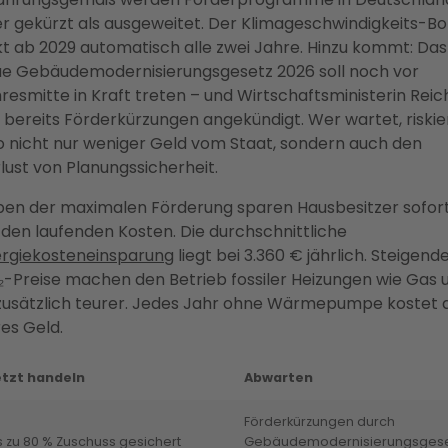
r gekürzt als ausgeweitet. Der Klimageschwindigkeits-B
kt ab 2029 automatisch alle zwei Jahre. Hinzu kommt: Das
e Gebäudemodernisierungsgesetz 2026 soll noch vor
resmitte in Kraft treten – und Wirtschaftsministerin Reic
 bereits Förderkürzungen angekündigt. Wer wartet, riskie
o nicht nur weniger Geld vom Staat, sondern auch den
lust von Planungssicherheit.
en der maximalen Förderung sparen Hausbesitzer sofor
 den laufenden Kosten. Die durchschnittliche
rgiekosteneinsparung
liegt bei 3.360 € jährlich. Steigend
-Preise machen den Betrieb fossiler Heizungen wie Gas 
zusätzlich teurer. Jedes Jahr ohne Wärmepumpe kostet 
es Geld.
etzt handeln
Abwarten
Förderkürzungen durch
s zu 80 % Zuschuss gesichert
Gebäudemodernisierungsgese