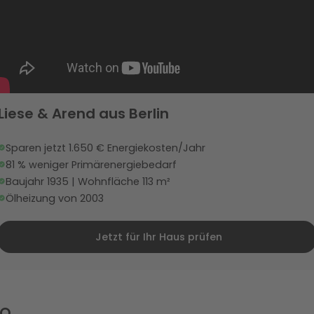
Liese & Arend aus Berlin
Sparen jetzt 1.650 € Energiekosten/Jahr
81 % weniger Primärenergiebedarf
Baujahr 1935 | Wohnfläche 113 m²
Ölheizung von 2003
Jetzt für Ihr Haus prüfen
AQ