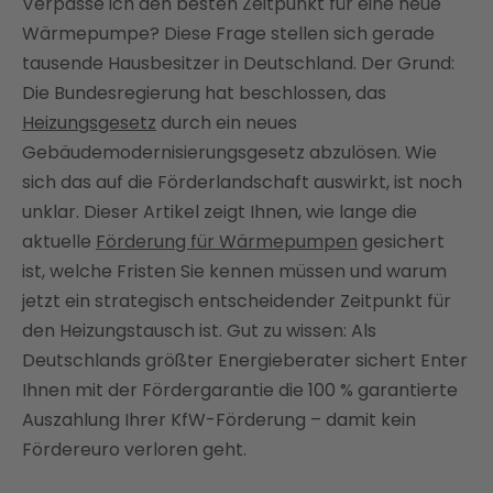
Verpasse ich den besten Zeitpunkt für eine neue
Wie lange läuft die KfW-Förderung für
Wärmepumpe? Diese Frage stellen sich gerade
Wärmepumpen noch?
tausende Hausbesitzer in Deutschland. Der Grund:
Wie hoch ist die Förderung für Wärmepumpen
Die Bundesregierung hat beschlossen, das
aktuell?
Heizungsgesetz
durch ein neues
Gebäudemodernisierungsgesetz abzulösen. Wie
Wer kann die Wärmepumpen-Förderung
beantragen?
sich das auf die Förderlandschaft auswirkt, ist noch
unklar. Dieser Artikel zeigt Ihnen, wie lange die
Lohnt sich die Wärmepumpen-Förderung noch –
aktuelle
oder lieber abwarten?
Förderung für Wärmepumpen
gesichert
ist, welche Fristen Sie kennen müssen und warum
Fazit: Jetzt mit Enter die Wärmepumpen-
jetzt ein strategisch entscheidender Zeitpunkt für
Förderung sichern
den Heizungstausch ist. Gut zu wissen: Als
FAQ
Deutschlands größter Energieberater sichert Enter
Ihnen mit der Fördergarantie die 100 % garantierte
Auszahlung Ihrer KfW-Förderung – damit kein
Fördereuro verloren geht.