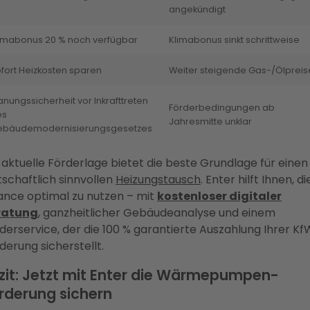
angekündigt
imabonus 20 % noch verfügbar
Klimabonus sinkt schrittweise
fort Heizkosten sparen
Weiter steigende Gas-/Ölpreis
anungssicherheit vor Inkrafttreten
Förderbedingungen ab
es
Jahresmitte unklar
ebäudemodernisierungsgesetzes
 aktuelle Förderlage bietet die beste Grundlage für einen
tschaftlich sinnvollen
Heizungstausch
. Enter hilft Ihnen, d
nce optimal zu nutzen – mit
kostenloser digitaler
ratung
, ganzheitlicher Gebäudeanalyse und einem
derservice, der die 100 % garantierte Auszahlung Ihrer K
derung sicherstellt.
zit: Jetzt mit Enter die Wärmepumpen-
rderung sichern