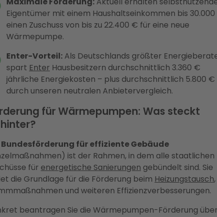
Maximale Förderung:
Aktuell erhalten selbstnutzend
Eigentümer mit einem Haushaltseinkommen bis 30.000
einen Zuschuss von bis zu 22.400 € für eine neue
Wärmepumpe.
Enter-Vorteil:
Als Deutschlands größter Energieberat
spart
Enter
Hausbesitzern durchschnittlich 3.360 €
jährliche Energiekosten – plus durchschnittlich 5.800 €
durch unseren neutralen Anbietervergleich.
rderung für Wärmepumpen: Was steckt
hinter?
e
Bundesförderung für effiziente Gebäude
nzelmaßnahmen) ist der Rahmen, in dem alle staatlichen
chüsse für
energetische Sanierungen
gebündelt sind. Sie
det die Grundlage für die Förderung beim
Heizungstausch
mmmaßnahmen und weiteren Effizienzverbesserungen.
kret beantragen Sie die Wärmepumpen-Förderung übe