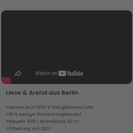
Liese & Arend aus Berlin
Sparen jetzt 1.650 € Energiekosten/Jahr
81 % weniger Primärenergiebedarf
Baujahr 1935 | Wohnfläche 113 m²
Ölheizung von 2003