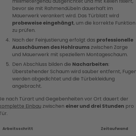
millimetergenau ausgerichtet und mit Keilen fixiert,
bevor sie mit Rahmendübeln dauerhaft im
Mauerwerk verankert wird. Das Türblatt wird
probeweise eingehängt
, um die korrekte Funktion
zu prüfen.
Nach der Feinjustierung erfolgt das
professionelle
Ausschäumen des Hohlraums
zwischen Zarge
und Mauerwerk mit speziellem Montageschaum.
Den Abschluss bilden die
Nacharbeiten
:
Überstehender Schaum wird sauber entfernt, Fuge
werden abgedichtet und die Türbekleidung
angebracht.
Je nach Türart und Gegebenheiten vor Ort dauert der
komplette Einbau
zwischen
einer und drei Stunden
pro
Tür.
Arbeitsschritt
Zeitaufwand