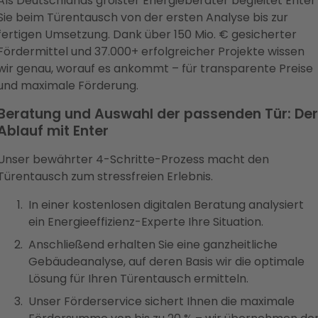
Als Deutschlands größter Energieberater begleitet Enter
Sie beim Türentausch von der ersten Analyse bis zur
fertigen Umsetzung. Dank über 150 Mio. € gesicherter
Fördermittel und 37.000+ erfolgreicher Projekte wissen
wir genau, worauf es ankommt – für transparente Preise
und maximale Förderung.
Beratung und Auswahl der passenden Tür: Der
Ablauf mit Enter
Unser bewährter 4-Schritte-Prozess macht den
Türentausch zum stressfreien Erlebnis.
In einer kostenlosen digitalen Beratung analysiert
ein Energieeffizienz-Experte Ihre Situation.
Anschließend erhalten Sie eine ganzheitliche
Gebäudeanalyse, auf deren Basis wir die optimale
Lösung für Ihren Türentausch ermitteln.
Unser Förderservice sichert Ihnen die maximale