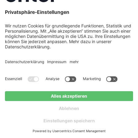
29. Juli 2026
Kostenlose Beratung
Kostenloser
anfragen
Ratgeber
Wärmepumpentarif-Vergleich: