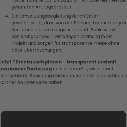
Fördersumme von bis zu 20 % – wir übernehmen de
gesamten Antragsprozess.
Die Umsetzungsbegleitung durch Enter
gewährleistet, dass von der Planung bis zur fertigen
Sanierung alles reibungslos abläuft. Schluss mit
Sanierungschaos – wir bringen Ordnung in Ihr
Projekt und sorgen für transparente Preise ohne
böse Überraschungen.
Jetzt Türentausch planen – transparent und mit
maximaler Förderung
und erleben Sie, wie einfach
energetische Sanierung sein kann, wenn Sie den richtigen
Partner an Ihrer Seite haben.