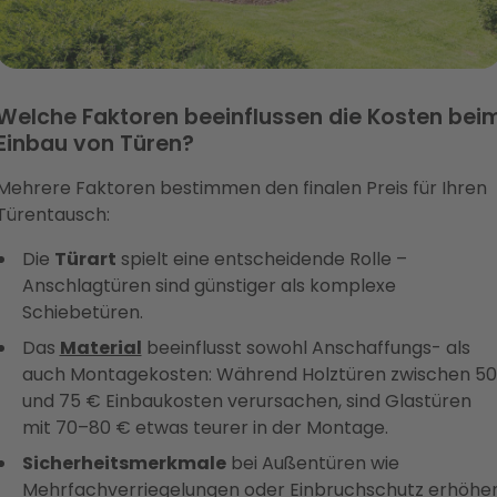
Welche Faktoren beeinflussen die Kosten bei
Einbau von Türen?
Mehrere Faktoren bestimmen den finalen Preis für Ihren
Türentausch:
Die
Türart
spielt eine entscheidende Rolle –
Anschlagtüren sind günstiger als komplexe
Schiebetüren.
Das
Material
beeinflusst sowohl Anschaffungs- als
auch Montagekosten: Während Holztüren zwischen 50
und 75 € Einbaukosten verursachen, sind Glastüren
mit 70–80 € etwas teurer in der Montage.
Sicherheitsmerkmale
bei Außentüren wie
Mehrfachverriegelungen oder
Einbruchschutz
erhöhe