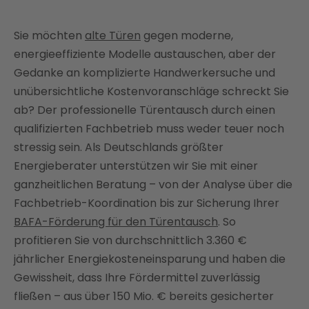
Tür einbauen lassen: So geht's
Sie möchten
Türmontage: Was kostet das?
alte Türen
gegen moderne,
energieeffiziente Modelle austauschen, aber der
Ihr Türentausch mit Enter: ganzheitliche Beratung
Gedanke an komplizierte Handwerkersuche und
und volle Förderung
unübersichtliche Kostenvoranschläge schreckt Sie
FAQ
ab? Der professionelle Türentausch durch einen
qualifizierten Fachbetrieb muss weder teuer noch
stressig sein. Als Deutschlands größter
Energieberater unterstützen wir Sie mit einer
ganzheitlichen Beratung – von der Analyse über die
Fachbetrieb-Koordination bis zur Sicherung Ihrer
BAFA-Förderung für den Türentausch
. So
profitieren Sie von durchschnittlich 3.360 €
jährlicher Energiekosteneinsparung und haben die
Gewissheit, dass Ihre Fördermittel zuverlässig
fließen – aus über 150 Mio. € bereits gesicherter