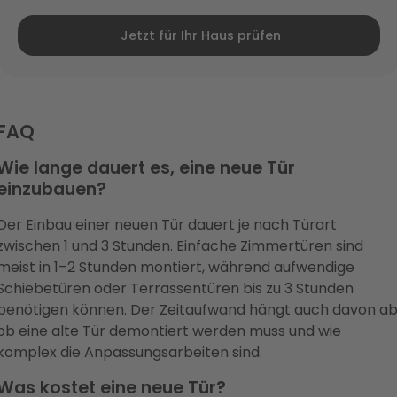
Jetzt für Ihr Haus prüfen
FAQ
Wie lange dauert es, eine neue Tür
einzubauen?
Der Einbau einer neuen Tür dauert je nach Türart
zwischen 1 und 3 Stunden. Einfache Zimmertüren sind
meist in 1–2 Stunden montiert, während aufwendige
Schiebetüren oder Terrassentüren bis zu 3 Stunden
benötigen können. Der Zeitaufwand hängt auch davon ab
ob eine alte Tür demontiert werden muss und wie
komplex die Anpassungsarbeiten sind.
Was kostet eine neue Tür?