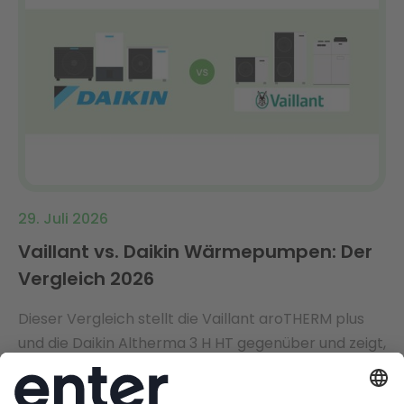
29. Juli 2026
Vaillant vs. Daikin Wärmepumpen: Der
Vergleich 2026
Dieser Vergleich stellt die Vaillant aroTHERM plus
und die Daikin Altherma 3 H HT gegenüber und zeigt,
wo die echten Unterschiede liegen.
Jetzt Weiterlesen