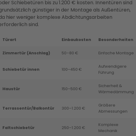
oder Schiebetüren bis zu 1.200 € kosten. Innentüren sind
grundsätzlich günstiger in der Montage als Außentüren,
da hier weniger komplexe Abdichtungsarbeiten
erforderlich sind.
Türart
Einbaukosten
Besonderheiten
Zimmertür (Anschlag)
50–80 €
Einfache Montage
Aufwendigere
Schiebetür innen
100–450 €
Führung
Sicherheit &
Haustür
150–500 €
Wärmedämmung
Größere
Terrassentür/Balkontür
300–1.200 €
Abmessungen
Komplexe
Faltschiebetür
250–1.200 €
Mechanik