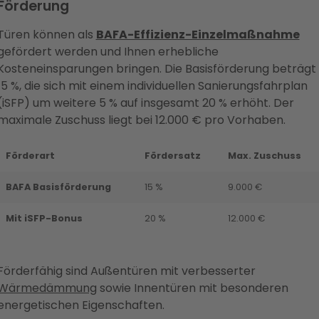
Förderung
Türen können als
BAFA-Effizienz-Einzelmaßnahme
gefördert werden und Ihnen erhebliche
Kosteneinsparungen bringen. Die Basisförderung beträgt
15 %, die sich mit einem individuellen Sanierungsfahrplan
(iSFP) um weitere 5 % auf insgesamt 20 % erhöht. Der
maximale Zuschuss liegt bei 12.000 € pro Vorhaben.
Förderart
Fördersatz
Max. Zuschuss
BAFA Basisförderung
15 %
9.000 €
Mit iSFP-Bonus
20 %
12.000 €
Förderfähig sind Außentüren mit verbesserter
Wärmedämmung
sowie Innentüren mit besonderen
energetischen Eigenschaften.