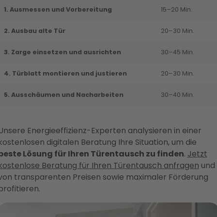
1. Ausmessen und Vorbereitung
15–20 Min.
2. Ausbau alte Tür
20–30 Min.
3. Zarge einsetzen und ausrichten
30–45 Min.
4. Türblatt montieren und justieren
20–30 Min.
5. Ausschäumen und Nacharbeiten
30–40 Min.
Unsere Energieeffizienz-Experten analysieren in einer
kostenlosen digitalen Beratung Ihre Situation, um die
beste Lösung für Ihren Türentausch zu finden
.
Jetzt
kostenlose Beratung für Ihren Türentausch anfragen
und
von transparenten Preisen sowie maximaler Förderung
profitieren.