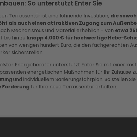
nbauen: So unterstützt Enter Sie
en Terrassentür ist eine lohnende Investition,
die sowoh
t als auch einen attraktiven Zugang zum Außenber
 nach Mechanismus und Material erheblich – von
etwa 250
f bis hin zu
knapp 4.000 € für hochwertige Hebe-Schi
n von wenigen hundert Euro, die den fachgerechten Au
rker sicherstellen.
ößter Energieberater unterstützt Enter Sie mit einer
kost
 passenden energetischen Maßnahmen für Ihr Zuhause zu i
tung und individuellem Sanierungsfahrplan. So stellen Sie s
 Förderung
für Ihre neue Terrassentür erhalten.