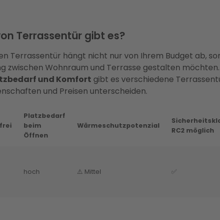
on Terrassentür gibt es?
gen Terrassentür hängt nicht nur von Ihrem Budget ab, s
ng zwischen Wohnraum und Terrasse gestalten möchten.
tzbedarf und Komfort
gibt es verschiedene Terrassentü
igenschaften und Preisen unterscheiden.
Platzbedarf
Sicherheitskl
frei
beim
Wärmeschutzpotenzial
RC2 möglich
Öffnen
hoch
⚠️ Mittel
✅