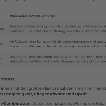
Was bedeutet das konkret?
Eine 2-fach-Verglasung bietet Grundschutz, eine 3-fach-Vergla
ung
Heizkosten. Für staatliche Förderung muss der U-Wert ≤ 0,95 W/
Ab RC2 wird eine Terrassentür als einbruchhemmend eingestuf
C)
förderfähig. Wer besonders sicher wohnen möchte, sollte auf
Dreh-Kipp-Türen brauchen viel Platz beim Öffnen. PSK-Türen s
s
Hebe-Schiebe-Türen (HS) bieten Barrierefreiheit und höchste
ahmens
hmens hat den größten Einfluss auf den Preis Ihrer Terra
tig
Langlebigkeit, Pflegeaufwand und Optik
:
m-Kombination:
Vereint die natürliche Wärme von Holz 