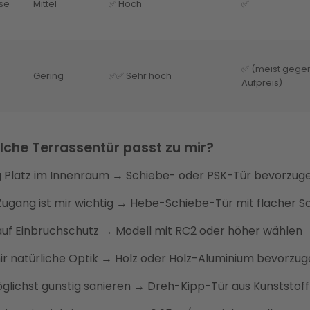
ise
Mittel
✅ Hoch
✅
✅ (meist gege
Gering
✅✅ Sehr hoch
Aufpreis)
elche Terrassentür passt zu mir?
g Platz im Innenraum → Schiebe- oder PSK-Tür bevorzug
 Zugang ist mir wichtig → Hebe-Schiebe-Tür mit flacher S
auf Einbruchschutz → Modell mit RC2 oder höher wählen
r natürliche Optik → Holz oder Holz-Aluminium bevorzu
lichst günstig sanieren → Dreh-Kipp-Tür aus Kunststoff