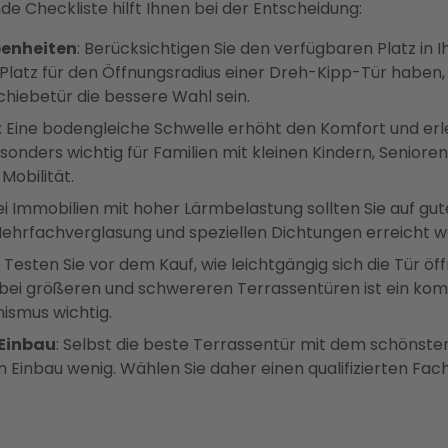
de Checkliste hilft Ihnen bei der Entscheidung:
benheiten
: Berücksichtigen Sie den verfügbaren Platz i
Platz für den Öffnungsradius einer Dreh-Kipp-Tür haben,
hiebetür die bessere Wahl sein.
: Eine bodengleiche Schwelle erhöht den Komfort und er
onders wichtig für Familien mit kleinen Kindern, Senior
Mobilität.
Bei Immobilien mit hoher Lärmbelastung sollten Sie auf 
Mehrfachverglasung und speziellen Dichtungen erreicht 
: Testen Sie vor dem Kauf, wie leichtgängig sich die Tür ö
 bei größeren und schwereren Terrassentüren ist ein kom
smus wichtig.
Einbau
: Selbst die beste Terrassentür mit dem schönsten 
nbau wenig. Wählen Sie daher einen qualifizierten Fach