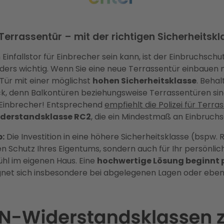
Terrassentür – mit der richtigen Sicherheitskl
 Einfallstor für Einbrecher sein kann, ist der Einbruchschu
ers wichtig. Wenn Sie eine neue Terrassentür einbauen 
Tür mit einer möglichst
hohen Sicherheitsklasse
. Behal
lick, denn Balkontüren beziehungsweise Terrassentüren sin
r Einbrecher! Entsprechend
empfiehlt die Polizei für Terr
iderstandsklasse RC2
, die ein Mindestmaß an Einbruchs
:
Die Investition in eine höhere Sicherheitsklasse (bspw. R
den Schutz Ihres Eigentums, sondern auch für Ihr persönlic
ühl im eigenen Haus. Eine
hochwertige Lösung beginnt pr
eignet sich insbesondere bei abgelegenen Lagen oder ebe