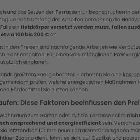
h und das Setzen der Terrassentür beanspruchen in der
tag. Je nach Umfang der Arbeiten berechnen die Handwe
Falls ein
Heizkörper versetzt werden muss, fallen zusä
etwa 100 bis 200 €
an.
:
In den Preisen sind nachfolgende Arbeiten wie Verputze
h nicht enthalten. Für einen vollumfänglichen Preisverglei
usätzlich einplanen.
lands größtem Energieberater – erhalten Sie eine
kostenl
ir gemeinsam prüfen, welche energetischen Maßnahmen fü
elche Fördermittel Sie nutzen können.
aufen: Diese Faktoren beeinflussen den Prei
ohnraum zum Garten oder auf die Terrasse sollte
nicht
sch ansprechend und energieeffizient
sein. Verschie
 Sie letztendlich für Ihre neue Terrassentür ausgeben mü
htiger Zugang dient, lohnt es sich, auf Qualität und pass