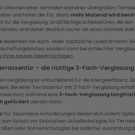
ed zwischen einer normalen und einer übergroßen Terras
reiter und höher die Tür, desto
mehr Material wird benö
h für die Verglasung. Großflächige Schiebetüren, die d
rbinden, sind daher deutlich teurer als etwa schmale Bal
:
Bedenken Sie auch: Jeder zusätzliche Quadratmeter Gl
Anschaffungskosten, sondern kann bei schlechter Verglas
nz Ihres Hauses beeinträchtigen
.
rrassentür – die richtige 3-Fach-Verglasung
en Verglasung ist entscheidend für die Energieeffizienz, S
ses. Bei einer Terrassentür mit 2-fach-Verglasung erhalt
meschutz, während eine
3-fach-Verglasung langfrist
ch gefördert
werden kann.
:
Für besondere Anforderungen bieten sich zudem Optio
s zum Schutz vor Einbrüchen, Schallschutzglas für Terras
aßen oder Sonnenschutzglas bei südlicher Ausrichtung a