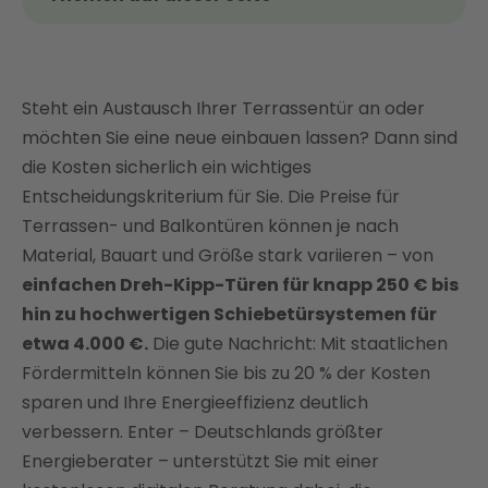
Das Thema kurz und kompakt
Welche Arten von Terrassentür gibt es?
Steht ein Austausch Ihrer Terrassentür an oder
Terrassentür Einbaukosten im Überblick
möchten Sie eine neue einbauen lassen? Dann sind
Terrassentür kaufen: Diese Faktoren beeinflussen
die Kosten sicherlich ein wichtiges
den Preis
Entscheidungskriterium für Sie. Die Preise für
Bis zu 20 % Zuschuss sichern: Terrassentür
Terrassen- und Balkontüren können je nach
einbauen mit staatlicher Förderung
Material, Bauart und Größe stark variieren – von
Terrassentür kaufen: Worauf sollte ich außerdem
einfachen Dreh-Kipp-Türen für knapp 250 € bis
achten?
hin zu hochwertigen Schiebetürsystemen für
Terrassentür einbauen: So unterstützt Enter Sie
etwa 4.000 €.
Die gute Nachricht: Mit staatlichen
FAQ
Fördermitteln können Sie bis zu 20 % der Kosten
Was kostet der Einbau einer Terrassentür?
sparen und Ihre Energieeffizienz deutlich
verbessern. Enter – Deutschlands größter
Energieberater – unterstützt Sie mit einer