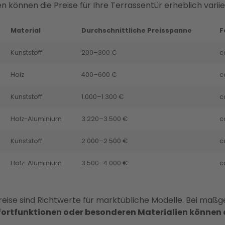
n können die Preise für Ihre Terrassentür erheblich variie
Material
Durchschnittliche Preisspanne
F
Kunststoff
200–300 €
c
Holz
400–600 €
c
Kunststoff
1.000–1.300 €
c
Holz-Aluminium
3.220–3.500 €
c
Kunststoff
2.000–2.500 €
c
Holz-Aluminium
3.500–4.000 €
c
ise sind Richtwerte für marktübliche Modelle. Bei maßg
ortfunktionen oder besonderen Materialien können 