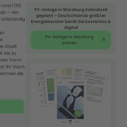
rund 1.150
PV-Anlage in Würzburg individuell
ds — ein
geplant – Deutschlands größter
 vollständig
Energieberater berät Sie kostenlos &
digital
er
PV-Anlage in Würzburg
ne
planen
ie Stadt
 bis zu
ieser Form
st Ihr Dach
nehmen die