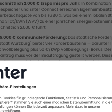
chnittlich 2.000 € Ersparnis pro Jahr:
In Kombination
iespeicher und Enter Connect erreichen Eigenheimbesitz
erbrauchsquote von bis zu 80 %, was bei einem lokalen S
nd 31 ct/kWh (WVV) zu einer jährlichen Energiekostenei
chnittlich 2.000 € führt.
u 5.000 € kommunale Förderung:
Das städtische Förd
stadt Würzburg" bietet vier Förderbausteine — darunter
chvollbelegung plus 50 €/kWp Vollbelegungs-Bonus. Der
antrag muss vor der Beauftragung gestellt werden. Dies i
e Fördermöglichkeit, die Eigentümer eigenständig beant
n.
msatzsteuer und steuerfreie Einnahmen:
Seit 2023 fäll
rtsteuer auf Kauf und Installation an (§ 12 Abs. 3 UStG), 
men aus PV-Anlagen bis 30 kWp sind vollständig
mensteuerfrei (§ 3 Nr. 72 EStG).
 ist Deutschlands größter Energieberater
und Full-Ser
er: Über 37.000 erfolgreiche Projekte, Festpreisgarantie, 