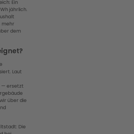
ich: Ein
Wh jährlich.
aushalt
e mehr
nüber dem
eignet?
ie
iert. Laut
 — ersetzt
bargebäude
wir über die
und
tstadt: Die
d bei