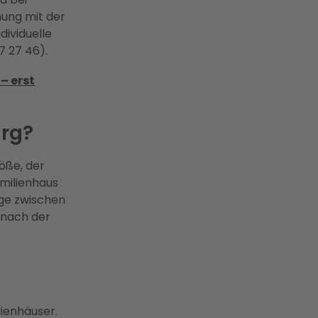
mung mit der
dividuelle
7 27 46).
– erst
urg?
öße, der
amilienhaus
age zwischen
e nach der
lienhäuser.