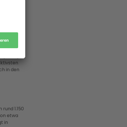
bH und des
Die
von einer
egünstigt.
ktivsten
ch in den
 rund 1.150
von etwa
t in