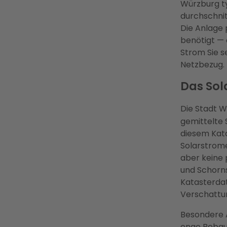
Würzburg ty
durchschnit
Die Anlage 
benötigt — 
Strom Sie s
Netzbezug.
Das Sol
Die Stadt W
gemittelte 
diesem Kata
Solarstrome
aber keine
und Schorns
Katasterdat
Verschattun
Besondere 
enge Bebau