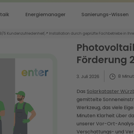
taik
Energiemanager
Sanierungs-Wissen
,8/5 Kundenzufriedenheit
📍 Installation durch geprüfte Fachbetriebe in Ihr
Photovoltai
Förderung 
8
Minu
3. Juli 2026
Das
Solarkataster Würz
gemittelte Sonneneinstr
Werkzeug, das viele Eig
Minuten Klarheit über da
unserer Vor-Ort-Analyse
Verschattungs- und Verb