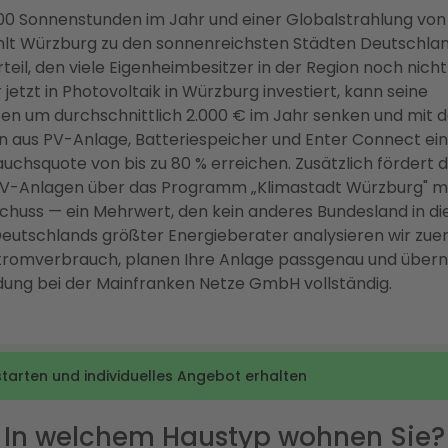
700 Sonnenstunden im Jahr und einer Globalstrahlung von 
lt Würzburg zu den sonnenreichsten Städten Deutschlan
teil, den viele Eigenheimbesitzer in der Region noch nicht
jetzt in Photovoltaik in Würzburg investiert, kann seine
en um durchschnittlich 2.000 € im Jahr senken und mit d
 aus PV-Anlage, Batteriespeicher und Enter Connect ei
uchsquote von bis zu 80 % erreichen. Zusätzlich fördert d
V-Anlagen über das Programm „Klimastadt Würzburg" mit
chuss — ein Mehrwert, den kein anderes Bundesland in d
 Deutschlands größter Energieberater analysieren wir zuer
Stromverbrauch, planen Ihre Anlage passgenau und über
ung bei der Mainfranken Netze GmbH vollständig.