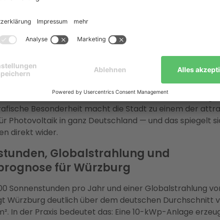
ahme der Netzanmeldung bei der Mainfranken Netze Gm
rderprozesses — alles aus einer Hand.
sich Photovoltaik in Würzburg? 
 auf einen Blick
egt im Maintal, umgeben von Weinbergen, und profitiert 
 die eine überdurchschnittlich hohe Sonneneinstrahlung b
afische Besonderheit macht die Stadt zu einem der attra
ür Photovoltaik in ganz Deutschland — und das spiegelt si
en direkt wider.
tunden, Globalstrahlung und
prognose für Würzburg
700 Sonnenstunden pro Jahr und einer Globalstrahlung von
gt Würzburg deutlich über dem deutschen Durchschnitt 
². In der Praxis bedeutet das: Eine 10-kWp-Anlage erzeug