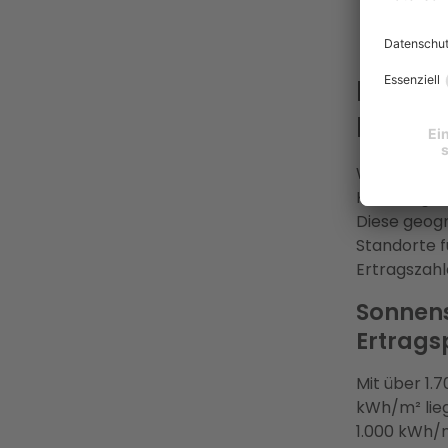
Übern
KfW-Fö
Lohnt 
Fakten
Würzburg li
Kessellage,
Diese geogr
Standorte f
Ertragszahl
Sonnens
Ertrags
Mit über 1.
kWh/m² lie
1.000 kWh/m