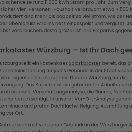
pischerweise rund 11.000 kWh Strom pro Jahr. Zum Vergle
tlicher Vier-Personen-Haushalt verbraucht etwa 4.500 k
produziert also mehr als doppelt so viel Strom, wie der H
der Überschuss wird ins Netz eingespeist und vergütet. J
elbst verbrauchen, desto größer ist Ihre Ersparnis gege
arkataster Würzburg — Ist Ihr Dach ge
ürzburg stellt ein kostenloses
Solarkataster
bereit, das d
Sonneneinstrahlung für jedes Gebäude in der Stadt visualis
ster eignet sich nahezu jedes Dach in Würzburg für die
rzeugung. Das Kataster ist ein guter erster Anhaltspunkt
 professionelle Verschattungsanalyse, die Bäume, Nach
teine berücksichtigt. In unserer Vor-Ort-Analyse gehen 
en hinaus und prüfen Dachfläche, Neigung, Ausrichtung 
g vor Ort.
Aufmerksamkeit verdienen Gebäude in der Würzburger Al
ung kann zu lokalen Verschattungsproblemen führen, un