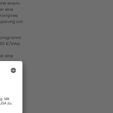
 mit einem
er eine
trompreis
nsparung von
erprogramm
 150 €/kWp
st eine
ragen
t keine
und
vice-
vollständige