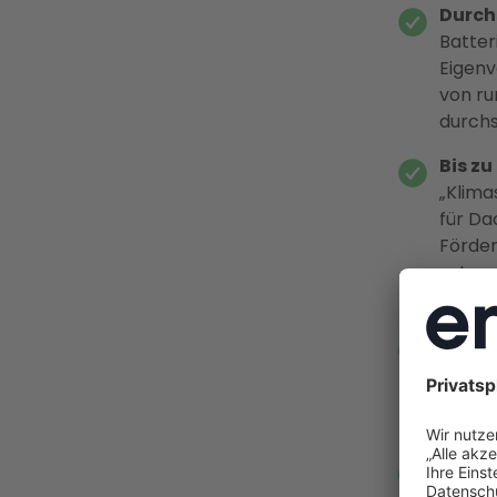
Durchs
Batter
Eigenv
von ru
durchs
Bis z
„Klima
für Da
Förder
extern
könne
0 % U
Mehrwe
Einnah
einkom
Enter
Anbiet