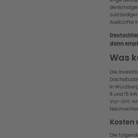
denkmalgesc
zuständigen
Auskünfte i
Deutschlan
dann empf
Was k
Die Investi
Dachsituati
in Würzburg
8 und 15 kWp
Vor-Ort-An
Nachverhan
Kosten 
Die folgend