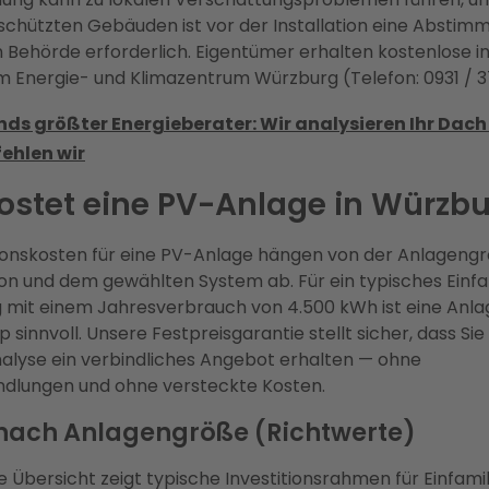
hützten Gebäuden ist vor der Installation eine Abstim
 Behörde erforderlich. Eigentümer erhalten kostenlose in
m Energie- und Klimazentrum Würzburg (Telefon: 0931 / 3
ds größter Energieberater: Wir analysieren Ihr Dach 
ehlen wir
ostet eine PV-Anlage in Würzb
tionskosten für eine PV-Anlage hängen von der Anlagengr
on und dem gewählten System ab. Für ein typisches Einf
 mit einem Jahresverbrauch von 4.500 kWh ist eine Anl
 sinnvoll. Unsere Festpreisgarantie stellt sicher, dass Si
alyse ein verbindliches Angebot erhalten — ohne
dlungen und ohne versteckte Kosten.
nach Anlagengröße (Richtwerte)
e Übersicht zeigt typische Investitionsrahmen für Einfami