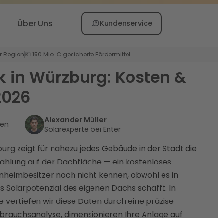
Über Uns
Kundenservice
er Region
💶 150 Mio. € gesicherte Fördermittel
k in Würzburg: Kosten &
2026
Alexander Müller
ten
Solarexperte bei Enter
burg
zeigt für nahezu jedes Gebäude in der Stadt die
ahlung auf der Dachfläche — ein kostenloses
enheimbesitzer noch nicht kennen, obwohl es in
s Solarpotenzial des eigenen Dachs schafft. In
 vertiefen wir diese Daten durch eine präzise
rauchsanalyse, dimensionieren Ihre Anlage auf