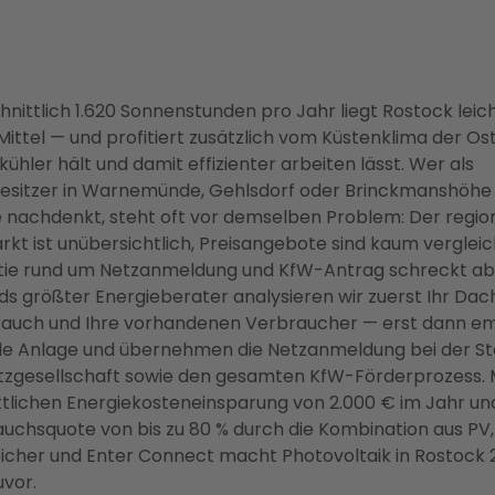
hnittlich 1.620 Sonnenstunden pro Jahr liegt Rostock lei
ittel — und profitiert zusätzlich vom Küstenklima der Os
ühler hält und damit effizienter arbeiten lässt. Wer als
esitzer in Warnemünde, Gehlsdorf oder Brinckmanshöhe 
 nachdenkt, steht oft vor demselben Problem: Der regio
kt ist unübersichtlich, Preisangebote sind kaum vergleic
atie rund um Netzanmeldung und KfW-Antrag schreckt ab.
s größter Energieberater analysieren wir zuerst Ihr Dach
auch und Ihre vorhandenen Verbraucher — erst dann em
de Anlage und übernehmen die Netzanmeldung bei der S
tzgesellschaft sowie den gesamten KfW-Förderprozess. M
tlichen Energiekosteneinsparung von 2.000 € im Jahr un
uchsquote von bis zu 80 % durch die Kombination aus PV,
eicher und Enter Connect macht Photovoltaik in Rostock
uvor.