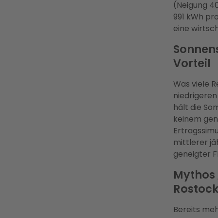
(Neigung 40
991 kWh pro
eine wirtsc
Sonnens
Vorteil
Was viele R
niedrigere
hält die Som
keinem gene
Ertragssimu
mittlerer j
geneigter F
Mythos 
Rostock 
Bereits meh