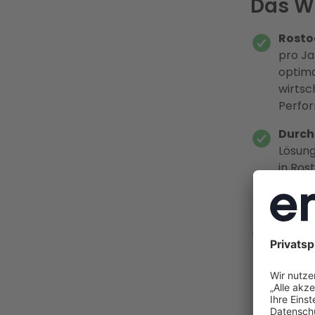
Das Wi
Rosto
pro Ja
optima
wirtsc
Perfor
Durchs
Lösung
in Ros
seit 2
sowie 
2026 
7,78 ct
August
sich 2
ab 202
abscha