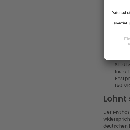
Eigenv
die Ei
Connec
spart 
7,78 c
Enter
koordi
Stadtw
Instal
Festpr
150 Mi
Lohnt 
Der Mythos 
widersprich
deutschen M