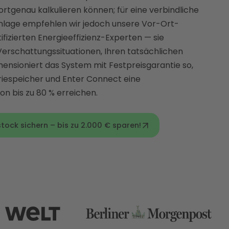
ortgenau kalkulieren können; für eine verbindliche
nlage empfehlen wir jedoch unsere Vor-Ort-
ifizierten Energieeffizienz-Experten — sie
Verschattungssituationen, Ihren tatsächlichen
nsioniert das System mit Festpreisgarantie so,
eriespeicher und Enter Connect eine
n bis zu 80 % erreichen.
tock sichern – bis zu 2.000 € sparen!