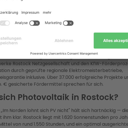
erbrauch ist der eigentliche Rendite-Hebel:
Ohne Spei
genverbrauchsquote bei ca. 25–35 %. Mit Batteriespeicher
t steigt sie auf bis zu 80 % — jede selbst verbrauchte Ki
rund 38,5 ct/kWh Netzstrom, während die Einspeisevergü
t/kWh beträgt.
 übernimmt die gesamte Abwicklung:
Als Full-Service
niert Enter Planung, Finanzierung, Netzanmeldung bei der
erke Rostock Netzgesellschaft und den KfW-Förderproz
lation durch geprüfte regionale Elektromeisterbetriebe,
eisgarantie inklusive. Über 37.000 erfolgreiche Projekte 
o. € gesicherte Fördermittel sprechen für sich.
sich Photovoltaik in Rostock?
„Im Norden lohnt sich PV nicht" hält sich hartnäckig — d
t ihm klar. Rostock liegt mit 1.620 Sonnenstunden pro Ja
ittel von rund 1.550 Stunden, und ein optimal ausgerich