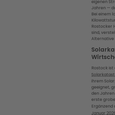
eigenen Str
Jahren — da
Bei einem l
Kilowattstu
Rostocker 
sind, vers
Alternativ
Solarka
Wirtsch
Rostock ist
Solarkatast
ihrem Solar
geeignet, g
den Jahren 
erste grobe
Ergänzend d
Januar 202