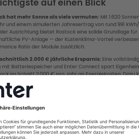
chtigste auf einen Blick
ck hat mehr Sonne als viele vermuten:
Mit 1.620 Sonne
hr und einem simulierten Jahresertrag von rund 991 kWh
ler Ausrichtung bietet Rostock eine solide Grundlage für
haftliche PV-Anlage — der Küstenklima-Vorteil verbesser
mance Ratio der Module zusätzlich.
chnittlich 2.000 € jährliche Ersparnis:
Eine vollständi
 mit Batteriespeicher und Enter Connect spart Eigenhei
tock im Schnitt 2.000 € pro Jahr an Energiekosten. Dazu
023 geltende Umsatzsteuerbefreiung (0 % nach § 12 Abs. 
die Einkommensteuerfreiheit der Einspeiseerlöse (§ 3 Nr. 
ist das entscheidende Jahr:
Die aktuelle Einspeiseverg
/kWh (bis 10 kWp, Teileinspeisung, gültig bis 31. Juli 2026)
 2026 weiter sinken. Wer 2026 eine Anlage in Betrieb nimm
0 Jahre garantierte Vergütung — bevor eine mögliche E
7 die feste Einspeisevergütung für Neuanlagen unter 25
ffen könnte.