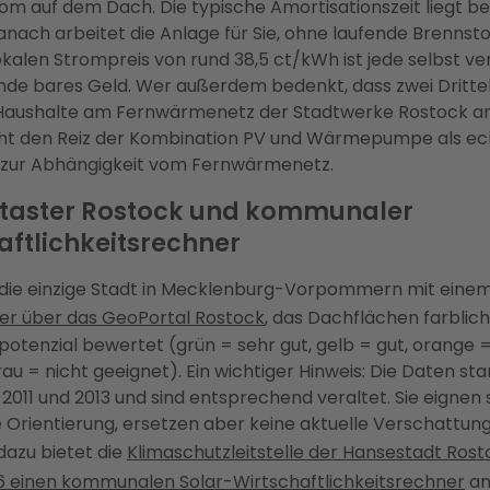
om auf dem Dach. Die typische Amortisationszeit liegt bei
nach arbeitet die Anlage für Sie, ohne laufende Brennsto
okalen Strompreis von rund 38,5 ct/kWh ist jede selbst v
nde bares Geld. Wer außerdem bedenkt, dass zwei Dritte
Haushalte am Fernwärmenetz der Stadtwerke Rostock 
teht den Reiz der Kombination PV und Wärmepumpe als ec
e zur Abhängigkeit vom Fernwärmenetz.
taster Rostock und kommunaler
aftlichkeitsrechner
 die einzige Stadt in Mecklenburg-Vorpommern mit eine
er über das GeoPortal Rostock
, das Dachflächen farblic
potenzial bewertet (grün = sehr gut, gelb = gut, orange 
rau = nicht geeignet). Ein wichtiger Hinweis: Die Daten 
2011 und 2013 und sind entsprechend veraltet. Sie eignen s
 Orientierung, ersetzen aber keine aktuelle Verschattun
azu bietet die
Klimaschutzleitstelle der Hansestadt Rost
6 einen kommunalen Solar-Wirtschaftlichkeitsrechner
an