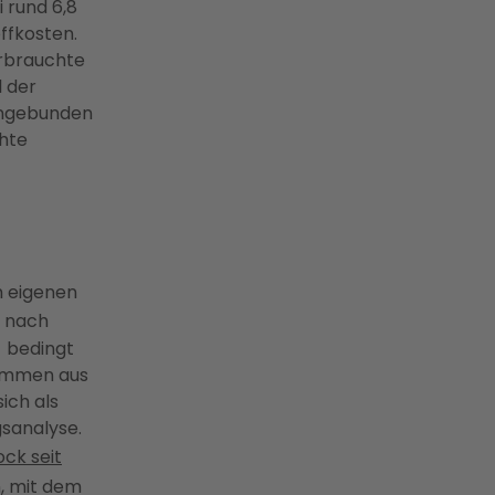
 rund 6,8
ffkosten.
erbrauchte
l der
angebunden
hte
m eigenen
h nach
= bedingt
stammen aus
ich als
gsanalyse.
ock seit
, mit dem