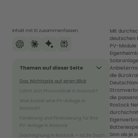
Inhalt mit KI zusammenfassen
Mit durchsc
deutschen M
PV-Module k
Eigenheimb
Solaranlage
Themen auf dieser Seite
Anbietermar
die Bürokr
Das Wichtigste auf einen Blick
Deutschland
Stromverbr
Lohnt sich Photovoltaik in Rostock?
die passen
Was kostet eine PV-Anlage in
Rostock Ne
Rostock?
durchschnit
Förderung und Finanzierung für Ihre
Eigenverbra
PV-Anlage in Rostock
Batteriesp
Sinn als je z
Dacheignung in Rostock — ist Ihr Dach