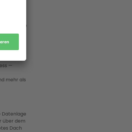
cher liegt
 und Enter
lowattstunde
tung nur
-Anbieter
ess —
und mehr als
ie Datenlage
hr über dem
tetes Dach