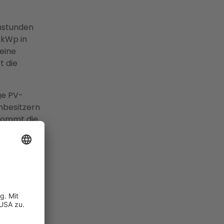
nstunden
/kWp in
 eine
t die
ge PV-
mbesitzern
 kommt die
3 UStG)
72 EStG).
ütung von
 wird ab
t, sichert
EG-Reform
 kWp