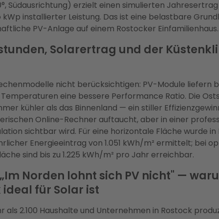
°, Südausrichtung) erzielt einen simulierten Jahresertrag
 kWp installierter Leistung. Das ist eine belastbare Grund
haftliche PV-Anlage auf einem Rostocker Einfamilienhaus.
tunden, Solarertrag und der Küstenk
echenmodelle nicht berücksichtigen: PV-Module liefern b
n Temperaturen eine bessere Performance Ratio. Die Ost
mer kühler als das Binnenland — ein stiller Effizienzgewinn
rischen Online-Rechner auftaucht, aber in einer profess
lation sichtbar wird. Für eine horizontale Fläche wurde in
ährlicher Energieeintrag von 1.051 kWh/m² ermittelt; bei o
läche sind bis zu 1.225 kWh/m² pro Jahr erreichbar.
„Im Norden lohnt sich PV nicht" — war
ideal für Solar ist
r als 2.100 Haushalte und Unternehmen in Rostock produ