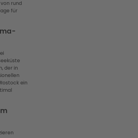
 von rund
lage für
lima-
ei
seeküste
, der in
ionellen
 Rostock ein
ptimal
um
zieren