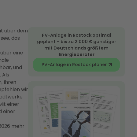
cht über dem
PV-Anlage in Rostock optimal
tsee, das
geplant – bis zu 2.000 € günstiger
mit Deutschlands größtem
über eine
Energieberater
nale
PV-Anlage in Rostock planen
hbar, und
 Als
, Ihren
pfehlen wir
tadtwerke
it einer
d einer
 2026 mehr