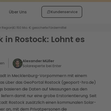
Über Uns
Kundenservice
er Region
💶 150 Mio. € gesicherte Fördermittel
k in Rostock: Lohnt es
Alexander Müller
ten
Solarexperte bei Enter
e Stadt in Mecklenburg-Vorpommern mit einem
das über das GeoPortal Rostock (geoport-hro.de)
ngs basieren die Daten auf Messungen aus den
liefern damit nur eine grobe Erstorientierung. Seit
Stadt Rostock zusätzlich einen kommunalen Solar-
ner an, mit dem Privatpersonen die