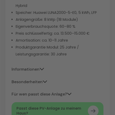
Hybrid
Speicher: Huawei LUNA2000-5-E0, 5 kWh, LFP
Anlagengröße: 8 kWp (18 Module)
Eigenverbrauchsquote: 60–80 %
Preis schlüsselfertig: ca. 13.500–15.000 €
Amortisation: ca. 10–11 Jahre
Produktgarantie Modul: 25 Jahre /
Leistungsgarantie: 30 Jahre
Informationen
Der Huawei LUNA2000-5-E0 setzt auf
Besonderheiten
LFP-Zellchemie (Lithiumeisenphosphat)
AIKO ist der einzige Massenhersteller,
mit über 6.000 Ladezyklen und einer
Für wen passt diese Anlage?
der die
ABC-Technologie
(All-Back-
zehnjährigen Herstellergarantie. Das
Berufstätige mit
niedrigem
Contact) in Serie produziert – alle
System ist modular erweiterbar – bis zu
Passt diese PV-Anlage zu meinem
Tagesverbrauch und hohem
Haus?
elektrischen Kontakte liegen auf der