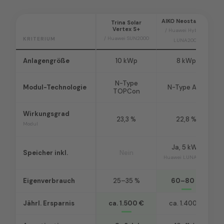
AIKO Neostar 2S+
Trina Solar
Vertex S+
/ Huawei Hybrid +
/ Huawei SUN2000
KRITERIUM
LUNA2000
Anlagengröße
10 kWp
8 kWp
N-Type
Modul-Technologie
N-Type ABC
TOPCon
Wirkungsgrad
23,3 %
22,8 %
Modul
Ja, 5 kWh
Speicher inkl.
Nein
Huawei LUNA2000
Eigenverbrauch
25–35 %
60–80 %
Jährl. Ersparnis
ca. 1.500 €
ca. 1.400 €