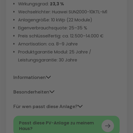
Wirkungsgrad:
23,3 %
Wechselrichter: Huawei SUN2000-10KTL-M1
Anlagengröße: 10 kWp (22 Module)
Eigenverbrauchsquote: 25–35 %
Preis schlüsselfertig: ca. 12.500–14.000 €
Amortisation: ca. 8–9 Jahre
Produktgarantie Modul: 25 Jahre /
Leistungsgarantie: 30 Jahre
Informationen
Der Huawei SUN2000-10KTL-M1 arbeitet
Besonderheiten
als reiner String-Wechselrichter ohne
Das Trina Vertex S+ liegt beim Preis pro
Speicheranbindung, liefert aber einen
Für wen passt diese Anlage?
kWp mit rund 145 €/kWp deutlich unter
maximalen Wirkungsgrad von 98,4 %
Gut gedämmte
Einfamilienhäuser
dem Marktdurchschnitt von 198 €/kWp
und ermöglicht über die
FusionSolar-
Passt diese PV-Anlage zu meinem
mit Fußbodenheizung oder
Haus?
– und ist damit die günstigste
App
eine detaillierte