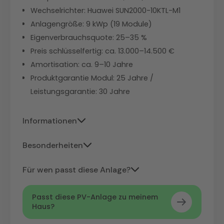
Wechselrichter: Huawei SUN2000-10KTL-M1
Anlagengröße: 9 kWp (19 Module)
Eigenverbrauchsquote: 25–35 %
Preis schlüsselfertig: ca. 13.000–14.500 €
Amortisation: ca. 9–10 Jahre
Produktgarantie Modul: 25 Jahre /
Leistungsgarantie: 30 Jahre
Informationen
Der Huawei SUN2000-10KTL-M1 erreicht
Besonderheiten
einen maximalen Wirkungsgrad von 98,4
Mit 24,0 % Modulwirkungsgrad ist das
% und ermöglicht über die
FusionSolar-
Für wen passt diese Anlage?
Hi-MO X10 das effizienteste Modul in
App
eine detaillierte
Hausbesitzer mit
kleinerer oder
diesem Vergleich und erlaubt eine
Ertragsüberwachung in Echtzeit. Wer
Passt diese PV-Anlage zu meinem
ungünstig geschnittener
Haus?
kompaktere Dachbelegung als TOPCon-
später einen Speicher nachrüsten
Dachfläche
, die maximale Leistung
Module – bei vergleichbarem