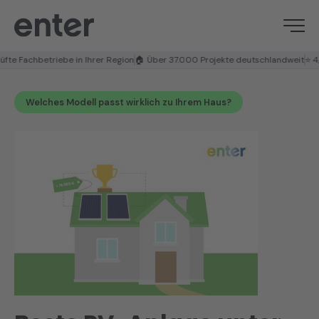
Fachbetriebe in Ihrer Region
🏠 Über 37.000 Projekte deutschlandweit
⭐ 4,8/5 
Welches Modell passt wirklich zu Ihrem Haus?