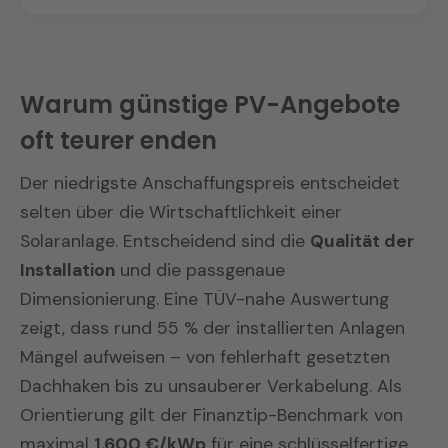
möchte, sollte von Anfang an die Hybrid-
pro Quadratmeter benötigen
Preisniveau. PVEL zeichnete Longi zum
Variante des SUN2000 wählen – ein
Haushalte mit
hohem
achten Mal in Folge als Top-Performer
Tagesverbrauch
und keinem
nachträglicher Tausch kostet rund
aus (
Reliability Scorecard 2025
). Die
unmittelbaren Speicherbedarf
1.500–2.000 €. Das Hi-MO X10 wurde
Warum günstige PV-Angebote
Konfiguration ist im Enter-Portfolio
Bauherren, die auf bewährte
von NREL im Oktober 2024 mit einem
oft teurer enden
verfügbar.
Huawei-Systemintegration
mit
Weltrekord-Wirkungsgrad von 25,4 % für
FusionSolar-Monitoring setzen
ein Einzelmodul zertifiziert; Serienmodule
Der niedrigste Anschaffungspreis entscheidet
Hausbesitzer
außerhalb stark
liefern 23,3–24,5 % im
selten über die Wirtschaftlichkeit einer
hagelgefährdeter Regionen
– die
Wohnhaussegment.
Solaranlage. Entscheidend sind die
Qualität der
25-mm-Hagelzertifizierung
Installation
und die passgenaue
entspricht dem IEC-Standard; in
Dimensionierung. Eine TÜV-nahe Auswertung
Bayern und Baden-Württemberg
zeigt, dass rund 55 % der installierten Anlagen
empfehlen wir AIKO mit 40-mm-
Mängel aufweisen – von fehlerhaft gesetzten
Zertifizierung
Dachhaken bis zu unsauberer Verkabelung. Als
Orientierung gilt der Finanztip-Benchmark von
maximal
1.600 €/kWp
für eine schlüsselfertige